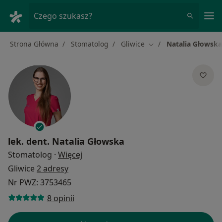
Me
Czego szukasz?
Strona Główna
Stomatolog
Gliwice
Natalia Głowska
Zmień miasto
lek. dent.
Natalia Głowska
O specjalizacjach
Stomatolog
·
Więcej
Gliwice
2 adresy
Nr PWZ: 3753465
8 opinii