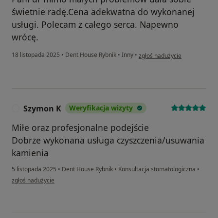
świetnie radę.Cena adekwatna do wykonanej
usługi. Polecam z całego serca. Napewno
wrócę.
w opinii użytkownika Agniesz
18 listopada 2025
•
Dent House Rybnik
•
Inny
•
zgłoś nadużycie
Szymon K
Weryfikacja wizyty
S
Miłe oraz profesjonalne podejście
Dobrze wykonana usługa czyszczenia/usuwania
kamienia
5 listopada 2025
•
Dent House Rybnik
•
Konsultacja stomatologiczna
•
w opinii użytkownika Szymon K
zgłoś nadużycie