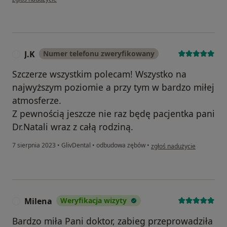
J.K
Numer telefonu zweryfikowany
J
Szczerze wszystkim polecam! Wszystko na
najwyższym poziomie a przy tym w bardzo miłej
atmosferze.
Z pewnością jeszcze nie raz będę pacjentka pani
Dr.Natali wraz z całą rodziną.
w opinii użytkownika J.K
7 sierpnia 2023
•
GlivDental
•
odbudowa zębów
•
zgłoś nadużycie
Milena
Weryfikacja wizyty
M
Bardzo miła Pani doktor, zabieg przeprowadziła