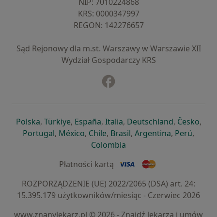
NIP: ⁠7010224868
KRS: ⁠0000347997
REGON: ⁠142276657
Sąd Rejonowy dla m.st. Warszawy w Warszawie XII
Wydział Gospodarczy KRS
Facebook
otwiera się w nowej karcie
otwiera się w nowej karcie
otwiera się w nowej karcie
otwiera się w nowej karcie
otwiera się w nowej karci
otwiera się
otwi
Polska
,
Türkiye
,
España
,
Italia
,
Deutschland
,
Česko
,
otwiera się w nowej karcie
otwiera się w nowej karcie
otwiera się w nowej karcie
otwiera się w nowej kar
otwiera się 
otwier
Portugal
,
México
,
Chile
,
Brasil
,
Argentina
,
Perú
,
otwiera się w nowej karc
Colombia
Płatności kartą
ROZPORZĄDZENIE (UE) 2022/2065 (DSA) art. 24:
15.395.179 użytkowników/miesiąc - Czerwiec 2026
www.znanylekarz.pl © 2026 - Znajdź lekarza i umów