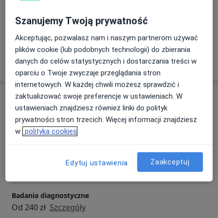
Szanujemy Twoją prywatność
Zobacz galerię (6)
Akceptując, pozwalasz nam i naszym partnerom używać
plików cookie (lub podobnych technologii) do zbierania
Pokaż więcej
danych do celów statystycznych i dostarczania treści w
o doświadczeniu
oparciu o Twoje zwyczaje przeglądania stron
internetowych. W każdej chwili możesz sprawdzić i
Usługi i ceny
zaktualizować swoje preferencje w ustawieniach. W
ustawieniach znajdziesz również linki do polityk
Konsultacja stomatologiczna
prywatności stron trzecich. Więcej informacji znajdziesz
Umów wizytę
Od 150 zł
Szczegóły
w
polityka cookies
Konsultacja stomatologiczna dzieci
Zaakceptuj
Edytuj ustawienia
Od 180 zł
Szczegóły
Badania diagnostyczne
Od 240 zł
Szczegóły