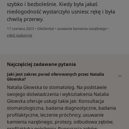
szybko i bezboleśnie. Kiedy była jakaś
niedogodność wystarczyło usniesc rękę i była
chwilą przerwy.
17 czerwca 2023
•
GlivDental
•
usuwanie kamienia nazębnego
•
w opinii użytkownika Milena
zgłoś nadużycie
Najczęściej zadawane pytania
Jaki jest zakres porad oferowanych przez Natalia
Głowska?
Natalia Głowska to stomatolog. Na podstawie
swojego doświadczenia i wykształcenia Natalia
Głowska oferuje usługi takie jak: Konsultacja
stomatologiczna, badania diagnostyczne, badania
profilaktyczne, leczenie próchnicy, usuwanie
kamienia nazębnego, protezy, odbudowa zębów,
profilaktyka próchnicy, fluoryzacja zębów,