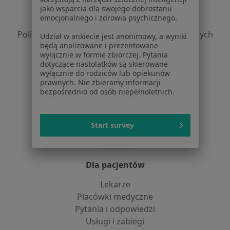
jako wsparcia dla swojego dobrostanu
Polityka prywatności pacjentów
emocjonalnego i zdrowia psychicznego.
Polityka prywatności profesjonalistów
Polityka prywatności dla profesjonalistów, których
Udział w ankiecie jest anonimowy, a wyniki
będą analizowane i prezentowane
dane pozyskaliśmy samodzielnie
wyłącznie w formie zbiorczej. Pytania
Polityka cookies
dotyczące nastolatków są skierowane
Jak działają wyniki wyszukiwania
wyłącznie do rodziców lub opiekunów
prawnych. Nie zbieramy informacji
Dostępność
bezpośrednio od osób niepełnoletnich.
O nas
Praca
Rekrutujemy!
Partnerzy
Start survey
Centrum prasowe
Kontakt
Dla pacjentów
Lekarze
Placówki medyczne
Pytania i odpowiedzi
Usługi i zabiegi