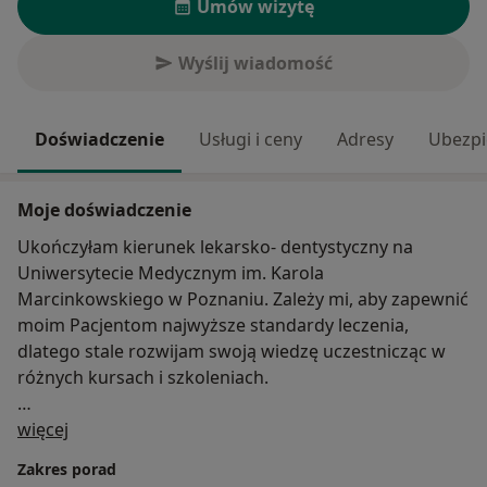
Umów wizytę
Wyślij wiadomość
Doświadczenie
Usługi i ceny
Adresy
Ubezpi
Moje doświadczenie
Ukończyłam kierunek lekarsko- dentystyczny na
Uniwersytecie Medycznym im. Karola
Marcinkowskiego w Poznaniu. Zależy mi, aby zapewnić
moim Pacjentom najwyższe standardy leczenia,
dlatego stale rozwijam swoją wiedzę uczestnicząc w
różnych kursach i szkoleniach.
O mnie
Zajmuję się głównie stomatologią zachowawczą,
więcej
chirurgią i protetyką. Leczę dzieci i dorosłych.
Zakres porad
Interesuję się także tematyką ankyloglosji i zaburzeń