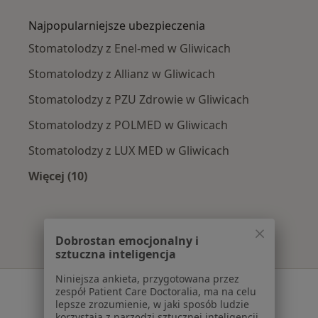
Najpopularniejsze ubezpieczenia
Stomatolodzy z Enel-med w Gliwicach
Stomatolodzy z Allianz w Gliwicach
Stomatolodzy z PZU Zdrowie w Gliwicach
Stomatolodzy z POLMED w Gliwicach
Stomatolodzy z LUX MED w Gliwicach
Więcej (10)
Więcej w kategorii: Najpopularniejsze ubezpi
Dobrostan emocjonalny i
sztuczna inteligencja
Niniejsza ankieta, przygotowana przez
Serwis
zespół Patient Care Doctoralia, ma na celu
lepsze zrozumienie, w jaki sposób ludzie
Regulamin
korzystają z narzędzi sztucznej inteligencji