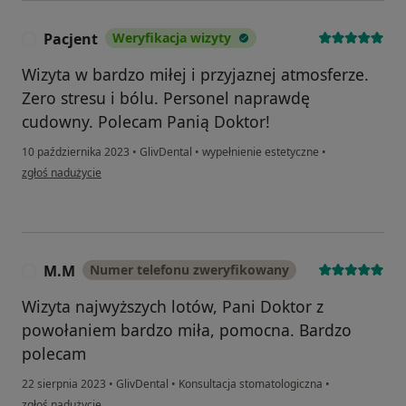
Pacjent
Weryfikacja wizyty
P
Wizyta w bardzo miłej i przyjaznej atmosferze.
Zero stresu i bólu. Personel naprawdę
cudowny. Polecam Panią Doktor!
10 października 2023
•
GlivDental
•
wypełnienie estetyczne
•
w opinii użytkownika Pacjent
zgłoś nadużycie
M.M
Numer telefonu zweryfikowany
M
Wizyta najwyższych lotów, Pani Doktor z
powołaniem bardzo miła, pomocna. Bardzo
polecam
22 sierpnia 2023
•
GlivDental
•
Konsultacja stomatologiczna
•
w opinii użytkownika M.M
zgłoś nadużycie