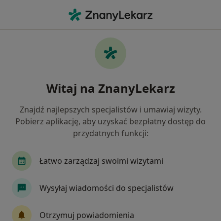
Me
Stomatolog • Gliwice, śląskie
Filtry
Ubezpieczenie:
Signal Iduna
20 polecanych stomatologów w Gliwicach z
Witaj na ZnanyLekarz
Signal Iduna
Jak działają wyniki wyszukiwania
Znajdź najlepszych specjalistów i umawiaj wizyty.
Pobierz aplikację, aby uzyskać bezpłatny dostęp do
przydatnych funkcji:
Łatwo zarządzaj swoimi wizytami
Wysyłaj wiadomości do specjalistów
NZOZ Udente Marta Galik
Otrzymuj powiadomienia
Stomatologia, Stomatologia dziecięca