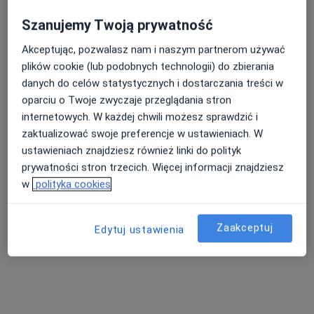
Specjalista nie oferuje umawiania online pod tym adresem.
Szanujemy Twoją prywatność
Akceptując, pozwalasz nam i naszym partnerom używać
Poproś o wizytę
plików cookie (lub podobnych technologii) do zbierania
danych do celów statystycznych i dostarczania treści w
oparciu o Twoje zwyczaje przeglądania stron
internetowych. W każdej chwili możesz sprawdzić i
zaktualizować swoje preferencje w ustawieniach. W
ustawieniach znajdziesz również linki do polityk
prywatności stron trzecich. Więcej informacji znajdziesz
w
polityka cookies
lek. dent. Natalia Magnucka
·
Więcej
Zaakceptuj
Stomatolog
Edytuj ustawienia
127 opinii
Przychodnia nr 3, Zawiszy Czarnego 7a, Katowice, Katowice
•
Mapa
Centrum Medyczne EPIONE
Akceptuje Signal Iduna