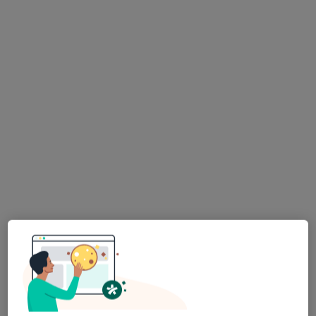
Dostępni specjaliści
Specjaliści znajdują się poza Gliwice, śląskie, w
obszarach bliskich Twojemu wyszukiwaniu.
lek. dent. Julita Gromala-Jastrzębska
·
Więcej
Stomatolog
248 opinii
Generała Stefana Grota-Roweckiego 52, Sosnowiec
•
Mapa
NZOZ Udente Marta Galik
Akceptuje Signal Iduna
Konsultacja stomatologiczna
200 zł