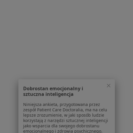
Przebarwienia zębów Gliwice
Choroby miazgi Gliwice
Więcej (15)
Więcej w kategorii: Najczęście leczone chorob
Strona Główna
Stomatolog
Gliwice
Zmień miasto
Zmień miasto
Signal Iduna
Zmień miasto
Dobrostan emocjonalny i
sztuczna inteligencja
Niniejsza ankieta, przygotowana przez
Serwis
zespół Patient Care Doctoralia, ma na celu
lepsze zrozumienie, w jaki sposób ludzie
Regulamin
korzystają z narzędzi sztucznej inteligencji
Polityka prywatności pacjentów
jako wsparcia dla swojego dobrostanu
Polityka prywatności profesjonalistów
emocjonalnego i zdrowia psychicznego.