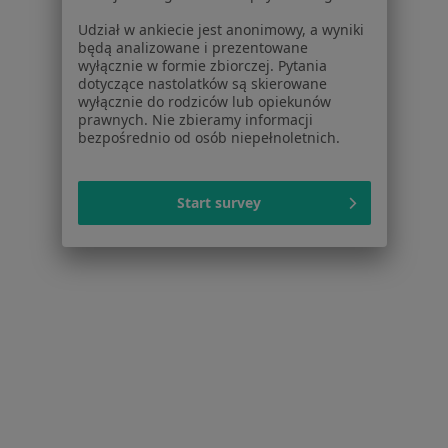
Polityka prywatności dla profesjonalistów, których
Udział w ankiecie jest anonimowy, a wyniki
dane pozyskaliśmy samodzielnie
będą analizowane i prezentowane
Polityka cookies
wyłącznie w formie zbiorczej. Pytania
dotyczące nastolatków są skierowane
Jak działają wyniki wyszukiwania
wyłącznie do rodziców lub opiekunów
Dostępność
prawnych. Nie zbieramy informacji
O nas
bezpośrednio od osób niepełnoletnich.
Praca
Rekrutujemy!
Partnerzy
Start survey
Centrum prasowe
Kontakt
Dla pacjentów
Lekarze
Placówki medyczne
Pytania i odpowiedzi
Usługi i zabiegi
Choroby
Pomoc