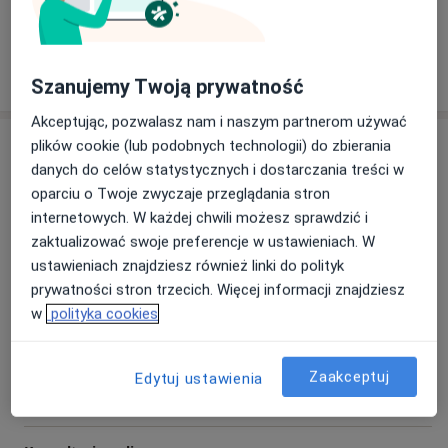
17/03/2026
uzależnień)
stacjonarnych. Konsultacje telefoniczne dostępne
- zaburzeń otępiennych
dla stałych pacjentów, w stabilnym stanie, po
Pokaż więcej aktualności (3)
wcześniejszym uzgodnieniu.
Szanujemy Twoją prywatność
Dla pacjentów leczących się wcześniej pod moją
Akceptując, pozwalasz nam i naszym partnerom używać
opieką w ramach placówki LuxMed/Harmonia -
Usługi i ceny
plików cookie (lub podobnych technologii) do zbierania
konieczne jest dostarczenie dokumentacji
danych do celów statystycznych i dostarczania treści w
Konsultacja psychiatryczna (kolejna
medycznej dotychczasowego leczenia.
oparciu o Twoje zwyczaje przeglądania stron
wizyta)
Umów wizytę
internetowych. W każdej chwili możesz sprawdzić i
Od 300 zł
Szczegóły
Zaświadczenia o stanie zdrowia, druk OL-9, e-ZLA
zaktualizować swoje preferencje w ustawieniach. W
(zwolnienie chorobowe) etc. wystawiam podczas
ustawieniach znajdziesz również linki do polityk
Konsultacja psychiatryczna
wizyty, po badaniu psychiatrycznym.
prywatności stron trzecich. Więcej informacji znajdziesz
(pierwsza wizyta)
Umów wizytę
w
polityka cookies
Od 350 zł
Szczegóły
Szanuję czas moich pacjentów, dlatego proszę o
punktualność: na wizytę dopuszczalne jest
Konsultacja psychiatryczna
Zaakceptuj
Edytuj ustawienia
spóźnienie maksymalnie do połowy jej czasu.
Szczegóły
Dzięki temu mogę zapewnić komfort,
bezpieczeństwo i pełną uwagę każdemu