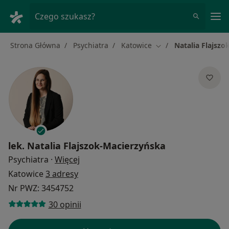
Me
Czego szukasz?
Strona Główna
Psychiatra
Katowice
Natalia Flajsz
Zmień miasto
lek.
Natalia Flajszok-Macierzyńska
O specjalizacjach
Psychiatra
·
Więcej
Katowice
3 adresy
Nr PWZ: 3454752
30 opinii