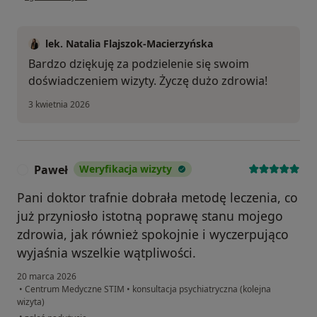
lek. Natalia Flajszok-Macierzyńska
Bardzo dziękuję za podzielenie się swoim
doświadczeniem wizyty. Życzę dużo zdrowia!
3 kwietnia 2026
Paweł
Weryfikacja wizyty
P
Pani doktor trafnie dobrała metodę leczenia, co
już przyniosło istotną poprawę stanu mojego
zdrowia, jak również spokojnie i wyczerpująco
wyjaśnia wszelkie wątpliwości.
20 marca 2026
•
Centrum Medyczne STIM
•
konsultacja psychiatryczna (kolejna
wizyta)
w opinii użytkownika Paweł
•