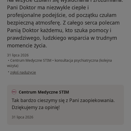
Pani Doktor ma niezwykle ciepłe i
profesjonalne podejście, od początku czułam
bezpieczną atmosferę. Z całego serca polecam
Panią Doktor każdemu, kto szuka pomocy i
prawdziwego, ludzkiego wsparcia w trudnym
momencie życia.
31 lipca 2026
•
Centrum Medyczne STIM
•
konsultacja psychiatryczna (kolejna
wizyta)
w opinii użytkownika Joanna
•
zgłoś nadużycie
Centrum Medyczne STIM
Tak bardzo cieszymy się z Pani zaopiekowania.
Dziękujemy za opinię!
31 lipca 2026