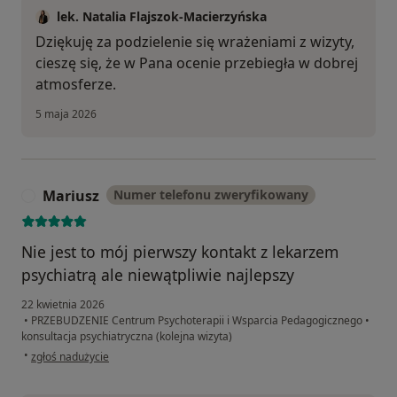
lek. Natalia Flajszok-Macierzyńska
Dziękuję za podzielenie się wrażeniami z wizyty,
cieszę się, że w Pana ocenie przebiegła w dobrej
atmosferze.
5 maja 2026
Mariusz
Numer telefonu zweryfikowany
M
Nie jest to mój pierwszy kontakt z lekarzem
psychiatrą ale niewątpliwie najlepszy
22 kwietnia 2026
•
PRZEBUDZENIE Centrum Psychoterapii i Wsparcia Pedagogicznego
•
konsultacja psychiatryczna (kolejna wizyta)
w opinii użytkownika Mariusz
•
zgłoś nadużycie