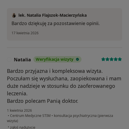
lek. Natalia Flajszok-Macierzyńska
Bardzo dziękuję za pozostawienie opinii.
17 kwietnia 2026
Natalia
Weryfikacja wizyty
N
Bardzo przyjazna i kompleksowa wizyta.
Poczułam się wysłuchana, zaopiekowana i mam
duże nadzieje w stosunku do zaoferowanego
leczenia.
Bardzo polecam Panią doktor.
1 kwietnia 2026
•
Centrum Medyczne STIM
•
konsultacja psychiatryczna (pierwsza
wizyta)
w opinii użytkownika Natalia
•
zgłoś nadużycie