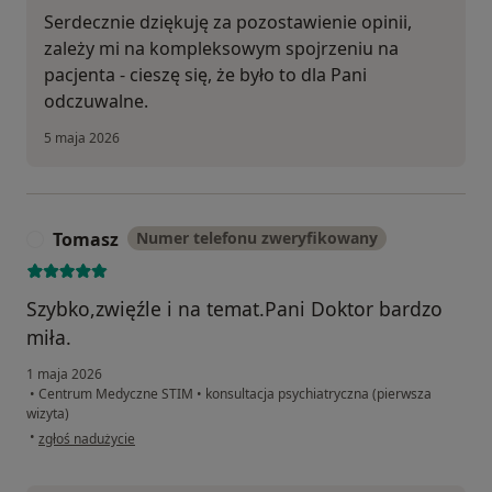
Serdecznie dziękuję za pozostawienie opinii,
zależy mi na kompleksowym spojrzeniu na
pacjenta - cieszę się, że było to dla Pani
odczuwalne.
5 maja 2026
Tomasz
Numer telefonu zweryfikowany
T
Szybko,zwięźle i na temat.Pani Doktor bardzo
miła.
1 maja 2026
•
Centrum Medyczne STIM
•
konsultacja psychiatryczna (pierwsza
wizyta)
w opinii użytkownika Tomasz
•
zgłoś nadużycie