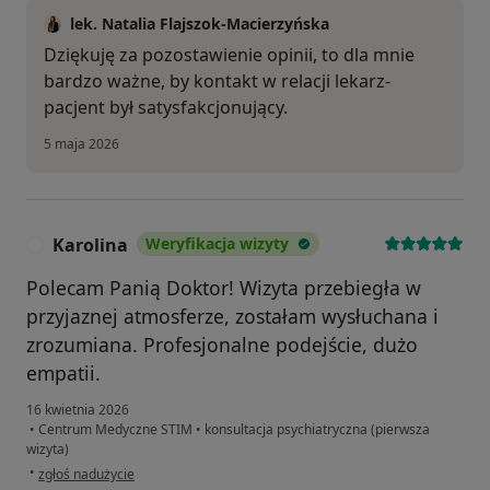
lek. Natalia Flajszok-Macierzyńska
Dziękuję za pozostawienie opinii, to dla mnie
bardzo ważne, by kontakt w relacji lekarz-
pacjent był satysfakcjonujący.
5 maja 2026
Karolina
Weryfikacja wizyty
K
Polecam Panią Doktor! Wizyta przebiegła w
przyjaznej atmosferze, zostałam wysłuchana i
zrozumiana. Profesjonalne podejście, dużo
empatii.
16 kwietnia 2026
•
Centrum Medyczne STIM
•
konsultacja psychiatryczna (pierwsza
wizyta)
w opinii użytkownika Karolina
•
zgłoś nadużycie