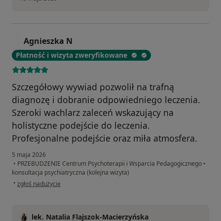
Agnieszka N
A
Płatność i wizyta zweryfikowane
Szczegółowy wywiad pozwolił na trafną
diagnozę i dobranie odpowiedniego leczenia.
Szeroki wachlarz zaleceń wskazujący na
holistyczne podejście do leczenia.
Profesjonalne podejście oraz miła atmosfera.
5 maja 2026
•
PRZEBUDZENIE Centrum Psychoterapii i Wsparcia Pedagogicznego
•
konsultacja psychiatryczna (kolejna wizyta)
w opinii użytkownika Agnieszka N
•
zgłoś nadużycie
lek. Natalia Flajszok-Macierzyńska