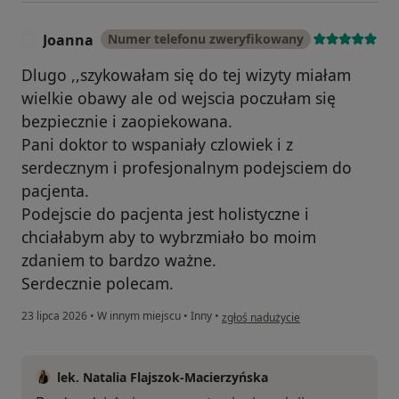
Joanna
Numer telefonu zweryfikowany
J
Dlugo ,,szykowałam się do tej wizyty miałam
wielkie obawy ale od wejscia poczułam się
bezpiecznie i zaopiekowana.
Pani doktor to wspaniały czlowiek i z
serdecznym i profesjonalnym podejsciem do
pacjenta.
Podejscie do pacjenta jest holistyczne i
chciałabym aby to wybrzmiało bo moim
zdaniem to bardzo ważne.
Serdecznie polecam.
w opinii użytkownika Joanna
23 lipca 2026
•
W innym miejscu
•
Inny
•
zgłoś nadużycie
lek. Natalia Flajszok-Macierzyńska