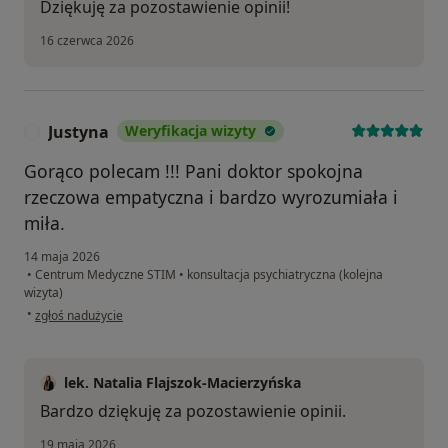
Dziękuję za pozostawienie opinii!
16 czerwca 2026
Justyna
Weryfikacja wizyty
J
Gorąco polecam !!! Pani doktor spokojna
rzeczowa empatyczna i bardzo wyrozumiała i
miła.
14 maja 2026
•
Centrum Medyczne STIM
•
konsultacja psychiatryczna (kolejna
wizyta)
w opinii użytkownika Justyna
•
zgłoś nadużycie
lek. Natalia Flajszok-Macierzyńska
Bardzo dziękuję za pozostawienie opinii.
19 maja 2026