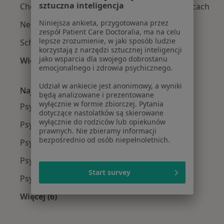
sztuczna inteligencja
Choroba afektywna dwubiegunowa w Katowicach
Niniejsza ankieta, przygotowana przez
Nerwica w Katowicach
zespół Patient Care Doctoralia, ma na celu
lepsze zrozumienie, w jaki sposób ludzie
Schizofrenia w Katowicach
korzystają z narzędzi sztucznej inteligencji
jako wsparcia dla swojego dobrostanu
Więcej (15)
emocjonalnego i zdrowia psychicznego.
Więcej w kategorii: Najczęście leczone chorob
Udział w ankiecie jest anonimowy, a wyniki
Najpopularniejsze ubezpieczenia
będą analizowane i prezentowane
wyłącznie w formie zbiorczej. Pytania
Psychiatrzy z Allianz w Katowicach
dotyczące nastolatków są skierowane
wyłącznie do rodziców lub opiekunów
Psychiatrzy z POLMED w Katowicach
prawnych. Nie zbieramy informacji
bezpośrednio od osób niepełnoletnich.
Psychiatrzy z Signal Iduna w Katowicach
Psychiatrzy z NFZ w Katowicach
Start survey
Psychiatrzy z LUX MED w Katowicach
Więcej (6)
Więcej w kategorii: Najpopularniejsze ubezpie