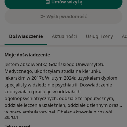
Umów wizytę
Wyślij wiadomość
Doświadczenie
Aktualności
Usługi i ceny
Ad
Moje doświadczenie
Jestem absolwentką Gdańskiego Uniwersytetu
Medycznego, ukończyłam studia na kierunku
lekarskim w 2017r. W lutym 2024r. uzyskałam dyplom
specjalisty w dziedzinie psychiatrii. Doświadczenie
zdobywałam pracując w oddziałach
ogólnopsychiatrycznych, oddziale terapeutycznym,
oddziale leczenia uzależnień, oddziale dziennym oraz
w pracy ambulatoryjnej. Dbając aktywnie o rozwój
O mnie
więcej
swoich kompetencji oraz aktualizację swojej wiedzy
regularnie uczestniczę w kursach i konferencjach
Zakres porad