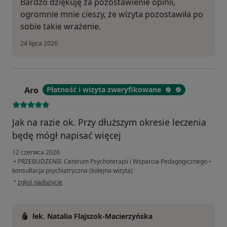
Bardzo dziękuję za pozostawienie opinii,
ogromnie mnie cieszy, że wizyta pozostawiła po
sobie takie wrażenie.
24 lipca 2026
Aro
Płatność i wizyta zweryfikowane
A
Jak na razie ok. Przy dłuższym okresie leczenia
będę mógł napisać więcej
12 czerwca 2026
•
PRZEBUDZENIE Centrum Psychoterapii i Wsparcia Pedagogicznego
•
konsultacja psychiatryczna (kolejna wizyta)
w opinii użytkownika Aro
•
zgłoś nadużycie
lek. Natalia Flajszok-Macierzyńska