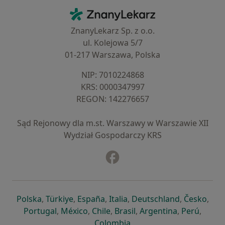
Kontakt
ZnanyLekarz - Strona główna
ZnanyLekarz Sp. z o.o.
ul. Kolejowa 5/7
01-217 Warszawa, Polska
NIP: ⁠7010224868
KRS: ⁠0000347997
REGON: ⁠142276657
Sąd Rejonowy dla m.st. Warszawy w Warszawie XII
Wydział Gospodarczy KRS
Facebook
otwiera się w nowej karcie
otwiera się w nowej karcie
otwiera się w nowej karcie
otwiera się w nowej karcie
otwiera się w nowej karci
otwiera się
otwi
Polska
,
Türkiye
,
España
,
Italia
,
Deutschland
,
Česko
,
otwiera się w nowej karcie
otwiera się w nowej karcie
otwiera się w nowej karcie
otwiera się w nowej kar
otwiera się 
otwier
Portugal
,
México
,
Chile
,
Brasil
,
Argentina
,
Perú
,
otwiera się w nowej karc
Colombia