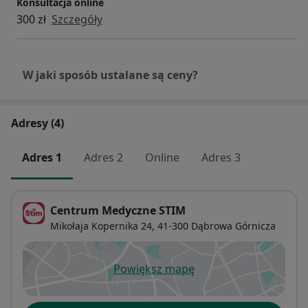
Konsultacja online
pacjentowi oraz minimalizować opóźnienia dla
300 zł
Szczegóły
kolejnych wizyt.
W jaki sposób ustalane są ceny?
Adresy (4)
Adres 1
Adres 2
Online
Adres 3
Centrum Medyczne STIM
Mikołaja Kopernika 24,
41-300
Dąbrowa Górnicza
Powiększ mapę
otwiera się w nowej karcie