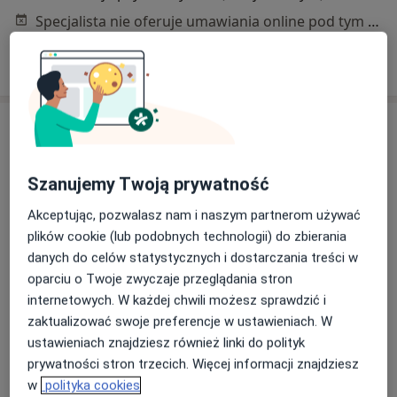
Specjalista nie oferuje umawiania online pod tym adresem.
Poproś o wizytę
Szanujemy Twoją prywatność
Akceptując, pozwalasz nam i naszym partnerom używać
plików cookie (lub podobnych technologii) do zbierania
danych do celów statystycznych i dostarczania treści w
Bezpieczne płatności
oparciu o Twoje zwyczaje przeglądania stron
dr n. med. Olga Marks
internetowych. W każdej chwili możesz sprawdzić i
·
Więcej
Psychiatra
zaktualizować swoje preferencje w ustawieniach. W
513 opinii
ustawieniach znajdziesz również linki do polityk
Słowackiego 10/8 Katowice, Katowice
•
Mapa
prywatności stron trzecich. Więcej informacji znajdziesz
Gabinet Psychoterapii i Pomocy Psychiatrycznej
w
polityka cookies