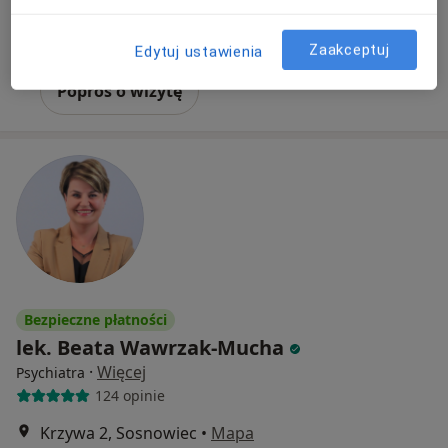
Konsultacja psychiatryczna (kolejna wizyta)
250 zł
Specjalista nie oferuje umawiania online pod tym adresem.
Zaakceptuj
Edytuj ustawienia
Poproś o wizytę
Bezpieczne płatności
lek. Beata Wawrzak-Mucha
·
Więcej
Psychiatra
124 opinie
Krzywa 2, Sosnowiec
•
Mapa