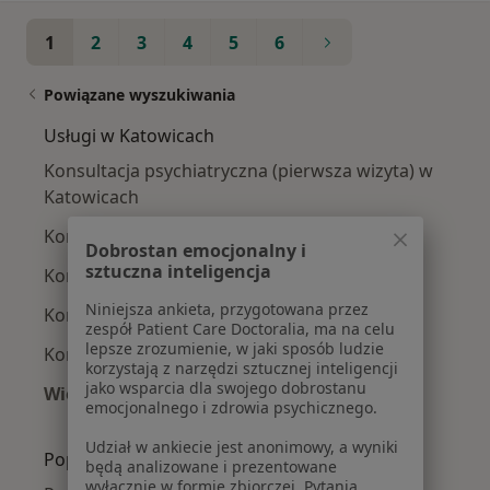
1
2
3
4
5
6
Powiązane wyszukiwania
Usługi w Katowicach
Konsultacja psychiatryczna (pierwsza wizyta) w
Katowicach
Konsultacja psychiatryczna w Katowicach
Dobrostan emocjonalny i
sztuczna inteligencja
Konsultacja chirurgiczna w Katowicach
Niniejsza ankieta, przygotowana przez
Konsultacja internistyczna w Katowicach
zespół Patient Care Doctoralia, ma na celu
lepsze zrozumienie, w jaki sposób ludzie
Konsultacja ortopedyczna w Katowicach
korzystają z narzędzi sztucznej inteligencji
jako wsparcia dla swojego dobrostanu
Więcej (15)
emocjonalnego i zdrowia psychicznego.
Więcej w kategorii: Usługi w Katowicach
Udział w ankiecie jest anonimowy, a wyniki
Popularne specjalizacje
będą analizowane i prezentowane
wyłącznie w formie zbiorczej. Pytania