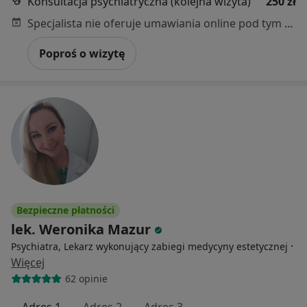
Konsultacja psychiatryczna (kolejna wizyta)
250 zł
Specjalista nie oferuje umawiania online pod tym adresem.
Poproś o wizytę
Bezpieczne płatności
lek. Weronika Mazur
·
Psychiatra, Lekarz wykonujący zabiegi medycyny estetycznej
Więcej
62 opinie
Adres 1
Adres 2
Adres 3