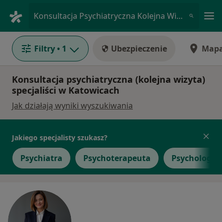
Me
Konsultacja Psychiatryczna Kolejna Wizyta • Katowice, śląskie
Filtry
• 1
Ubezpieczenie
Map
Konsultacja psychiatryczna (kolejna wizyta)
specjaliści w Katowicach
Jak działają wyniki wyszukiwania
Jakiego specjalisty szukasz?
Psychiatra
Psychoterapeuta
Psycholog