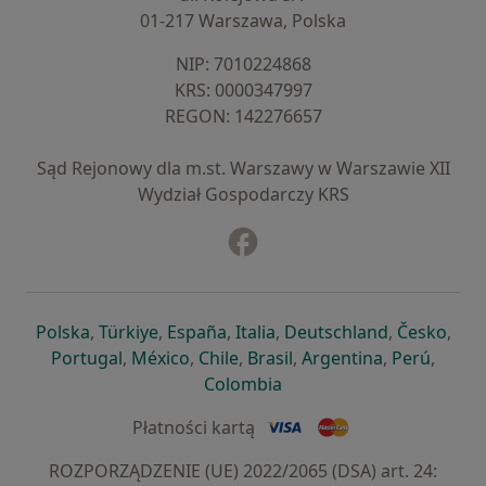
01-217 Warszawa, Polska
NIP: ⁠7010224868
KRS: ⁠0000347997
REGON: ⁠142276657
Sąd Rejonowy dla m.st. Warszawy w Warszawie XII
Wydział Gospodarczy KRS
Facebook
otwiera się w nowej karcie
otwiera się w nowej karcie
otwiera się w nowej karcie
otwiera się w nowej karcie
otwiera się w nowej karci
otwiera się
otwi
Polska
,
Türkiye
,
España
,
Italia
,
Deutschland
,
Česko
,
otwiera się w nowej karcie
otwiera się w nowej karcie
otwiera się w nowej karcie
otwiera się w nowej kar
otwiera się 
otwier
Portugal
,
México
,
Chile
,
Brasil
,
Argentina
,
Perú
,
otwiera się w nowej karc
Colombia
Płatności kartą
ROZPORZĄDZENIE (UE) 2022/2065 (DSA) art. 24: