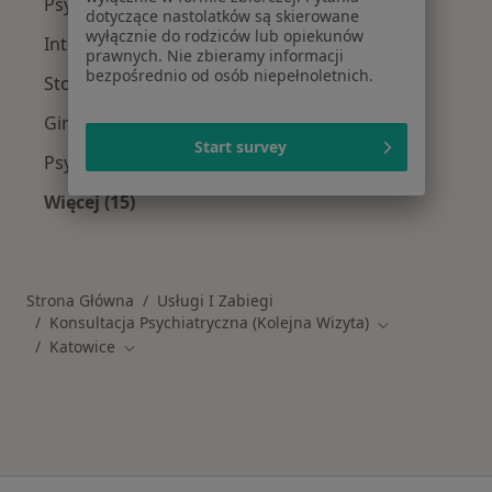
Psycholodzy w Katowicach
dotyczące nastolatków są skierowane
wyłącznie do rodziców lub opiekunów
Interniści w Katowicach
prawnych. Nie zbieramy informacji
bezpośrednio od osób niepełnoletnich.
Stomatolodzy w Katowicach
Ginekolodzy w Katowicach
Start survey
Psychoterapeuci w Katowicach
Więcej (15)
Więcej w kategorii: Popularne specjalizacje
Strona Główna
Usługi I Zabiegi
Konsultacja Psychiatryczna (Kolejna Wizyta)
Zmień miasto
Katowice
Zmień miasto