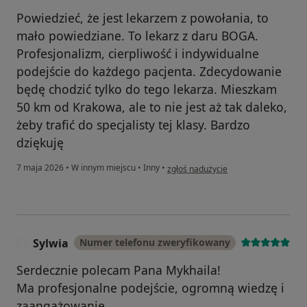
Powiedzieć, że jest lekarzem z powołania, to
mało powiedziane. To lekarz z daru BOGA.
Profesjonalizm, cierpliwość i indywidualne
podejście do każdego pacjenta. Zdecydowanie
będę chodzić tylko do tego lekarza. Mieszkam
50 km od Krakowa, ale to nie jest aż tak daleko,
żeby trafić do specjalisty tej klasy. Bardzo
dziękuję
w opinii użytkownika Iryna
7 maja 2026
•
W innym miejscu
•
Inny
•
zgłoś nadużycie
Sylwia
Numer telefonu zweryfikowany
S
Serdecznie polecam Pana Mykhaila!
Ma profesjonalne podejście, ogromną wiedzę i
zaangażowanie.