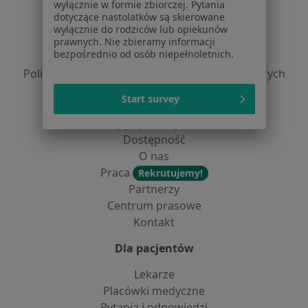
wyłącznie w formie zbiorczej. Pytania
dotyczące nastolatków są skierowane
Regulamin
wyłącznie do rodziców lub opiekunów
Polityka prywatności pacjentów
prawnych. Nie zbieramy informacji
bezpośrednio od osób niepełnoletnich.
Polityka prywatności profesjonalistów
Polityka prywatności dla profesjonalistów, których
dane pozyskaliśmy samodzielnie
Start survey
Polityka cookies
Jak działają wyniki wyszukiwania
Dostępność
O nas
Praca
Rekrutujemy!
Partnerzy
Centrum prasowe
Kontakt
Dla pacjentów
Lekarze
Placówki medyczne
Pytania i odpowiedzi