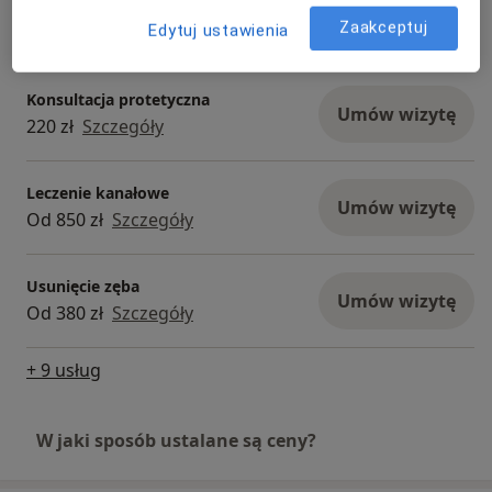
stomatologicznego
Umów wizytę
Zaakceptuj
Edytuj ustawienia
220 zł
Szczegóły
Konsultacja protetyczna
Umów wizytę
220 zł
Szczegóły
Leczenie kanałowe
Umów wizytę
Od 850 zł
Szczegóły
Usunięcie zęba
Umów wizytę
Od 380 zł
Szczegóły
+ 9 usług
W jaki sposób ustalane są ceny?