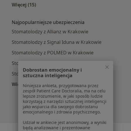
Więcej (15)
Więcej w kategorii: Najczęście leczone chorob
Najpopularniejsze ubezpieczenia
Stomatolodzy z Allianz w Krakowie
Stomatolodzy z Signal Iduna w Krakowie
Stomatolodzy z POLMED w Krakowie
Stomatolodzy z NFZ w Krakowie
Dobrostan emocjonalny i
Stomatolodzy z Medicover w Krakowie
sztuczna inteligencja
Więcej (1)
Niniejsza ankieta, przygotowana przez
Więcej w kategorii: Najpopularniejsze ubezpie
zespół Patient Care Doctoralia, ma na celu
lepsze zrozumienie, w jaki sposób ludzie
korzystają z narzędzi sztucznej inteligencji
jako wsparcia dla swojego dobrostanu
emocjonalnego i zdrowia psychicznego.
Udział w ankiecie jest anonimowy, a wyniki
będą analizowane i prezentowane
Serwis