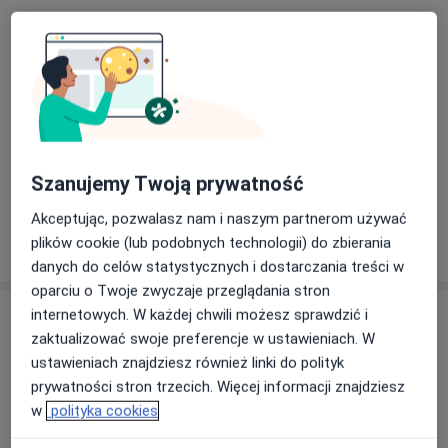
Pacjenci których przyjmuję
Dorośli (Tylko pod niektórymi adresami)
Dzieci w wieku od 8 lat (Tylko pod niektórymi
adresami)
Rodzaje konsultacji
Szanujemy Twoją prywatność
Stacjonarne
Zobacz lokalizacje (1)
Akceptując, pozwalasz nam i naszym partnerom używać
Pokaż więcej
plików cookie (lub podobnych technologii) do zbierania
o doświadczeniu
danych do celów statystycznych i dostarczania treści w
oparciu o Twoje zwyczaje przeglądania stron
internetowych. W każdej chwili możesz sprawdzić i
Usługi i ceny
zaktualizować swoje preferencje w ustawieniach. W
Konsultacja stomatologiczna
ustawieniach znajdziesz również linki do polityk
Umów wizytę
150 zł - 180 zł
Szczegóły
prywatności stron trzecich. Więcej informacji znajdziesz
w
polityka cookies
Konsultacja chirurga