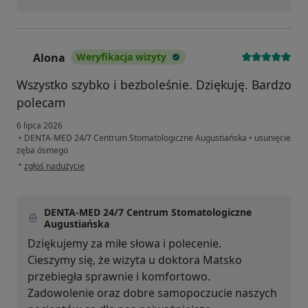
Alona
Weryfikacja wizyty
A
Wszystko szybko i bezboleśnie. Dziękuję. Bardzo
polecam
6 lipca 2026
•
DENTA-MED 24/7 Centrum Stomatologiczne Augustiańska
•
usunięcie
zęba ósmego
w opinii użytkownika Alona
•
zgłoś nadużycie
DENTA-MED 24/7 Centrum Stomatologiczne
Augustiańska
Dziękujemy za miłe słowa i polecenie.
Cieszymy się, że wizyta u doktora Matsko
przebiegła sprawnie i komfortowo.
Zadowolenie oraz dobre samopoczucie naszych