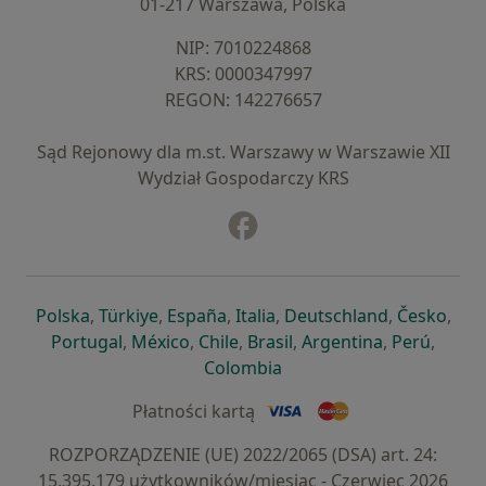
01-217 Warszawa, Polska
NIP: ⁠7010224868
KRS: ⁠0000347997
REGON: ⁠142276657
Sąd Rejonowy dla m.st. Warszawy w Warszawie XII
Wydział Gospodarczy KRS
Facebook
otwiera się w nowej karcie
otwiera się w nowej karcie
otwiera się w nowej karcie
otwiera się w nowej karcie
otwiera się w nowej karci
otwiera się
otwi
Polska
,
Türkiye
,
España
,
Italia
,
Deutschland
,
Česko
,
otwiera się w nowej karcie
otwiera się w nowej karcie
otwiera się w nowej karcie
otwiera się w nowej kar
otwiera się 
otwier
Portugal
,
México
,
Chile
,
Brasil
,
Argentina
,
Perú
,
otwiera się w nowej karc
Colombia
Płatności kartą
ROZPORZĄDZENIE (UE) 2022/2065 (DSA) art. 24:
15.395.179 użytkowników/miesiąc - Czerwiec 2026