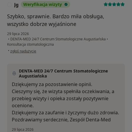
Jg
Weryfikacja wizyty
J
Szybko, sprawnie. Bardzo miła obsługa,
wszystko dobrze wyjaśnione
29 lipca 2026
•
DENTA-MED 24/7 Centrum Stomatologiczne Augustiańska
•
Konsultacja stomatologiczna
w opinii użytkownika Jg
•
zgłoś nadużycie
DENTA-MED 24/7 Centrum Stomatologiczne
Augustiańska
Dziękujemy za pozostawienie opinii.
Cieszymy się, że wizyta spełniła oczekiwania, a
przebieg wizyty i opieka zostały pozytywnie
ocenione.
Dziękujemy za zaufanie i życzymy dużo zdrowia.
Pozdrawiamy serdecznie, Zespół Denta-Med
29 lipca 2026