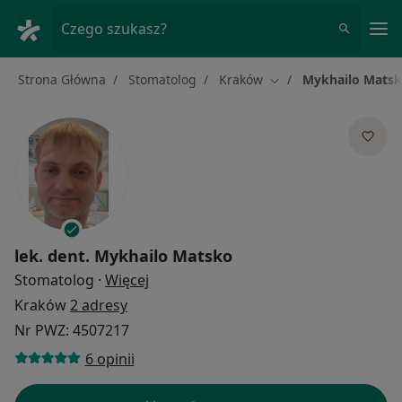
Me
Czego szukasz?
Strona Główna
Stomatolog
Kraków
Mykhailo Mats
Zmień miasto
lek. dent.
Mykhailo Matsko
O specjalizacjach
Stomatolog
·
Więcej
Kraków
2 adresy
Nr PWZ: 4507217
6 opinii