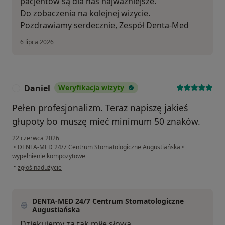
pacjentów są dla nas najważniejsze.
Do zobaczenia na kolejnej wizycie.
Pozdrawiamy serdecznie, Zespół Denta-Med
6 lipca 2026
Daniel
Weryfikacja wizyty
D
Pełen profesjonalizm. Teraz napiszę jakieś
głupoty bo muszę mieć minimum 50 znaków.
22 czerwca 2026
•
DENTA-MED 24/7 Centrum Stomatologiczne Augustiańska
•
wypełnienie kompozytowe
w opinii użytkownika Daniel
•
zgłoś nadużycie
DENTA-MED 24/7 Centrum Stomatologiczne
Augustiańska
Dziękujemy za tak miłe słowa.