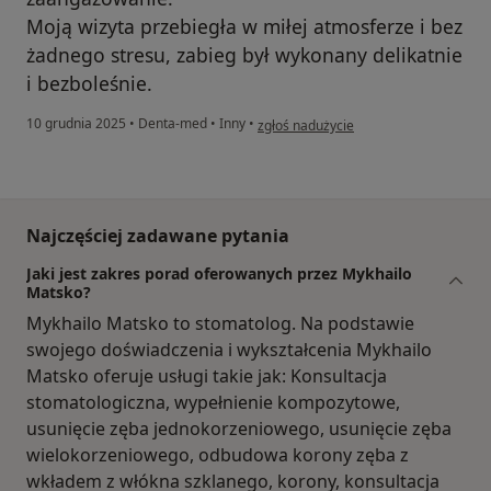
Moją wizyta przebiegła w miłej atmosferze i bez
żadnego stresu, zabieg był wykonany delikatnie
i bezboleśnie.
w opinii użytkownika Sylwia
10 grudnia 2025
•
Denta-med
•
Inny
•
zgłoś nadużycie
Najczęściej zadawane pytania
Jaki jest zakres porad oferowanych przez Mykhailo
Matsko?
Mykhailo Matsko to stomatolog. Na podstawie
swojego doświadczenia i wykształcenia Mykhailo
Matsko oferuje usługi takie jak: Konsultacja
stomatologiczna, wypełnienie kompozytowe,
usunięcie zęba jednokorzeniowego, usunięcie zęba
wielokorzeniowego, odbudowa korony zęba z
wkładem z włókna szklanego, korony, konsultacja