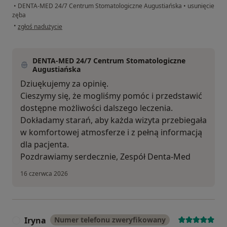
•
DENTA-MED 24/7 Centrum Stomatologiczne Augustiańska
•
usunięcie
zęba
w opinii użytkownika Pavel
•
zgłoś nadużycie
DENTA-MED 24/7 Centrum Stomatologiczne
Augustiańska
Dziuękujemy za opinię.
Cieszymy się, że mogliśmy pomóc i przedstawić
dostępne możliwości dalszego leczenia.
Dokładamy starań, aby każda wizyta przebiegała
w komfortowej atmosferze i z pełną informacją
dla pacjenta.
Pozdrawiamy serdecznie, Zespół Denta-Med
16 czerwca 2026
Iryna
Numer telefonu zweryfikowany
I