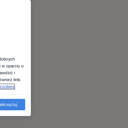
odobnych
i w oparciu o
awdzić i
wnież linki
 cookies
akceptuj