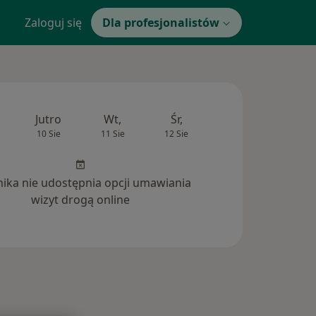
Zaloguj się
Dla profesjonalistów
Jutro
Wt,
Śr,
Czw,
Pt,
10 Sie
11 Sie
12 Sie
13 Sie
14 Si
inika nie udostępnia opcji umawiania
wizyt drogą online