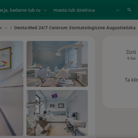
acja, badanie lub nazwisko
miasto lub dzielnica
w
Denta-Med 24/7 Centrum Stomatologiczne Augustiańska
to
Zmień miasto
Dziś
9 Sie
Ta kl