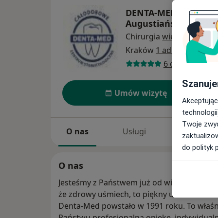
DENTA-MED 24/7 Cen
Augustiańska
Chirurgia
więcej
Kraków
1 adres
6 opinii
Szanuje
Umów wizytę
Akceptując
technologii
Twoje zwyc
O nas
Usługi
Specjaliści
zaktualizo
do polityk 
O nas
Jesteśmy z Państwem już od wielu lat. Zauf
że zdrowy uśmiech, to piękny uśmiech. C
Denta-Med powstało w 1991 roku. To właśni
Państwu profesjonalną opiekę, indywidualn