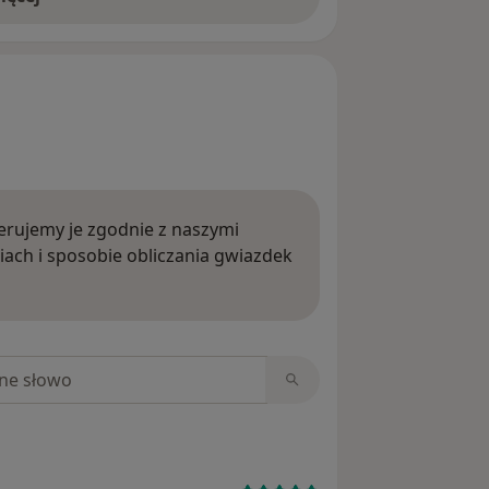
rujemy je zgodnie z naszymi
iach i sposobie obliczania gwiazdek
ięcej o opiniach
niach