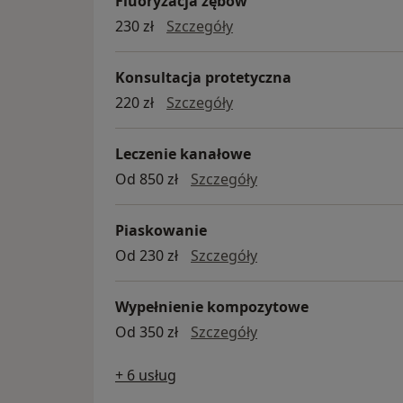
Fluoryzacja zębów
fluoryzacja zębów
230 zł
Szczegóły
Konsultacja protetyczna
konsultacja protetyczna
220 zł
Szczegóły
Leczenie kanałowe
leczenie kanałowe
Od 850 zł
Szczegóły
Piaskowanie
piaskowanie
Od 230 zł
Szczegóły
Wypełnienie kompozytowe
wypełnienie kompoz
Od 350 zł
Szczegóły
+ 6 usług