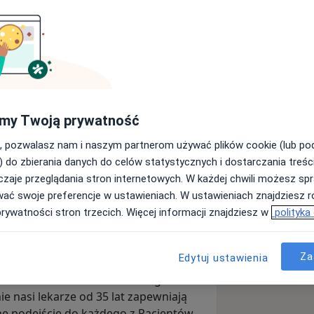
trum Stomatologiczne
my Twoją prywatność
Wyślij wiadomość
, pozwalasz nam i naszym partnerom używać plików cookie (lub p
) do zbierania danych do celów statystycznych i dostarczania treśc
zaje przeglądania stron internetowych. W każdej chwili możesz spr
Adresy
Opinie
wać swoje preferencje w ustawieniach. W ustawieniach znajdziesz ró
prywatności stron trzecich. Więcej informacji znajdziesz w
polityka
Za
Edytuj ustawienia
ało nam tysiące Pacjentów. Wierzymy,
ałodobowe Centrum Stomatologiczne
e nasi lekarze od 35 lat zapewniają
e podejście do każdego z Pacjentów,