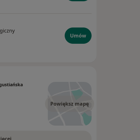
ogiczny
Umów
gustiańska
Powiększ mapę
ięcej