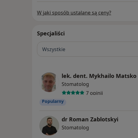
W jaki sposób ustalane są ceny?
Specjaliści
Wszystkie
lek. dent. Mykhailo Matsko
Stomatolog
7 opinii
Popularny
dr Roman Zablotskyi
Stomatolog