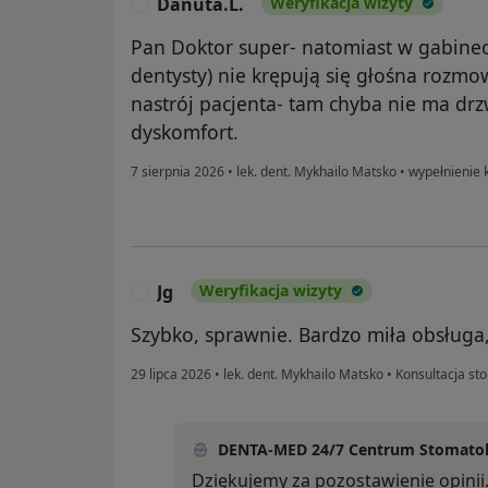
Danuta.L.
Weryfikacja wizyty
D
Pan Doktor super- natomiast w gabine
dentysty) nie krępują się głośna roz
nastrój pacjenta- tam chyba nie ma drz
dyskomfort.
7 sierpnia 2026
•
lek. dent. Mykhailo Matsko
•
wypełnienie
Jg
Weryfikacja wizyty
J
Szybko, sprawnie. Bardzo miła obsługa
29 lipca 2026
•
lek. dent. Mykhailo Matsko
•
Konsultacja st
DENTA-MED 24/7 Centrum Stomatol
Dziękujemy za pozostawienie opinii