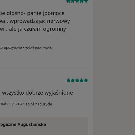
cie głośno- panie (pomoce
mową , wprowadzając nerwowy
wi , ale ja czułam ogromny
w opinii użytkownika Danuta.L.
 kompozytowe
•
zgłoś nadużycie
, wszystko dobrze wyjaśnione
w opinii użytkownika Jg
omatologiczna
•
zgłoś nadużycie
ogiczne Augustiańska
.