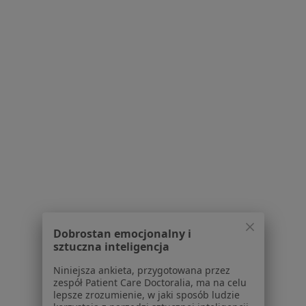
Konsultacja stomatologiczna
Brak ceny
Specjalista nie oferuje umawiania online pod tym adresem.
Poproś o wizytę
Magda Skołucka
Dobrostan emocjonalny i
Stomatolog, Lekarz wykonujący zabiegi medycyny estetycznej
sztuczna inteligencja
5 opinii
Niniejsza ankieta, przygotowana przez
zespół Patient Care Doctoralia, ma na celu
Beskidzka
•
Mapa
lepsze zrozumienie, w jaki sposób ludzie
IgaDent Centrum Stomatologii