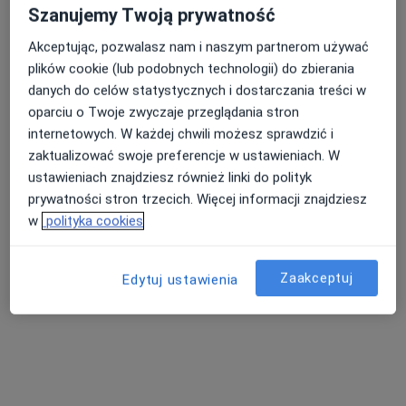
Szanujemy Twoją prywatność
Akceptując, pozwalasz nam i naszym partnerom używać
plików cookie (lub podobnych technologii) do zbierania
danych do celów statystycznych i dostarczania treści w
oparciu o Twoje zwyczaje przeglądania stron
internetowych. W każdej chwili możesz sprawdzić i
zaktualizować swoje preferencje w ustawieniach. W
ustawieniach znajdziesz również linki do polityk
prywatności stron trzecich. Więcej informacji znajdziesz
lek. dent. Klaudia Konfederak
w
polityka cookies
·
Więcej
Stomatolog
15 opinii
Zaakceptuj
Edytuj ustawienia
Adres 1
Adres 2
Zakopiańska 62B, Kraków
•
Mapa
Centrum Stomatologiczne Zakopianka
Konsultacja stomatologiczna
od 250 zł