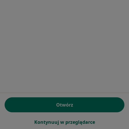
Jacek Kamiński
Stomatolog
1 opinia
ul. Sienkiewicza 14 lok. 3, Wadowice
•
Mapa
Gabinet Lekarski
Specjalista nie oferuje umawiania online pod tym adresem.
Otwórz
Poproś o wizytę
Kontynuuj w przeglądarce