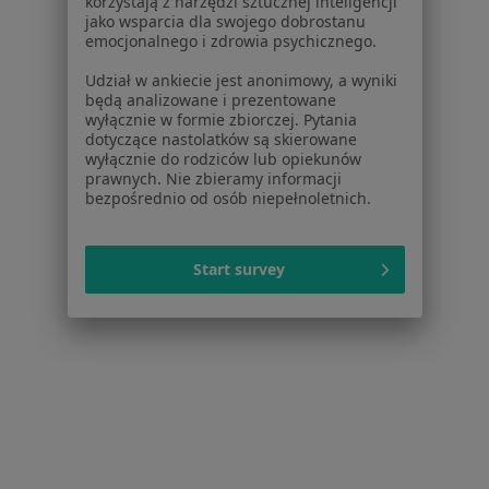
korzystają z narzędzi sztucznej inteligencji
jako wsparcia dla swojego dobrostanu
Specjalista nie oferuje umawiania online pod tym adresem.
emocjonalnego i zdrowia psychicznego.
Poproś o wizytę
Udział w ankiecie jest anonimowy, a wyniki
będą analizowane i prezentowane
wyłącznie w formie zbiorczej. Pytania
dotyczące nastolatków są skierowane
wyłącznie do rodziców lub opiekunów
prawnych. Nie zbieramy informacji
bezpośrednio od osób niepełnoletnich.
Start survey
lek. dent. Danuta Olszewska-Słapek
Stomatolog
9 opinii
1-go Maja 70, Sułkowice
•
Mapa
Gabinet Dentystyczny
Specjalista nie oferuje umawiania online pod tym adresem.