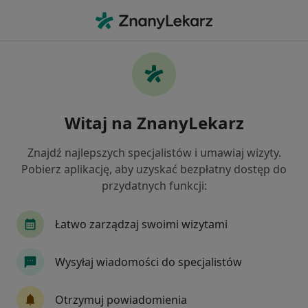
Me
Stomatolog • Sucha Beskidzka, małopolskie
Filtry
Mapa
Polecani stomatolodzy w Suchej Beskidzkiej
Witaj na ZnanyLekarz
Jak działają wyniki wyszukiwania
Znajdź najlepszych specjalistów i umawiaj wizyty.
Pobierz aplikację, aby uzyskać bezpłatny dostęp do
przydatnych funkcji:
Łatwo zarządzaj swoimi wizytami
Wysyłaj wiadomości do specjalistów
lek. dent. Katarzyna Rozmus-Grabińska
·
Więcej
Stomatolog, Ortodonta
Otrzymuj powiadomienia