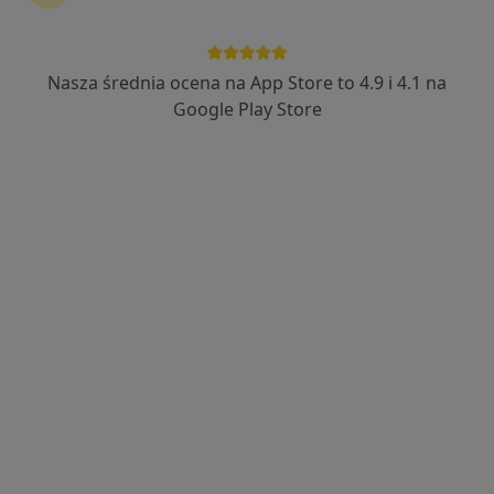
40 opinii
Lwowska 78A, Wadowice
•
Mapa
Medical Wadowice
Nasza średnia ocena na App Store to 4.9 i 4.1 na
Konsultacja protetyczna
Brak ceny
Google Play Store
Specjalista nie oferuje umawiania online pod tym adresem.
Poproś o wizytę
lek. dent. Artur Lech
·
Więcej
Stomatolog, Chirurg
22 opinie