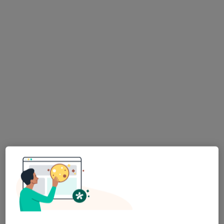
lek. dent. Karolina Zakrzewska
Stomatolog, Lekarz wykonujący zabiegi medycyny estetycznej
·
Więcej
74 opinie
Adres 1
Adres 2
Zakopiańska 62B, Kraków
•
Mapa
Centrum Stomatologiczne Zakopianka
Konsultacja stomatologiczna
od 250 zł
Specjalista nie oferuje umawiania online pod tym adresem.
Poproś o wizytę