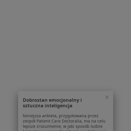
Poproś o wizytę
Vita Medical Instytut Stomatologii
·
Więcej
Stomatologia, Ortodoncja, Stomatologia dziecięca
130 opinii
Basztowa 3, Kraków
•
Mapa
Dobrostan emocjonalny i
Konsultacja stomatologiczna
od 200 zł
sztuczna inteligencja
Brak dostępnych specjalistów z wolnymi terminami w tym centrum medycznym.
Niniejsza ankieta, przygotowana przez
zespół Patient Care Doctoralia, ma na celu
Pokaż profil
lepsze zrozumienie, w jaki sposób ludzie