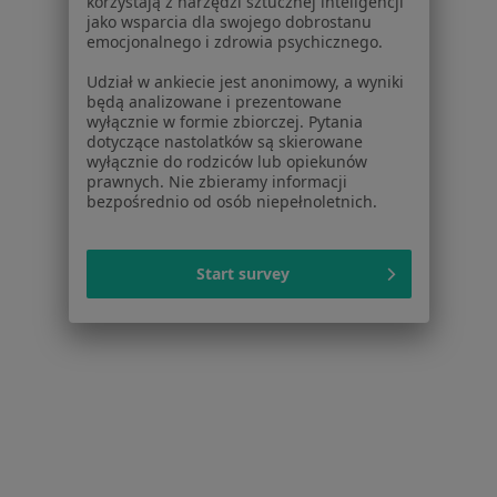
korzystają z narzędzi sztucznej inteligencji
jako wsparcia dla swojego dobrostanu
emocjonalnego i zdrowia psychicznego.
Udział w ankiecie jest anonimowy, a wyniki
będą analizowane i prezentowane
wyłącznie w formie zbiorczej. Pytania
dotyczące nastolatków są skierowane
wyłącznie do rodziców lub opiekunów
prawnych. Nie zbieramy informacji
bezpośrednio od osób niepełnoletnich.
lek. dent. Marta Matuła
·
Więcej
Stomatolog
Start survey
66 opinii
Bronowicka 73, Kraków
•
Mapa
Dream Dental
Konsultacja stomatologiczna
250 zł
Specjalista nie oferuje umawiania online pod tym adresem.
Poproś o wizytę