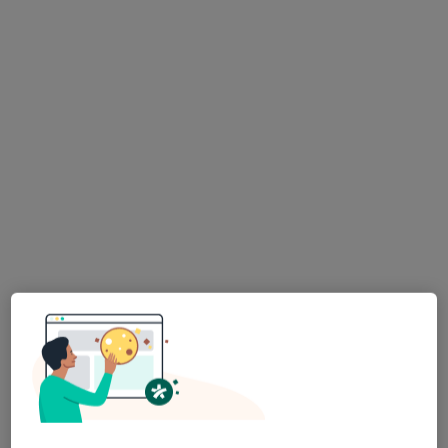
lek. dent. Anna Marczuk
·
Więcej
Stomatolog
103 opinie
Wrocławska 80/54, Kraków
•
Mapa
Dent Kraków Stomatologia, Implantologia i Ortodoncja- Wrocławska 80/54
Konsultacja stomatologiczna
od 200 zł
Specjalista nie oferuje umawiania online pod tym adresem.
Poproś o wizytę