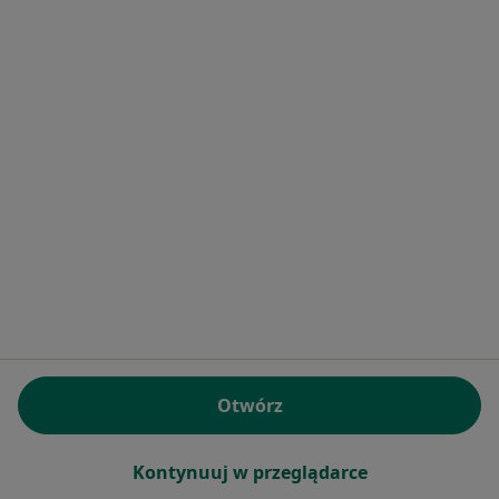
lek. dent. Michał Zemowski
·
Więcej
Stomatolog
12 opinii
Juliusza Lea 14/1, Kraków
•
Mapa
Specjalistyczny Gabinet Stomatologiczny
Badanie stomatologiczne
200 zł
Specjalista nie oferuje umawiania online pod tym adresem.
Poproś o wizytę
Otwórz
Kontynuuj w przeglądarce