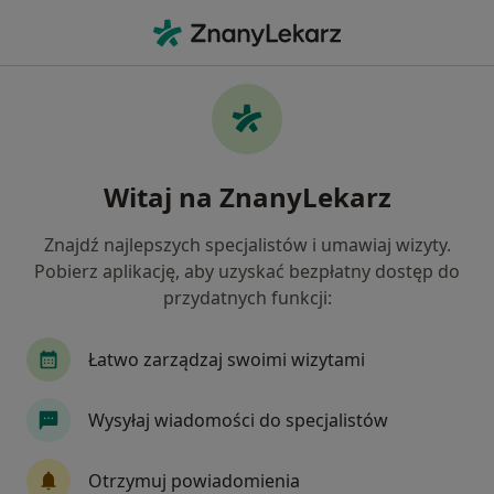
Me
Stomatolog • Krowodrza, Kraków, małopolskie
Filtry
Ubezpieczenie
Mapa
Stomatolodzy Kraków Krowodrza
Witaj na ZnanyLekarz
Jak działają wyniki wyszukiwania
Znajdź najlepszych specjalistów i umawiaj wizyty.
Pobierz aplikację, aby uzyskać bezpłatny dostęp do
Wybierz swoje ubezpieczenie
przydatnych funkcji:
NFZ
Allianz
LUX MED
Medicover
Łatwo zarządzaj swoimi wizytami
Wysyłaj wiadomości do specjalistów
Otrzymuj powiadomienia