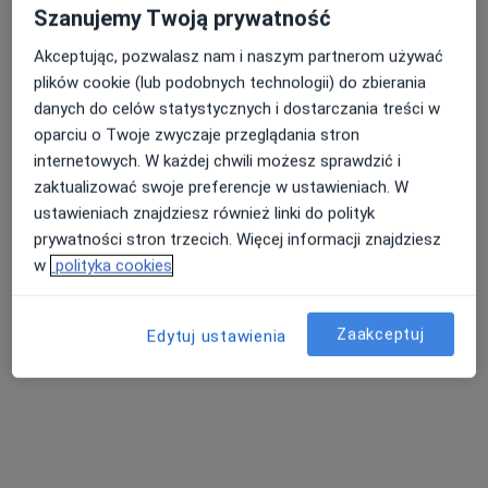
Szanujemy Twoją prywatność
Akceptując, pozwalasz nam i naszym partnerom używać
plików cookie (lub podobnych technologii) do zbierania
danych do celów statystycznych i dostarczania treści w
oparciu o Twoje zwyczaje przeglądania stron
lek. dent. Karina Telep (Łabędź)
internetowych. W każdej chwili możesz sprawdzić i
·
Więcej
Stomatolog
zaktualizować swoje preferencje w ustawieniach. W
213 opinii
ustawieniach znajdziesz również linki do polityk
prywatności stron trzecich. Więcej informacji znajdziesz
Wrocławska 80/54, Kraków
•
Mapa
w
polityka cookies
Dent Kraków Stomatologia, Implantologia i Ortodoncja- Wrocławska 80/54
Konsultacja stomatologiczna
od 200 zł
Zaakceptuj
Edytuj ustawienia
Specjalista nie oferuje umawiania online pod tym adresem.
Poproś o wizytę