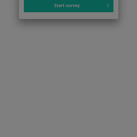
Choroby miazgi w Krakowie
Start survey
Przebarwienia zębów w Krakowie
Więcej (15)
Więcej w kategorii: Schorzenia w Krakowie
Nieprzyjemny Zapach Z Ust Specjaliści W Krakowie
Serwis
Regulamin
Polityka prywatności pacjentów
Polityka prywatności profesjonalistów
Polityka prywatności dla profesjonalistów, których