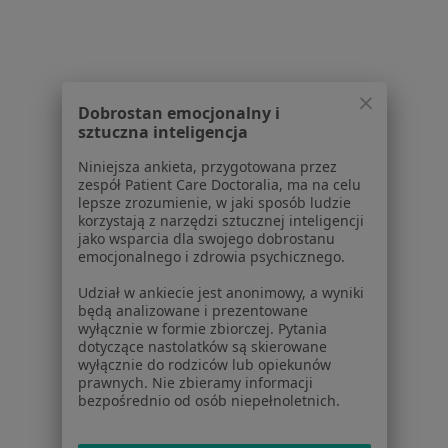
Powiązane wyszukiwania
W pobliżu Krakowa
Nieprzyjemny zapach z ust w Zielonkach
Dobrostan emocjonalny i
Nieprzyjemny zapach z ust w Olkuszu
sztuczna inteligencja
Nieprzyjemny zapach z ust w Wieliczce
Niniejsza ankieta, przygotowana przez
zespół Patient Care Doctoralia, ma na celu
Nieprzyjemny zapach z ust w Wawrzeńczycach
lepsze zrozumienie, w jaki sposób ludzie
korzystają z narzędzi sztucznej inteligencji
Nieprzyjemny zapach z ust w Chrzanowie
jako wsparcia dla swojego dobrostanu
emocjonalnego i zdrowia psychicznego.
Więcej (11)
Więcej w kategorii: W pobliżu Krakowa
Udział w ankiecie jest anonimowy, a wyniki
będą analizowane i prezentowane
Schorzenia w Krakowie
wyłącznie w formie zbiorczej. Pytania
dotyczące nastolatków są skierowane
Ból zęba w Krakowie
wyłącznie do rodziców lub opiekunów
prawnych. Nie zbieramy informacji
Próchnica w Krakowie
bezpośrednio od osób niepełnoletnich.
Nadwrażliwość zębów w Krakowie