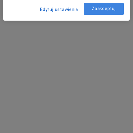
Endoskopowa operacja zatok FESS
od 9 500 zł
Zaakceptuj
Edytuj ustawienia
Specjalista nie oferuje umawiania online pod tym adresem.
Poproś o wizytę
lek. dent. Katarzyna Latawiec
Stomatolog
861 opinii
Na Kozłówce 10, Kraków
•
Mapa
Katarzyna Latawiec