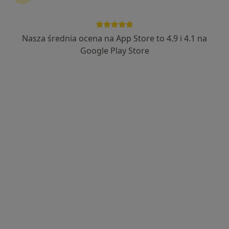
Nasza średnia ocena na App Store to 4.9 i 4.1 na
Google Play Store
Bezpieczne płatności
lek. Andrzej Pękacki
·
Więcej
Pediatra
459 opinii
Adres
Online 1
Online 2
Promienna 21, Kraków
•
Mapa
Specjalistyczny Gabinet Pediatryczny Andrzej Pękacki
Konsultacja pediatryczna
300 zł
Specjalista nie oferuje umawiania online pod tym adresem.
Poproś o wizytę