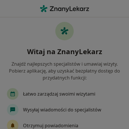
Me
Nieprzyjemny Zapach Z Ust • Kraków, małopolskie
Filtry
• 1
Ubezpieczenie
Map
Nieprzyjemny zapach z ust specjaliści w
Witaj na ZnanyLekarz
Krakowie
Jak działają wyniki wyszukiwania
Znajdź najlepszych specjalistów i umawiaj wizyty.
Pobierz aplikację, aby uzyskać bezpłatny dostęp do
przydatnych funkcji:
Jakiego specjalisty szukasz?
Stomatolog
Protetyk stomatologiczny
La
Łatwo zarządzaj swoimi wizytami
Wysyłaj wiadomości do specjalistów
Otrzymuj powiadomienia