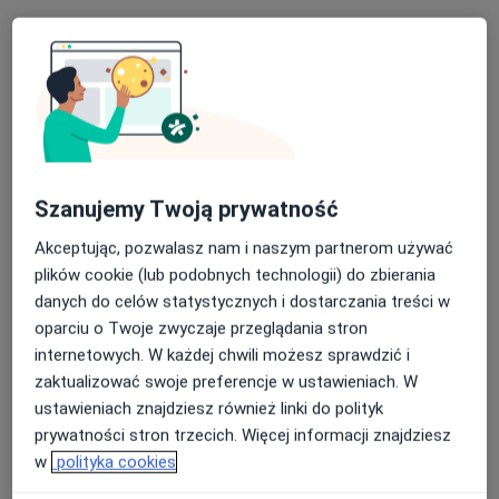
Specjalista nie oferuje umawiania online pod tym adresem.
Poproś o wizytę
Szanujemy Twoją prywatność
Akceptując, pozwalasz nam i naszym partnerom używać
plików cookie (lub podobnych technologii) do zbierania
danych do celów statystycznych i dostarczania treści w
lek. Krzysztof Drąg
oparciu o Twoje zwyczaje przeglądania stron
·
Więcej
Laryngolog
internetowych. W każdej chwili możesz sprawdzić i
499 opinii
zaktualizować swoje preferencje w ustawieniach. W
Adres 1
Adres 2
Adres 3
ustawieniach znajdziesz również linki do polityk
prywatności stron trzecich. Więcej informacji znajdziesz
w
polityka cookies
Koło Strzelnicy 3, Kraków
•
Mapa
Szpital LUX MED w Krakowie