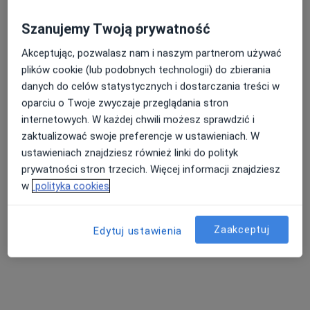
Szanujemy Twoją prywatność
Akceptując, pozwalasz nam i naszym partnerom używać
plików cookie (lub podobnych technologii) do zbierania
danych do celów statystycznych i dostarczania treści w
oparciu o Twoje zwyczaje przeglądania stron
internetowych. W każdej chwili możesz sprawdzić i
zaktualizować swoje preferencje w ustawieniach. W
ustawieniach znajdziesz również linki do polityk
lek. dent. Gabriela Pilch
prywatności stron trzecich. Więcej informacji znajdziesz
·
Więcej
Stomatolog
w
polityka cookies
36 opinii
Okulickiego 49/L2, Kraków
•
Mapa
Zaakceptuj
BJ medical
Edytuj ustawienia
Konsultacja stomatologiczna
od 250 zł
Specjalista nie oferuje umawiania online pod tym adresem.
Poproś o wizytę