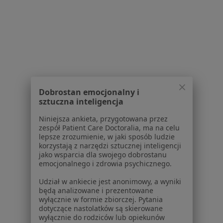
Konsultacja protetyczna
Brak ceny
Specjalista nie oferuje umawiania online pod tym adresem.
Poproś o wizytę
1
2
3
4
5
6
7
Dobrostan emocjonalny i
sztuczna inteligencja
Powiązane wyszukiwania
Niniejsza ankieta, przygotowana przez
Inne dzielnice w Krakowie
zespół Patient Care Doctoralia, ma na celu
lepsze zrozumienie, w jaki sposób ludzie
Stomatolodzy Stare Miasto
korzystają z narzędzi sztucznej inteligencji
jako wsparcia dla swojego dobrostanu
Stomatolodzy Grzegórzki
emocjonalnego i zdrowia psychicznego.
Stomatolodzy Prądnik Biały
Udział w ankiecie jest anonimowy, a wyniki
będą analizowane i prezentowane
Stomatolodzy Podgórze
wyłącznie w formie zbiorczej. Pytania
dotyczące nastolatków są skierowane
Stomatolodzy Krowodrza
wyłącznie do rodziców lub opiekunów