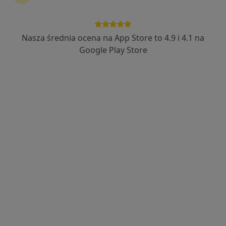
Nasza średnia ocena na App Store to 4.9 i 4.1 na
Wyróżniony
Google Play Store
lek. dent. Maja Broda Latos
·
Więcej
Stomatolog
73 opinie
Ekspert od stomatologii estetycznej
Kompleksowe odbudowy uśmiechu
Metamorfozy, które zachwycają
Aleja Jana Pawła II 180, Kraków
•
Mapa
Dental Migas Clinic
Konsultacja specjalistyczna (implantologiczna, protetyczna)
300 zł
Specjalista nie oferuje umawiania online pod tym adresem.
Poproś o wizytę