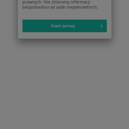
prawnych. Nie zbieramy informacji
Więcej (14)
bezpośrednio od osób niepełnoletnich.
Więcej w kategorii: Inne dzielnice w Krakowie
Start survey
Stomatolodzy Kraków Nowa Huta
Serwis
Regulamin
Polityka prywatności pacjentów
Polityka prywatności profesjonalistów
Polityka prywatności dla profesjonalistów, których
dane pozyskaliśmy samodzielnie
Polityka cookies
Jak działają wyniki wyszukiwania