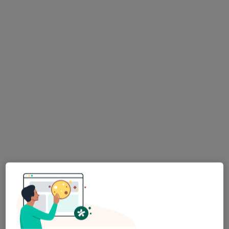
lek. dent. Daria Huber
Stomatolog, Lekarz wykonujący zabiegi medycyny estetycznej
·
Więcej
203 opinie
Okulickiego 49/L2, Kraków
•
Mapa
BJ medical
Konsultacja stomatologiczna
250 zł
Specjalista nie oferuje umawiania online pod tym adresem.
Poproś o wizytę