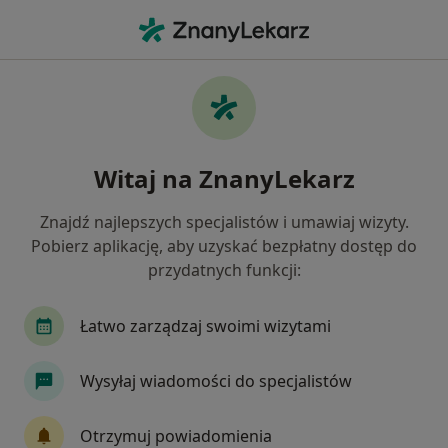
Me
Stomatolog • Nowa Huta, Kraków, małopolskie
Filtry
Ubezpieczenie
Mapa
Stomatolodzy Kraków Nowa Huta
Witaj na ZnanyLekarz
Jak działają wyniki wyszukiwania
Znajdź najlepszych specjalistów i umawiaj wizyty.
Pobierz aplikację, aby uzyskać bezpłatny dostęp do
Wybierz swoje ubezpieczenie
przydatnych funkcji:
NFZ
LUX MED
Medicover
Łatwo zarządzaj swoimi wizytami
Wysyłaj wiadomości do specjalistów
Otrzymuj powiadomienia