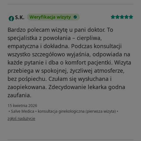
S.K.
Weryfikacja wizyty
S
Bardzo polecam wizytę u pani doktor. To
specjalistka z powołania – cierpliwa,
empatyczna i dokładna. Podczas konsultacji
wszystko szczegółowo wyjaśnia, odpowiada na
każde pytanie i dba o komfort pacjentki. Wizyta
przebiega w spokojnej, życzliwej atmosferze,
bez pośpiechu. Czułam się wysłuchana i
zaopiekowana. Zdecydowanie lekarka godna
zaufania.
15 kwietnia 2026
•
Salve Medica
•
konsultacja ginekologiczna (pierwsza wizyta)
•
w opinii użytkownika S.K.
zgłoś nadużycie