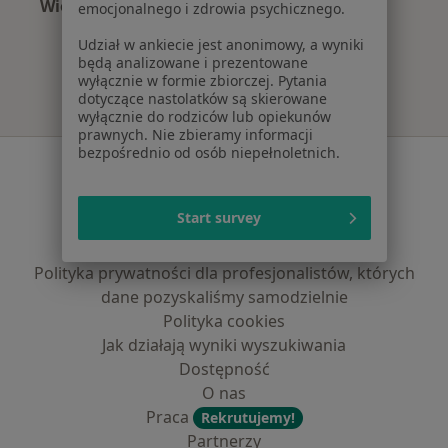
Więcej (3)
emocjonalnego i zdrowia psychicznego.
Więcej w kategorii: Najpopularniejsze ubezpie
Udział w ankiecie jest anonimowy, a wyniki
będą analizowane i prezentowane
wyłącznie w formie zbiorczej. Pytania
dotyczące nastolatków są skierowane
wyłącznie do rodziców lub opiekunów
prawnych. Nie zbieramy informacji
bezpośrednio od osób niepełnoletnich.
Serwis
Regulamin
Start survey
Polityka prywatności pacjentów
Polityka prywatności profesjonalistów
Polityka prywatności dla profesjonalistów, których
dane pozyskaliśmy samodzielnie
Polityka cookies
Jak działają wyniki wyszukiwania
Dostępność
O nas
Praca
Rekrutujemy!
Partnerzy