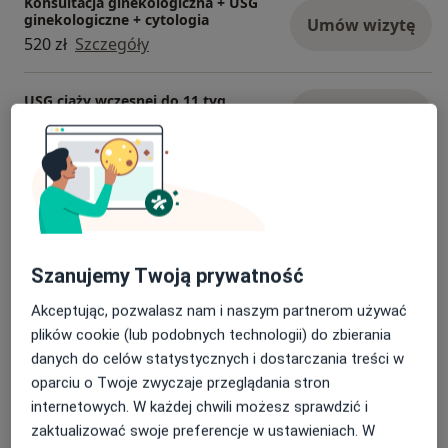
Do moich szczególnych zainteresowań należą
Konsultacja ginekologiczna + USG
ginekologiczne + cytologia
Umów wizytę
zagadnienia patologii szyjki macicy, ciąże powikłane
520 zł
Szczegóły
cukrzycą i nadciśnieniem tętniczym, diagnostyka
hypotrofii w ciąży.
USG ciąży wczesnej do 11 tyg.
Umów wizytę
250 zł
Szczegóły
USG ginekologiczne przez powłoki
brzuszne
Umów wizytę
240 zł
Szczegóły
Szanujemy Twoją prywatność
Konsultacja położnicza + cytologia
Umów wizytę
320 zł
Szczegóły
Akceptując, pozwalasz nam i naszym partnerom używać
plików cookie (lub podobnych technologii) do zbierania
danych do celów statystycznych i dostarczania treści w
Konsultacja położnicza (pierwsza
wizyta)
oparciu o Twoje zwyczaje przeglądania stron
Umów wizytę
250 zł
Szczegóły
internetowych. W każdej chwili możesz sprawdzić i
zaktualizować swoje preferencje w ustawieniach. W