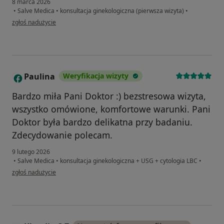
8 marca 2026
•
Salve Medica
•
konsultacja ginekologiczna (pierwsza wizyta)
•
w opinii użytkownika Agnieszka
zgłoś nadużycie
Paulina
Weryfikacja wizyty
P
Bardzo miła Pani Doktor :) bezstresowa wizyta,
wszystko omówione, komfortowe warunki. Pani
Doktor była bardzo delikatna przy badaniu.
Zdecydowanie polecam.
9 lutego 2026
•
Salve Medica
•
konsultacja ginekologiczna + USG + cytologia LBC
•
w opinii użytkownika Paulina
zgłoś nadużycie