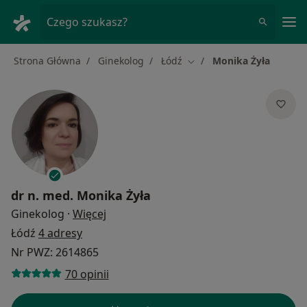
Me
Czego szukasz?
Strona Główna
Ginekolog
Łódź
Monika Żyła
Zmień miasto
dr n. med.
Monika Żyła
O specjalizacjach
Ginekolog
·
Więcej
Łódź
4 adresy
Nr PWZ: 2614865
70 opinii