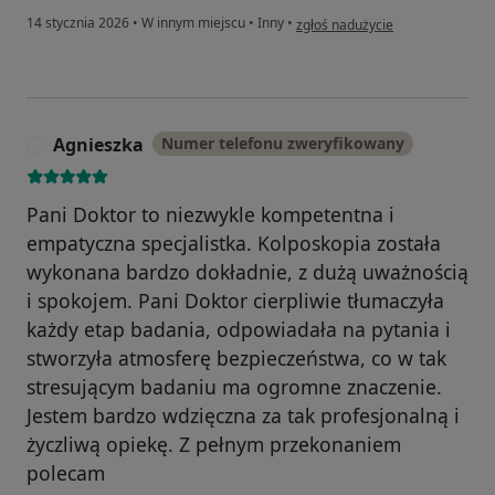
w opinii użytkownika Klaudia C-Z
14 stycznia 2026
•
W innym miejscu
•
Inny
•
zgłoś nadużycie
Agnieszka
Numer telefonu zweryfikowany
A
Pani Doktor to niezwykle kompetentna i
empatyczna specjalistka. Kolposkopia została
wykonana bardzo dokładnie, z dużą uważnością
i spokojem. Pani Doktor cierpliwie tłumaczyła
każdy etap badania, odpowiadała na pytania i
stworzyła atmosferę bezpieczeństwa, co w tak
stresującym badaniu ma ogromne znaczenie.
Jestem bardzo wdzięczna za tak profesjonalną i
życzliwą opiekę. Z pełnym przekonaniem
polecam