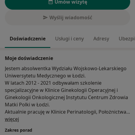
Umów wizytę
Wyślij wiadomość
Doświadczenie
Usługi i ceny
Adresy
Ubezpi
Moje doświadczenie
Jestem absolwentka Wydziału Wojskowo-Lekarskiego
Uniwersytetu Medycznego w Łodzi.
W latach 2012 - 2021 odbywałam szkolenie
specjalizacyjne w Klinice Ginekologii Operacyjnej i
Ginekologii Onkologicznej Instytutu Centrum Zdrowia
Matki Polki w Łodzi.
Aktualnie pracuję w Klinice Perinatologii, Położnictwa i
O mnie
Ginekologii ICZMP.
więcej
W 2017 roku uzyskałam tytuł doktora nauk
Zakres porad
medycznych, za obronę rozprawy doktorskiej pt.„ Rola