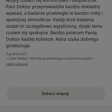
Pani Doktor przeprowadziła bardzo dokładny
wywiad, a badanie przebiegło w bardzo miłej i
spokojnej atmosferze. Każdy krok badania
został mi szczegółowo wyjaśniony, dzięki temu
czułam się spokojna. Bardzo polecam Panią
Doktor każdej kobiecie, która szuka dobrego
ginekologa
4 grudnia 2025
•
Salve Medica
•
konsultacja ginekologiczna (pierwsza wizyta)
•
w opinii użytkownika Pacjent
zgłoś nadużycie
Zobacz więcej
opinie powyżej