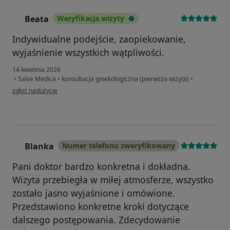
Beata
Weryfikacja wizyty
B
Indywidualne podejście, zaopiekowanie,
wyjaśnienie wszystkich wątpliwości.
14 kwietnia 2026
•
Salve Medica
•
konsultacja ginekologiczna (pierwsza wizyta)
•
w opinii użytkownika Beata
zgłoś nadużycie
Blanka
Numer telefonu zweryfikowany
B
Pani doktor bardzo konkretna i dokładna.
Wizyta przebiegła w miłej atmosferze, wszystko
zostało jasno wyjaśnione i omówione.
Przedstawiono konkretne kroki dotyczące
dalszego postępowania. Zdecydowanie