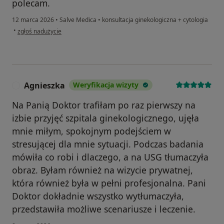
polecam.
12 marca 2026
•
Salve Medica
•
konsultacja ginekologiczna + cytologia
w opinii użytkownika Blanka
•
zgłoś nadużycie
Agnieszka
Weryfikacja wizyty
A
Na Panią Doktor trafiłam po raz pierwszy na
izbie przyjęć szpitala ginekologicznego, ujęła
mnie miłym, spokojnym podejściem w
stresującej dla mnie sytuacji. Podczas badania
mówiła co robi i dlaczego, a na USG tłumaczyła
obraz. Byłam również na wizycie prywatnej,
która również była w pełni profesjonalna. Pani
Doktor dokładnie wszystko wytłumaczyła,
przedstawiła możliwe scenariusze i leczenie.