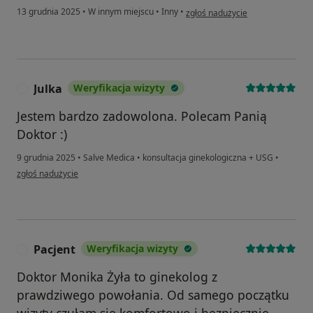
w opinii użytkownika Agnieszka
13 grudnia 2025
•
W innym miejscu
•
Inny
•
zgłoś nadużycie
Julka
Weryfikacja wizyty
J
Jestem bardzo zadowolona. Polecam Panią
Doktor :)
9 grudnia 2025
•
Salve Medica
•
konsultacja ginekologiczna + USG
•
w opinii użytkownika Julka
zgłoś nadużycie
Pacjent
Weryfikacja wizyty
P
Doktor Monika Żyła to ginekolog z
prawdziwego powołania. Od samego początku
wizyty czułam się komfortowo i bezpiecznie.