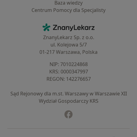
Baza wiedzy
Centrum Pomocy dla Specjalisty
Kontakt
ZnanyLekarz - Strona główna
ZnanyLekarz Sp. z o.o.
ul. Kolejowa 5/7
01-217 Warszawa, Polska
NIP: ⁠7010224868
KRS: ⁠0000347997
REGON: ⁠142276657
Sąd Rejonowy dla m.st. Warszawy w Warszawie XII
Wydział Gospodarczy KRS
Facebook
otwiera się w nowej karcie