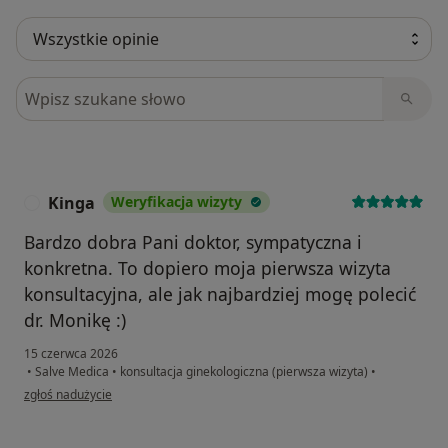
Szukaj w opiniach
Kinga
Weryfikacja wizyty
K
Bardzo dobra Pani doktor, sympatyczna i
konkretna. To dopiero moja pierwsza wizyta
konsultacyjna, ale jak najbardziej mogę polecić
dr. Monikę :)
15 czerwca 2026
•
Salve Medica
•
konsultacja ginekologiczna (pierwsza wizyta)
•
w opinii użytkownika Kinga
zgłoś nadużycie