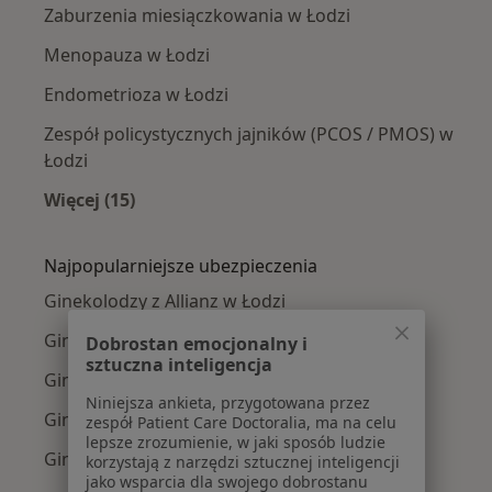
Zaburzenia miesiączkowania w Łodzi
Menopauza w Łodzi
Endometrioza w Łodzi
Zespół policystycznych jajników (PCOS / PMOS) w
Łodzi
Więcej (15)
Więcej w kategorii: Najczęście leczone chorob
Najpopularniejsze ubezpieczenia
Ginekolodzy z Allianz w Łodzi
Ginekolodzy z Medicover w Łodzi
Dobrostan emocjonalny i
sztuczna inteligencja
Ginekolodzy z NFZ w Łodzi
Niniejsza ankieta, przygotowana przez
Ginekolodzy z PZU Zdrowie w Łodzi
zespół Patient Care Doctoralia, ma na celu
lepsze zrozumienie, w jaki sposób ludzie
Ginekolodzy z TU Zdrowie w Łodzi
korzystają z narzędzi sztucznej inteligencji
jako wsparcia dla swojego dobrostanu