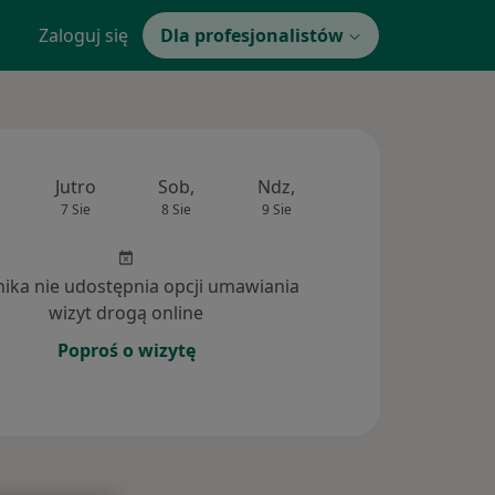
Zaloguj się
Dla profesjonalistów
Jutro
Sob,
Ndz,
Pon,
Wt,
7 Sie
8 Sie
9 Sie
10 Sie
11 Si
inika nie udostępnia opcji umawiania
wizyt drogą online
Poproś o wizytę