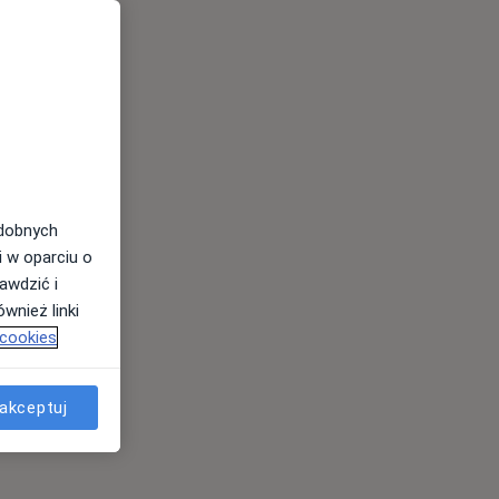
odobnych
i w oparciu o
awdzić i
wnież linki
 cookies
akceptuj