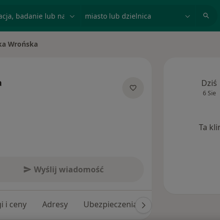
acja, badanie lub nazwisko
miasto lub dzielnica
ka Wrońska
sto
a
Dziś
6 Sie
alizacjach
Ta kl
Wyślij wiadomość
i i ceny
Adresy
Ubezpieczenia
Opinie (9)