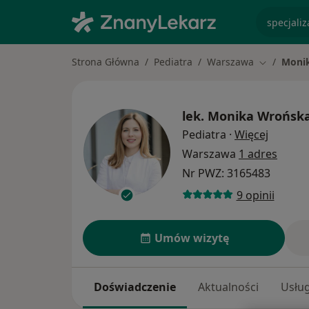
specjaliz
Strona Główna
Pediatra
Warszawa
Moni
Zmień mia
lek.
Monika Wrońsk
O specj
Pediatra
·
Więcej
Warszawa
1 adres
Nr PWZ: 3165483
9 opinii
Umów wizytę
Doświadczenie
Aktualności
Usług