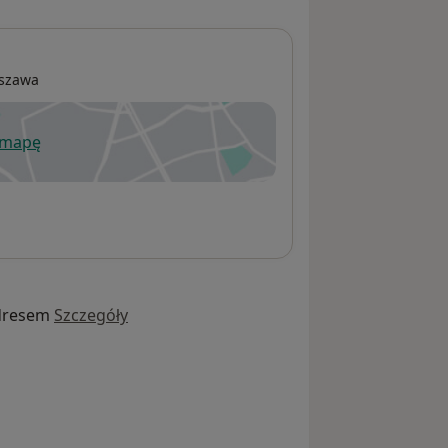
szawa
 mapę
wiera się w nowej karcie
dresem
Szczegóły