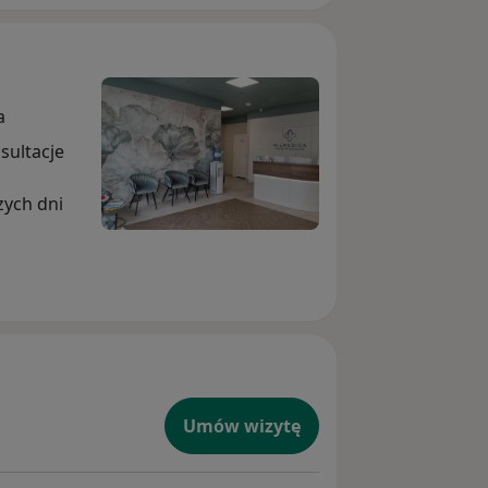
a
sultacje
zych dni
Umów wizytę