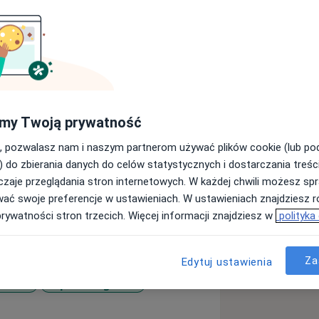
tnie doświadczenie w pracy w
my Twoją prywatność
lnej, w tym SOR. Uzyskana wiedza i
 pacjentami pediatrycznymi w każdym
, pozwalasz nam i naszym partnerom używać plików cookie (lub p
 leczenia.
) do zbierania danych do celów statystycznych i dostarczania treśc
zaje przeglądania stron internetowych. W każdej chwili możesz spr
j i empatycznej opieki każdemu
wać swoje preferencje w ustawieniach. W ustawieniach znajdziesz ró
nymi.
prywatności stron trzecich. Więcej informacji znajdziesz w
polityka
Za
Edytuj ustawienia
pasiec
Zapalenie gardła
more_diseases