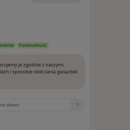
śnienia
Punktualność
rujemy je zgodnie z naszymi
iach i sposobie obliczania gwiazdek
ięcej o opiniach
niach