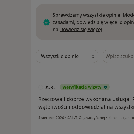
Sprawdzamy wszystkie opinie. Mode
zasadami, dowiedz się więcej o opin
Dowiedz się w
na
Dowiedz się więcej
Szukaj w opi
A.K.
Weryfikacja wizyty
A
Rzeczowa i dobrze wykonana usługa. P
wątpliwości i odpowiedział na wszystk
4 sierpnia 2026
•
SALVE Gojawiczyńskiej
•
Konsultacja ur