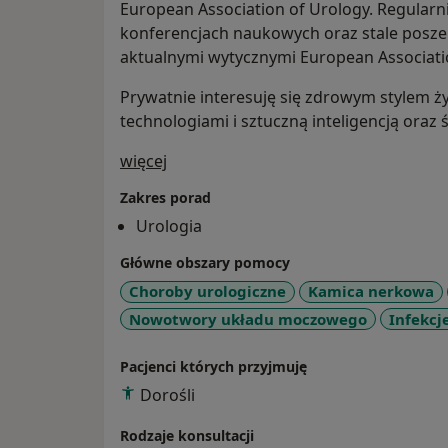
European Association of Urology. Regularni
konferencjach naukowych oraz stale posze
aktualnymi wytycznymi European Associatio
Prywatnie interesuję się zdrowym stylem ż
technologiami i sztuczną inteligencją ora
O mnie
więcej
Zakres porad
Urologia
Główne obszary pomocy
Choroby urologiczne
Kamica nerkowa
Nowotwory układu moczowego
Infekc
Pacjenci których przyjmuję
Dorośli
Rodzaje konsultacji