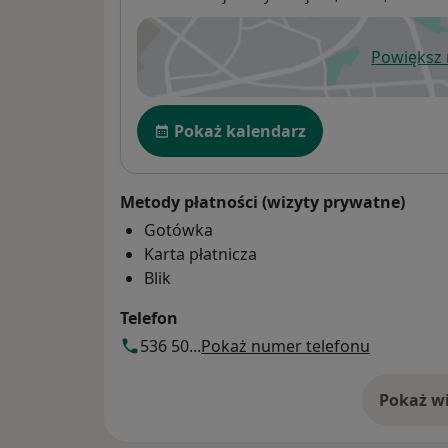
Powiększ
ot
Dostępność
Pokaż kalendarz
Metody płatności (wizyty prywatne)
Gotówka
Karta płatnicza
Blik
Telefon
536 50...
Pokaż numer telefonu
Pokaż wi
o 