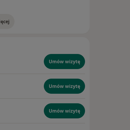
ęcej
doświadczeniu
Umów wizytę
Umów wizytę
Umów wizytę