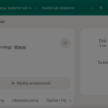
acja, badanie lub nazwisko
miasto lub dzielnica
ski
Dziś
8 Sie
O specjalizacjach
Urolog)
·
Więcej
Ta kl
Wyślij wiadomość
esy
Ubezpieczenia
Opinie (14)
Odpowiedzi na pyta