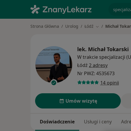
specjaliz
Strona Główna
Urolog
Łódź
Michał Tokar
Zmień miasto
lek.
Michał Tokarski
W trakcie specjalizacji (
Łódź
2 adresy
Nr PWZ: 4535673
14 opinii
Umów wizytę
Doświadczenie
Usługi i ceny
Adr