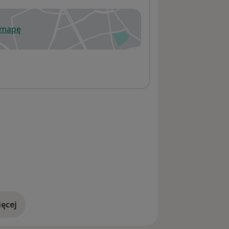
 mapę
wiera się w nowej karcie
ęcej
adresie