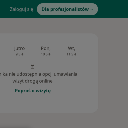
Zaloguj się
Dla profesjonalistów
Jutro
Pon,
Wt,
Śr,
Czw
9 Sie
10 Sie
11 Sie
12 Sie
13 Si
inika nie udostępnia opcji umawiania
wizyt drogą online
Poproś o wizytę
nia (4)