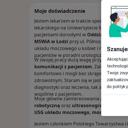
Moje doświadczenie
Jestem lekarzem w trakcie specjalizacji z
ur
lekarskiego na Uniwersytecie Medycznym w 
pacjentami dorosłymi w
Oddziale Urologii 
MSWiA w Łodzi
przy ul. Północnej, zajmują
układu moczowego u kobiet i mężczyzn. Po
Szanuje
pacjentów w poradni urologicznej.
Akceptując
W swojej pracy dużą wagę przykładam do
technologii
komunikacji z pacjentem
. Zależy mi, aby 
Twoje zwyc
komfortowo i mogli bez skrępowania por
zaktualizo
zdrowotnym. Staram się w jasny i zrozumia
do polityk 
diagnostyki oraz leczenia, tak aby decyzj
wspólnie z pacjentem.
Moje główne zainteresowania zawodowe 
robotyczną
oraz
ultrasonografię urologi
USG układu moczowego, moszny i grucz
Jestem członkiem Polskiego Towarzystwa 