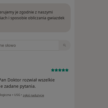
rujemy je zgodnie z naszymi
iach i sposobie obliczania gwiazdek
ięcej o opiniach
niach
an Doktor rozwiał wszelkie
ie zadane pytania.
w opinii użytkownika A.K.
ologiczna + USG
•
zgłoś nadużycie