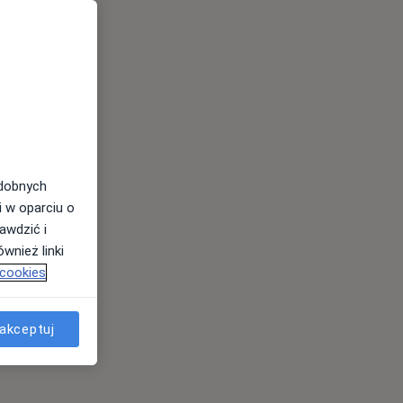
odobnych
i w oparciu o
awdzić i
wnież linki
 cookies
akceptuj