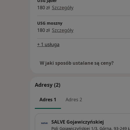
USG jąder
180 zł
Szczegóły
USG moszny
180 zł
Szczegóły
+ 1 usługa
W jaki sposób ustalane są ceny?
Adresy (2)
Adres 1
Adres 2
SALVE Gojawiczyńskiej
Poli Gojawiczyńskiej 1/3,
Górna
, 93-249