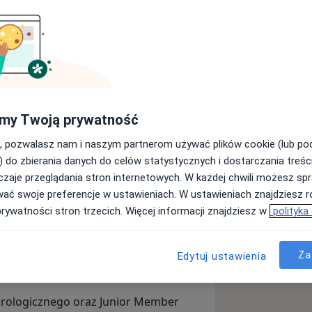
ologii
, absolwentem kierunku
Łodzi. Na co dzień pracuję z
i Urologii Onkologicznej szpitala
c się diagnostyką i leczeniem chorób
za pracą szpitalną przyjmuję również
my Twoją prywatność
, pozwalasz nam i naszym partnerom używać plików cookie (lub p
spokojnej atmosfery oraz swobodnej
) do zbierania danych do celów statystycznych i dostarczania treśc
pacjenci czuli się w gabinecie
zaje przeglądania stron internetowych. W każdej chwili możesz spr
ozmawiać o swoim problemie
wać swoje preferencje w ustawieniach. W ustawieniach znajdziesz ró
ły sposób wyjaśniać możliwości
prywatności stron trzecich. Więcej informacji znajdziesz w
polityka
e terapeutyczne były podejmowane
obejmują
chirurgię laparoskopową i
Za
czną
. Samodzielnie wykonuję
badania
Edytuj ustawienia
ołu krokowego
.
Urologicznego oraz Junior Member