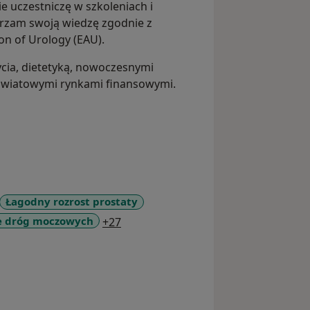
e uczestniczę w szkoleniach i
rzam swoją wiedzę zgodnie z
n of Urology (EAU).
ycia, dietetyką, nowoczesnymi
z światowymi rynkami finansowymi.
Łagodny rozrost prostaty
a11y_sr_more_diseases
je dróg moczowych
+27