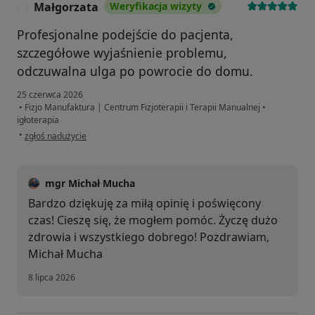
Małgorzata
Weryfikacja wizyty
M
Profesjonalne podejście do pacjenta,
szczegółowe wyjaśnienie problemu,
odczuwalna ulga po powrocie do domu.
25 czerwca 2026
•
Fizjo Manufaktura | Centrum Fizjoterapii i Terapii Manualnej
•
igłoterapia
w opinii użytkownika Małgorzata
•
zgłoś nadużycie
mgr Michał Mucha
Bardzo dziękuję za miłą opinię i poświęcony
czas! Cieszę się, że mogłem pomóc. Życzę dużo
zdrowia i wszystkiego dobrego! Pozdrawiam,
Michał Mucha
8 lipca 2026