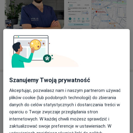
Zobacz galerię (16)
Pokaż więcej
o doświadczeniu
Szanujemy Twoją prywatność
Aktualności
mgr Michał Mucha
Akceptując, pozwalasz nam i naszym partnerom używać
Gryfińska 1, 60-192 Poznań
plików cookie (lub podobnych technologii) do zbierania
danych do celów statystycznych i dostarczania treści w
Wierzę, że droga do zdrowia zaczyna się od
oparciu o Twoje zwyczaje przeglądania stron
zrozumienia sygnałów, które ciało wysyła nam
internetowych. W każdej chwili możesz sprawdzić i
poprzez ból. Jako certyfikowany terapeuta i
zaktualizować swoje preferencje w ustawieniach. W
Mistrz Naturopatii pomagam dotrzeć do źródła