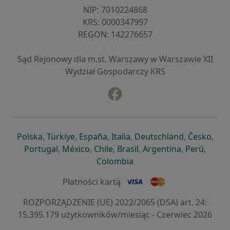
NIP: ⁠7010224868
KRS: ⁠0000347997
REGON: ⁠142276657
Sąd Rejonowy dla m.st. Warszawy w Warszawie XII
Wydział Gospodarczy KRS
Facebook
otwiera się w nowej karcie
otwiera się w nowej karcie
otwiera się w nowej karcie
otwiera się w nowej karcie
otwiera się w nowej karci
otwiera się
otwi
Polska
,
Türkiye
,
España
,
Italia
,
Deutschland
,
Česko
,
otwiera się w nowej karcie
otwiera się w nowej karcie
otwiera się w nowej karcie
otwiera się w nowej kar
otwiera się 
otwier
Portugal
,
México
,
Chile
,
Brasil
,
Argentina
,
Perú
,
otwiera się w nowej karc
Colombia
Płatności kartą
ROZPORZĄDZENIE (UE) 2022/2065 (DSA) art. 24:
15.395.179 użytkowników/miesiąc - Czerwiec 2026