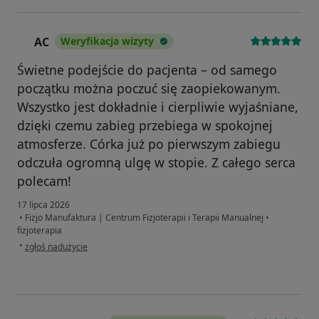
AC
Weryfikacja wizyty
A
Świetne podejście do pacjenta – od samego
początku można poczuć się zaopiekowanym.
Wszystko jest dokładnie i cierpliwie wyjaśniane,
dzięki czemu zabieg przebiega w spokojnej
atmosferze. Córka już po pierwszym zabiegu
odczuła ogromną ulgę w stopie. Z całego serca
polecam!
17 lipca 2026
•
Fizjo Manufaktura | Centrum Fizjoterapii i Terapii Manualnej
•
fizjoterapia
w opinii użytkownika AC
•
zgłoś nadużycie