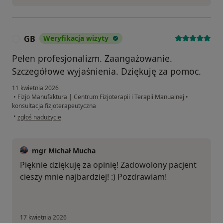
GB
Weryfikacja wizyty
G
Pełen profesjonalizm. Zaangażowanie.
Szczegółowe wyjaśnienia. Dziękuję za pomoc.
11 kwietnia 2026
•
Fizjo Manufaktura | Centrum Fizjoterapii i Terapii Manualnej
•
konsultacja fizjoterapeutyczna
w opinii użytkownika GB
•
zgłoś nadużycie
mgr Michał Mucha
Pięknie dziękuję za opinię! Zadowolony pacjent
cieszy mnie najbardziej! :) Pozdrawiam!
17 kwietnia 2026