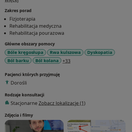
Zakres porad
Fizjoterapia
Rehabilitacja medyczna
Rehabilitacja pourazowa
Główne obszary pomocy
Bóle kręgosłupa
Rwa kulszowa
Dyskopatia
a11y_sr_more_diseases
Ból barku
Ból kolana
+33
Pacjenci których przyjmuję
Dorośli
Rodzaje konsultacji
Stacjonarne
Zobacz lokalizacje (1)
Zdjęcia i filmy