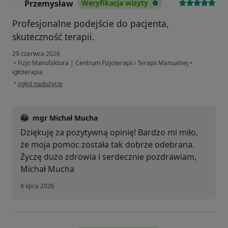
Przemysław
Weryfikacja wizyty
P
Profesjonalne podejście do pacjenta,
skuteczność terapii.
29 czerwca 2026
•
Fizjo Manufaktura | Centrum Fizjoterapii i Terapii Manualnej
•
igłoterapia
w opinii użytkownika Przemysław
•
zgłoś nadużycie
mgr Michał Mucha
Dziękuję za pozytywną opinię! Bardzo mi miło,
że moja pomoc została tak dobrze odebrana.
Życzę dużo zdrowia i serdecznie pozdrawiam,
Michał Mucha
8 lipca 2026