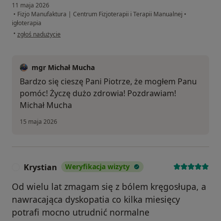
11 maja 2026
•
Fizjo Manufaktura | Centrum Fizjoterapii i Terapii Manualnej
•
igłoterapia
w opinii użytkownika Piotr
•
zgłoś nadużycie
mgr Michał Mucha
Bardzo się cieszę Pani Piotrze, że mogłem Panu
pomóc! Życzę dużo zdrowia! Pozdrawiam!
Michał Mucha
15 maja 2026
Krystian
Weryfikacja wizyty
K
Od wielu lat zmagam się z bólem kręgosłupa, a
nawracająca dyskopatia co kilka miesięcy
potrafi mocno utrudnić normalne