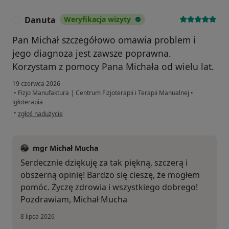
Danuta
Weryfikacja wizyty
D
Pan Michał szczegółowo omawia problem i
jego diagnoza jest zawsze poprawna.
Korzystam z pomocy Pana Michała od wielu lat.
19 czerwca 2026
•
Fizjo Manufaktura | Centrum Fizjoterapii i Terapii Manualnej
•
igłoterapia
w opinii użytkownika Danuta
•
zgłoś nadużycie
mgr Michał Mucha
Serdecznie dziękuję za tak piękną, szczerą i
obszerną opinię! Bardzo się cieszę, że mogłem
pomóc. Życzę zdrowia i wszystkiego dobrego!
Pozdrawiam, Michał Mucha
8 lipca 2026