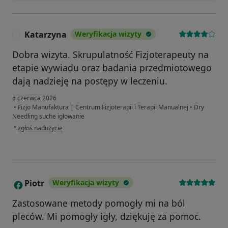
Katarzyna
Weryfikacja wizyty
K
Dobra wizyta. Skrupulatność Fizjoterapeuty na
etapie wywiadu oraz badania przedmiotowego
dają nadzieję na postępy w leczeniu.
5 czerwca 2026
•
Fizjo Manufaktura | Centrum Fizjoterapii i Terapii Manualnej
•
Dry
Needling suche igłowanie
w opinii użytkownika Katarzyna
•
zgłoś nadużycie
Piotr
Weryfikacja wizyty
P
Zastosowane metody pomogły mi na ból
pleców. Mi pomogły igły, dziękuję za pomoc.