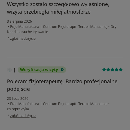
Wszystko zostało szczegółowo wyjaśnione,
wizyta przebiegła miłej atmosferze
3 sierpnia 2026
•
Fizjo Manufaktura | Centrum Fizjoterapii i Terapii Manualnej
•
Dry
Needling suche igłowanie
w opinii użytkownika KRZYSZTOF
•
zgłoś nadużycie
J
Weryfikacja wizyty
Polecam fizjoterapeutę. Bardzo profesjonalne
podejście
23 lipca 2026
•
Fizjo Manufaktura | Centrum Fizjoterapii i Terapii Manualnej
•
chiropraktyka
w opinii użytkownika J
•
zgłoś nadużycie