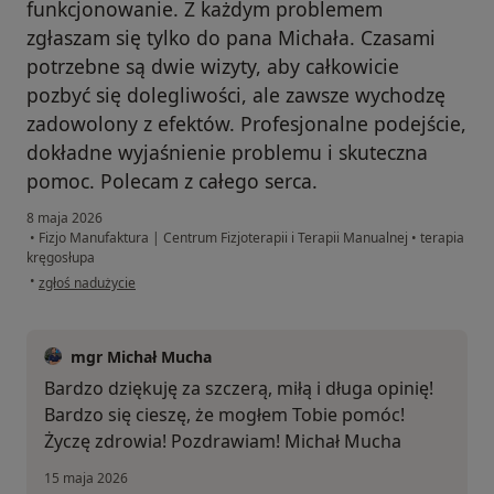
funkcjonowanie. Z każdym problemem
zgłaszam się tylko do pana Michała. Czasami
potrzebne są dwie wizyty, aby całkowicie
pozbyć się dolegliwości, ale zawsze wychodzę
zadowolony z efektów. Profesjonalne podejście,
dokładne wyjaśnienie problemu i skuteczna
pomoc. Polecam z całego serca.
8 maja 2026
•
Fizjo Manufaktura | Centrum Fizjoterapii i Terapii Manualnej
•
terapia
kręgosłupa
w opinii użytkownika Krystian
•
zgłoś nadużycie
mgr Michał Mucha
Bardzo dziękuję za szczerą, miłą i długa opinię!
Bardzo się cieszę, że mogłem Tobie pomóc!
Życzę zdrowia! Pozdrawiam! Michał Mucha
15 maja 2026