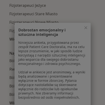
Fizjoterapeuci Jeżyce
Fizjoterapeuci Stare Miasto
Fizjoterapeuci Nowe Miasto
Dobrostan emocjonalny i
Fizjoterapeuci Wilda
sztuczna inteligencja
Więcej (2)
Niniejsza ankieta, przygotowana przez
Więcej w kategorii: Fizjoterapeuci w pobliżu
zespół Patient Care Doctoralia, ma na celu
lepsze zrozumienie, w jaki sposób ludzie
Najczęście leczone choroby
korzystają z narzędzi sztucznej inteligencji
jako wsparcia dla swojego dobrostanu
Bóle kręgosłupa w Poznaniu
emocjonalnego i zdrowia psychicznego.
Rwa kulszowa w Poznaniu
Udział w ankiecie jest anonimowy, a wyniki
będą analizowane i prezentowane
Ból biodra w Poznaniu
wyłącznie w formie zbiorczej. Pytania
dotyczące nastolatków są skierowane
Ból barku w Poznaniu
wyłącznie do rodziców lub opiekunów
prawnych. Nie zbieramy informacji
Ból kolana w Poznaniu
bezpośrednio od osób niepełnoletnich.
Więcej (15)