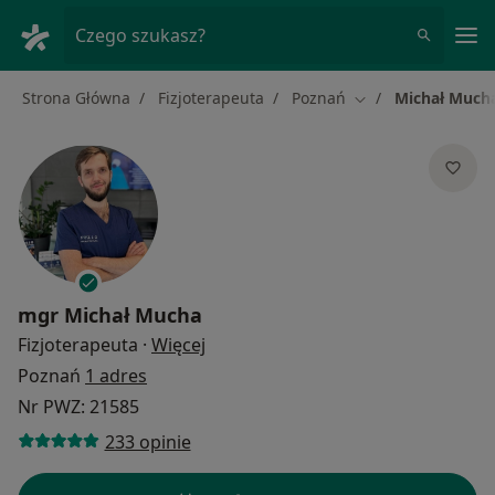
Me
Czego szukasz?
Strona Główna
Fizjoterapeuta
Poznań
Michał Much
Zmień miasto
mgr
Michał Mucha
O specjalizacjach
Fizjoterapeuta
·
Więcej
Poznań
1 adres
Nr PWZ: 21585
233 opinie