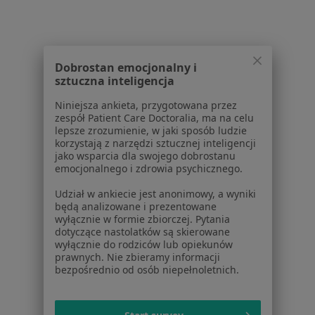
Terapia manualna w Poznaniu
Fizjoterapia w Poznaniu
Rehabilitacja ortopedyczna w Poznaniu
Dobrostan emocjonalny i
Masaż leczniczy w Poznaniu
sztuczna inteligencja
Więcej (15)
Niniejsza ankieta, przygotowana przez
Więcej w kategorii: Usługi w Poznaniu
zespół Patient Care Doctoralia, ma na celu
lepsze zrozumienie, w jaki sposób ludzie
Popularne specjalizacje
korzystają z narzędzi sztucznej inteligencji
jako wsparcia dla swojego dobrostanu
Psycholodzy w Poznaniu
emocjonalnego i zdrowia psychicznego.
Stomatolodzy w Poznaniu
Udział w ankiecie jest anonimowy, a wyniki
będą analizowane i prezentowane
Fizjoterapeuci w Poznaniu
wyłącznie w formie zbiorczej. Pytania
dotyczące nastolatków są skierowane
Interniści w Poznaniu
wyłącznie do rodziców lub opiekunów
prawnych. Nie zbieramy informacji
Psychoterapeuci w Poznaniu
bezpośrednio od osób niepełnoletnich.
Więcej (15)
Więcej w kategorii: Popularne specjalizacje