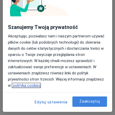
mgr Jakub Łukasiak
Szanujemy Twoją prywatność
·
Więcej
Fizjoterapeuta
87 opinii
Akceptując, pozwalasz nam i naszym partnerom używać
plików cookie (lub podobnych technologii) do zbierania
Roosevelta 18, Poznań
•
Mapa
danych do celów statystycznych i dostarczania treści w
Centrum Medyczne Grupa LUX MED Fizjoterapia Poznań - Roosevelta 18
oparciu o Twoje zwyczaje przeglądania stron
Terapia kręgosłupa
od 169 zł
internetowych. W każdej chwili możesz sprawdzić i
Specjalista nie oferuje umawiania online pod tym adresem.
zaktualizować swoje preferencje w ustawieniach. W
ustawieniach znajdziesz również linki do polityk
Poproś o wizytę
prywatności stron trzecich. Więcej informacji znajdziesz
w
polityka cookies
Zaakceptuj
Edytuj ustawienia