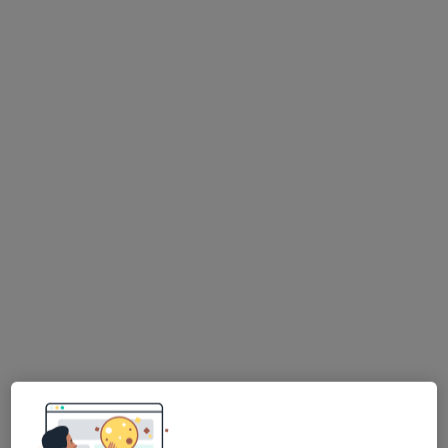
mgr Marcin Bartlewicz
·
Więcej
Fizjoterapeuta
100 opinii
Szkolna 22D, Rokietnica
•
Mapa
FizjOsteon - Marcin Bartlewicz
Terapia kręgosłupa
200 zł
Specjalista nie oferuje umawiania online pod tym adresem.
Poproś o wizytę