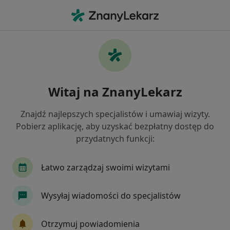
Me
Terapia Kręgosłupa • Poznań, wielkopolskie
Filtry
• 1
Mapa
Terapia kręgosłupa specjaliści w Poznaniu
Witaj na ZnanyLekarz
Jak działają wyniki wyszukiwania
Znajdź najlepszych specjalistów i umawiaj wizyty.
Pobierz aplikację, aby uzyskać bezpłatny dostęp do
Jakiego specjalisty szukasz?
przydatnych funkcji:
Fizjoterapeuta
Osteopata
Ortopeda
Łatwo zarządzaj swoimi wizytami
Wysyłaj wiadomości do specjalistów
Otrzymuj powiadomienia