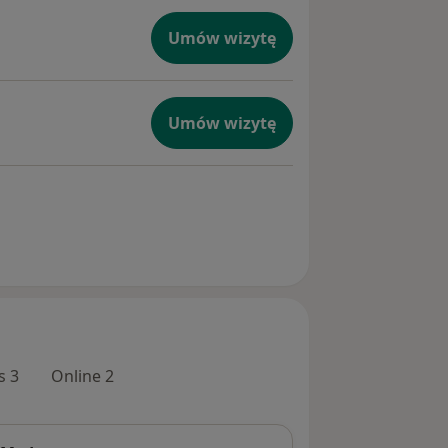
Umów wizytę
Umów wizytę
s 3
Online 2