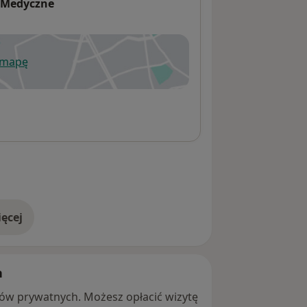
-Medyczne
 mapę
wiera się w nowej karcie
ęcej
adresie
h
ntów prywatnych. Możesz opłacić wizytę