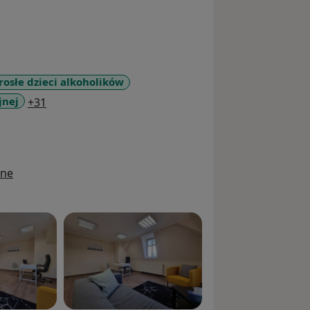
rosłe dzieci alkoholików
a11y_sr_more_diseases
jnej
+31
ine