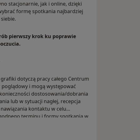
o stacjonarnie, jak i online, dzięki
ybrać formę spotkania najbardziej
siebie.
ób pierwszy krok ku poprawie
oczucia.
)
grafiki dotyczą pracy całego Centrum
er poglądowy i mogą występować
 konieczności dostosowania/dobrania
ania lub w sytuacji nagłej, recepcja
nawiązania kontaktu w celu
godnego terminu i formy spotkania w
żliwości, czy to stacjonarnie, czy