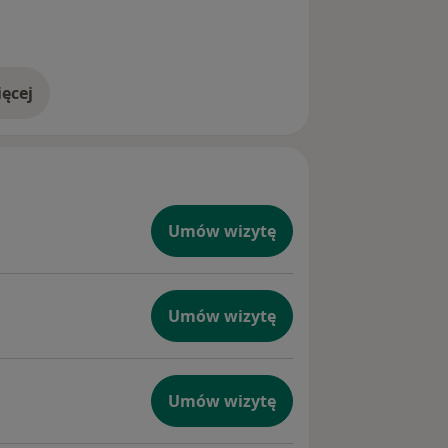
ęcej
doświadczeniu
Umów wizytę
Umów wizytę
Umów wizytę