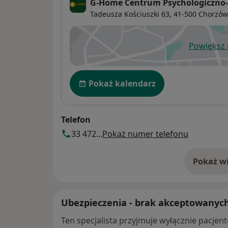
G-Home Centrum Psychologiczno
Tadeusza Kościuszki 63,
41-500
Chorzów
Powiększ
ot
Dostępność
Pokaż kalendarz
Telefon
33 472...
Pokaż numer telefonu
Pokaż wi
o 
Ubezpieczenia - brak akceptowanyc
Ten specjalista przyjmuje wyłącznie pacje