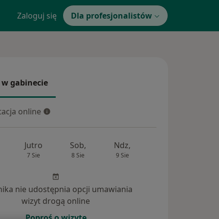
Zaloguj się
Dla profesjonalistów
 w gabinecie
 gabinecie
acja online
cja online
Jutro
Sob,
Ndz,
Pon,
Wt,
7 Sie
8 Sie
9 Sie
10 Sie
11 Si
inika nie udostępnia opcji umawiania
wizyt drogą online
Poproś o wizytę