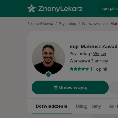
specjaliz
Strona Główna
Psycholog
Warszawa
Mat
Zmień mi
mgr
Mateusz Zawad
O spec
Psycholog
·
Więcej
Warszawa
3 adresy
11 opinii
Umów wizytę
Doświadczenie
Usługi i ceny
Adr