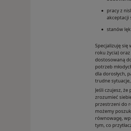
pracy z ni
akceptacji 
stanów lęk
Specjalizuję się
roku życia) ora
dostosowaną do
potrzeb młodyc
dla dorosłych, 
trudne sytuacje,
Jeśli czujesz, że
zrozumieć siebi
przestrzeni do
możemy poszuka
równowagę, wpro
tym, co przytłac