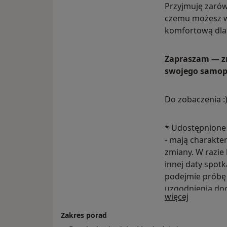
Przyjmuję zarówn
czemu możesz w
komfortową dla 
Zapraszam — zr
swojego samop
Do zobaczenia :
* Udostępnione 
- mają charakt
zmiany. W razie
innej daty spotk
podejmie próbę 
uzgodnienia do
O mnie
więcej
zależności od mo
online.
Zakres porad