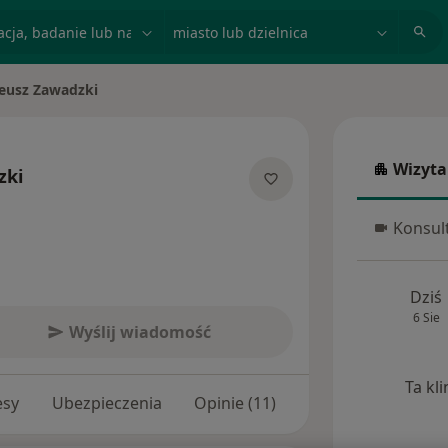
acja, badanie lub nazwisko
miasto lub dzielnica
eusz Zawadzki
asto
Wizyta
zki
Wizyta w
jalizacjach
Konsult
Konsulta
Dziś
6 Sie
Wyślij wiadomość
Ta kl
esy
Ubezpieczenia
Opinie (11)