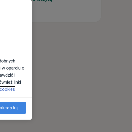
odobnych
i w oparciu o
awdzić i
wnież linki
 cookies
akceptuj