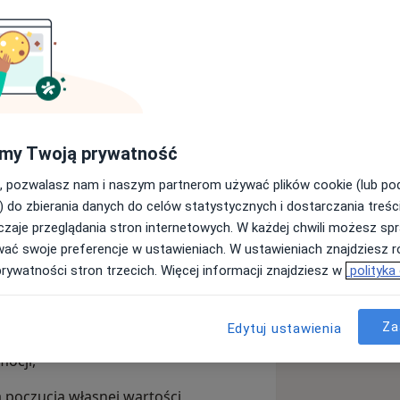
ogiem i absolwentem Akademii
snowcu, gdzie ukończyłem studia ze
ychologii klinicznej i osobowości. W
czę wiedzę naukową, doświadczenie
a drugiego człowieka.
my Twoją prywatność
, pozwalasz nam i naszym partnerom używać plików cookie (lub p
tyczną tworzę w atmosferze szacunku,
) do zbierania danych do celów statystycznych i dostarczania treśc
eczeństwa i wzajemnego zaufania —
zaje przeglądania stron internetowych. W każdej chwili możesz spr
aśnie te elementy pozwalają na szczere
wać swoje preferencje w ustawieniach. W ustawieniach znajdziesz ró
ą zmianę. Każda osoba, która trafia do
prywatności stron trzecich. Więcej informacji znajdziesz w
polityka
la mnie kimś wyjątkowym, a jej historia
agę, zrozumienie i empatię.
arciem psychologicznym w zakresie:
Za
Edytuj ustawienia
mocji,
poczucia własnej wartości,