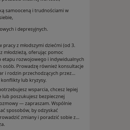
ską samooceną i trudnościami w
siebie,
owych i depresyjnych.
 w pracy z młodszymi dziećmi (od 3.
z z młodzieżą, oferując pomoc
 etapu rozwojowego i indywidualnych
h osób. Prowadzę również konsultacje
par i rodzin przechodzących przez
 konflikty lub kryzysy.
 potrzebujesz wsparcia, chcesz lepiej
e lub poszukujesz bezpiecznej
 rozmowy — zapraszam. Wspólnie
ć sposobów, by odzyskać
wadzić zmiany i poradzić sobie z
za.