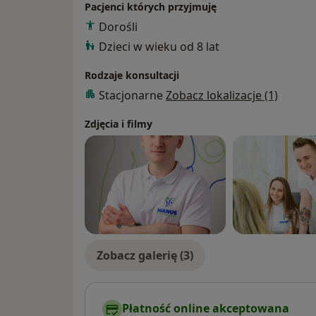
Pacjenci których przyjmuję
Terapia Manualna wg Koncepcji Maitland p
Dorośli
Kinezyterapia w praktyce, Praktyczna Stron
Dzieci w wieku od 8 lat
Współczesna kinezyterapia, Praktyczna Str
Suche igłowanie – medyczna akupunktura,
Rodzaje konsultacji
Stopa – nasza podpora, Centrum Sportu i Re
Stacjonarne
Zobacz lokalizacje (1)
Tułów – baza do ruchu, Centrum Sportu i Re
Masaż Tkanek Głębokich w ujęciu kliniczny
Zdjęcia i filmy
Taping w fizjoterapii i masażu, Projekt Ma
Zobacz galerię (3)
Płatność online akceptowana