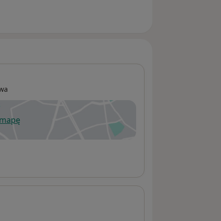
wa
 mapę
wiera się w nowej karcie