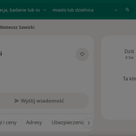
acja, badanie lub nazwisko
miasto lub dzielnica
Mateusz Sawicki
ń miasto
Dziś
i
9 Sie
 specjalizacjach
Ta kl
Wyślij wiadomość
i i ceny
Adresy
Ubezpieczenia
Opinie (45)