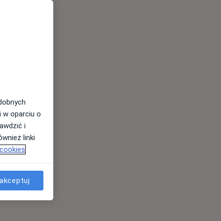
odobnych
i w oparciu o
awdzić i
wnież linki
 cookies
akceptuj