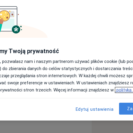
 fizjoterapii ortopedycznej i
akże skuteczną pomoc pacjentom
kupiam się na kompleksowym podejściu
arcie w procesie rehabilitacji.
ług Koncepcji Maitland, co pozwala mi
my Twoją prywatność
eczyć różnego rodzaju urazy,
ce wykorzystuję również metody
, pozwalasz nam i naszym partnerom używać plików cookie (lub p
a umożliwia poprawę funkcji
) do zbierania danych do celów statystycznych i dostarczania treśc
j oraz przywracanie pełnej sprawności
zaje przeglądania stron internetowych. W każdej chwili możesz spr
su leczenia i powrotu do zdrowia.
wać swoje preferencje w ustawieniach. W ustawieniach znajdziesz ró
prywatności stron trzecich. Więcej informacji znajdziesz w
polityka
oziom 2a, Ortokursy, Warszawa 2023.
Za
Edytuj ustawienia
uty – kurs podstawowy, Warszawa
owa
Łokieć tenisisty
s
ki obrazowej stawu kolanowego, Łódź