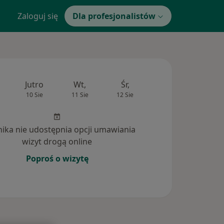
Zaloguj się
Dla profesjonalistów
Jutro
Wt,
Śr,
Czw,
Pt,
10 Sie
11 Sie
12 Sie
13 Sie
14 Si
inika nie udostępnia opcji umawiania
wizyt drogą online
Poproś o wizytę