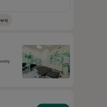
ęcej
doświadczeniu
 osoby