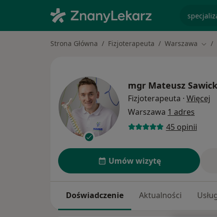
specjaliz
Strona Główna
Fizjoterapeuta
Warszawa
Zmie
mgr
Mateusz Sawick
O
Fizjoterapeuta
·
Więcej
Warszawa
1 adres
45 opinii
Umów wizytę
Doświadczenie
Aktualności
Usług