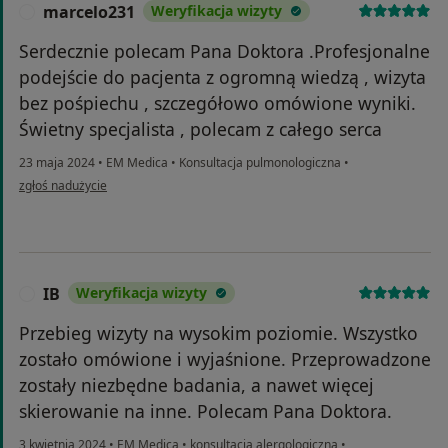
marcelo231
Weryfikacja wizyty
M
Serdecznie polecam Pana Doktora .Profesjonalne
podejście do pacjenta z ogromną wiedzą , wizyta
bez pośpiechu , szczegółowo omówione wyniki.
Świetny specjalista , polecam z całego serca
23 maja 2024
•
EM Medica
•
Konsultacja pulmonologiczna
•
w opinii użytkownika marcelo231
zgłoś nadużycie
IB
Weryfikacja wizyty
I
Przebieg wizyty na wysokim poziomie. Wszystko
zostało omówione i wyjaśnione. Przeprowadzone
zostały niezbędne badania, a nawet więcej
skierowanie na inne. Polecam Pana Doktora.
3 kwietnia 2024
•
EM Medica
•
konsultacja alergologiczna
•