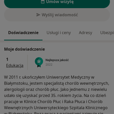
Umów wizytę
Wyślij wiadomość
Doświadczenie
Usługi i ceny
Adresy
Ubezpi
Moje doświadczenie
1
Edukacja
W 2011 r. ukończyłem Uniwersytet Medyczny w
Białymstoku, jestem specjalistą chorób wewnętrznych,
alergologii oraz chorób płuc. Jako jednemu z niewielu
udało się uzyskać przed 35. rokiem życia. Na co dzień
pracuje w Klinice Chorób Płuc i Raka Płuca i Chorób
Wewnętrznych Uniwersyteckiego Szpitala Klinicznego
w Białymstoku. Poza pracą z pacjentami zajmuję się