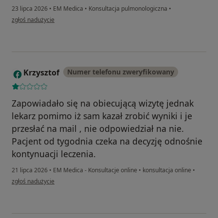
23 lipca 2026
•
EM Medica
•
Konsultacja pulmonologiczna
•
w opinii użytkownika Jolanta
zgłoś nadużycie
Krzysztof
Numer telefonu zweryfikowany
K
Zapowiadało się na obiecującą wizytę jednak
lekarz pomimo iż sam kazał zrobić wyniki i je
przesłać na mail , nie odpowiedział na nie.
Pacjent od tygodnia czeka na decyzję odnośnie
kontynuacji leczenia.
21 lipca 2026
•
EM Medica - Konsultacje online
•
konsultacja online
•
w opinii użytkownika Krzysztof
zgłoś nadużycie