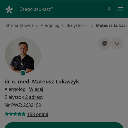
Me
Czego szukasz?
Strona Główna
Alergolog
Białystok
Mateusz Łukasz
Zmień miasto
dr n. med.
Mateusz Łukaszyk
O specjalizacjach
Alergolog
·
Więcej
Białystok
2 adresy
Nr PWZ: 2632159
158 opinii