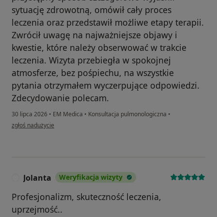
sytuację zdrowotną, omówił cały proces
leczenia oraz przedstawił możliwe etapy terapii.
Zwrócił uwagę na najważniejsze objawy i
kwestie, które należy obserwować w trakcie
leczenia. Wizyta przebiegła w spokojnej
atmosferze, bez pośpiechu, na wszystkie
pytania otrzymałem wyczerpujące odpowiedzi.
Zdecydowanie polecam.
30 lipca 2026
•
EM Medica
•
Konsultacja pulmonologiczna
•
w opinii użytkownika Sebatian
zgłoś nadużycie
Jolanta
Weryfikacja wizyty
J
Profesjonalizm, skuteczność leczenia,
uprzejmość..