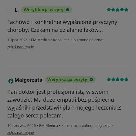
L.
Weryfikacja wizyty
L
Fachowo i konkretnie wyjaśnione przyczyny
choroby. Czekam na działanie leków...
1 lipca 2026
•
EM Medica
•
Konsultacja pulmonologiczna
•
w opinii użytkownika L.
zgłoś nadużycie
Małgorzata
Weryfikacja wizyty
M
Pan doktor jest profesjonalistą w swoim
zawodzie. Ma dużo empatii,bez pośpiechu
wyjaśnił i przedstawił plan mojego leczenia.Z
całego serca polecam.
10 czerwca 2026
•
EM Medica
•
Konsultacja pulmonologiczna
•
w opinii użytkownika Małgorzata
zgłoś nadużycie