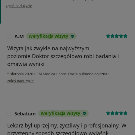
w opinii użytkownika IB
zgłoś nadużycie
A.M
Weryfikacja wizyty
A
Wizyta jak zwykle na najwyższym
poziomie.Doktor szczegółowo robi badania i
omawia wyniki
5 sierpnia 2026
•
EM Medica
•
Konsultacja pulmonologiczna
•
w opinii użytkownika A.M
zgłoś nadużycie
Sebatian
Weryfikacja wizyty
S
Lekarz był uprzejmy, życzliwy i profesjonalny. W
przystępny sposób szczegółowo wyjaśnił