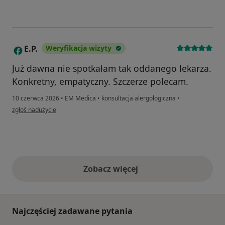
E.P.
Weryfikacja wizyty
E
Już dawna nie spotkałam tak oddanego lekarza.
Konkretny, empatyczny. Szczerze polecam.
10 czerwca 2026
•
EM Medica
•
konsultacja alergologiczna
•
w opinii użytkownika E.P.
zgłoś nadużycie
Zobacz więcej
opinie powyżej
Najczęściej zadawane pytania