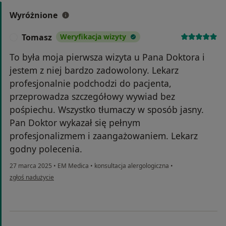
Wyróżnione
Tomasz
Weryfikacja wizyty
T
To była moja pierwsza wizyta u Pana Doktora i
jestem z niej bardzo zadowolony. Lekarz
profesjonalnie podchodzi do pacjenta,
przeprowadza szczegółowy wywiad bez
pośpiechu. Wszystko tłumaczy w sposób jasny.
Pan Doktor wykazał się pełnym
profesjonalizmem i zaangażowaniem. Lekarz
godny polecenia.
27 marca 2025
•
EM Medica
•
konsultacja alergologiczna
•
w opinii użytkownika Tomasz
zgłoś nadużycie