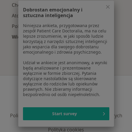
Choroby układu oddechowego w Białymstoku
Dobrostan emocjonalny i
sztuczna inteligencja
Atopowe zapalenie skóry w Białymstoku
Niniejsza ankieta, przygotowana przez
Pokrzywka w Białymstoku
zespół Patient Care Doctoralia, ma na celu
lepsze zrozumienie, w jaki sposób ludzie
Więcej (15)
korzystają z narzędzi sztucznej inteligencji
Więcej w kategorii: Najczęście leczone chorob
jako wsparcia dla swojego dobrostanu
emocjonalnego i zdrowia psychicznego.
Udział w ankiecie jest anonimowy, a wyniki
będą analizowane i prezentowane
wyłącznie w formie zbiorczej. Pytania
dotyczące nastolatków są skierowane
Serwis
wyłącznie do rodziców lub opiekunów
prawnych. Nie zbieramy informacji
Regulamin
bezpośrednio od osób niepełnoletnich.
Polityka prywatności pacjentów
Polityka prywatności profesjonalistów
Start survey
Polityka prywatności dla profesjonalistów, których
dane pozyskaliśmy samodzielnie
Polityka cookies