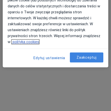
plików cookie (lub podobnych technologii) do zbierania
danych do celów statystycznych i dostarczania treści w
oparciu o Twoje zwyczaje przeglądania stron
internetowych. W każdej chwili możesz sprawdzić i
zaktualizować swoje preferencje w ustawieniach. W
lek. Roman Skiepko
ustawieniach znajdziesz również linki do polityk
·
Więcej
Alergolog, Pulmonolog
prywatności stron trzecich. Więcej informacji znajdziesz
21 opinii
w
polityka cookies
Szosa Zambrowska 102/5, Łomża
•
Mapa
REAL MEDICA
Zaakceptuj
Edytuj ustawienia
Konsultacja alergologiczna
280 zł
Specjalista nie oferuje umawiania online pod tym adresem.
Poproś o wizytę