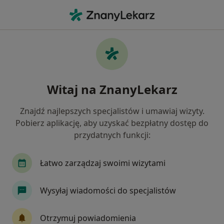
Me
Alergolog • Łomża, podlaskie
Filtry
Ubezpieczenie
Mapa
Polecani alergolodzy w Łomży
Witaj na ZnanyLekarz
Jak działają wyniki wyszukiwania
Znajdź najlepszych specjalistów i umawiaj wizyty.
Pobierz aplikację, aby uzyskać bezpłatny dostęp do
Wybierz swoje ubezpieczenie
przydatnych funkcji:
Łatwo zarządzaj swoimi wizytami
Wysyłaj wiadomości do specjalistów
Otrzymuj powiadomienia