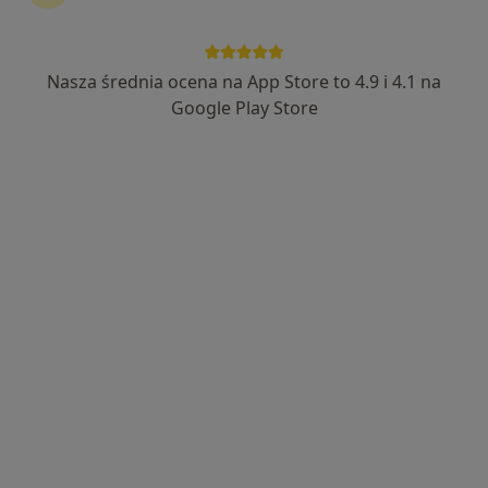
Bezpieczne płatności
dr n. med. Wojciech Budny
Nasza średnia ocena na App Store to 4.9 i 4.1 na
·
Więcej
Alergolog, Internista, Alergolog dziecięcy
Google Play Store
17 opinii
Adres
Online
Sybiraków 5/3, Łomża
•
Mapa
BELMEDICA
Konsultacja alergologiczna
250 zł
Specjalista nie oferuje umawiania online pod tym adresem.
Poproś o wizytę