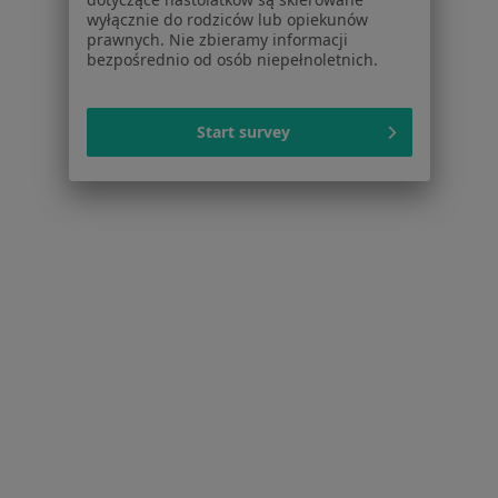
Partnerzy
wyłącznie do rodziców lub opiekunów
Centrum prasowe
prawnych. Nie zbieramy informacji
bezpośrednio od osób niepełnoletnich.
Kontakt
Dla pacjentów
Start survey
Lekarze
Placówki medyczne
Pytania i odpowiedzi
Usługi i zabiegi
Choroby
Pomoc
Aplikacje mobilne
Blog dla pacjentów
Dla profesjonalistów
Cennik
Dla lekarzy
Dla placówek medycznych