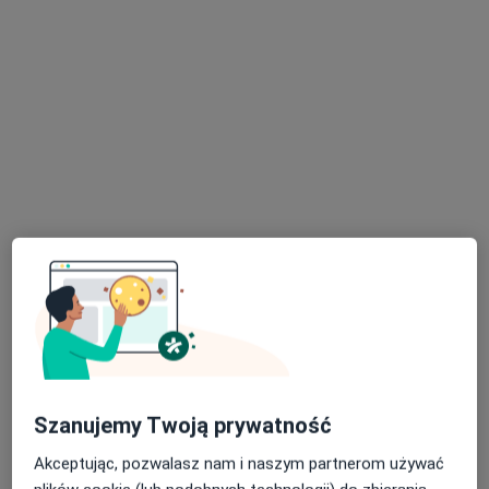
prof. dr hab. n. med. Wojciech Naumnik
·
Więcej
Alergolog, Pulmonolog, Internista
268 opinii
Kazańska 2, Łomża
•
Mapa
Centrum Medyczne UNIMED
Konsultacja alergologiczna
300 zł
Specjalista nie oferuje umawiania online pod tym adresem.
Poproś o wizytę
Szanujemy Twoją prywatność
Akceptując, pozwalasz nam i naszym partnerom używać