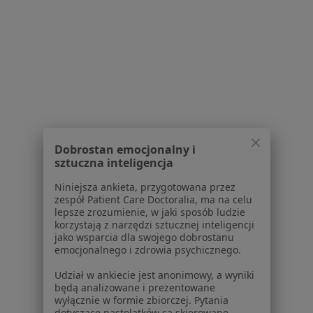
Strona Główna
Alergolog
Łomża
Zmień miasto
Serwis
Dobrostan emocjonalny i
Regulamin
sztuczna inteligencja
Polityka prywatności pacjentów
Polityka prywatności profesjonalistów
Niniejsza ankieta, przygotowana przez
zespół Patient Care Doctoralia, ma na celu
Polityka prywatności dla profesjonalistów, których
lepsze zrozumienie, w jaki sposób ludzie
dane pozyskaliśmy samodzielnie
korzystają z narzędzi sztucznej inteligencji
Polityka cookies
jako wsparcia dla swojego dobrostanu
emocjonalnego i zdrowia psychicznego.
Jak działają wyniki wyszukiwania
Dostępność
Udział w ankiecie jest anonimowy, a wyniki
O nas
będą analizowane i prezentowane
wyłącznie w formie zbiorczej. Pytania
Praca
Rekrutujemy!
dotyczące nastolatków są skierowane