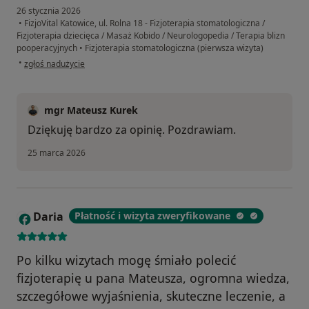
26 stycznia 2026
•
FizjoVital Katowice, ul. Rolna 18 - Fizjoterapia stomatologiczna /
Fizjoterapia dziecięca / Masaż Kobido / Neurologopedia / Terapia blizn
pooperacyjnych
•
Fizjoterapia stomatologiczna (pierwsza wizyta)
w opinii użytkownika Andrzej
•
zgłoś nadużycie
mgr Mateusz Kurek
Dziękuję bardzo za opinię. Pozdrawiam.
25 marca 2026
Daria
Płatność i wizyta zweryfikowane
D
Po kilku wizytach mogę śmiało polecić
fizjoterapię u pana Mateusza, ogromna wiedza,
szczegółowe wyjaśnienia, skuteczne leczenie, a