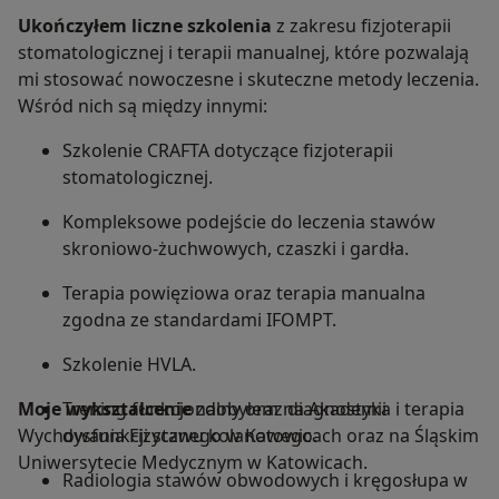
Ukończyłem liczne szkolenia
z zakresu fizjoterapii
stomatologicznej i terapii manualnej, które pozwalają
mi stosować nowoczesne i skuteczne metody leczenia.
Wśród nich są między innymi:
Szkolenie CRAFTA dotyczące fizjoterapii
stomatologicznej.
Kompleksowe podejście do leczenia stawów
skroniowo-żuchwowych, czaszki i gardła.
Terapia powięziowa oraz terapia manualna
zgodna ze standardami IFOMPT.
Szkolenie HVLA.
Moje wykształcenie
Trening funkcjonalny oraz diagnostyka i terapia
zdobyłem na Akademii
Wychowania Fizycznego w Katowicach oraz na Śląskim
dysfunkcji stawu kolanowego.
Uniwersytecie Medycznym w Katowicach.
Radiologia stawów obwodowych i kręgosłupa w