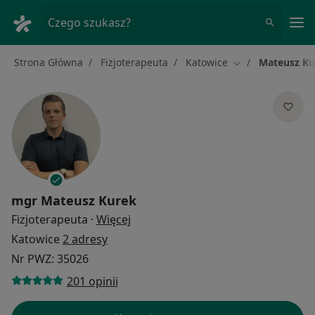
Me
Czego szukasz?
Strona Główna
Fizjoterapeuta
Katowice
Mateusz Ku
Zmień miasto
mgr
Mateusz Kurek
O specjalizacjach
Fizjoterapeuta
·
Więcej
Katowice
2 adresy
Nr PWZ: 35026
201 opinii