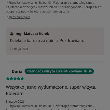
•
FizjoVital Katowice, ul. Rolna 18 - Fizjoterapia stomatologiczna /
Fizjoterapia dziecięca / Masaż Kobido / Neurologopedia / Terapia blizn
pooperacyjnych
•
fizjoterapia stomatologiczna
w opinii użytkownika Kinga
•
zgłoś nadużycie
mgr Mateusz Kurek
Dziękuję bardzo za opinię. Pozdrawiam.
17 maja 2026
Daria
Płatność i wizyta zweryfikowane
D
Wszystko jasno wytłumaczone, super wizyta.
Polecam!
3 lutego 2026
•
FizjoVital Katowice, ul. Rolna 18 - Fizjoterapia stomatologiczna /