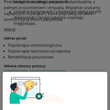
Podchodzę do każdego pacjenta indywidualnie, z
terapii manualnej i osteopatii.
pełnym zrozumieniem i empatią. Wspólnie szukamy
Udział w kongresach i szkoleniach dotyczących
najlepszych rozwiązań, które poprawią zdrowie i
diagnostyki i terapii odcinka szyjnego
komfort życia moich pacjentów.
kręgosłupa.
O mnie
więcej
Zakres porad
Fizjoterapia stomatologiczna
Fizjoterapia twarzowo-szczękowa
Rehabilitacja pourazowa
Główne obszary pomocy
Bóle głowy
Stany pourazowe
Stany pooperacyjne
Choroby stawu skroniowo-żuchwowego
a11y_sr_more_diseases
Ból twarzy
+75
Pacjenci których przyjmuję