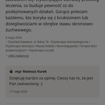
leczenia, co buduje pewność co do
podejmowanych działań. Gorąco polecam
każdemu, kto boryka się z bruksizmem lub
dolegliwościami w obrębie stawu skroniowo-
żuchwowego.
8 maja 2026
•
FizjoVital Katowice, ul. Rolna 18 - Fizjoterapia stomatologiczna /
Fizjoterapia dziecięca / Masaż Kobido / Neurologopedia / Terapia blizn
pooperacyjnych
•
Fizjoterapia szczęki
w opinii użytkownika Robert
•
zgłoś nadużycie
mgr Mateusz Kurek
Dziękuję bardzo za opinię. Cieszy nas to, że jest
Pan zadowolony. :)
17 maja 2026