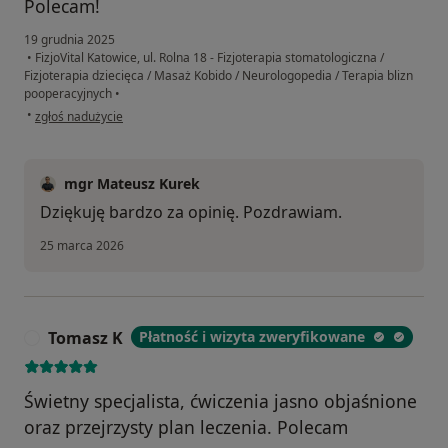
Polecam!
19 grudnia 2025
•
FizjoVital Katowice, ul. Rolna 18 - Fizjoterapia stomatologiczna /
Fizjoterapia dziecięca / Masaż Kobido / Neurologopedia / Terapia blizn
pooperacyjnych
•
w opinii użytkownika Marta
•
zgłoś nadużycie
mgr Mateusz Kurek
Dziękuję bardzo za opinię. Pozdrawiam.
25 marca 2026
Tomasz K
Płatność i wizyta zweryfikowane
T
Świetny specjalista, ćwiczenia jasno objaśnione
oraz przejrzysty plan leczenia. Polecam