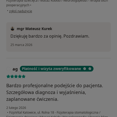
Fizjoterapia dziecięca / Masaż Kobido / Neurologopedia / Terapia blizn
pooperacyjnych
•
w opinii użytkownika Daria
•
zgłoś nadużycie
mgr Mateusz Kurek
Dziękuję bardzo za opinię. Pozdrawiam.
25 marca 2026
ag
Płatność i wizyta zweryfikowane
A
Bardzo profesjonalne podejście do pacjenta.
Szczegółowa diagnoza i wyjaśnienia,
zaplanowane ćwiczenia.
2 lutego 2026
•
FizjoVital Katowice, ul. Rolna 18 - Fizjoterapia stomatologiczna /