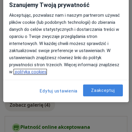
Dorośli (Tylko pod niektórymi adresami)
Szanujemy Twoją prywatność
Dzieci w wieku od 10 lat (Tylko pod niektórymi
Akceptując, pozwalasz nam i naszym partnerom używać
adresami)
plików cookie (lub podobnych technologii) do zbierania
danych do celów statystycznych i dostarczania treści w
Rodzaje konsultacji
oparciu o Twoje zwyczaje przeglądania stron
Stacjonarne
Zobacz lokalizacje (2)
internetowych. W każdej chwili możesz sprawdzić i
Zdjęcia i filmy
zaktualizować swoje preferencje w ustawieniach. W
ustawieniach znajdziesz również linki do polityk
prywatności stron trzecich. Więcej informacji znajdziesz
w
polityka cookies
Zaakceptuj
Edytuj ustawienia
Zobacz galerię (4)
Płatność online akceptowana