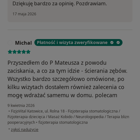
Dziękuję bardzo za opinię. Pozdrawiam.
17 maja 2026
Michal
Płatność i wizyta zweryfikowane
M
Przyszedłem do P Mateusza z powodu
zaciskania, a co za tym idzie - ścierania zębów.
Wszystko bardzo szczegółowo omówione, po
kilku wizytach dostałem również zalecenia co
mogę wdrażać samemu w domu. polecam
9 kwietnia 2026
•
FizjoVital Katowice, ul. Rolna 18 - Fizjoterapia stomatologiczna /
Fizjoterapia dziecięca / Masaż Kobido / Neurologopedia / Terapia blizn
pooperacyjnych
•
fizjoterapia stomatologiczna
w opinii użytkownika Michal
•
zgłoś nadużycie