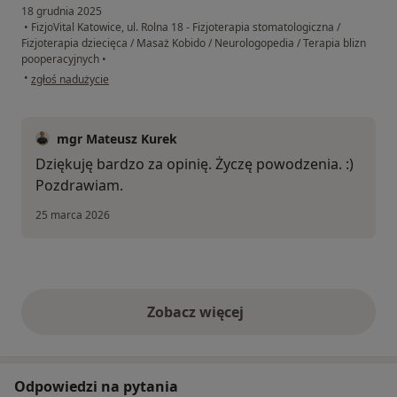
18 grudnia 2025
•
FizjoVital Katowice, ul. Rolna 18 - Fizjoterapia stomatologiczna /
Fizjoterapia dziecięca / Masaż Kobido / Neurologopedia / Terapia blizn
pooperacyjnych
•
w opinii użytkownika Tomasz K
•
zgłoś nadużycie
mgr Mateusz Kurek
Dziękuję bardzo za opinię. Życzę powodzenia. :)
Pozdrawiam.
25 marca 2026
Zobacz więcej
opinie powyżej
Odpowiedzi na pytania