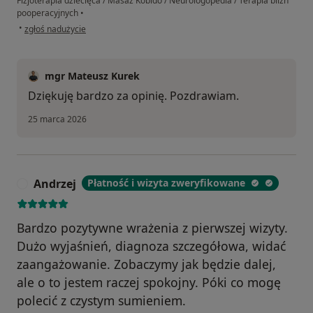
Fizjoterapia dziecięca / Masaż Kobido / Neurologopedia / Terapia blizn
pooperacyjnych
•
w opinii użytkownika ag
•
zgłoś nadużycie
mgr Mateusz Kurek
Dziękuję bardzo za opinię. Pozdrawiam.
25 marca 2026
Andrzej
Płatność i wizyta zweryfikowane
A
Bardzo pozytywne wrażenia z pierwszej wizyty.
Dużo wyjaśnień, diagnoza szczegółowa, widać
zaangażowanie. Zobaczymy jak będzie dalej,
ale o to jestem raczej spokojny. Póki co mogę
polecić z czystym sumieniem.