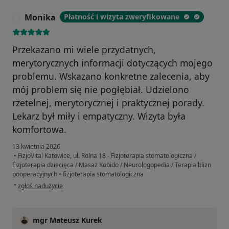
Monika
Płatność i wizyta zweryfikowane
M
Przekazano mi wiele przydatnych,
merytorycznych informacji dotyczących mojego
problemu. Wskazano konkretne zalecenia, aby
mój problem się nie pogłębiał. Udzielono
rzetelnej, merytorycznej i praktycznej porady.
Lekarz był miły i empatyczny. Wizyta była
komfortowa.
13 kwietnia 2026
•
FizjoVital Katowice, ul. Rolna 18 - Fizjoterapia stomatologiczna /
Fizjoterapia dziecięca / Masaż Kobido / Neurologopedia / Terapia blizn
pooperacyjnych
•
fizjoterapia stomatologiczna
w opinii użytkownika Monika
•
zgłoś nadużycie
mgr Mateusz Kurek