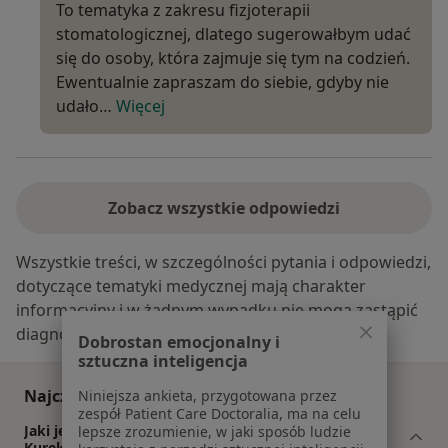
To tematyka z zakresu fizjoterapii
stomatologicznej, dlatego sugerowałbym udać
się do osoby, która zajmuje się tym na codzień.
Ewentualnie zapraszam do siebie, gdyby nie
udało…
Więcej
Zobacz wszystkie odpowiedzi
Wszystkie treści, w szczególności pytania i odpowiedzi,
dotyczące tematyki medycznej mają charakter
informacyjny i w żadnym wypadku nie mogą zastąpić
diagnozy medycznej.
Dobrostan emocjonalny i
sztuczna inteligencja
Najczęściej zadawane pytania
Niniejsza ankieta, przygotowana przez
zespół Patient Care Doctoralia, ma na celu
Jaki jest zakres porad oferowanych przez Mateusz
lepsze zrozumienie, w jaki sposób ludzie
Kurek?