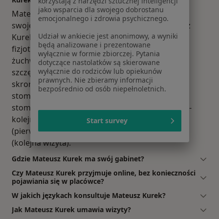
korzystają z narzędzi sztucznej inteligencji
jako wsparcia dla swojego dobrostanu
Mateusz Kurek to fizjoterapeuta. Na podstawie
emocjonalnego i zdrowia psychicznego.
swojego doświadczenia i wykształcenia Mateusz
Udział w ankiecie jest anonimowy, a wyniki
Kurek oferuje usługi takie jak: pogotowie
będą analizowane i prezentowane
fizjoterapeutyczne, terapia stawów skroniowo-
wyłącznie w formie zbiorczej. Pytania
żuchwowych, Fizjoterapia szczęki, fizjoterapia
dotyczące nastolatków są skierowane
wyłącznie do rodziców lub opiekunów
szczękowo- twarzowa, Rehabilitacja stawów
prawnych. Nie zbieramy informacji
skroniowo-żuchwowych, rehabilitacja
bezpośrednio od osób niepełnoletnich.
stomatologiczna - pierwsza wizyta, rehabilitacja
stomatologiczna, rehabilitacja stomatologiczna -
kolejna wizyta, Fizjoterapia stomatologiczna
Start survey
(pierwsza wizyta), Fizjoterapia stomatologiczna
(kolejna wizyta).
Gdzie Mateusz Kurek ma swój gabinet?
Czy Mateusz Kurek przyjmuje online, bez konieczności
pojawiania się w placówce?
W jakich językach konsultuje Mateusz Kurek?
Jak Mateusz Kurek umawia wizyty?