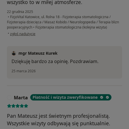
wszystko to w miłej atmosferze.
22 grudnia 2025
•
FizjoVital Katowice, ul. Rolna 18 - Fizjoterapia stomatologiczna /
Fizjoterapia dziecięca / Masaż Kobido / Neurologopedia / Terapia blizn
pooperacyjnych
•
Fizjoterapia stomatologiczna (kolejna wizyta)
w opinii użytkownika Daria
•
zgłoś nadużycie
mgr Mateusz Kurek
Dziękuję bardzo za opinię. Pozdrawiam.
25 marca 2026
Marta
Płatność i wizyta zweryfikowane
M
Pan Mateusz jest świetnym profesjonalistą.
Wszystkie wizyty odbywają się punktualnie.