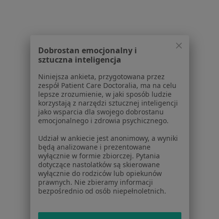
Porażenie nerwu twarzowego w Gliwicach
Porażenie nerwu twarzowego w Tychach
Porażenie nerwu twarzowego w Zabrzu
Dobrostan emocjonalny i
sztuczna inteligencja
Porażenie nerwu twarzowego w Rudzie Śląskiej
Niniejsza ankieta, przygotowana przez
Porażenie nerwu twarzowego w Chorzowie
zespół Patient Care Doctoralia, ma na celu
lepsze zrozumienie, w jaki sposób ludzie
Więcej (14)
korzystają z narzędzi sztucznej inteligencji
jako wsparcia dla swojego dobrostanu
Więcej w kategorii: W pobliżu Katowic
emocjonalnego i zdrowia psychicznego.
Schorzenia w Katowicach
Udział w ankiecie jest anonimowy, a wyniki
Choroby ginekologiczne w Katowicach
będą analizowane i prezentowane
wyłącznie w formie zbiorczej. Pytania
Zaburzenia miesiączkowania w Katowicach
dotyczące nastolatków są skierowane
wyłącznie do rodziców lub opiekunów
Mięśniaki macicy w Katowicach
prawnych. Nie zbieramy informacji
bezpośrednio od osób niepełnoletnich.
Bolesne miesiączkowanie w Katowicach
Zespół policystycznych jajników (PCOS / PMOS) w