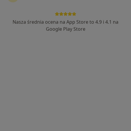
Nasza średnia ocena na App Store to 4.9 i 4.1 na
Google Play Store
Bezpieczne płatności
mgr Paweł Siedlok
·
Więcej
Fizjoterapeuta
64 opinie
Popularny specjalista: pacjenci chętnie płacą
online
Adres
Online
Kawek 2a/4, Katowice
•
Mapa
Paweł Siedlok Fizjoterapia
Konsultacja fizjoterapeutyczna (kolejna wizyta)
180 zł
Specjalista nie oferuje umawiania online pod tym adresem.