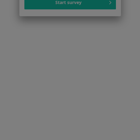
Start survey
Katowicach
Więcej (15)
Więcej w kategorii: Schorzenia w Katowicach
Strona Główna
Choroby
Porażenie Nerwu Twarzowego
Katowice
Zmień miasto
Zmień miasto
Serwis
Regulamin
Polityka prywatności pacjentów
Polityka prywatności profesjonalistów
Polityka prywatności dla profesjonalistów, których
dane pozyskaliśmy samodzielnie