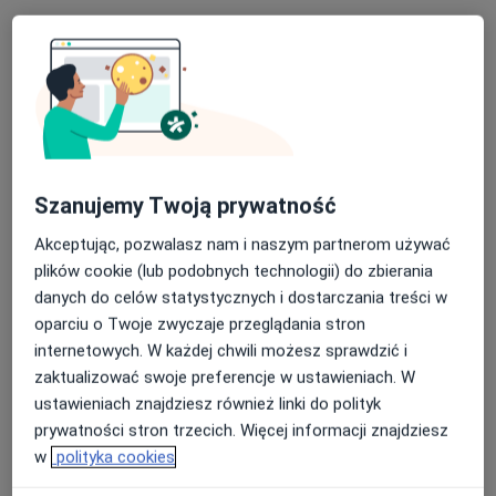
Specjalista nie oferuje umawiania online pod tym adresem.
Poproś o wizytę
Szanujemy Twoją prywatność
Akceptując, pozwalasz nam i naszym partnerom używać
plików cookie (lub podobnych technologii) do zbierania
danych do celów statystycznych i dostarczania treści w
mgr Klaudia Zgraja
oparciu o Twoje zwyczaje przeglądania stron
·
Więcej
Fizjoterapeuta
internetowych. W każdej chwili możesz sprawdzić i
15 opinii
zaktualizować swoje preferencje w ustawieniach. W
ustawieniach znajdziesz również linki do polityk
Adres 1
Adres 2
prywatności stron trzecich. Więcej informacji znajdziesz
w
polityka cookies
Generała Władysława Sikorskiego 1, Świętochłowice
•
Mapa