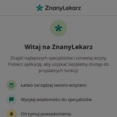
Me
Porażenie Nerwu Twarzowego • Katowice, śląskie
Filtry
• 1
Ubezpieczenie
Map
Porażenie nerwu twarzowego specjaliści w
Witaj na ZnanyLekarz
Katowicach
Jak działają wyniki wyszukiwania
Znajdź najlepszych specjalistów i umawiaj wizyty.
Pobierz aplikację, aby uzyskać bezpłatny dostęp do
przydatnych funkcji:
Jakiego specjalisty szukasz?
Neurolog
Fizjoterapeuta
Internista
Łatwo zarządzaj swoimi wizytami
Wysyłaj wiadomości do specjalistów
Otrzymuj powiadomienia