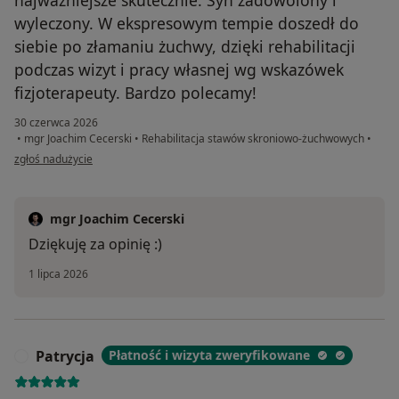
najważniejsze skutecznie. Syn zadowolony i
wyleczony. W ekspresowym tempie doszedł do
siebie po złamaniu żuchwy, dzięki rehabilitacji
podczas wizyt i pracy własnej wg wskazówek
fizjoterapeuty. Bardzo polecamy!
30 czerwca 2026
•
mgr Joachim Cecerski
•
Rehabilitacja stawów skroniowo-żuchwowych
•
w opinii użytkownika Kasia S.
zgłoś nadużycie
mgr Joachim Cecerski
Dziękuję za opinię :)
1 lipca 2026
Patrycja
Płatność i wizyta zweryfikowane
P