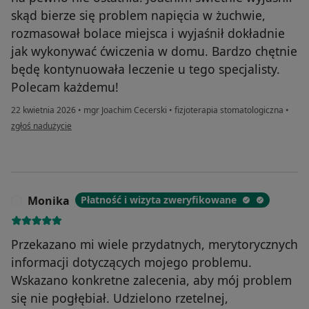
skąd bierze się problem napięcia w żuchwie,
rozmasował bolace miejsca i wyjaśnił dokładnie
jak wykonywać ćwiczenia w domu. Bardzo chętnie
będę kontynuowała leczenie u tego specjalisty.
Polecam każdemu!
22 kwietnia 2026
•
mgr Joachim Cecerski
•
fizjoterapia stomatologiczna
•
w opinii użytkownika Julia
zgłoś nadużycie
Monika
Płatność i wizyta zweryfikowane
M
Przekazano mi wiele przydatnych, merytorycznych
informacji dotyczących mojego problemu.
Wskazano konkretne zalecenia, aby mój problem
się nie pogłębiał. Udzielono rzetelnej,