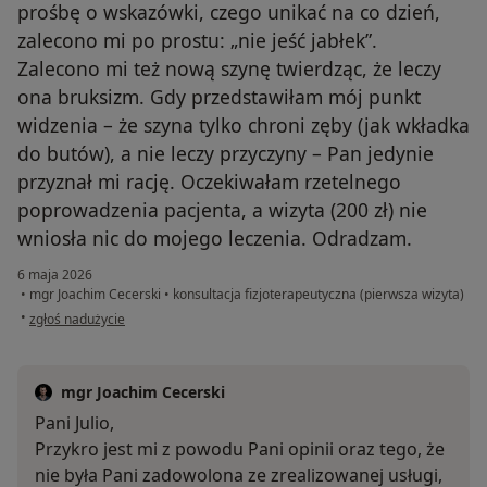
prośbę o wskazówki, czego unikać na co dzień,
zalecono mi po prostu: „nie jeść jabłek”.
Zalecono mi też nową szynę twierdząc, że leczy
ona bruksizm. Gdy przedstawiłam mój punkt
widzenia – że szyna tylko chroni zęby (jak wkładka
do butów), a nie leczy przyczyny – Pan jedynie
przyznał mi rację. Oczekiwałam rzetelnego
poprowadzenia pacjenta, a wizyta (200 zł) nie
wniosła nic do mojego leczenia. Odradzam.
6 maja 2026
•
mgr Joachim Cecerski
•
konsultacja fizjoterapeutyczna (pierwsza wizyta)
w opinii użytkownika Julia
•
zgłoś nadużycie
mgr Joachim Cecerski
Pani Julio,
Przykro jest mi z powodu Pani opinii oraz tego, że
nie była Pani zadowolona ze zrealizowanej usługi,