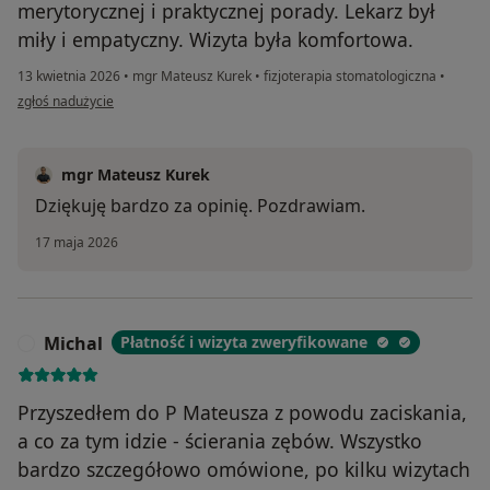
merytorycznej i praktycznej porady. Lekarz był
miły i empatyczny. Wizyta była komfortowa.
13 kwietnia 2026
•
mgr Mateusz Kurek
•
fizjoterapia stomatologiczna
•
w opinii użytkownika Monika
zgłoś nadużycie
mgr Mateusz Kurek
Dziękuję bardzo za opinię. Pozdrawiam.
17 maja 2026
Michal
Płatność i wizyta zweryfikowane
M
Przyszedłem do P Mateusza z powodu zaciskania,
a co za tym idzie - ścierania zębów. Wszystko
bardzo szczegółowo omówione, po kilku wizytach