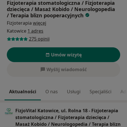
Fizjoterapia stomatologiczna / Fizjoterapia
dziecięca / Masaż Kobido / Neurologopedia
/ Terapia blizn pooperacyjnych
Fizjoterapia
więcej
Katowice
1 adres
275 opinii
Umów wizytę
Wyślij wiadomość
Aktualności
O nas
Usługi
Specjaliści
Ad
FizjoVital Katowice, ul. Rolna 18 - Fizjoterapia
stomatologiczna / Fizjoterapia dziecięca /
Masaż Kobido / Neurologopedia / Terapia blizn