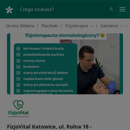
Me
Czego szukasz?
Strona Główna
Placówki
Fizjoterapia
Katowice
Zmień miasto
Zmie
FizjoVital Katowice, ul. Rolna 18 -