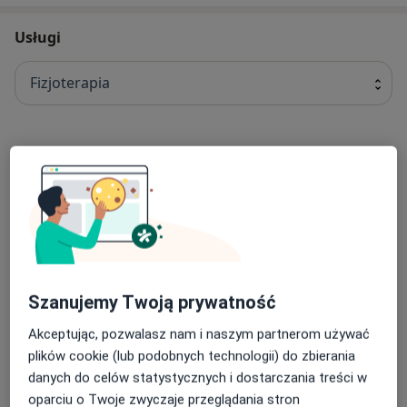
Usługi
Fizjoterapia
Terapia wad postawy
terapia wad postawy
Od 150 zł
Szczegóły
Rehabilitacja dzieci
rehabilitacja dzieci
Od 150 zł
Szczegóły
Szanujemy Twoją prywatność
Fizjoterapia w pediatrii
Akceptując, pozwalasz nam i naszym partnerom używać
fizjoterapia w pediatrii
Od 150 zł
Szczegóły
plików cookie (lub podobnych technologii) do zbierania
danych do celów statystycznych i dostarczania treści w
Fizjoterapia dzieci
oparciu o Twoje zwyczaje przeglądania stron