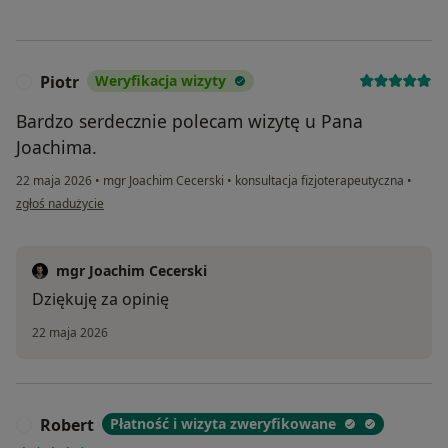
Piotr
Weryfikacja wizyty
P
Bardzo serdecznie polecam wizytę u Pana
Joachima.
22 maja 2026
•
mgr Joachim Cecerski
•
konsultacja fizjoterapeutyczna
•
w opinii użytkownika Piotr
zgłoś nadużycie
mgr Joachim Cecerski
Dziękuję za opinię
22 maja 2026
Robert
Płatność i wizyta zweryfikowane
R