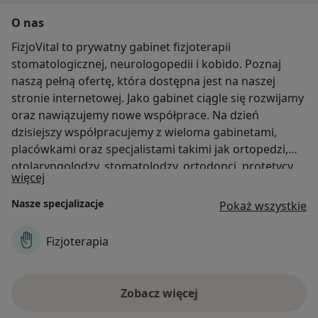
O nas
FizjoVital to prywatny gabinet fizjoterapii
stomatologicznej, neurologopedii i kobido. Poznaj
naszą pełną ofertę, która dostępna jest na naszej
stronie internetowej. Jako gabinet ciągle się rozwijamy
oraz nawiązujemy nowe współprace. Na dzień
dzisiejszy współpracujemy z wieloma gabinetami,
placówkami oraz specjalistami takimi jak ortopedzi,
otolaryngolodzy, stomatolodzy, ortodonci, protetycy,
O nas
więcej
periodontolodzy, chirurdzy szczękowi, lekarze
medycyny estetycznej.
Nasze specjalizacje
Pokaż wszystkie
Fizjoterapia
Zobacz więcej