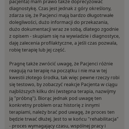
pacjenta) mam prawo także doprecyzować
diagnostykę. Czas jest jednak z góry określony,
zdarza się, że Pacjenci mają bardzo długotrwałe
dolegliwości, dużo informacji do przekazania,
dużo dokumentacji wraz ze sobą, dlatego zgodnie
z opisem - skupiam się na wywiadzie i diagnostyce,
daję zalecenia profilaktyczne, a jeśli czas pozwala,
robię terapię lub jej część.
Pragnę także zwrócić uwagę, że Pacjenci różnie
reagują na terapię na początku i nie ma w tej
kwestii złotego środka, tak więc pewne rzeczy robi
się testowo, by zobaczyć reakcje Pacjenta w ciągu
najbliższych kilku dni (wstępna terapia, nazwijmy
ją "próbną"). Biorąc jednak pod uwagę ten
konkretny problem oraz historię z innymi
terapiami, należy brać pod uwagę, że proces ten
będzie trwać dłużej. Jest to w końcu "rehabilitacja"
- proces wymagający czasu, wspólnej pracy i