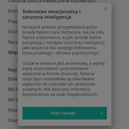
Dietetyk centra medyczne w Katowicach
Interna centra medyczne w Katowicach
Dobrostan emocjonalny i
sztuczna inteligencja
Psychologia centra medyczne w Katowicach
Niniejsza ankieta, przygotowana przez
Stomatologia centra medyczne w Katowicach
zespół Patient Care Doctoralia, ma na celu
lepsze zrozumienie, w jaki sposób ludzie
Neurologia centra medyczne w Katowicach
korzystają z narzędzi sztucznej inteligencji
jako wsparcia dla swojego dobrostanu
Więcej (12)
emocjonalnego i zdrowia psychicznego.
Więcej w kategorii: Najpopularniesze centra m
Udział w ankiecie jest anonimowy, a wyniki
będą analizowane i prezentowane
Najczęście leczone choroby
wyłącznie w formie zbiorczej. Pytania
Bóle kręgosłupa w Katowicach
dotyczące nastolatków są skierowane
wyłącznie do rodziców lub opiekunów
Ból biodra w Katowicach
prawnych. Nie zbieramy informacji
bezpośrednio od osób niepełnoletnich.
Ból kolana w Katowicach
Rwa kulszowa w Katowicach
Start survey
Stany pooperacyjne w Katowicach