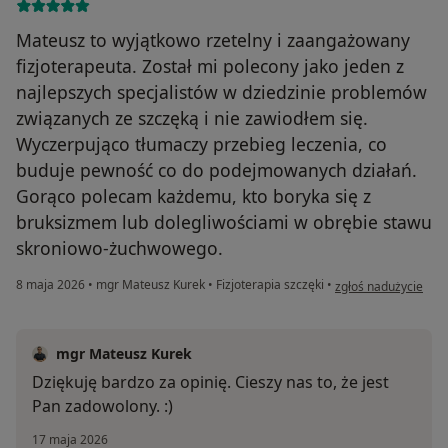
Mateusz to wyjątkowo rzetelny i zaangażowany
fizjoterapeuta. Został mi polecony jako jeden z
najlepszych specjalistów w dziedzinie problemów
związanych ze szczęką i nie zawiodłem się.
Wyczerpująco tłumaczy przebieg leczenia, co
buduje pewność co do podejmowanych działań.
Gorąco polecam każdemu, kto boryka się z
bruksizmem lub dolegliwościami w obrębie stawu
skroniowo-żuchwowego.
w opinii użytkownika
8 maja 2026
•
mgr Mateusz Kurek
•
Fizjoterapia szczęki
•
zgłoś nadużycie
mgr Mateusz Kurek
Dziękuję bardzo za opinię. Cieszy nas to, że jest
Pan zadowolony. :)
17 maja 2026