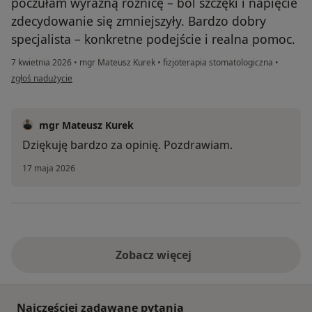
poczułam wyraźną różnicę – ból szczęki i napięcie
zdecydowanie się zmniejszyły. Bardzo dobry
specjalista – konkretne podejście i realna pomoc.
7 kwietnia 2026
•
mgr Mateusz Kurek
•
fizjoterapia stomatologiczna
•
w opinii użytkownika Kinga
zgłoś nadużycie
mgr Mateusz Kurek
Dziękuję bardzo za opinię. Pozdrawiam.
17 maja 2026
Zobacz więcej
Najczęściej zadawane pytania