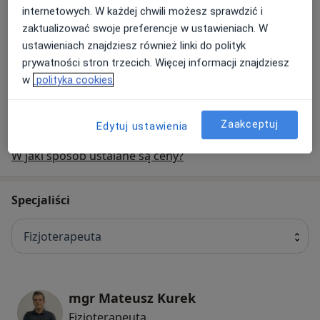
fizjoterapia dzieci
170 zł - 200 zł
Szczegóły
internetowych. W każdej chwili możesz sprawdzić i
zaktualizować swoje preferencje w ustawieniach. W
ustawieniach znajdziesz również linki do polityk
Fizjoterapia dzieci (pierwsza wizyta)
prywatności stron trzecich. Więcej informacji znajdziesz
Fizjoterapia dzieci (pierwsza wizyta)
170 zł
Szczegóły
w
polityka cookies
+ 51 usług
Zaakceptuj
Edytuj ustawienia
W jaki sposób ustalane są ceny?
Specjaliści
Fizjoterapeuta
mgr Mateusz Kurek
Fizjoterapeuta