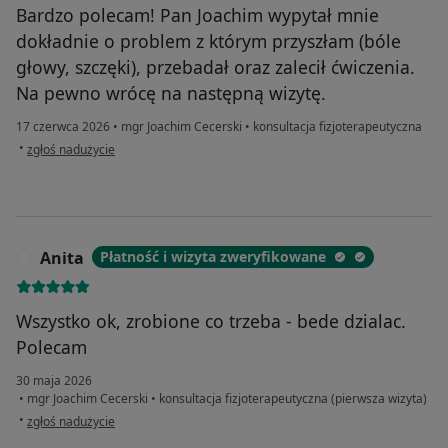
Bardzo polecam! Pan Joachim wypytał mnie
dokładnie o problem z którym przyszłam (bóle
głowy, szczęki), przebadał oraz zalecił ćwiczenia.
Na pewno wrócę na następną wizytę.
17 czerwca 2026
•
mgr Joachim Cecerski
•
konsultacja fizjoterapeutyczna
w opinii użytkownika Patrycja
•
zgłoś nadużycie
Anita
Płatność i wizyta zweryfikowane
A
Wszystko ok, zrobione co trzeba - bede dzialac.
Polecam
30 maja 2026
•
mgr Joachim Cecerski
•
konsultacja fizjoterapeutyczna (pierwsza wizyta)
w opinii użytkownika Anita
•
zgłoś nadużycie