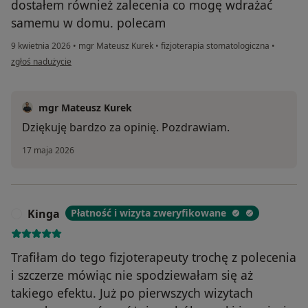
dostałem również zalecenia co mogę wdrażać
samemu w domu. polecam
9 kwietnia 2026
•
mgr Mateusz Kurek
•
fizjoterapia stomatologiczna
•
w opinii użytkownika Michal
zgłoś nadużycie
mgr Mateusz Kurek
Dziękuję bardzo za opinię. Pozdrawiam.
17 maja 2026
Kinga
Płatność i wizyta zweryfikowane
K
Trafiłam do tego fizjoterapeuty trochę z polecenia
i szczerze mówiąc nie spodziewałam się aż
takiego efektu. Już po pierwszych wizytach