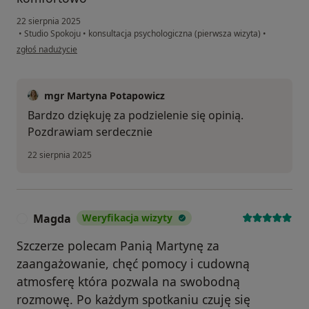
22 sierpnia 2025
•
Studio Spokoju
•
konsultacja psychologiczna (pierwsza wizyta)
•
w opinii użytkownika Mateusz
zgłoś nadużycie
mgr Martyna Potapowicz
Bardzo dziękuję za podzielenie się opinią.
Pozdrawiam serdecznie
22 sierpnia 2025
Magda
Weryfikacja wizyty
M
Szczerze polecam Panią Martynę za
zaangażowanie, chęć pomocy i cudowną
atmosferę która pozwala na swobodną
rozmowę. Po każdym spotkaniu czuję się