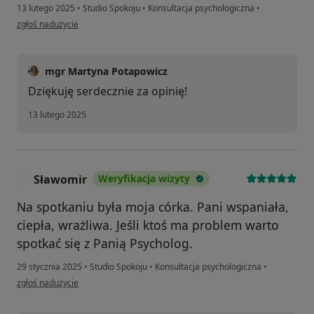
13 lutego 2025
•
Studio Spokoju
•
Konsultacja psychologiczna
•
w opinii użytkownika Miśka
zgłoś nadużycie
mgr Martyna Potapowicz
Dziękuję serdecznie za opinię!
13 lutego 2025
Sławomir
Weryfikacja wizyty
S
Na spotkaniu była moja córka. Pani wspaniała,
ciepła, wrażliwa. Jeśli ktoś ma problem warto
spotkać się z Panią Psycholog.
29 stycznia 2025
•
Studio Spokoju
•
Konsultacja psychologiczna
•
w opinii użytkownika Sławomir
zgłoś nadużycie