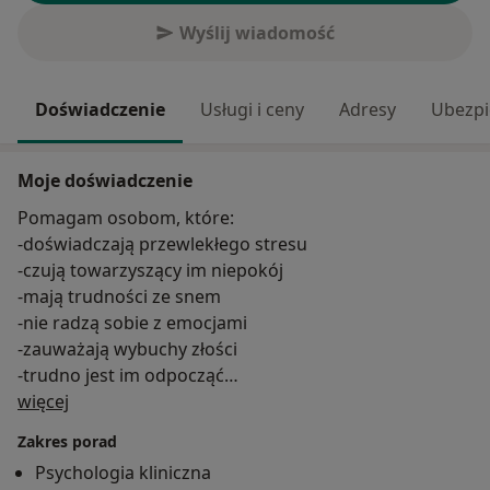
Wyślij wiadomość
Doświadczenie
Usługi i ceny
Adresy
Ubezpi
Moje doświadczenie
Pomagam osobom, które:
-doświadczają przewlekłego stresu
-czują towarzyszący im niepokój
-mają trudności ze snem
-nie radzą sobie z emocjami
-zauważają wybuchy złości
-trudno jest im odpocząć
O mnie
-mają obniżony nastrój
więcej
Zakres porad
Pracuję z osobami, które doświadczają:
Psychologia kliniczna
-kryzysów sytuacyjnych,