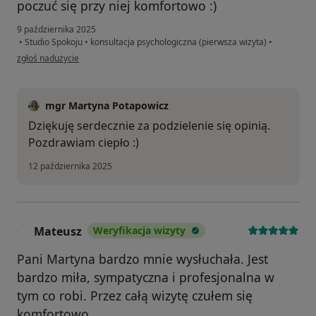
poczuć się przy niej komfortowo :)
9 października 2025
•
Studio Spokoju
•
konsultacja psychologiczna (pierwsza wizyta)
•
w opinii użytkownika Marta
zgłoś nadużycie
mgr Martyna Potapowicz
Dziękuję serdecznie za podzielenie się opinią.
Pozdrawiam ciepło :)
12 października 2025
Mateusz
Weryfikacja wizyty
M
Pani Martyna bardzo mnie wysłuchała. Jest
bardzo miła, sympatyczna i profesjonalna w
tym co robi. Przez całą wizytę czułem się
komfortowo