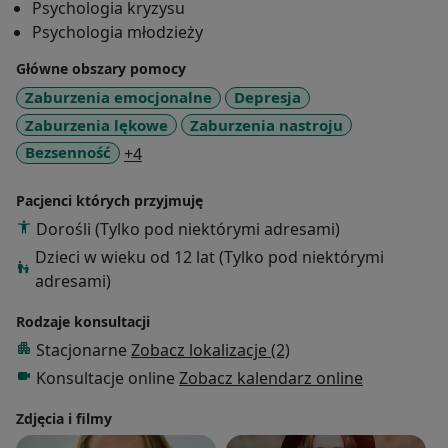
Psychologia kryzysu
-kryzysów rodzinnych,
Psychologia młodzieży
-przemocy,
-trudności wychowawczych,
Główne obszary pomocy
-konfliktów partnerskich/małżeńskich,
Zaburzenia emocjonalne
Depresja
-zdrady, rozstania,
Zaburzenia lękowe
Zaburzenia nastroju
-żałoby,
a11y_sr_more_diseases
Bezsenność
+4
-kryzysów emocjonalnych,
-prób samobójczych,
Pacjenci których przyjmuję
Dorośli (Tylko pod niektórymi adresami)
Towarzyszę ludziom w poszukiwaniu rozwiązań
wyjścia z obecnej sytuacji.
Dzieci w wieku od 12 lat (Tylko pod niektórymi
Szkolę się w zakresie Terapii Skoncentrowanej na
adresami)
Rozwiązaniach.
Rodzaje konsultacji
Stacjonarne
Zobacz lokalizacje (2)
Pracowałam w Powiatowym Centrum Pomocy
Rodzinie w Wydziale Interwencji Kryzysowej wspierając
Konsultacje online
Zobacz kalendarz online
dorosłych w doświadczanych kryzysach.
Zdjęcia i filmy
Posiadam doświadczenie pracy w Specjalistycznym