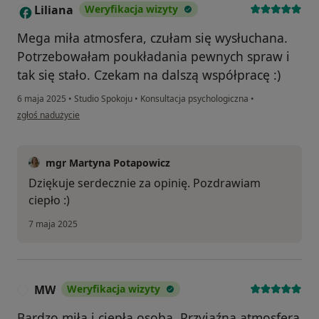
Liliana
Weryfikacja wizyty
L
Mega miła atmosfera, czułam się wysłuchana.
Potrzebowałam poukładania pewnych spraw i
tak się stało. Czekam na dalszą współpracę :)
6 maja 2025
•
Studio Spokoju
•
Konsultacja psychologiczna
•
w opinii użytkownika Liliana
zgłoś nadużycie
mgr Martyna Potapowicz
Dziękuje serdecznie za opinię. Pozdrawiam
ciepło :)
7 maja 2025
MW
Weryfikacja wizyty
M
Bardzo miła i ciepła osoba. Przyjaźna atmosfera