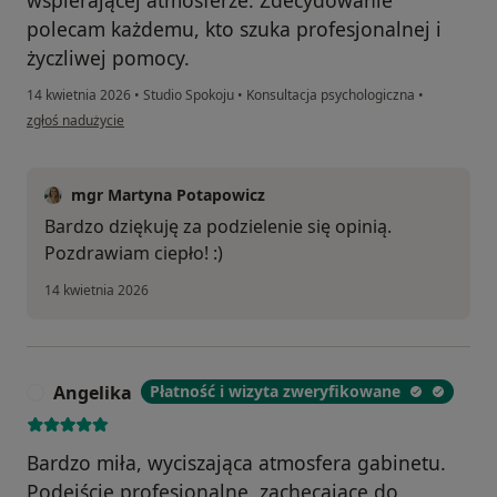
wspierającej atmosferze. Zdecydowanie
polecam każdemu, kto szuka profesjonalnej i
życzliwej pomocy.
14 kwietnia 2026
•
Studio Spokoju
•
Konsultacja psychologiczna
•
w opinii użytkownika HF
zgłoś nadużycie
mgr Martyna Potapowicz
Bardzo dziękuję za podzielenie się opinią.
Pozdrawiam ciepło! :)
14 kwietnia 2026
Angelika
Płatność i wizyta zweryfikowane
A
Bardzo miła, wyciszająca atmosfera gabinetu.
Podejście profesjonalne, zachęcające do