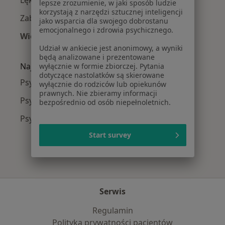
lepsze zrozumienie, w jaki sposób ludzie
korzystają z narzędzi sztucznej inteligencji
Zaburzenia emocjonalne w Tczewie
jako wsparcia dla swojego dobrostanu
emocjonalnego i zdrowia psychicznego.
Więcej (15)
Więcej w kategorii: Najczęście leczone chorob
Udział w ankiecie jest anonimowy, a wyniki
będą analizowane i prezentowane
Najpopularniejsze ubezpieczenia
wyłącznie w formie zbiorczej. Pytania
dotyczące nastolatków są skierowane
Psycholodzy z JP MEDICA w Tczewie
wyłącznie do rodziców lub opiekunów
prawnych. Nie zbieramy informacji
Psycholodzy z Enel-med w Tczewie
bezpośrednio od osób niepełnoletnich.
Psycholodzy z POLMED w Tczewie
Start survey
Serwis
Regulamin
Polityka prywatności pacjentów