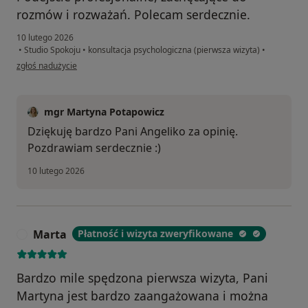
rozmów i rozważań. Polecam serdecznie.
10 lutego 2026
•
Studio Spokoju
•
konsultacja psychologiczna (pierwsza wizyta)
•
w opinii użytkownika Angelika
zgłoś nadużycie
mgr Martyna Potapowicz
Dziękuję bardzo Pani Angeliko za opinię.
Pozdrawiam serdecznie :)
10 lutego 2026
Marta
Płatność i wizyta zweryfikowane
M
Bardzo mile spędzona pierwsza wizyta, Pani
Martyna jest bardzo zaangażowana i można