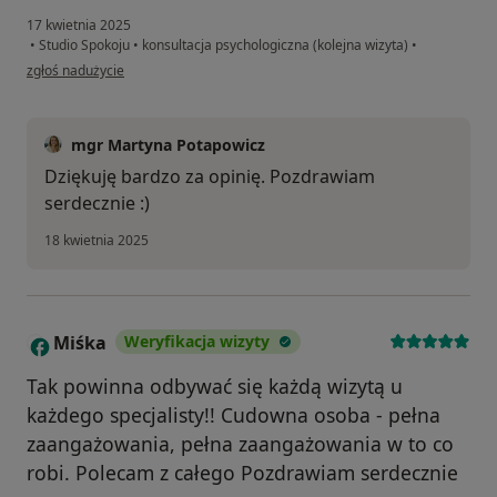
17 kwietnia 2025
•
Studio Spokoju
•
konsultacja psychologiczna (kolejna wizyta)
•
w opinii użytkownika Żaneta
zgłoś nadużycie
mgr Martyna Potapowicz
Dziękuję bardzo za opinię. Pozdrawiam
serdecznie :)
18 kwietnia 2025
Miśka
Weryfikacja wizyty
M
Tak powinna odbywać się każdą wizytą u
każdego specjalisty!! Cudowna osoba - pełna
zaangażowania, pełna zaangażowania w to co
robi. Polecam z całego Pozdrawiam serdecznie