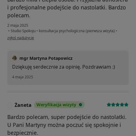
i profesjonalne podejście do nastolatki. Bardzo
polecam.
2 maja 2025
•
Studio Spokoju
•
konsultacja psychologiczna (pierwsza wizyta)
•
w opinii użytkownika MW
zgłoś nadużycie
mgr Martyna Potapowicz
Dziękuję serdecznie za opinię. Pozdrawiam :)
4 maja 2025
Żaneta
Weryfikacja wizyty
Ż
Bardzo polecam, super podejście do nastolatki.
U Pani Martyny można poczuć się spokojnie i
bezpiecznie.