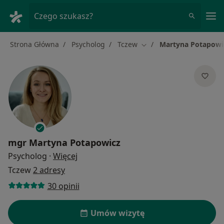
Me
Czego szukasz?
Strona Główna
Psycholog
Tczew
Martyna Potapowi
Zmień miasto
mgr
Martyna Potapowicz
O specjalizacjach
Psycholog
·
Więcej
Tczew
2 adresy
30 opinii
Umów wizytę