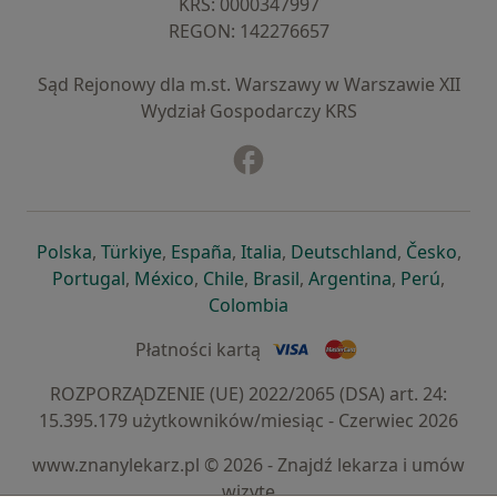
KRS: ⁠0000347997
REGON: ⁠142276657
Sąd Rejonowy dla m.st. Warszawy w Warszawie XII
Wydział Gospodarczy KRS
Facebook
otwiera się w nowej karcie
otwiera się w nowej karcie
otwiera się w nowej karcie
otwiera się w nowej karcie
otwiera się w nowej karci
otwiera się
otwi
Polska
,
Türkiye
,
España
,
Italia
,
Deutschland
,
Česko
,
otwiera się w nowej karcie
otwiera się w nowej karcie
otwiera się w nowej karcie
otwiera się w nowej kar
otwiera się 
otwier
Portugal
,
México
,
Chile
,
Brasil
,
Argentina
,
Perú
,
otwiera się w nowej karc
Colombia
Płatności kartą
ROZPORZĄDZENIE (UE) 2022/2065 (DSA) art. 24:
15.395.179 użytkowników/miesiąc - Czerwiec 2026
www.znanylekarz.pl © 2026 - Znajdź lekarza i umów
wizytę