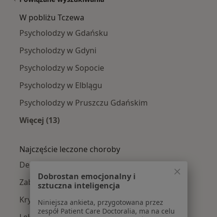
W pobliżu Tczewa
Psycholodzy w Gdańsku
Psycholodzy w Gdyni
Psycholodzy w Sopocie
Psycholodzy w Elblągu
Psycholodzy w Pruszczu Gdańskim
Więcej (13)
Więcej w kategorii: W pobliżu Tczewa
Najczęście leczone choroby
Depresja w Tczewie
Dobrostan emocjonalny i
Zaburzenia lękowe w Tczewie
sztuczna inteligencja
Kryzys emocjonalny w Tczewie
Niniejsza ankieta, przygotowana przez
zespół Patient Care Doctoralia, ma na celu
Lęki w Tczewie