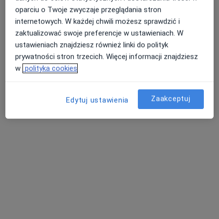
oparciu o Twoje zwyczaje przeglądania stron
internetowych. W każdej chwili możesz sprawdzić i
zaktualizować swoje preferencje w ustawieniach. W
ustawieniach znajdziesz również linki do polityk
prywatności stron trzecich. Więcej informacji znajdziesz
w
polityka cookies
Bezpieczne płatności
mgr Martyna Potapowicz
Zaakceptuj
·
Więcej
Edytuj ustawienia
Psycholog
30 opinii
Wyzwyolenia 7A, Tczew
•
Mapa
Studio Spokoju
Konsultacja psychologiczna (kolejna wizyta)
150 zł
Specjalista nie oferuje umawiania online pod tym adresem.
Poproś o wizytę