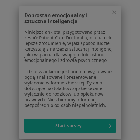
Regulamin
Polityka prywatności pacjentów
Dobrostan emocjonalny i
sztuczna inteligencja
Polityka prywatności profesjonalistów
Polityka prywatności dla profesjonalistów, których
Niniejsza ankieta, przygotowana przez
dane pozyskaliśmy samodzielnie
zespół Patient Care Doctoralia, ma na celu
lepsze zrozumienie, w jaki sposób ludzie
Polityka cookies
korzystają z narzędzi sztucznej inteligencji
Jak działają wyniki wyszukiwania
jako wsparcia dla swojego dobrostanu
Dostępność
emocjonalnego i zdrowia psychicznego.
O nas
Udział w ankiecie jest anonimowy, a wyniki
Praca
Rekrutujemy!
będą analizowane i prezentowane
Partnerzy
wyłącznie w formie zbiorczej. Pytania
dotyczące nastolatków są skierowane
Centrum prasowe
wyłącznie do rodziców lub opiekunów
Kontakt
prawnych. Nie zbieramy informacji
bezpośrednio od osób niepełnoletnich.
Dla pacjentów
Lekarze
Start survey
Placówki medyczne
Pytania i odpowiedzi