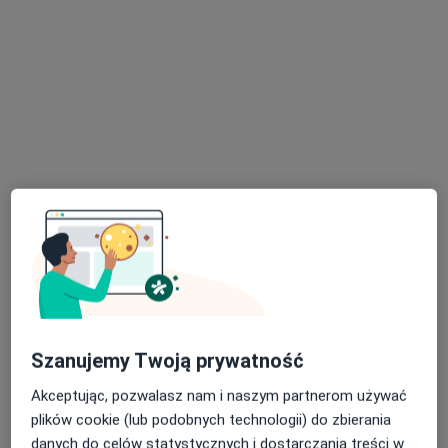
mgr Mikołaj Terczakowski
·
Więcej
Psycholog, Psychoterapeuta
140 opinii
Jarosława Dąbrowskiego 12/7, Tczew
•
Mapa
Pomorskie Centrum Wsparcia
Konsultacja psychologiczna (kolejna wizyta)
300 zł
Specjalista nie oferuje umawiania online pod tym adresem.
Szanujemy Twoją prywatność
Poproś o wizytę
Akceptując, pozwalasz nam i naszym partnerom używać
plików cookie (lub podobnych technologii) do zbierania
danych do celów statystycznych i dostarczania treści w