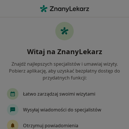
Me
Konsultacja Psychologiczna Kolejna Wizyta • Tczew, pomorskie
Filtry
• 1
Mapa
Konsultacja psychologiczna (kolejna wizyta)
Witaj na ZnanyLekarz
specjaliści w Tczewie
Jak działają wyniki wyszukiwania
Znajdź najlepszych specjalistów i umawiaj wizyty.
Pobierz aplikację, aby uzyskać bezpłatny dostęp do
przydatnych funkcji:
Jakiego specjalisty szukasz?
Psycholog
Seksuolog
Psychoterapeuta
Łatwo zarządzaj swoimi wizytami
Wysyłaj wiadomości do specjalistów
Otrzymuj powiadomienia