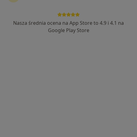
Nasza średnia ocena na App Store to 4.9 i 4.1 na
mgr Alina Grabowska
Google Play Store
·
Więcej
Psycholog
18 opinii
Adres
Online
Krótka 17, Tczew
•
Mapa
Alina Grabowska psycholog dziecięcy
Konsultacja psychologiczna (kolejna wizyta)
200 zł
Specjalista nie oferuje umawiania online pod tym adresem.
Poproś o wizytę