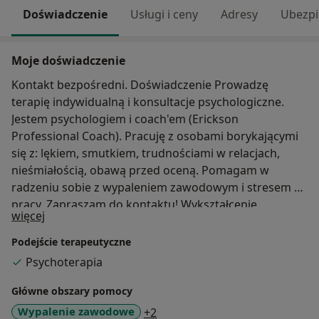
Doświadczenie
Usługi i ceny
Adresy
Ubezpi
Moje doświadczenie
Kontakt bezpośredni. Doświadczenie Prowadzę
terapię indywidualną i konsultacje psychologiczne.
Jestem psychologiem i coach'em (Erickson
Professional Coach). Pracuję z osobami borykającymi
się z: lękiem, smutkiem, trudnościami w relacjach,
nieśmiałością, obawą przed oceną. Pomagam w
radzeniu sobie z wypaleniem zawodowym i stresem w
pracy. Zapraszam do kontaktu! Wykształcenie
O mnie
więcej
Umiejętności z zakresu komunikacji i pracy z ludźmi
posiadam po studiach z Psychologii oraz po studiach z
Podejście terapeutyczne
Dziennikarstwa i Komunikacji Społecznej na
Psychoterapia
Uniwersytecie Jagiellońskim. Jestem absolwentką The
Art and Science of Coaching prowadzonym przez
Główne obszary pomocy
Erickson Coaching International. Odbyłam
a11y_sr_more_diseases
Wypalenie zawodowe
+2