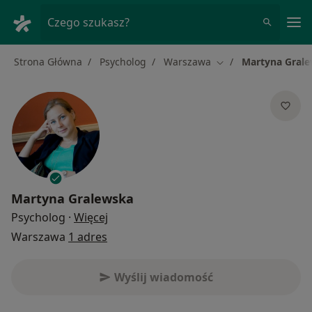
Me
Czego szukasz?
Strona Główna
Psycholog
Warszawa
Martyna Gral
Zmień miasto
Martyna Gralewska
O specjalizacjach
Psycholog
·
Więcej
Warszawa
1 adres
Wyślij wiadomość