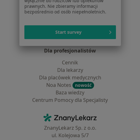
wyłącznie do rodziców lub opiekunów
Pytania i odpowiedzi
prawnych. Nie zbieramy informacji
Usługi i zabiegi
bezpośrednio od osób niepełnoletnich.
Choroby
Pomoc
Aplikacje mobilne
Start survey
Blog dla pacjentów
Dla profesjonalistów
Cennik
Dla lekarzy
Dla placówek medycznych
Noa Notes
nowość
Baza wiedzy
Centrum Pomocy dla Specjalisty
Kontakt
ZnanyLekarz - Strona główna
ZnanyLekarz Sp. z o.o.
ul. Kolejowa 5/7