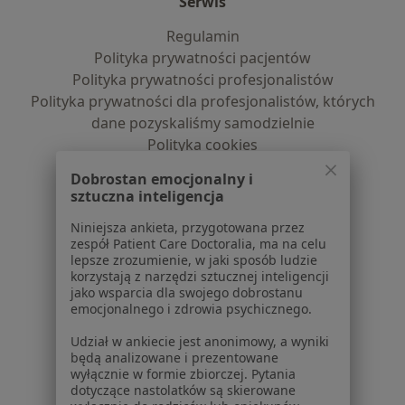
Serwis
Regulamin
Polityka prywatności pacjentów
Polityka prywatności profesjonalistów
Polityka prywatności dla profesjonalistów, których
dane pozyskaliśmy samodzielnie
Polityka cookies
Jak działają wyniki wyszukiwania
Dobrostan emocjonalny i
Dostępność
sztuczna inteligencja
O nas
Niniejsza ankieta, przygotowana przez
Praca
Rekrutujemy!
zespół Patient Care Doctoralia, ma na celu
Partnerzy
lepsze zrozumienie, w jaki sposób ludzie
Centrum prasowe
korzystają z narzędzi sztucznej inteligencji
jako wsparcia dla swojego dobrostanu
Kontakt
emocjonalnego i zdrowia psychicznego.
Dla pacjentów
Udział w ankiecie jest anonimowy, a wyniki
będą analizowane i prezentowane
Lekarze
wyłącznie w formie zbiorczej. Pytania
Placówki medyczne
dotyczące nastolatków są skierowane