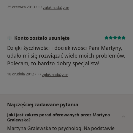
w opinii użytkownika Konto zostało usunięte
25 czerwca 2013
•
•
•
zgłoś nadużycie
Konto zostało usunięte
Dzięki życzliwości i dociekliwości Pani Martyny,
udało mi się rozwiązać wiele moich problemów.
Polecam, to bardzo dobry specjalista!
w opinii użytkownika Konto zostało usunięte
18 grudnia 2012
•
•
•
zgłoś nadużycie
Najczęściej zadawane pytania
Jaki jest zakres porad oferowanych przez Martyna
Gralewska?
Martyna Gralewska to psycholog. Na podstawie