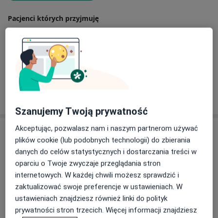
specjalistyczne szkolenia z psychoterapii, m. in. w The
Milton H. Erickson Foundation, Inc (Phoenix, Arizona,
Pacjenci których przyjmuję
USA) oraz uczestnicząc w szkoleniach organizowanych
Dorośli
przez Polski Instytut Ericksonowski. Wybrane
szkolenia: “Model hipnoterapii ericksonowskiej” J. Zeig,
Rodzaje konsultacji
“Praca transowa z trudnymi przypadkami” B.A.
Stacjonarne
Zobacz lokalizacje (1)
Erickson, ”Spotkanie, zasoby, proces” nauczyciele
Polskiego Instytutu Ericksonowskiego, „Coaching i
Pokaż więcej
terapia prowokatywna" F. Farelly, „Podróż bohatera" S.
o doświadczeniu
Gilligan, R. Dilts; „Praca transowa z trudnymi
Szanujemy Twoją prywatność
przypadkami” B. A. Erickson, E. Greenleaf.
Akceptując, pozwalasz nam i naszym partnerom używać
Usługi i ceny
plików cookie (lub podobnych technologii) do zbierania
Konsultacja psychologiczna
danych do celów statystycznych i dostarczania treści w
Szczegóły
oparciu o Twoje zwyczaje przeglądania stron
internetowych. W każdej chwili możesz sprawdzić i
zaktualizować swoje preferencje w ustawieniach. W
Coaching
ustawieniach znajdziesz również linki do polityk
Szczegóły
prywatności stron trzecich. Więcej informacji znajdziesz