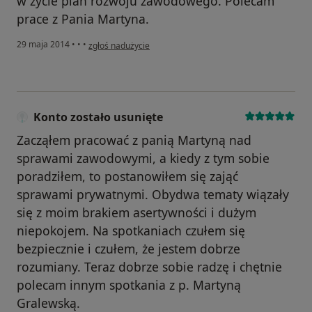
w zycie plan rozwoju zawodowego. Polecam
prace z Pania Martyna.
w opinii użytkownika Zuzanna
29 maja 2014
•
•
•
zgłoś nadużycie
Konto zostało usunięte
Zacząłem pracować z panią Martyną nad
sprawami zawodowymi, a kiedy z tym sobie
poradziłem, to postanowiłem się zająć
sprawami prywatnymi. Obydwa tematy wiązały
się z moim brakiem asertywności i dużym
niepokojem. Na spotkaniach czułem się
bezpiecznie i czułem, że jestem dobrze
rozumiany. Teraz dobrze sobie radzę i chętnie
polecam innym spotkania z p. Martyną
Gralewską.