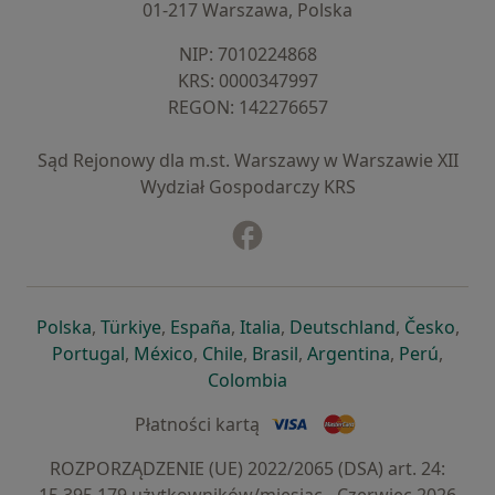
01-217 Warszawa, Polska
NIP: ⁠7010224868
KRS: ⁠0000347997
REGON: ⁠142276657
Sąd Rejonowy dla m.st. Warszawy w Warszawie XII
Wydział Gospodarczy KRS
Facebook
otwiera się w nowej karcie
otwiera się w nowej karcie
otwiera się w nowej karcie
otwiera się w nowej karcie
otwiera się w nowej karci
otwiera się
otwi
Polska
,
Türkiye
,
España
,
Italia
,
Deutschland
,
Česko
,
otwiera się w nowej karcie
otwiera się w nowej karcie
otwiera się w nowej karcie
otwiera się w nowej kar
otwiera się 
otwier
Portugal
,
México
,
Chile
,
Brasil
,
Argentina
,
Perú
,
otwiera się w nowej karc
Colombia
Płatności kartą
ROZPORZĄDZENIE (UE) 2022/2065 (DSA) art. 24: