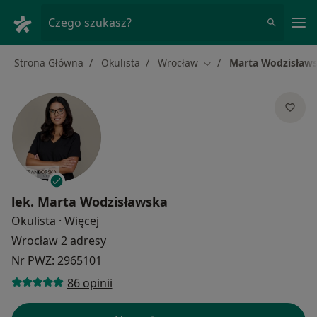
Me
Czego szukasz?
Strona Główna
Okulista
Wrocław
Marta Wodzisław
Zmień miasto
lek.
Marta Wodzisławska
O specjalizacjach
Okulista
·
Więcej
Wrocław
2 adresy
Nr PWZ: 2965101
86 opinii