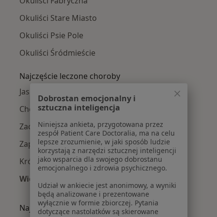
Okuliści Fabryczna
Okuliści Stare Miasto
Okuliści Psie Pole
Okuliści Śródmieście
Najczęście leczone choroby
Jaskra w Wrocławiu
Dobrostan emocjonalny i
sztuczna inteligencja
Choroby oczu w Wrocławiu
Niniejsza ankieta, przygotowana przez
Zaćma w Wrocławiu
zespół Patient Care Doctoralia, ma na celu
lepsze zrozumienie, w jaki sposób ludzie
Zapalenie spojówek w Wrocławiu
korzystają z narzędzi sztucznej inteligencji
jako wsparcia dla swojego dobrostanu
Krótkowzroczność w Wrocławiu
emocjonalnego i zdrowia psychicznego.
Więcej (15)
Udział w ankiecie jest anonimowy, a wyniki
Więcej w kategorii: Najczęście leczone chorob
będą analizowane i prezentowane
wyłącznie w formie zbiorczej. Pytania
Najpopularniejsze ubezpieczenia
dotyczące nastolatków są skierowane