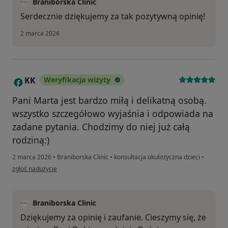
Braniborska Clinic
Serdecznie dziękujemy za tak pozytywną opinię!
2 marca 2026
KK
Weryfikacja wizyty
K
Pani Marta jest bardzo miłą i delikatną osobą.
wszystko szczegółowo wyjaśnia i odpowiada na
zadane pytania. Chodzimy do niej już całą
rodziną:)
2 marca 2026
•
Braniborska Clinic
•
konsultacja okulistyczna dzieci
•
w opinii użytkownika KK
zgłoś nadużycie
Braniborska Clinic
Dziękujemy za opinię i zaufanie. Cieszymy się, że