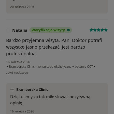
20 kwietnia 2026
Natalia
Weryfikacja wizyty
N
Bardzo przyjemna wizyta. Pani Doktor potrafi
wszystko jasno przekazać, jest bardzo
profesjonalna.
16 kwietnia 2026
•
Braniborska Clinic
•
konsultacja okulistyczna + badanie OCT
•
w opinii użytkownika Natalia
zgłoś nadużycie
Braniborska Clinic
Dziękujemy za tak miłe słowa i pozytywną
opinię.
16 kwietnia 2026