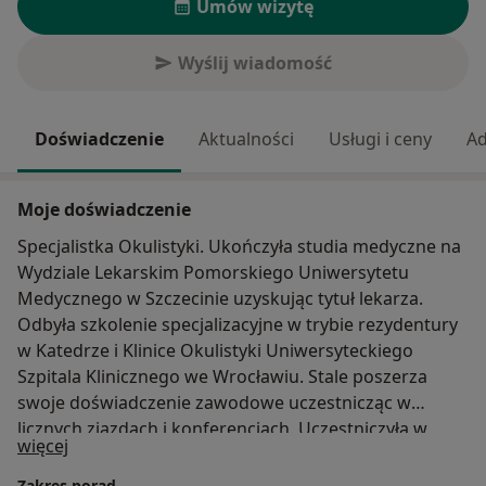
Umów wizytę
Wyślij wiadomość
Doświadczenie
Aktualności
Usługi i ceny
Ad
Moje doświadczenie
Specjalistka Okulistyki. Ukończyła studia medyczne na
Wydziale Lekarskim Pomorskiego Uniwersytetu
Medycznego w Szczecinie uzyskując tytuł lekarza.
Odbyła szkolenie specjalizacyjne w trybie rezydentury
w Katedrze i Klinice Okulistyki Uniwersyteckiego
Szpitala Klinicznego we Wrocławiu. Stale poszerza
swoje doświadczenie zawodowe uczestnicząc w
licznych zjazdach i konferencjach. Uczestniczyła w
O mnie
więcej
badaniach klinicznych dotyczących innowacyjnych
metod leczenia w okulistyce. Jest członkiem Polskiego
Zakres porad