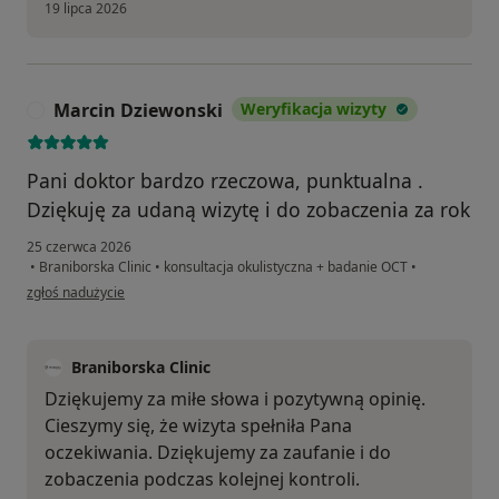
19 lipca 2026
Marcin Dziewonski
Weryfikacja wizyty
M
Pani doktor bardzo rzeczowa, punktualna .
Dziękuję za udaną wizytę i do zobaczenia za rok
25 czerwca 2026
•
Braniborska Clinic
•
konsultacja okulistyczna + badanie OCT
•
w opinii użytkownika Marcin Dziewonski
zgłoś nadużycie
Braniborska Clinic
Dziękujemy za miłe słowa i pozytywną opinię.
Cieszymy się, że wizyta spełniła Pana
oczekiwania. Dziękujemy za zaufanie i do
zobaczenia podczas kolejnej kontroli.