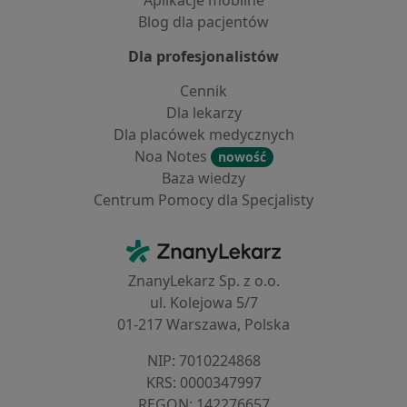
Aplikacje mobilne
Blog dla pacjentów
Dla profesjonalistów
Cennik
Dla lekarzy
Dla placówek medycznych
Noa Notes
nowość
Baza wiedzy
Centrum Pomocy dla Specjalisty
Kontakt
ZnanyLekarz - Strona główna
ZnanyLekarz Sp. z o.o.
ul. Kolejowa 5/7
01-217 Warszawa, Polska
NIP: ⁠7010224868
KRS: ⁠0000347997
REGON: ⁠142276657