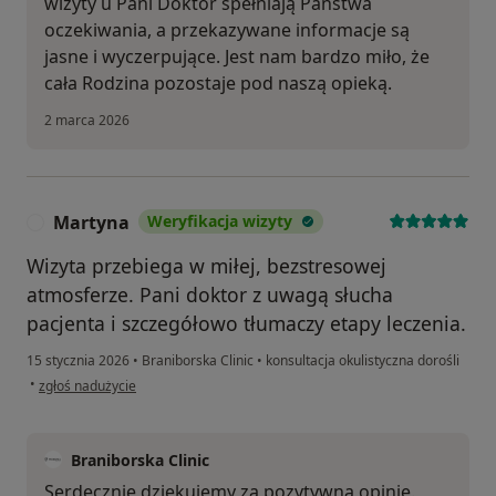
wizyty u Pani Doktor spełniają Państwa
oczekiwania, a przekazywane informacje są
jasne i wyczerpujące. Jest nam bardzo miło, że
cała Rodzina pozostaje pod naszą opieką.
2 marca 2026
Martyna
Weryfikacja wizyty
M
Wizyta przebiega w miłej, bezstresowej
atmosferze. Pani doktor z uwagą słucha
pacjenta i szczegółowo tłumaczy etapy leczenia.
15 stycznia 2026
•
Braniborska Clinic
•
konsultacja okulistyczna dorośli
w opinii użytkownika Martyna
•
zgłoś nadużycie
Braniborska Clinic
Serdecznie dziękujemy za pozytywną opinię.