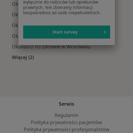
wyłącznie do rodziców lub opiekunów
Okuliści z NFZ w Wrocławiu
prawnych. Nie zbieramy informacji
bezpośrednio od osób niepełnoletnich.
Okuliści z Medicover w Wrocławiu
Okuliści z POLMED w Wrocławiu
Start survey
Okuliści z INTER Polska w Wrocławiu
Okuliści z TU Zdrowie w Wrocławiu
Więcej (2)
Więcej w kategorii: Najpopularniejsze ubezpie
Serwis
Regulamin
Polityka prywatności pacjentów
Polityka prywatności profesjonalistów