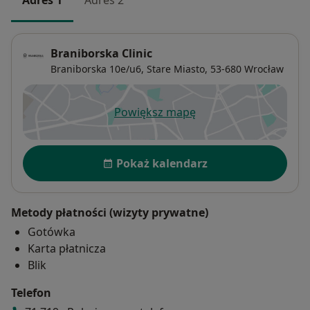
Adres 1
Adres 2
Braniborska Clinic
Braniborska 10e/u6,
Stare Miasto
, 53-680
Wrocław
Powiększ mapę
otwiera się w nowej karcie
Dostępność
Pokaż kalendarz
Metody płatności (wizyty prywatne)
Gotówka
Karta płatnicza
Blik
Telefon