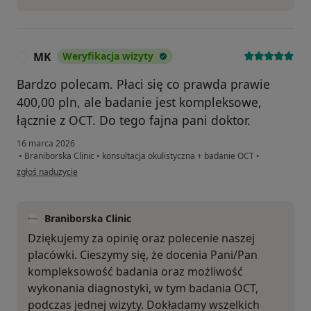
MK
Weryfikacja wizyty
M
Bardzo polecam. Płaci się co prawda prawie
400,00 pln, ale badanie jest kompleksowe,
łącznie z OCT. Do tego fajna pani doktor.
16 marca 2026
•
Braniborska Clinic
•
konsultacja okulistyczna + badanie OCT
•
w opinii użytkownika MK
zgłoś nadużycie
Braniborska Clinic
Dziękujemy za opinię oraz polecenie naszej
placówki. Cieszymy się, że docenia Pani/Pan
kompleksowość badania oraz możliwość
wykonania diagnostyki, w tym badania OCT,
podczas jednej wizyty. Dokładamy wszelkich