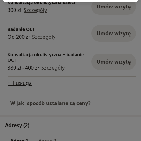
Konsultacja okulistyczna dzieci
Umów wizytę
Dzięki empatycznemu podejściu i cierpliwości
300 zł
Szczegóły
zyskała uznanie wśród pacjentów.
Zapraszamy na konsultacje w Braniborska Clinic.
Badanie OCT
Umów wizytę
Od 200 zł
Szczegóły
Konsultacja okulistyczna + badanie
OCT
Umów wizytę
380 zł - 400 zł
Szczegóły
+ 1 usługa
W jaki sposób ustalane są ceny?
Adresy (2)