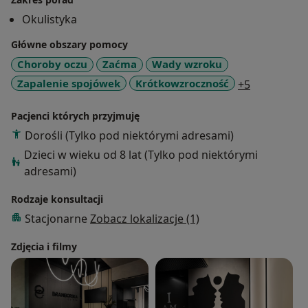
Towarzystwa Okulistycznego. Przyjmuje dorosłych i
Okulistyka
dzieci powyżej 8 roku życia.
Główne obszary pomocy
Choroby oczu
Zaćma
Wady wzroku
a11y_sr_mo
Zapalenie spojówek
Krótkowzroczność
+5
Pacjenci których przyjmuję
Dorośli (Tylko pod niektórymi adresami)
Dzieci w wieku od 8 lat (Tylko pod niektórymi
adresami)
Rodzaje konsultacji
Stacjonarne
Zobacz lokalizacje (1)
Zdjęcia i filmy