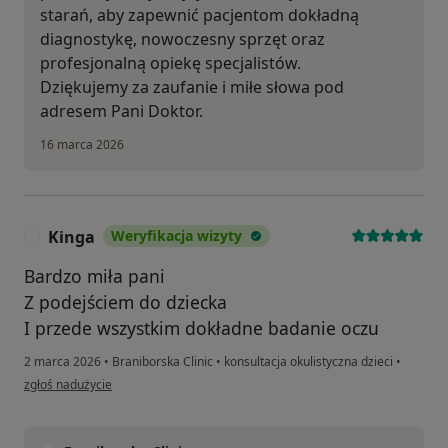
starań, aby zapewnić pacjentom dokładną
diagnostykę, nowoczesny sprzęt oraz
profesjonalną opiekę specjalistów.
Dziękujemy za zaufanie i miłe słowa pod
adresem Pani Doktor.
16 marca 2026
Kinga
Weryfikacja wizyty
K
Bardzo miła pani
Z podejściem do dziecka
I przede wszystkim dokładne badanie oczu
2 marca 2026
•
Braniborska Clinic
•
konsultacja okulistyczna dzieci
•
w opinii użytkownika Kinga
zgłoś nadużycie