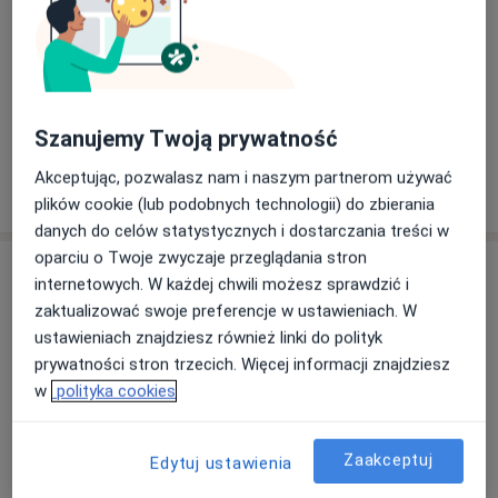
Swoje doświadczenie zawodowe zdobywała w
09/02/2026
renomowanych ośrodkach okulistycznych, łącząc
wiedzę kliniczną z nowoczesnym podejściem do
pacjenta.
Szanujemy Twoją prywatność
Lek. Marta Wodzisławska nieustannie rozwija
Akceptując, pozwalasz nam i naszym partnerom używać
swoje kompetencje, uczestnicząc w szkoleniach,
plików cookie (lub podobnych technologii) do zbierania
konferencjach i kursach doskonalących, aby
danych do celów statystycznych i dostarczania treści w
zapewnić pacjentom dostęp do najnowszych
oparciu o Twoje zwyczaje przeglądania stron
metod leczenia i diagnostyki.
Usługi i ceny
internetowych. W każdej chwili możesz sprawdzić i
zaktualizować swoje preferencje w ustawieniach. W
Konsultacja okulistyczna
Zakres konsultacji obejmuje m.in.:
Umów wizytę
ustawieniach znajdziesz również linki do polityk
Od 280 zł
Szczegóły
- diagnostykę i leczenie chorób oczu
prywatności stron trzecich. Więcej informacji znajdziesz
- badania okulistyczne dla dzieci i dorosłych
w
polityka cookies
- dobór korekcji wzroku tj. krótkowzroczność,
Konsultacja okulistyczna dorośli
astygmatyzm, nadwzroczność
Umów wizytę
280 zł
Szczegóły
- diagnostykę i leczenie jaskry i zaćmy
Zaakceptuj
Edytuj ustawienia
- diagnostykę i leczenie chorób siatkówki