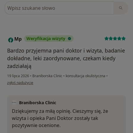
Szukaj w opiniach
Mp
Weryfikacja wizyty
M
Bardzo przyjemna pani doktor i wizyta, badanie
dokładne, leki zaordynowane, czekam kiedy
zadziałają
19 lipca 2026
•
Braniborska Clinic
•
konsultacja okulistyczna
•
w opinii użytkownika Mp
zgłoś nadużycie
Braniborska Clinic
Dziękujemy za miłą opinię. Cieszymy się, że
wizyta i opieka Pani Doktor zostały tak
pozytywnie ocenione.