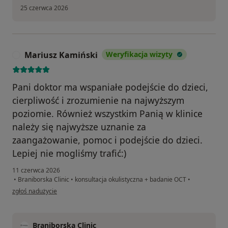
25 czerwca 2026
Mariusz Kamiński
Weryfikacja wizyty
M
Pani doktor ma wspaniałe podejście do dzieci,
cierpliwość i zrozumienie na najwyższym
poziomie. Również wszystkim Panią w klinice
należy się najwyższe uznanie za
zaangażowanie, pomoc i podejście do dzieci.
Lepiej nie mogliśmy trafić:)
11 czerwca 2026
•
Braniborska Clinic
•
konsultacja okulistyczna + badanie OCT
•
w opinii użytkownika Mariusz Kamiński
zgłoś nadużycie
Braniborska Clinic