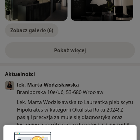
Zobacz galerię (6)
Pokaż więcej
o doświadczeniu
Aktualności
lek. Marta Wodzisławska
Braniborska 10e/u6, 53-680 Wrocław
Lek. Marta Wodzisławska to Laureatka plebiscytu
Hipokrates w kategorii Okulista Roku 2024! Z
pasją i precyzją zajmuje się diagnostyką oraz
leczeniem chorób oczu u dorosłych i dzieci od 8
rż.
Dowiedz się więcej