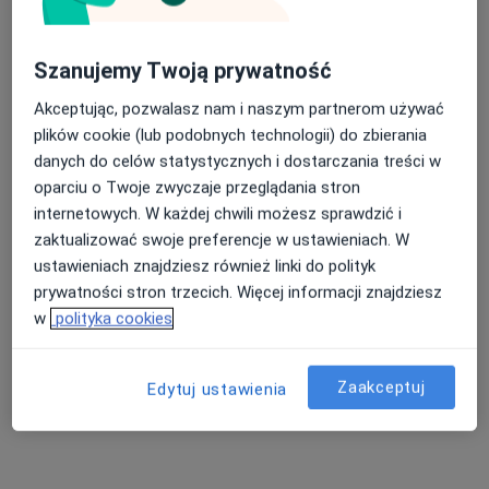
Zapalenie spojówek Wrocław
Krótkowzroczność Wrocław
Szanujemy Twoją prywatność
Nasza średnia ocena na App Store to 4.9 i 4.1 na
Więcej (15)
Google Play Store
Akceptując, pozwalasz nam i naszym partnerom używać
Więcej w kategorii: Najczęście leczone chorob
plików cookie (lub podobnych technologii) do zbierania
danych do celów statystycznych i dostarczania treści w
Strona Główna
Okulista
Wrocław
Enel-Med
Zmień miasto
Zmień miasto
Zmień
oparciu o Twoje zwyczaje przeglądania stron
internetowych. W każdej chwili możesz sprawdzić i
zaktualizować swoje preferencje w ustawieniach. W
ustawieniach znajdziesz również linki do polityk
prywatności stron trzecich. Więcej informacji znajdziesz
w
polityka cookies
Zaakceptuj
Edytuj ustawienia