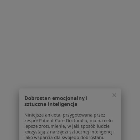
Choroby
Pomoc
Aplikacje mobilne
Blog dla pacjentów
Dla profesjonalistów
Cennik
Dla lekarzy
Dla placówek medycznych
Noa Notes
nowość
Baza wiedzy
Centrum Pomocy dla Specjalisty
Kontakt
Dobrostan emocjonalny i
ZnanyLekarz - Strona główna
sztuczna inteligencja
ZnanyLekarz Sp. z o.o.
Niniejsza ankieta, przygotowana przez
ul. Kolejowa 5/7
zespół Patient Care Doctoralia, ma na celu
lepsze zrozumienie, w jaki sposób ludzie
01-217 Warszawa, Polska
korzystają z narzędzi sztucznej inteligencji
jako wsparcia dla swojego dobrostanu