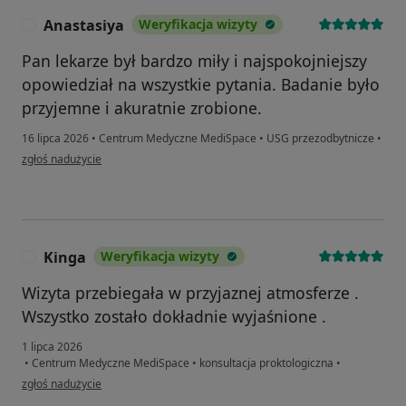
Anastasiya
Weryfikacja wizyty
A
Pan lekarze był bardzo miły i najspokojniejszy
opowiedział na wszystkie pytania. Badanie było
przyjemne i akuratnie zrobione.
16 lipca 2026
•
Centrum Medyczne MediSpace
•
USG przezodbytnicze
•
w opinii użytkownika Anastasiya
zgłoś nadużycie
Kinga
Weryfikacja wizyty
K
Wizyta przebiegała w przyjaznej atmosferze .
Wszystko zostało dokładnie wyjaśnione .
1 lipca 2026
•
Centrum Medyczne MediSpace
•
konsultacja proktologiczna
•
w opinii użytkownika Kinga
zgłoś nadużycie