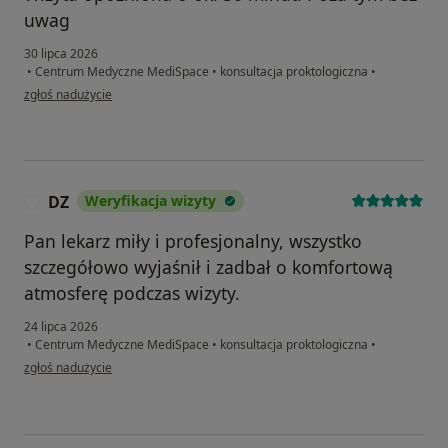
uwag
30 lipca 2026
•
Centrum Medyczne MediSpace
•
konsultacja proktologiczna
•
w opinii użytkownika Anna
zgłoś nadużycie
DZ
Weryfikacja wizyty
D
Pan lekarz miły i profesjonalny, wszystko
szczegółowo wyjaśnił i zadbał o komfortową
atmosferę podczas wizyty.
24 lipca 2026
•
Centrum Medyczne MediSpace
•
konsultacja proktologiczna
•
w opinii użytkownika DZ
zgłoś nadużycie