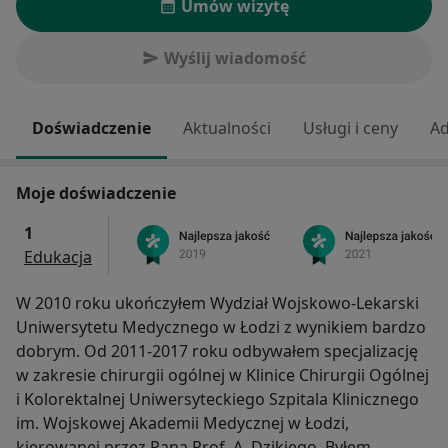
Umów wizytę
Wyślij wiadomość
Doświadczenie
Aktualności
Usługi i ceny
Ad
Moje doświadczenie
1
Edukacja
W 2010 roku ukończyłem Wydział Wojskowo-Lekarski
Uniwersytetu Medycznego w Łodzi z wynikiem bardzo
dobrym. Od 2011-2017 roku odbywałem specjalizację
w zakresie chirurgii ogólnej w Klinice Chirurgii Ogólnej
i Kolorektalnej Uniwersyteckiego Szpitala Klinicznego
im. Wojskowej Akademii Medycznej w Łodzi,
kierowanej przez Pana Prof. A. Dzikiego. Byłem