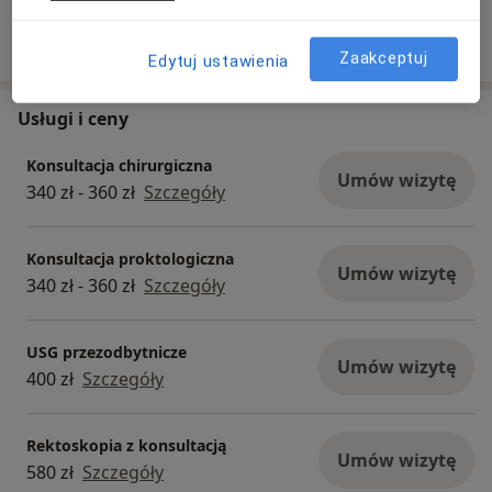
Pokaż więcej aktualności (2)
Zaakceptuj
Edytuj ustawienia
Usługi i ceny
Konsultacja chirurgiczna
Umów wizytę
340 zł - 360 zł
Szczegóły
Konsultacja proktologiczna
Umów wizytę
340 zł - 360 zł
Szczegóły
USG przezodbytnicze
Umów wizytę
400 zł
Szczegóły
Rektoskopia z konsultacją
Umów wizytę
580 zł
Szczegóły