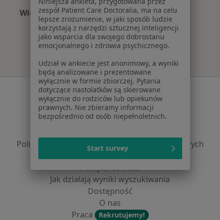
Niniejsza ankieta, przygotowana przez
zespół Patient Care Doctoralia, ma na celu
Więcej (12)
lepsze zrozumienie, w jaki sposób ludzie
Więcej w kategorii: Najpopularniejsze ubezpi
korzystają z narzędzi sztucznej inteligencji
jako wsparcia dla swojego dobrostanu
emocjonalnego i zdrowia psychicznego.
Udział w ankiecie jest anonimowy, a wyniki
będą analizowane i prezentowane
wyłącznie w formie zbiorczej. Pytania
Serwis
dotyczące nastolatków są skierowane
wyłącznie do rodziców lub opiekunów
prawnych. Nie zbieramy informacji
Regulamin
bezpośrednio od osób niepełnoletnich.
Polityka prywatności pacjentów
Polityka prywatności profesjonalistów
Polityka prywatności dla profesjonalistów, których
Start survey
dane pozyskaliśmy samodzielnie
Polityka cookies
Jak działają wyniki wyszukiwania
Dostępność
O nas
Praca
Rekrutujemy!