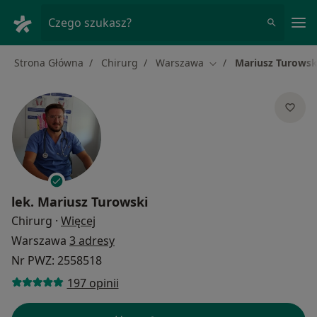
Me
Czego szukasz?
Strona Główna
Chirurg
Warszawa
Mariusz Turowsk
Zmień miasto
lek.
Mariusz Turowski
O specjalizacjach
Chirurg
·
Więcej
Warszawa
3 adresy
Nr PWZ: 2558518
197 opinii