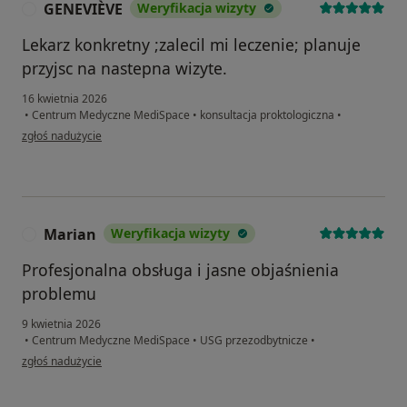
GENEVIÈVE
Weryfikacja wizyty
G
Lekarz konkretny ;zalecil mi leczenie; planuje
przyjsc na nastepna wizyte.
16 kwietnia 2026
•
Centrum Medyczne MediSpace
•
konsultacja proktologiczna
•
w opinii użytkownika GENEVIÈVE
zgłoś nadużycie
Marian
Weryfikacja wizyty
M
Profesjonalna obsługa i jasne objaśnienia
problemu
9 kwietnia 2026
•
Centrum Medyczne MediSpace
•
USG przezodbytnicze
•
w opinii użytkownika Marian
zgłoś nadużycie