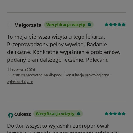
Małgorzata
Weryfikacja wizyty
M
To moja pierwsza wizyta u tego lekarza.
Przeprowadzony pełny wywiad. Badanie
delikatne. Konkretne wyjaśnienie problemów,
podany plan dalszego leczenie. Polecam.
11 czerwca 2026
•
Centrum Medyczne MediSpace
•
konsultacja proktologiczna
•
w opinii użytkownika Małgorzata
zgłoś nadużycie
Łukasz
Weryfikacja wizyty
Ł
Doktor wszystko wyjaśnił i zaproponował