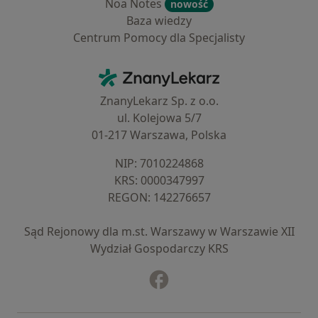
Noa Notes
nowość
Baza wiedzy
Centrum Pomocy dla Specjalisty
Kontakt
ZnanyLekarz - Strona główna
ZnanyLekarz Sp. z o.o.
ul. Kolejowa 5/7
01-217 Warszawa, Polska
NIP: ⁠7010224868
KRS: ⁠0000347997
REGON: ⁠142276657
Sąd Rejonowy dla m.st. Warszawy w Warszawie XII
Wydział Gospodarczy KRS
Facebook
otwiera się w nowej karcie