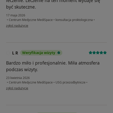
leczenie. Leczenie na ten moment wydaje się
być skuteczne.
17 maja 2026
•
Centrum Medyczne MediSpace
•
konsultacja proktologiczna
•
w opinii użytkownika Łukasz
zgłoś nadużycie
L R
Weryfikacja wizyty
L
Bardzo miło i profesjonalnie. Miła atmosfera
podczas wizyty.
23 kwietnia 2026
•
Centrum Medyczne MediSpace
•
USG przezodbytnicze
•
w opinii użytkownika L R
zgłoś nadużycie