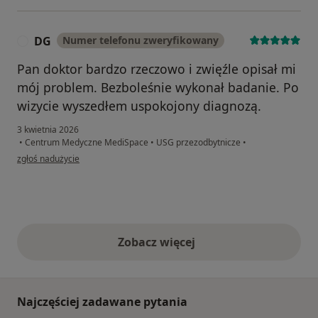
DG
Numer telefonu zweryfikowany
D
Pan doktor bardzo rzeczowo i zwięźle opisał mi
mój problem. Bezboleśnie wykonał badanie. Po
wizycie wyszedłem uspokojony diagnozą.
3 kwietnia 2026
•
Centrum Medyczne MediSpace
•
USG przezodbytnicze
•
w opinii użytkownika DG
zgłoś nadużycie
Zobacz więcej
opinie powyżej
Najczęściej zadawane pytania