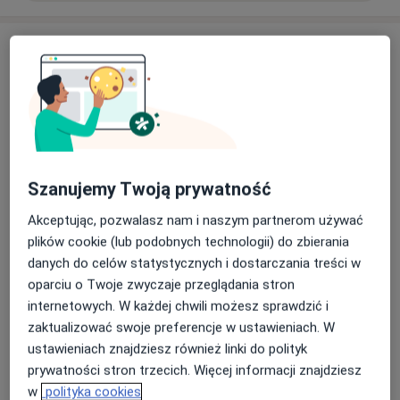
Aktualności
lek. Mariusz Turowski
Jana Kazimierza 31B, 01-248 Warszawa
Pan doktor zajmuje się przede wszystkim
diagnostyką i leczeniem chorób proktologicznych
i chorób jelita grubego.
Szanujemy Twoją prywatność
Wykonuje : usg transrektalne, anoskopię,
rektoskopię, skleroterapię, gumkowanie
Akceptując, pozwalasz nam i naszym partnerom używać
hemoroidów, badanie per rectum, nacięcie ropnia
Dowiedz się więcej
plików cookie (lub podobnych technologii) do zbierania
przyodbytniczego.
15/01/2024
danych do celów statystycznych i dostarczania treści w
Przeprowadzana konsultacje proktologiczne i
oparciu o Twoje zwyczaje przeglądania stron
chirurgiczne. Zapraszamy.
internetowych. W każdej chwili możesz sprawdzić i
zaktualizować swoje preferencje w ustawieniach. W
ustawieniach znajdziesz również linki do polityk
prywatności stron trzecich. Więcej informacji znajdziesz
w
polityka cookies