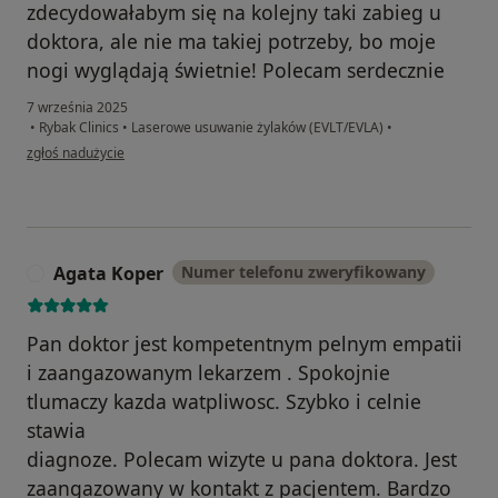
zdecydowałabym się na kolejny taki zabieg u
doktora, ale nie ma takiej potrzeby, bo moje
nogi wyglądają świetnie! Polecam serdecznie
7 września 2025
•
Rybak Clinics
•
Laserowe usuwanie żylaków (EVLT/EVLA)
•
w opinii użytkownika Karolina
zgłoś nadużycie
Agata Koper
Numer telefonu zweryfikowany
A
Pan doktor jest kompetentnym pelnym empatii
i zaangazowanym lekarzem . Spokojnie
tlumaczy kazda watpliwosc. Szybko i celnie
stawia
diagnoze. Polecam wizyte u pana doktora. Jest
zaangazowany w kontakt z pacjentem. Bardzo