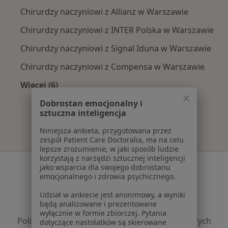
Chirurdzy naczyniowi z Allianz w Warszawie
Chirurdzy naczyniowi z INTER Polska w Warszawie
Chirurdzy naczyniowi z Signal Iduna w Warszawie
Chirurdzy naczyniowi z Compensa w Warszawie
Więcej (6)
Więcej w kategorii: Najpopularniejsze ubezpie
Dobrostan emocjonalny i
sztuczna inteligencja
Niniejsza ankieta, przygotowana przez
zespół Patient Care Doctoralia, ma na celu
lepsze zrozumienie, w jaki sposób ludzie
korzystają z narzędzi sztucznej inteligencji
Serwis
jako wsparcia dla swojego dobrostanu
emocjonalnego i zdrowia psychicznego.
Regulamin
Udział w ankiecie jest anonimowy, a wyniki
Polityka prywatności pacjentów
będą analizowane i prezentowane
Polityka prywatności profesjonalistów
wyłącznie w formie zbiorczej. Pytania
Polityka prywatności dla profesjonalistów, których
dotyczące nastolatków są skierowane