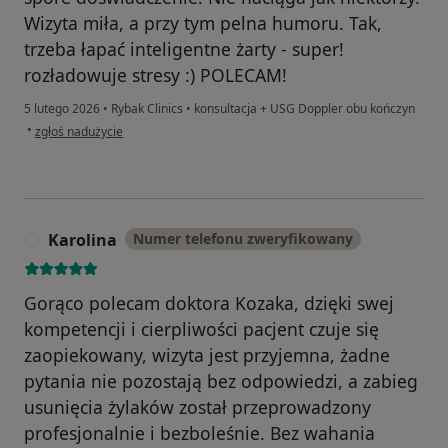
Wizyta miła, a przy tym pelna humoru. Tak,
trzeba łapać inteligentne żarty - super!
rozładowuje stresy :) POLECAM!
5 lutego 2026
•
Rybak Clinics
•
konsultacja + USG Doppler obu kończyn
w opinii użytkownika Meg
•
zgłoś nadużycie
Karolina
Numer telefonu zweryfikowany
K
Gorąco polecam doktora Kozaka, dzięki swej
kompetencji i cierpliwości pacjent czuje się
zaopiekowany, wizyta jest przyjemna, żadne
pytania nie pozostają bez odpowiedzi, a zabieg
usunięcia żylaków został przeprowadzony
profesjonalnie i bezboleśnie. Bez wahania