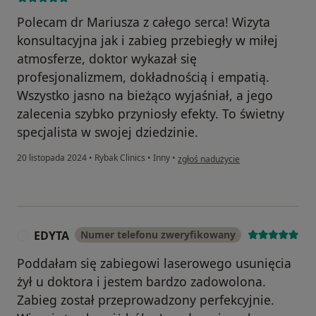
Polecam dr Mariusza z całego serca! Wizyta
konsultacyjna jak i zabieg przebiegły w miłej
atmosferze, doktor wykazał się
profesjonalizmem, dokładnością i empatią.
Wszystko jasno na bieżąco wyjaśniał, a jego
zalecenia szybko przyniosły efekty. To świetny
specjalista w swojej dziedzinie.
w opinii użytkownika Aleksandra
20 listopada 2024
•
Rybak Clinics
•
Inny
•
zgłoś nadużycie
EDYTA
Numer telefonu zweryfikowany
E
Poddałam się zabiegowi laserowego usunięcia
żył u doktora i jestem bardzo zadowolona.
Zabieg został przeprowadzony perfekcyjnie.