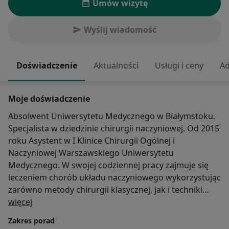
Umów wizytę
Wyślij wiadomość
Doświadczenie
Aktualności
Usługi i ceny
Ad
Moje doświadczenie
Absolwent Uniwersytetu Medycznego w Białymstoku.
Specjalista w dziedzinie chirurgii naczyniowej. Od 2015
roku Asystent w I Klinice Chirurgii Ogólnej i
Naczyniowej Warszawskiego Uniwersytetu
Medycznego. W swojej codziennej pracy zajmuje się
leczeniem chorób układu naczyniowego wykorzystując
zarówno metody chirurgii klasycznej, jak i techniki
O mnie
wewnątrznaczyniowe. Poza codzienną pracą kliniczną
więcej
zajmuje się również działalnością naukowo-
Zakres porad
dydaktyczną, prowadząc zajęcia ze studentami