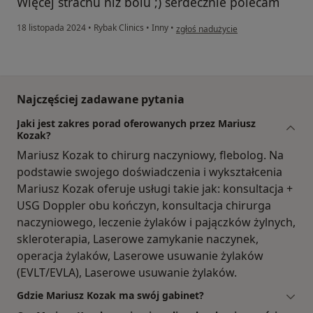
Więcej strachu niż bólu ;) serdecznie polecam
w opinii użytkownika EDYTA
18 listopada 2024
•
Rybak Clinics
•
Inny
•
zgłoś nadużycie
Najczęściej zadawane pytania
Jaki jest zakres porad oferowanych przez Mariusz
Kozak?
Mariusz Kozak to chirurg naczyniowy, flebolog. Na
podstawie swojego doświadczenia i wykształcenia
Mariusz Kozak oferuje usługi takie jak: konsultacja +
USG Doppler obu kończyn, konsultacja chirurga
naczyniowego, leczenie żylaków i pajączków żylnych,
skleroterapia, Laserowe zamykanie naczynek,
operacja żylaków, Laserowe usuwanie żylaków
(EVLT/EVLA), Laserowe usuwanie żylaków.
Gdzie Mariusz Kozak ma swój gabinet?