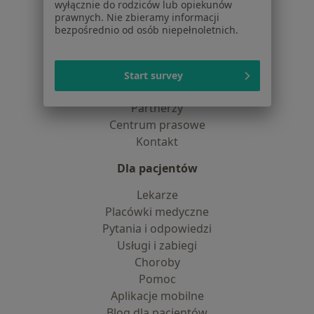
wyłącznie do rodziców lub opiekunów
dane pozyskaliśmy samodzielnie
prawnych. Nie zbieramy informacji
Polityka cookies
bezpośrednio od osób niepełnoletnich.
Jak działają wyniki wyszukiwania
Dostępność
O nas
Start survey
Praca
Rekrutujemy!
Partnerzy
Centrum prasowe
Kontakt
Dla pacjentów
Lekarze
Placówki medyczne
Pytania i odpowiedzi
Usługi i zabiegi
Choroby
Pomoc
Aplikacje mobilne
Blog dla pacjentów