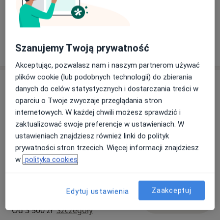
Do jego szczególnych zainteresowań należą
Doktor Kozak przyjmuje wyłącznie pacjentów
flebologia, tętniaki aorty, chirurgia tętnic szyjnych,
pełnoletnich.
mikrochirurgia naczyniowa, dostępy naczyniowe do
dializ i nowoczesne techniki endowaskularne w
Szanujemy Twoją prywatność
leczeniu chorób tętnic i żył.
12/12/2024
Akceptując, pozwalasz nam i naszym partnerom używać
plików cookie (lub podobnych technologii) do zbierania
Usługi i ceny
danych do celów statystycznych i dostarczania treści w
oparciu o Twoje zwyczaje przeglądania stron
Konsultacja + USG Doppler obu
kończyn
Umów wizytę
internetowych. W każdej chwili możesz sprawdzić i
350 zł
Szczegóły
zaktualizować swoje preferencje w ustawieniach. W
ustawieniach znajdziesz również linki do polityk
prywatności stron trzecich. Więcej informacji znajdziesz
Konsultacja chirurga naczyniowego
Umów wizytę
w
polityka cookies
300 zł
Szczegóły
Laserowe usuwanie żylaków
Zaakceptuj
Edytuj ustawienia
(EVLT/EVLA)
Umów wizytę
Od 3 500 zł
Szczegóły