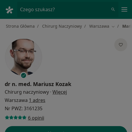
Me
Czego szukasz?
Strona Główna
Chirurg Naczyniowy
Warszawa
Mari
Zmień mia
dr n. med.
Mariusz Kozak
O specjalizacjach
Chirurg naczyniowy
·
Więcej
Warszawa
1 adres
Nr PWZ: 3161235
6 opinii