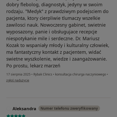
dobry flebolog, diagnostyk, jedyny w swoim
rodzaju. "Medyk" z prawdziwym podejsciem do
pacjenta, ktory cierpliwie tlumaczy wszelkie
zawilosci nauk. Nowoczesny gabinet, swietnie
wyposazony, panie i obsługujace recepcje
niespotykanie mile i serdeczne. Dr. Mariusz
Kozak to wspaniały młody i kulturalny człowiek,
ma fantastyczny kontakt z pacjentem, widać
swietne wyszkolenie, wiedze i zaangażowanie.
Po prostu, lekarz marzeń
17 sierpnia 2025
•
Rybak Clinics
•
konsultacja chirurga naczyniowego
•
w opinii użytkownika Agata Koper
zgłoś nadużycie
Aleksandra
Numer telefonu zweryfikowany
A