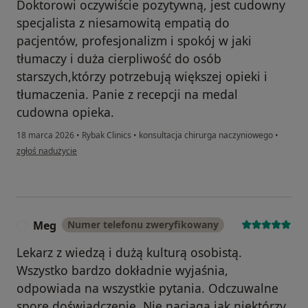
Doktorowi oczywiście pozytywną, jest cudowny
specjalista z niesamowitą empatią do
pacjentów, profesjonalizm i spokój w jaki
tłumaczy i duża cierpliwość do osób
starszych,którzy potrzebują większej opieki i
tłumaczenia. Panie z recepcji na medal
cudowna opieka.
18 marca 2026
•
Rybak Clinics
•
konsultacja chirurga naczyniowego
•
w opinii użytkownika Danuta Biała
zgłoś nadużycie
Meg
Numer telefonu zweryfikowany
M
Lekarz z wiedzą i dużą kulturą osobistą.
Wszystko bardzo dokładnie wyjaśnia,
odpowiada na wszystkie pytania. Odczuwalne
spore doświadczenie. Nie naciąga jak niektórzy.