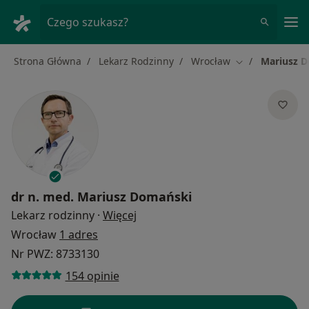
Me
Czego szukasz?
Strona Główna
Lekarz Rodzinny
Wrocław
Mariusz 
Zmień miasto
dr n. med.
Mariusz Domański
O specjalizacjach
Lekarz rodzinny
·
Więcej
Wrocław
1 adres
Nr PWZ: 8733130
154 opinie