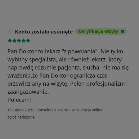
Konto zostało usunięte
Weryfikacja wizyty
Pan Doktor to lekarz "z powołania". Nie tylko
wybitny specjalista, ale również lekarz, który
naprawdę rozumie pacjenta, słucha, nie ma się
wrażenia,że Pan Doktor ogranicza czas
przewidziany na wizytę. Pełen profesjonalizm i
zaangażowanie.
Polecam!
15 lutego 2025
•
Konsultacja online
•
konsultacja online
•
w opinii użytkownika Konto zostało usunięte
zgłoś nadużycie