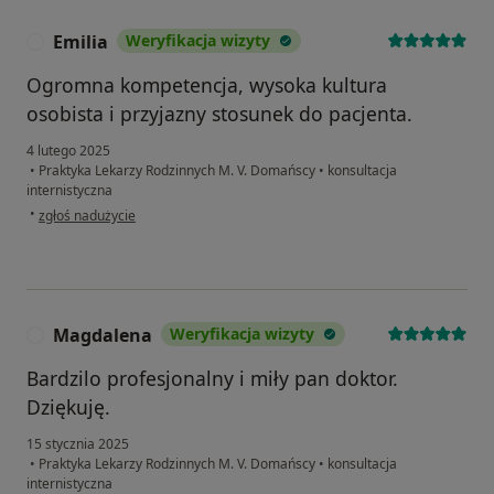
Emilia
Weryfikacja wizyty
E
Ogromna kompetencja, wysoka kultura
osobista i przyjazny stosunek do pacjenta.
4 lutego 2025
•
Praktyka Lekarzy Rodzinnych M. V. Domańscy
•
konsultacja
internistyczna
w opinii użytkownika Emilia
•
zgłoś nadużycie
Magdalena
Weryfikacja wizyty
M
Bardzilo profesjonalny i miły pan doktor.
Dziękuję.
15 stycznia 2025
•
Praktyka Lekarzy Rodzinnych M. V. Domańscy
•
konsultacja
internistyczna