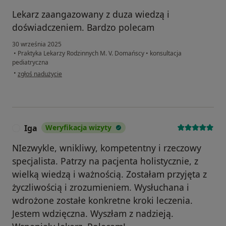
Lekarz zaangazowany z duza wiedzą i
doświadczeniem. Bardzo polecam
30 września 2025
•
Praktyka Lekarzy Rodzinnych M. V. Domańscy
•
konsultacja
pediatryczna
w opinii użytkownika Natalia
•
zgłoś nadużycie
Iga
Weryfikacja wizyty
I
NIezwykle, wnikliwy, kompetentny i rzeczowy
specjalista. Patrzy na pacjenta holistycznie, z
wielką wiedzą i ważnością. Zostałam przyjęta z
życzliwością i zrozumieniem. Wysłuchana i
wdrożone zostałe konkretne kroki leczenia.
Jestem wdzięczna. Wyszłam z nadzieją.