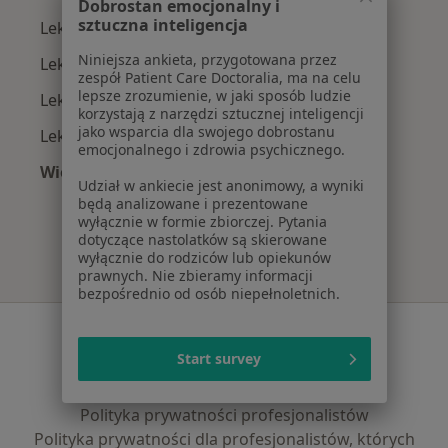
Dobrostan emocjonalny i
sztuczna inteligencja
Lekarze rodzinni z NFZ w Wrocławiu
Niniejsza ankieta, przygotowana przez
Lekarze rodzinni z Medicover w Wrocławiu
zespół Patient Care Doctoralia, ma na celu
lepsze zrozumienie, w jaki sposób ludzie
Lekarze rodzinni z POLMED w Wrocławiu
korzystają z narzędzi sztucznej inteligencji
jako wsparcia dla swojego dobrostanu
Lekarze rodzinni z INTER Polska w Wrocławiu
emocjonalnego i zdrowia psychicznego.
Więcej (5)
Udział w ankiecie jest anonimowy, a wyniki
Więcej w kategorii: Najpopularniejsze ubezpie
będą analizowane i prezentowane
wyłącznie w formie zbiorczej. Pytania
dotyczące nastolatków są skierowane
wyłącznie do rodziców lub opiekunów
prawnych. Nie zbieramy informacji
bezpośrednio od osób niepełnoletnich.
Serwis
Start survey
Regulamin
Polityka prywatności pacjentów
Polityka prywatności profesjonalistów
Polityka prywatności dla profesjonalistów, których