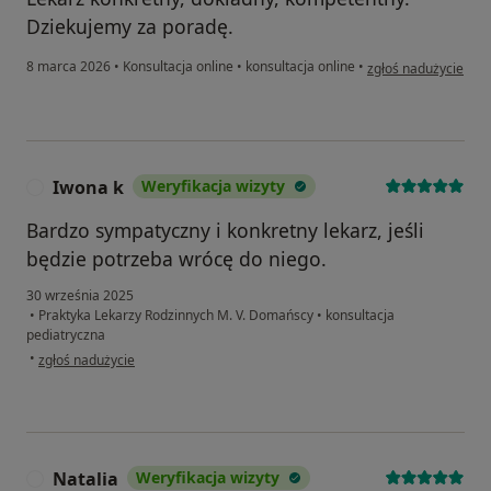
Dziekujemy za poradę.
w opinii użytkownik
8 marca 2026
•
Konsultacja online
•
konsultacja online
•
zgłoś nadużycie
Iwona k
Weryfikacja wizyty
I
Bardzo sympatyczny i konkretny lekarz, jeśli
będzie potrzeba wrócę do niego.
30 września 2025
•
Praktyka Lekarzy Rodzinnych M. V. Domańscy
•
konsultacja
pediatryczna
w opinii użytkownika Iwona k
•
zgłoś nadużycie
Natalia
Weryfikacja wizyty
N