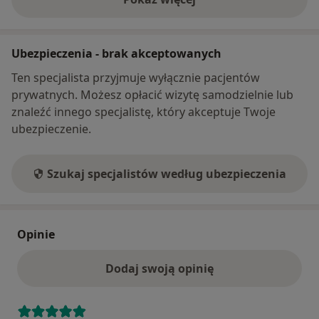
swoje życie. Sam jestem ojcem 4 dzieci, znam więc od
o adresie
kuchni kłopoty, z jakimi borykają się rodzice chorych
pociech. Swoim pacjentom oferuję fachową pomoc na
Ubezpieczenia - brak akceptowanych
najwyższym poziomie.
Co roku uczestniczę w licznych kursach zawodowych,
Ten specjalista przyjmuje wyłącznie pacjentów
ponieważ mam świadomość, że lekarz musi ciągle
prywatnych. Możesz opłacić wizytę samodzielnie lub
rozwijać swoją wiedzę, aby efektywnie leczyć swojego
znaleźć innego specjalistę, który akceptuje Twoje
pacjenta.
ubezpieczenie.
Szukaj specjalistów według ubezpieczenia
Opinie
Dodaj swoją opinię