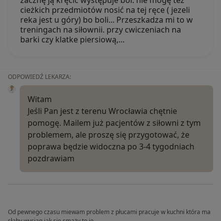
zacznę ją kręcić występuje ból. nie mogę też
cieżkich przedmiotów nosić na tej ręce ( jezeli
reka jest u góry) bo boli... Przeszkadza mi to w
treningach na siłownii. przy cwiczeniach na
barki czy klatke piersiową,…
ODPOWIEDŹ LEKARZA:
Witam
Jeśli Pan jest z terenu Wrocławia chętnie
pomogę. Mailem już pacjentów z siłowni z tym
problemem, ale proszę się przygotować, że
poprawa będzie widoczna po 3-4 tygodniach
pozdrawiam
Od pewnego czasu miewam problem z płucami pracuje w kuchni która ma
słaby wyciąg jak się smaży to je