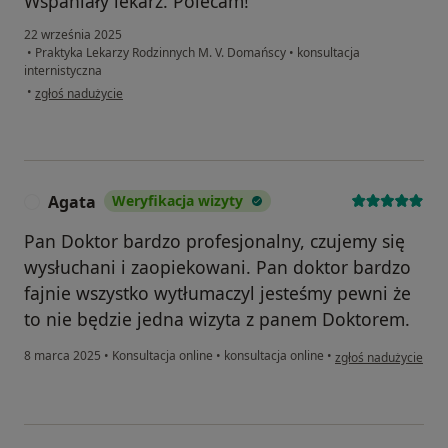
Wspaniały lekarz. Polecam!
22 września 2025
•
Praktyka Lekarzy Rodzinnych M. V. Domańscy
•
konsultacja
internistyczna
w opinii użytkownika Iga
•
zgłoś nadużycie
Agata
Weryfikacja wizyty
A
Pan Doktor bardzo profesjonalny, czujemy się
wysłuchani i zaopiekowani. Pan doktor bardzo
fajnie wszystko wytłumaczyl jesteśmy pewni że
to nie będzie jedna wizyta z panem Doktorem.
w opinii użytkownik
8 marca 2025
•
Konsultacja online
•
konsultacja online
•
zgłoś nadużycie