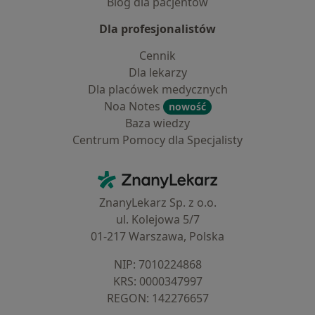
Blog dla pacjentów
Dla profesjonalistów
Cennik
Dla lekarzy
Dla placówek medycznych
Noa Notes
nowość
Baza wiedzy
Centrum Pomocy dla Specjalisty
Kontakt
ZnanyLekarz - Strona główna
ZnanyLekarz Sp. z o.o.
ul. Kolejowa 5/7
01-217 Warszawa, Polska
NIP: ⁠7010224868
KRS: ⁠0000347997
REGON: ⁠142276657