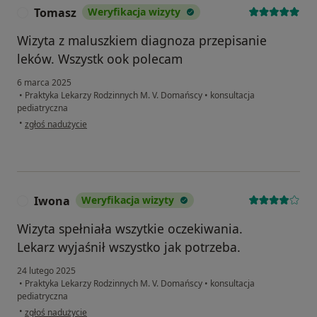
Tomasz
Weryfikacja wizyty
T
Wizyta z maluszkiem diagnoza przepisanie
leków. Wszystk ook polecam
6 marca 2025
•
Praktyka Lekarzy Rodzinnych M. V. Domańscy
•
konsultacja
pediatryczna
w opinii użytkownika Tomasz
•
zgłoś nadużycie
Iwona
Weryfikacja wizyty
I
Wizyta spełniała wszytkie oczekiwania.
Lekarz wyjaśnił wszystko jak potrzeba.
24 lutego 2025
•
Praktyka Lekarzy Rodzinnych M. V. Domańscy
•
konsultacja
pediatryczna
w opinii użytkownika Iwona
•
zgłoś nadużycie