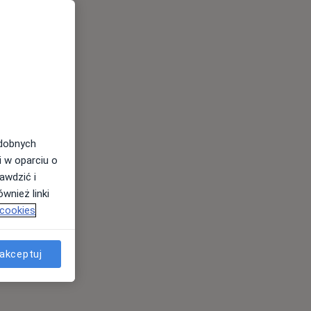
odobnych
i w oparciu o
awdzić i
wnież linki
 cookies
akceptuj