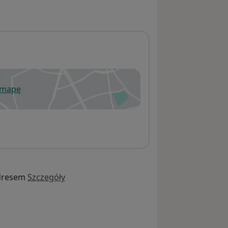
 mapę
wiera się w nowej karcie
dresem
Szczegóły