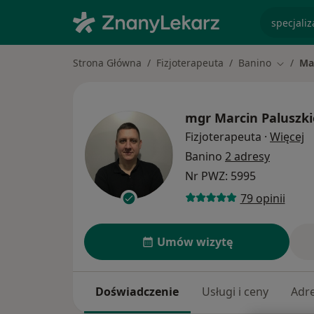
specjaliz
Strona Główna
Fizjoterapeuta
Banino
Ma
Zmień m
mgr
Marcin Paluszki
O
Fizjoterapeuta
·
Więcej
Banino
2 adresy
Nr PWZ: 5995
79 opinii
Umów wizytę
Doświadczenie
Usługi i ceny
Adr