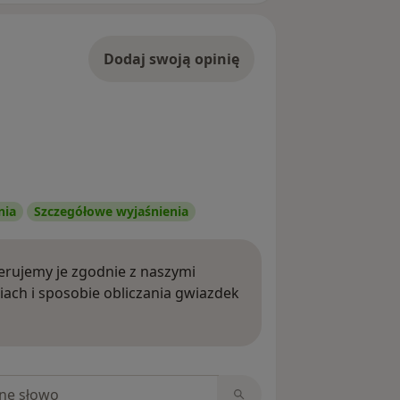
Dodaj swoją opinię
nia
Szczegółowe wyjaśnienia
rujemy je zgodnie z naszymi
iach i sposobie obliczania gwiazdek
ięcej o opiniach
niach