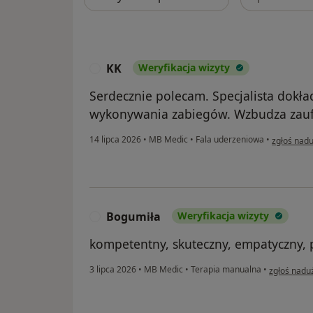
KK
Weryfikacja wizyty
K
Serdecznie polecam. Specjalista dokł
wykonywania zabiegów. Wzbudza zau
w opinii u
14 lipca 2026
•
MB Medic
•
Fala uderzeniowa
•
zgłoś nadu
Bogumiła
Weryfikacja wizyty
B
kompetentny, skuteczny, empatyczny, 
w opinii u
3 lipca 2026
•
MB Medic
•
Terapia manualna
•
zgłoś nadu