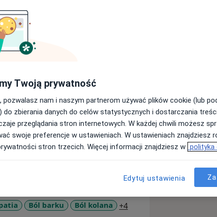
h Gdańskiego Uniwersytetu
my Twoją prywatność
steopathie Schule
, pozwalasz nam i naszym partnerom używać plików cookie (lub p
dego pacjenta staram się ustalać
) do zbierania danych do celów statystycznych i dostarczania treśc
u osiągnięcia możliwie najlepszych
zaje przeglądania stron internetowych. W każdej chwili możesz spr
 w pracy z pacjentami ortopedycznymi,
wać swoje preferencje w ustawieniach. W ustawieniach znajdziesz ró
komunikacyjnych oraz z pacjentami z
prywatności stron trzecich. Więcej informacji znajdziesz w
polityka
tawów różnego pochodzenia.
nie z ciągłym rozwojem i podnoszeniem
yć na bieżąco z nowoczesnymi metodami
Za
Edytuj ustawienia
ach. Dotychczas uzyskałem certyfikaty
alnej Wg Koncepcji Kaltenborn-
a11y_sr_more_diseases
patia
Ból barku
Ból kolana
+4
źniania Mięśniowo- Powięziowego,