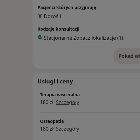
Fibrolizy mięśniowo- powięziowej (tzw. H
Pacjenci których przyjmuję
Kinesiotapingu, Podstaw Naukowych Medy
Dorośli
oraz Diagnostyki obrazowej narządu ruchu
Rodzaje konsultacji
Stacjonarne
Zobacz lokalizacje (1)
Pokaż wi
o 
Usługi i ceny
Terapia wisceralna
180 zł
Szczegóły
Osteopatia
180 zł
Szczegóły