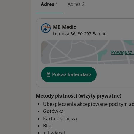
Adres 1
Adres 2
MB Medic
Lotnicza 86,
80-297
Banino
Powiększ
ot
Dostępność
Pokaż kalendarz
Metody płatności (wizyty prywatne)
Ubezpieczenia akceptowane pod tym a
Gotówka
Karta płatnicza
Blik
+ 1 więcej