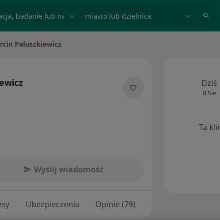
acja, badanie lub nazwisko
miasto lub dzielnica
rcin Paluszkiewicz
iasto
ewicz
Dziś
8 Sie
 specjalizacjach
Ta kl
Wyślij wiadomość
esy
Ubezpieczenia
Opinie (79)