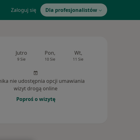
Zaloguj się
Dla profesjonalistów
Jutro
Pon,
Wt,
Śr,
Czw
9 Sie
10 Sie
11 Sie
12 Sie
13 Si
inika nie udostępnia opcji umawiania
wizyt drogą online
Poproś o wizytę