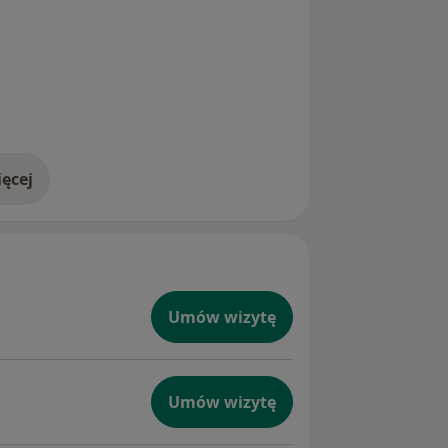
aczykowania wg Ekmana),
cznego Treningu Terapeutycznego
.
ęcej
doświadczeniu
Umów wizytę
Umów wizytę