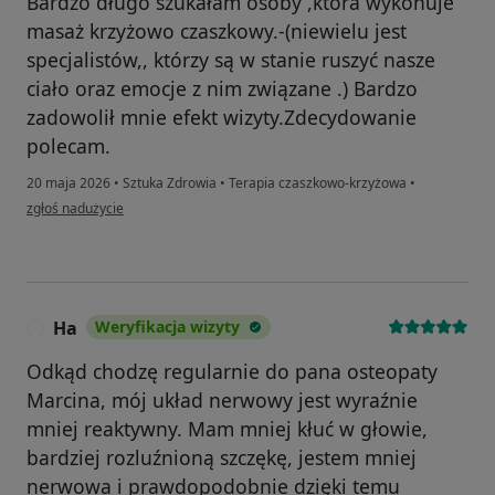
Bardzo długo szukałam osoby ,która wykonuje
masaż krzyżowo czaszkowy.-(niewielu jest
specjalistów,, którzy są w stanie ruszyć nasze
ciało oraz emocje z nim związane .) Bardzo
zadowolił mnie efekt wizyty.Zdecydowanie
polecam.
20 maja 2026
•
Sztuka Zdrowia
•
Terapia czaszkowo-krzyżowa
•
w opinii użytkownika Sylwia
zgłoś nadużycie
Ha
Weryfikacja wizyty
H
Odkąd chodzę regularnie do pana osteopaty
Marcina, mój układ nerwowy jest wyraźnie
mniej reaktywny. Mam mniej kłuć w głowie,
bardziej rozluźnioną szczękę, jestem mniej
nerwowa i prawdopodobnie dzięki temu