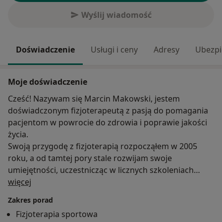
Wyślij wiadomość
Doświadczenie
Usługi i ceny
Adresy
Ubezpi
Moje doświadczenie
Cześć! Nazywam się Marcin Makowski, jestem
doświadczonym fizjoterapeutą z pasją do pomagania
pacjentom w powrocie do zdrowia i poprawie jakości
życia.
Swoją przygodę z fizjoterapią rozpocząłem w 2005
roku, a od tamtej pory stale rozwijam swoje
umiejętności, uczestnicząc w licznych szkoleniach
O mnie
prowadzonych przez międzynarodowych specjalistów.
więcej
Moja praca to coś więcej niż zawód – to pasja.
Zakres porad
Pomagam pacjentom wracać do zdrowia i cieszyć się
Fizjoterapia sportowa
życiem bez bólu.