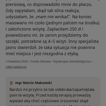
piersiową, co doprowadziło mnie do płaczu.
Gdy zapytałam, skąd tak silna reakcja,
usłyszałam, że „mam nie wnikać”. Na koniec
masowano mi czoło (jednym palcem na środku)
i zakończono wizytę. Zapłaciłam 250 zł i
powiedziano mi, że zanim przejdziemy do
szczęki, potrzebne są 4–5 wizyt. Inny specjalista
jasno stwierdził, że taka sytuacja nie powinna
mieć miejsca i jest niezgodna z etyką.
14 kwietnia 2026
•
Sztuka Zdrowia
•
fizjoterapia stomatologiczna
•
w opinii użytkownika Wiktoria
zgłoś nadużycie
mgr Marcin Makowski
Bardzo mi przykro że tak odebrała/zapamiętała
pani te wizytę. Przed każdą terapią prowadzę
wywiad aby choć częściowo zrozumieć skąd