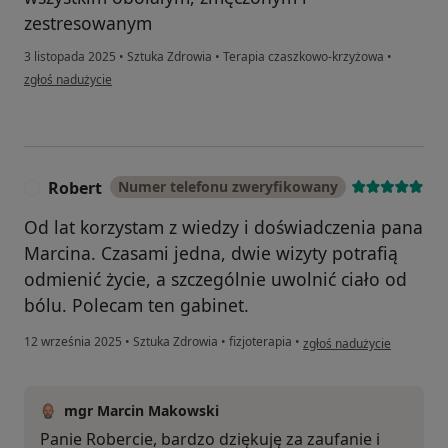
zestresowanym
3 listopada 2025
•
Sztuka Zdrowia
•
Terapia czaszkowo-krzyżowa
•
w opinii użytkownika Ewelina
zgłoś nadużycie
Robert
Numer telefonu zweryfikowany
R
Od lat korzystam z wiedzy i doświadczenia pana
Marcina. Czasami jedna, dwie wizyty potrafią
odmienić życie, a szczególnie uwolnić ciało od
bólu. Polecam ten gabinet.
w opinii użytkownika Robe
12 września 2025
•
Sztuka Zdrowia
•
fizjoterapia
•
zgłoś nadużycie
mgr Marcin Makowski
Panie Robercie, bardzo dziękuję za zaufanie i