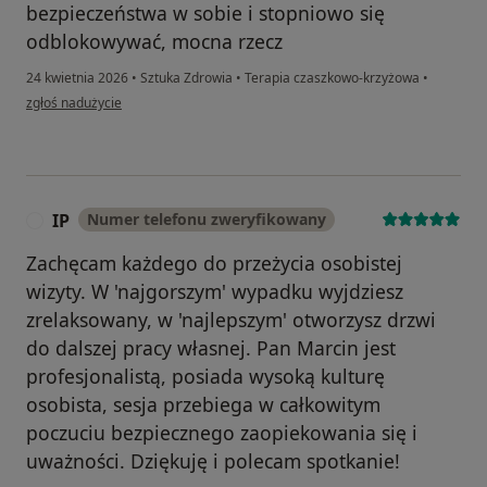
bezpieczeństwa w sobie i stopniowo się
odblokowywać, mocna rzecz
24 kwietnia 2026
•
Sztuka Zdrowia
•
Terapia czaszkowo-krzyżowa
•
w opinii użytkownika Ha
zgłoś nadużycie
IP
Numer telefonu zweryfikowany
I
Zachęcam każdego do przeżycia osobistej
wizyty. W 'najgorszym' wypadku wyjdziesz
zrelaksowany, w 'najlepszym' otworzysz drzwi
do dalszej pracy własnej. Pan Marcin jest
profesjonalistą, posiada wysoką kulturę
osobista, sesja przebiega w całkowitym
poczuciu bezpiecznego zaopiekowania się i
uważności. Dziękuję i polecam spotkanie!