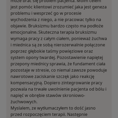
może brać się problem pacjenta. Moim celem
jest pomóc klientowi zrozumieć jaka jest geneza
problemu i wesprzeć go w procesie
wychodzenia z niego, a nie pracowac tylko na
objawie. Bruksizmu bardzo często ma podłoże
emocjonalne. Skuteczna terapia bruksizmu
wymaga pracy z całym ciałem, ponieważ żuchwa
i miednica są ze sobą nierozerwalnie połączone
poprzez głębokie taśmy powięziowe oraz
system opony twardej. Pozostawienie napiętej
przepony miednicy sprawia, że fundament ciała
pozostaje w stresie, co niemal zawsze powoduje
nawrotowe zaciskanie szczęk jako reakcję
kompensacyjną. Dopiero zintegrowanie pracy
pozwala na trwałe uwolnienie pacjenta od bólu i
napięć w obrębie stawów skroniowo-
żuchwowych.
Myslalem, ze wytłumaczyłem to dość jasno
przed rozpoczęciem terapii. Następnie