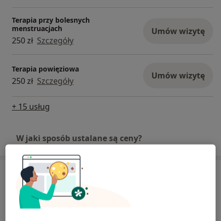
Terapia przy bolesnych
menstruacjach
Umów wizytę
250 zł
Szczegóły
Terapia powięziowa
Umów wizytę
250 zł
Szczegóły
+ 15 usług
W jaki sposób ustalane są ceny?
Adres
Sztuka Zdrowia
Apollina 10,
Chwarzno-Wiczlino
, 81-601
Gdynia