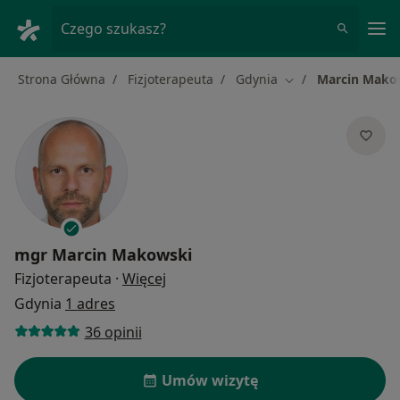
Me
Czego szukasz?
Strona Główna
Fizjoterapeuta
Gdynia
Marcin Mako
Zmień miasto
mgr
Marcin Makowski
O specjalizacjach
Fizjoterapeuta
·
Więcej
Gdynia
1 adres
36 opinii
Umów wizytę