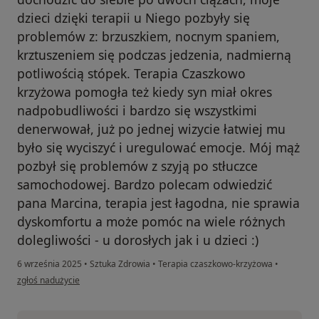
dzieci dzięki terapii u Niego pozbyły się
problemów z: brzuszkiem, nocnym spaniem,
krztuszeniem się podczas jedzenia, nadmierną
potliwością stópek. Terapia Czaszkowo
krzyżowa pomogła też kiedy syn miał okres
nadpobudliwości i bardzo się wszystkimi
denerwował, już po jednej wizycie łatwiej mu
było się wyciszyć i uregulować emocje. Mój mąż
pozbył się problemów z szyją po stłuczce
samochodowej. Bardzo polecam odwiedzić
pana Marcina, terapia jest łagodna, nie sprawia
dyskomfortu a może pomóc na wiele różnych
dolegliwości - u dorosłych jak i u dzieci :)
6 września 2025
•
Sztuka Zdrowia
•
Terapia czaszkowo-krzyżowa
•
w opinii użytkownika Alicja
zgłoś nadużycie