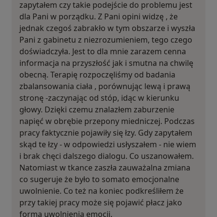
zapytałem czy takie podejście do problemu jest
dla Pani w porządku. Z Pani opini widzę , że
jednak czegoś zabrakło w tym obszarze i wyszła
Pani z gabinetu z niezrozumieniem, tego czego
doświadczyła. Jest to dla mnie zarazem cenna
informacja na przyszłość jak i smutna na chwilę
obecną. Terapię rozpoczęliśmy od badania
zbalansowania ciała , porównując lewą i prawą
stronę -zaczynając od stóp, idąc w kierunku
głowy. Dzięki czemu znalazłem zaburzenie
napięć w obrębie przepony miedniczej. Podczas
pracy faktycznie pojawiły się łzy. Gdy zapytałem
skąd te łzy - w odpowiedzi usłyszałem - nie wiem
i brak chęci dalszego dialogu. Co uszanowałem.
Natomiast w tkance zaszła zauważalna zmiana
co sugeruje że było to somato emocjonalne
uwolnienie. Co też na koniec podkreśliłem że
przy takiej pracy może się pojawić płacz jako
forma uwolnienia emocji.