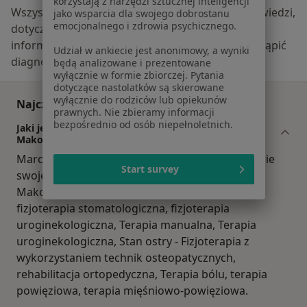
korzystają z narzędzi sztucznej inteligencji
Wszystkie treści, w szczególności pytania i odpowiedzi,
jako wsparcia dla swojego dobrostanu
emocjonalnego i zdrowia psychicznego.
dotyczące tematyki medycznej mają charakter
informacyjny i w żadnym wypadku nie mogą zastąpić
Udział w ankiecie jest anonimowy, a wyniki
diagnozy medycznej.
będą analizowane i prezentowane
wyłącznie w formie zbiorczej. Pytania
dotyczące nastolatków są skierowane
wyłącznie do rodziców lub opiekunów
Najczęściej zadawane pytania
prawnych. Nie zbieramy informacji
bezpośrednio od osób niepełnoletnich.
Jaki jest zakres porad oferowanych przez Marcin
Makowski?
Marcin Makowski to fizjoterapeuta. Na podstawie
Start survey
swojego doświadczenia i wykształcenia Marcin
Makowski oferuje usługi takie jak: rehabilitacja,
fizjoterapia stomatologiczna, fizjoterapia
uroginekologiczna, Terapia manualna, Terapia
uroginekologiczna, Stan ostry - Fizjoterapia z
wykorzystaniem technik osteopatycznych,
rehabilitacja ortopedyczna, Terapia bólu, terapia
powięziowa, terapia mięśniowo-powięziowa.