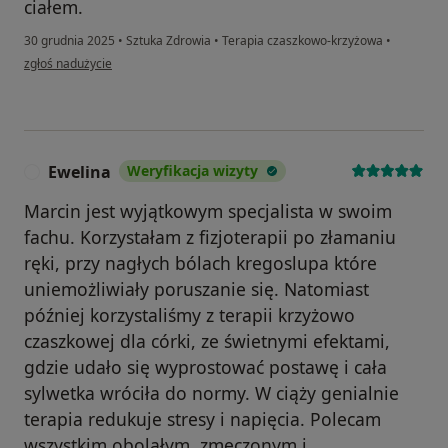
ciałem.
30 grudnia 2025
•
Sztuka Zdrowia
•
Terapia czaszkowo-krzyżowa
•
w opinii użytkownika Magda
zgłoś nadużycie
Ewelina
Weryfikacja wizyty
E
Marcin jest wyjątkowym specjalista w swoim
fachu. Korzystałam z fizjoterapii po złamaniu
ręki, przy nagłych bólach kregoslupa które
uniemożliwiały poruszanie się. Natomiast
później korzystaliśmy z terapii krzyżowo
czaszkowej dla córki, ze świetnymi efektami,
gdzie udało się wyprostować postawę i cała
sylwetka wróciła do normy. W ciąży genialnie
terapia redukuje stresy i napięcia. Polecam
wszystkim obolałym, zmęczonym i