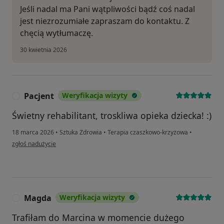
Jeśli nadal ma Pani wątpliwości bądź coś nadal
jest niezrozumiałe zapraszam do kontaktu. Z
chęcią wytłumaczę.
30 kwietnia 2026
Pacjent
Weryfikacja wizyty
P
Świetny rehabilitant, troskliwa opieka dziecka! :)
18 marca 2026
•
Sztuka Zdrowia
•
Terapia czaszkowo-krzyżowa
•
w opinii użytkownika Pacjent
zgłoś nadużycie
Magda
Weryfikacja wizyty
M
Trafiłam do Marcina w momencie dużego