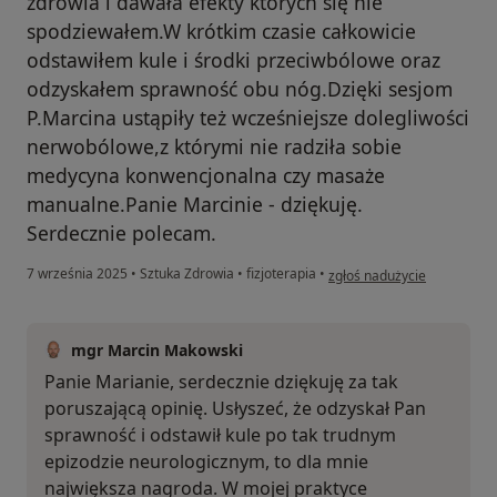
zdrowia i dawała efekty których się nie
spodziewałem.W krótkim czasie całkowicie
odstawiłem kule i środki przeciwbólowe oraz
odzyskałem sprawność obu nóg.Dzięki sesjom
P.Marcina ustąpiły też wcześniejsze dolegliwości
nerwobólowe,z którymi nie radziła sobie
medycyna konwencjonalna czy masaże
manualne.Panie Marcinie - dziękuję.
Serdecznie polecam.
w opinii użytkownika Maria
7 września 2025
•
Sztuka Zdrowia
•
fizjoterapia
•
zgłoś nadużycie
mgr Marcin Makowski
Panie Marianie, serdecznie dziękuję za tak
poruszającą opinię. Usłyszeć, że odzyskał Pan
sprawność i odstawił kule po tak trudnym
epizodzie neurologicznym, to dla mnie
największa nagroda. W mojej praktyce