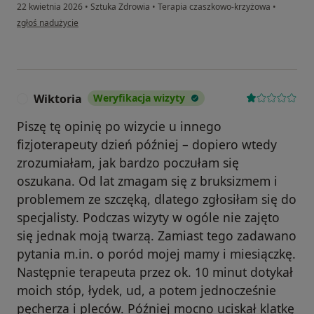
22 kwietnia 2026
•
Sztuka Zdrowia
•
Terapia czaszkowo-krzyżowa
•
w opinii użytkownika IP
zgłoś nadużycie
Wiktoria
Weryfikacja wizyty
W
Piszę tę opinię po wizycie u innego
fizjoterapeuty dzień później – dopiero wtedy
zrozumiałam, jak bardzo poczułam się
oszukana. Od lat zmagam się z bruksizmem i
problemem ze szczęką, dlatego zgłosiłam się do
specjalisty. Podczas wizyty w ogóle nie zajęto
się jednak moją twarzą. Zamiast tego zadawano
pytania m.in. o poród mojej mamy i miesiączkę.
Następnie terapeuta przez ok. 10 minut dotykał
moich stóp, łydek, ud, a potem jednocześnie
pęcherza i pleców. Później mocno uciskał klatkę