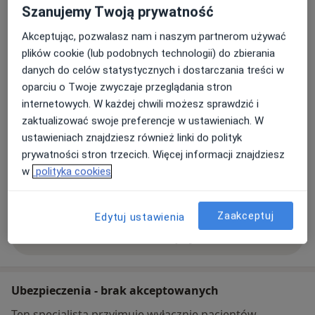
Szanujemy Twoją prywatność
Powiększ mapę
otwiera się w nowej karcie
Akceptując, pozwalasz nam i naszym partnerom używać
plików cookie (lub podobnych technologii) do zbierania
Dostępność
danych do celów statystycznych i dostarczania treści w
Pokaż kalendarz
oparciu o Twoje zwyczaje przeglądania stron
internetowych. W każdej chwili możesz sprawdzić i
zaktualizować swoje preferencje w ustawieniach. W
Metody płatności (wizyty prywatne)
ustawieniach znajdziesz również linki do polityk
Gotówka
prywatności stron trzecich. Więcej informacji znajdziesz
Blik
w
polityka cookies
Revolut
Przelew na konto
Zaakceptuj
Edytuj ustawienia
Pokaż więcej
o adresie
Ubezpieczenia - brak akceptowanych
Ten specjalista przyjmuje wyłącznie pacjentów