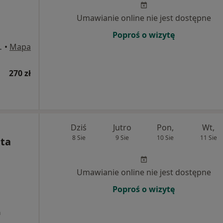
Umawianie online nie jest dostępne
Poproś o wizytę
ego 4/1, Gdynia
•
Mapa
270 zł
Dziś
Jutro
Pon,
Wt,
8 Sie
9 Sie
10 Sie
11 Sie
ta
Umawianie online nie jest dostępne
Poproś o wizytę
a