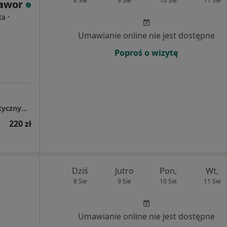
8 Sie
9 Sie
10 Sie
11 Sie
awor
·
ta
Umawianie online nie jest dostępne
Poproś o wizytę
Gabinet psychologiczny w centrum terapeutycznym Przystań na Rozwój, Rumia
220 zł
Dziś
Jutro
Pon,
Wt,
8 Sie
9 Sie
10 Sie
11 Sie
Umawianie online nie jest dostępne