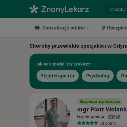
specjaliz
Konsultacje online
Ubezpiec
Choroby przewlekłe specjaliści w Gdyn
Jakiego specjalisty szukasz?
Fizjoterapeuta
Psycholog
Di
Bezpieczne płatności
mgr Piotr Wolani
·
Więcej
Fizjoterapeuta
78 opinii