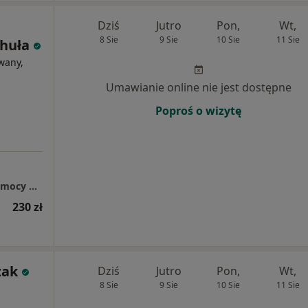
Dziś
Jutro
Pon,
Wt,
8 Sie
9 Sie
10 Sie
11 Sie
huła
wany,
Umawianie online nie jest dostępne
Poproś o wizytę
Paulina Chachuła, Gabinet Psychoterapii, Pomocy Psychologicznej i Seksuologicznej
230 zł
zak
Dziś
Jutro
Pon,
Wt,
8 Sie
9 Sie
10 Sie
11 Sie