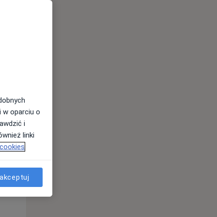
odobnych
Śr,
Czw,
Pt,
i w oparciu o
12 Sie
13 Sie
14 Sie
awdzić i
wnież linki
 cookies
akceptuj