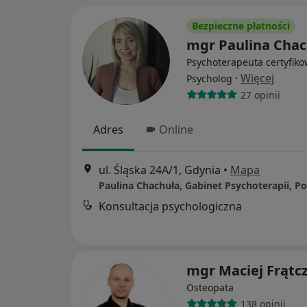
Bezpieczne płatności
mgr Paulina Chac
Psychoterapeuta certyfiko
·
Więcej
Psycholog
27 opinii
Adres
Online
ul. Śląska 24A/1, Gdynia
•
Mapa
Konsultacja psychologiczna
mgr Maciej Frątc
Osteopata
138 opinii