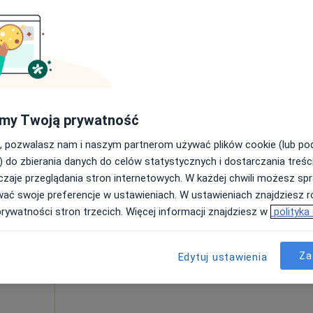
Poproś o wizytę
180 zł
my Twoją prywatność
, pozwalasz nam i naszym partnerom używać plików cookie (lub p
Dziś
Jutro
Pon,
Wt,
) do zbierania danych do celów statystycznych i dostarczania treśc
8 Sie
9 Sie
10 Sie
11 Sie
onert
zaje przeglądania stron internetowych. W każdej chwili możesz spr
wać swoje preferencje w ustawieniach. W ustawieniach znajdziesz ró
·
Więcej
prywatności stron trzecich. Więcej informacji znajdziesz w
polityka
Umawianie online nie jest dostępne
Poproś o wizytę
Za
Edytuj ustawienia