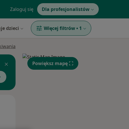
Zaloguj się
Dla profesjonalistów
je dzieci
Więcej filtrów
•
1
ukiwania
Powiększ mapę
Śr,
Czw,
Pt,
12 Sie
13 Sie
14 Sie