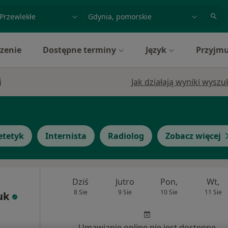
acja, badanie lub nazwisko
miasto lub dzielnica
zenie
Dostępne terminy
Język
Przyjmu
i
Jak działają wyniki wysz
etetyk
Internista
Radiolog
Zobacz więcej
Dziś
Jutro
Pon,
Wt,
8 Sie
9 Sie
10 Sie
11 Sie
uk
Umawianie online nie jest dostępne