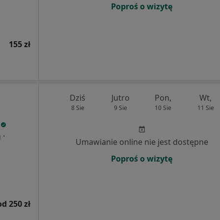
Poproś o wizytę
155 zł
Dziś
Jutro
Pon,
Wt,
8 Sie
9 Sie
10 Sie
11 Sie
·
g
Umawianie online nie jest dostępne
Poproś o wizytę
od 250 zł