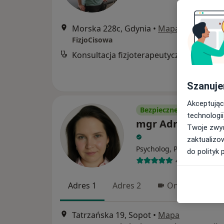
Morska 228c, Gdynia
•
Mapa
FizjoCisowa
Konsultacja fizjoterapeutyczna
Szanuje
Akceptując
Bezpieczne płatności
technologii
mgr Adrianna Gr
Twoje zwyc
zaktualizo
Psycholog, Psychoonkolog
do polityk 
4 opinie
Adres 1
Adres 2
Online
Tatrzańska 19, Sopot
•
Mapa