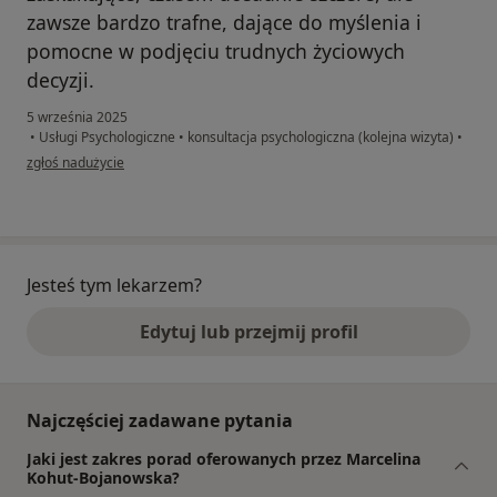
zawsze bardzo trafne, dające do myślenia i
pomocne w podjęciu trudnych życiowych
decyzji.
5 września 2025
•
Usługi Psychologiczne
•
konsultacja psychologiczna (kolejna wizyta)
•
w opinii użytkownika Figa
zgłoś nadużycie
Jesteś tym lekarzem?
Edytuj lub przejmij profil
Najczęściej zadawane pytania
Jaki jest zakres porad oferowanych przez Marcelina
Kohut-Bojanowska?