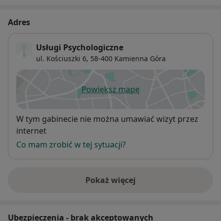
Adres
Usługi Psychologiczne
ul. Kościuszki 6,
58-400
Kamienna Góra
Powiększ mapę
otwiera się w nowej karcie
Dostępność
W tym gabinecie nie można umawiać wizyt przez
internet
Co mam zrobić w tej sytuacji?
Pokaż więcej
o adresie
Ubezpieczenia - brak akceptowanych