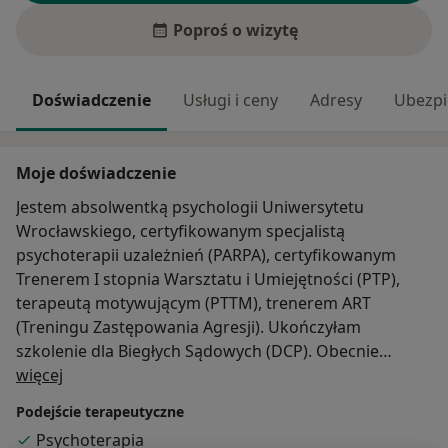
Poproś o wizytę
Doświadczenie
Usługi i ceny
Adresy
Ubezpi
Moje doświadczenie
Jestem absolwentką psychologii Uniwersytetu
Wrocławskiego, certyfikowanym specjalistą
psychoterapii uzależnień (PARPA), certyfikowanym
Trenerem I stopnia Warsztatu i Umiejętności (PTP),
terapeutą motywującym (PTTM), trenerem ART
(Treningu Zastępowania Agresji). Ukończyłam
szkolenie dla Biegłych Sądowych (DCP). Obecnie
O mnie
uczestniczę 4 letnim szkoleniu Psychoterapii
więcej
(Wrocławska Fundacja Ochrony Zdrowia Psychicznego
Podejście terapeutyczne
i Rozwoju Psychoterapii).
Psychoterapia