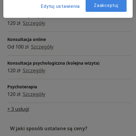
Zaakceptuj
Edytuj ustawienia
Interwencja kryzysowa
120 zł
Szczegóły
Konsultacja online
Od 100 zł
Szczegóły
Konsultacja psychologiczna (kolejna wizyta)
120 zł
Szczegóły
Psychoterapia
120 zł
Szczegóły
+ 3 usługi
W jaki sposób ustalane są ceny?