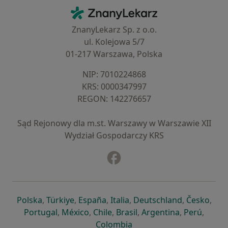
Kontakt
ZnanyLekarz - Strona główna
ZnanyLekarz Sp. z o.o.
ul. Kolejowa 5/7
01-217 Warszawa, Polska
NIP: ⁠7010224868
KRS: ⁠0000347997
REGON: ⁠142276657
Sąd Rejonowy dla m.st. Warszawy w Warszawie XII
Wydział Gospodarczy KRS
Facebook
otwiera się w nowej karcie
otwiera się w nowej karcie
otwiera się w nowej karcie
otwiera się w nowej karcie
otwiera się w nowej karci
otwiera się
otwi
Polska
,
Türkiye
,
España
,
Italia
,
Deutschland
,
Česko
,
otwiera się w nowej karcie
otwiera się w nowej karcie
otwiera się w nowej karcie
otwiera się w nowej kar
otwiera się 
otwier
Portugal
,
México
,
Chile
,
Brasil
,
Argentina
,
Perú
,
otwiera się w nowej karc
Colombia