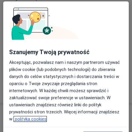
Psychoterapia uzależnień
Specjalizuję się w leczeniu uzależnienia od alkoholu
oraz innych środków psychoaktywnych, uzależnień
Główne obszary pomocy
behawioralnych, współuzależnienia. Prowadzę
Uzależnienia
Uzależnienie od hazardu
warsztaty o tematyce nakierowanej na poczucie
Zaburzenia lękowe
Zaburzenia nastroju
sprawczości, asertywności, wyrażania emocji oraz
poczucia własnej wartości i akceptacji siebie.
a11y_sr_more_diseas
Zaburzenia psychosomatyczne
+3
Szanujemy Twoją prywatność
Swoją pracę poddaję regularnej superwizji, dbam o
Pacjenci których przyjmuję
Akceptując, pozwalasz nam i naszym partnerom używać
zasady etyki zawodowej. Należę do Polskiego
Dorośli
plików cookie (lub podobnych technologii) do zbierania
Towarzystwa Psychologicznego, Polskiego
Dzieci
danych do celów statystycznych i dostarczania treści w
Towarzystwa Psychoterapii Uzależnień oraz Polskiego
oparciu o Twoje zwyczaje przeglądania stron
Towarzystwa Terapii Motywującej.
Pokaż więcej
internetowych. W każdej chwili możesz sprawdzić i
o doświadczeniu
zaktualizować swoje preferencje w ustawieniach. W
ustawieniach znajdziesz również linki do polityk
prywatności stron trzecich. Więcej informacji znajdziesz
Usługi i ceny
w
polityka cookies
Badania diagnostyczne
150 zł
Szczegóły