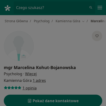
Me
Czego szukasz?
Strona Główna
Psycholog
Kamienna Góra
Marcelin
Zmień miasto
mgr
Marcelina Kohut-Bojanowska
O specjalizacjach
Psycholog
·
Więcej
Kamienna Góra
1 adres
1 opinia
Pokaż dane kontaktowe