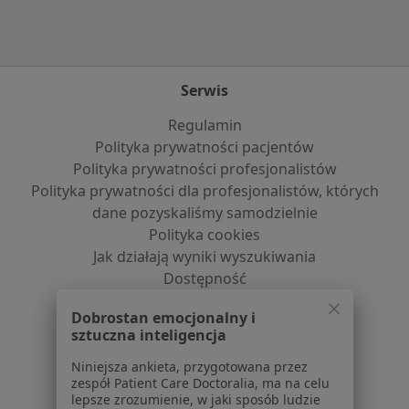
Serwis
Regulamin
Polityka prywatności pacjentów
Polityka prywatności profesjonalistów
Polityka prywatności dla profesjonalistów, których
dane pozyskaliśmy samodzielnie
Polityka cookies
Jak działają wyniki wyszukiwania
Dostępność
O nas
Dobrostan emocjonalny i
Praca
Rekrutujemy!
sztuczna inteligencja
Partnerzy
Centrum prasowe
Niniejsza ankieta, przygotowana przez
zespół Patient Care Doctoralia, ma na celu
Kontakt
lepsze zrozumienie, w jaki sposób ludzie