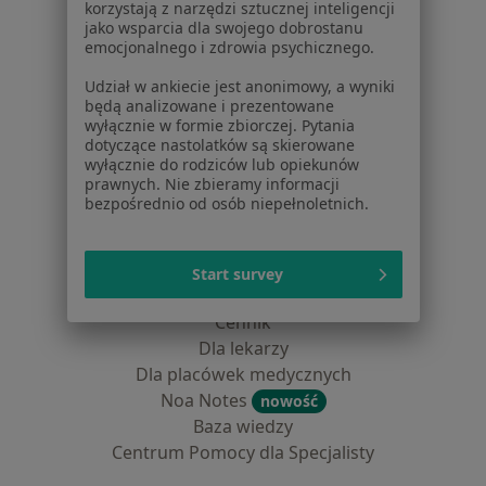
korzystają z narzędzi sztucznej inteligencji
Dla pacjentów
jako wsparcia dla swojego dobrostanu
emocjonalnego i zdrowia psychicznego.
Lekarze
Placówki medyczne
Udział w ankiecie jest anonimowy, a wyniki
będą analizowane i prezentowane
Pytania i odpowiedzi
wyłącznie w formie zbiorczej. Pytania
Usługi i zabiegi
dotyczące nastolatków są skierowane
Choroby
wyłącznie do rodziców lub opiekunów
prawnych. Nie zbieramy informacji
Pomoc
bezpośrednio od osób niepełnoletnich.
Aplikacje mobilne
Blog dla pacjentów
Start survey
Dla profesjonalistów
Cennik
Dla lekarzy
Dla placówek medycznych
Noa Notes
nowość
Baza wiedzy
Centrum Pomocy dla Specjalisty