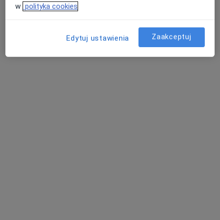
w
polityka cookies
Zaakceptuj
Edytuj ustawienia
mgr Anna Markowska
·
Więcej
Psycholog, Psychoterapeuta certyfikowany
68 opinii
Psychoterpia oraz diagnozy
Studia psychologia, Szkoła Psychoterapii
Pacjenci cenią wsparcie, zrozumnienie, współpracę
Adres
Online