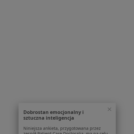
mgr Anna Naskręt
mgr Katarzyna
mgr Alicja Jakubczyk
psycholog
Augustyniak
psycholog
psycholog
Zobacz wszystkich 6 specjalistów
Brak dostępnych specjalistów z wolnymi terminami w tym centrum medycznym.
Pokaż profil
1
2
Powiązane wyszukiwania
|
Oferty pracy - Psycholog
W pobliżu Świebodzic
Dobrostan emocjonalny i
Psycholodzy w Legnicy
sztuczna inteligencja
Psycholodzy w Świdnicy
Niniejsza ankieta, przygotowana przez
zespół Patient Care Doctoralia, ma na celu