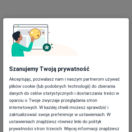
Bezpieczne płatności
mgr Katarzyna Augustyniak
Psycholog
5 opinii
Szanujemy Twoją prywatność
Adres 1
Adres 2
Akceptując, pozwalasz nam i naszym partnerom używać
plików cookie (lub podobnych technologii) do zbierania
Kasztelańska 3, Wałbrzych
•
Mapa
danych do celów statystycznych i dostarczania treści w
Strefa Zdrowia Alterego
oparciu o Twoje zwyczaje przeglądania stron
internetowych. W każdej chwili możesz sprawdzić i
Konsultacja psychologiczna
200 zł
zaktualizować swoje preferencje w ustawieniach. W
Specjalista nie oferuje umawiania online pod tym adresem.
ustawieniach znajdziesz również linki do polityk
prywatności stron trzecich. Więcej informacji znajdziesz
Poproś o wizytę