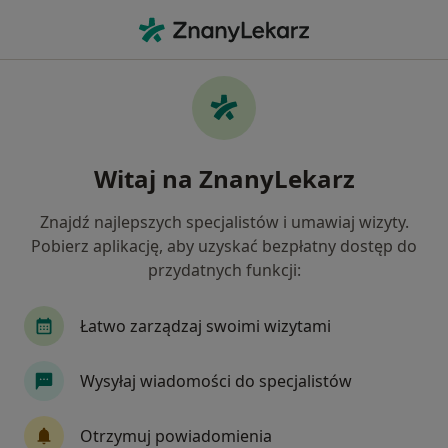
Me
Psycholog • Świebodzice, dolnośląskie
Filtry
Ubezpieczenie
Mapa
Polecani psycholodzy w Świebodzicach
Witaj na ZnanyLekarz
Jak działają wyniki wyszukiwania
Znajdź najlepszych specjalistów i umawiaj wizyty.
Pobierz aplikację, aby uzyskać bezpłatny dostęp do
Wybierz swoje ubezpieczenie
przydatnych funkcji:
Łatwo zarządzaj swoimi wizytami
Wysyłaj wiadomości do specjalistów
Otrzymuj powiadomienia