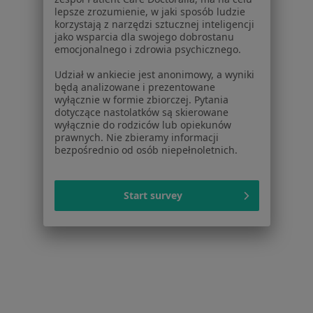
Psycholodzy w Jeleniej Górze
lepsze zrozumienie, w jaki sposób ludzie
korzystają z narzędzi sztucznej inteligencji
Psycholodzy w Wałbrzychu
jako wsparcia dla swojego dobrostanu
emocjonalnego i zdrowia psychicznego.
Psycholodzy w Dzierżoniowie
Udział w ankiecie jest anonimowy, a wyniki
Więcej (15)
będą analizowane i prezentowane
wyłącznie w formie zbiorczej. Pytania
Więcej w kategorii: W pobliżu Świebodzic
dotyczące nastolatków są skierowane
wyłącznie do rodziców lub opiekunów
Najczęstsze schorzenia
prawnych. Nie zbieramy informacji
bezpośrednio od osób niepełnoletnich.
Cukrzyca Świebodzice
Nietrzymanie moczu Świebodzice
Start survey
Bolesne miesiączkowanie Świebodzice
Ból barku Świebodzice
Ból biodra Świebodzice
Więcej (14)
Więcej w kategorii: Najczęstsze schorzenia