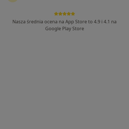
mgr Patrycja Szott - Gasimova
·
Więcej
Psycholog
Nasza średnia ocena na App Store to 4.9 i 4.1 na
8 opinii
Google Play Store
Adres
Online
Kolejowa 1e/4, Świdnica
•
Mapa
Prywatny gabinet
Konsultacja psychologiczna
200 zł
Specjalista nie oferuje umawiania online pod tym adresem.
Poproś o wizytę