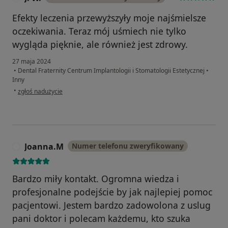
Efekty leczenia przewyższyły moje najśmielsze
oczekiwania. Teraz mój uśmiech nie tylko
wygląda pięknie, ale również jest zdrowy.
27 maja 2024
•
Dental Fraternity Centrum Implantologii i Stomatologii Estetycznej
•
Inny
w opinii użytkownika J. W.
•
zgłoś nadużycie
Joanna.M
Numer telefonu zweryfikowany
J
Bardzo miły kontakt. Ogromna wiedza i
profesjonalne podejście by jak najlepiej pomoc
pacjentowi. Jestem bardzo zadowolona z uslug
pani doktor i polecam każdemu, kto szuka