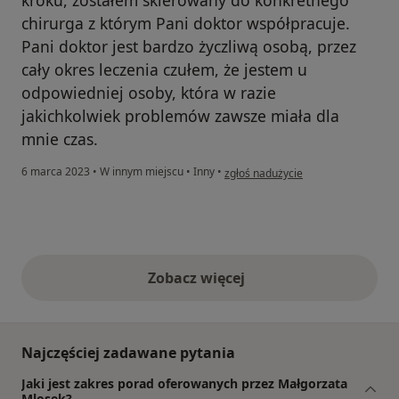
kroku, zostałem skierowany do konkretnego
chirurga z którym Pani doktor współpracuje.
Pani doktor jest bardzo życzliwą osobą, przez
cały okres leczenia czułem, że jestem u
odpowiedniej osoby, która w razie
jakichkolwiek problemów zawsze miała dla
mnie czas.
w opinii użytkownika Tomasz
6 marca 2023
•
W innym miejscu
•
Inny
•
zgłoś nadużycie
Zobacz więcej
opinie powyżej
Najczęściej zadawane pytania
Jaki jest zakres porad oferowanych przez Małgorzata
Mlosek?