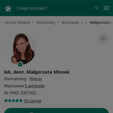
Me
Czego szukasz?
Strona Główna
Stomatolog
Warszawa
Małgorzata 
Zmień miasto
lek. dent.
Małgorzata Mlosek
O specjalizacjach
Stomatolog
·
Więcej
Warszawa
5 adresów
Nr PWZ: 3397352
93 opinie