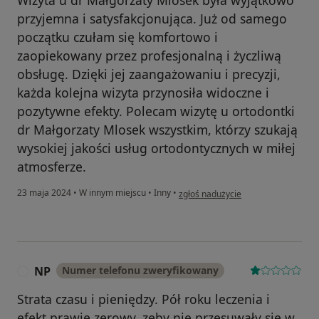
Wizyta u dr Małgorzaty Mlosek była wyjątkowo
przyjemna i satysfakcjonująca. Już od samego
początku czułam się komfortowo i
zaopiekowany przez profesjonalną i życzliwą
obsługę. Dzięki jej zaangażowaniu i precyzji,
każda kolejna wizyta przynosiła widoczne i
pozytywne efekty. Polecam wizytę u ortodontki
dr Małgorzaty Mlosek wszystkim, którzy szukają
wysokiej jakości usług ortodontycznych w miłej
atmosferze.
w opinii użytkownika Julian Lindner
23 maja 2024
•
W innym miejscu
•
Inny
•
zgłoś nadużycie
NP
Numer telefonu zweryfikowany
N
Strata czasu i pieniędzy. Pół roku leczenia i
efekt prawie zerowy, zęby nie przesuwały się w