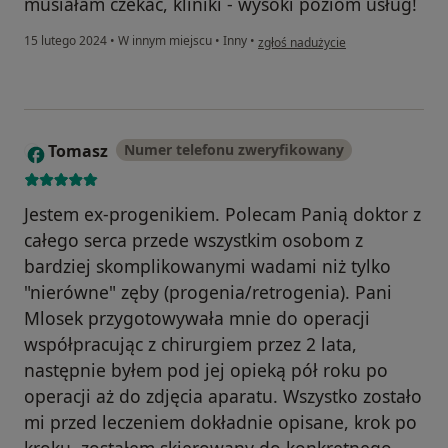
musiałam czekać, kliniki - wysoki poziom usług!
w opinii użytkownika Anna
15 lutego 2024
•
W innym miejscu
•
Inny
•
zgłoś nadużycie
Tomasz
Numer telefonu zweryfikowany
T
Jestem ex-progenikiem. Polecam Panią doktor z
całego serca przede wszystkim osobom z
bardziej skomplikowanymi wadami niż tylko
"nierówne" zęby (progenia/retrogenia). Pani
Mlosek przygotowywała mnie do operacji
współpracując z chirurgiem przez 2 lata,
następnie byłem pod jej opieką pół roku po
operacji aż do zdjęcia aparatu. Wszystko zostało
mi przed leczeniem dokładnie opisane, krok po