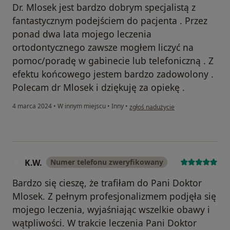
Dr. Mlosek jest bardzo dobrym specjalistą z
fantastycznym podejściem do pacjenta . Przez
ponad dwa lata mojego leczenia
ortodontycznego zawsze mogłem liczyć na
pomoc/poradę w gabinecie lub telefoniczną . Z
efektu końcowego jestem bardzo zadowolony .
Polecam dr Mlosek i dziękuję za opiekę .
w opinii użytkownika Andrzej
4 marca 2024
•
W innym miejscu
•
Inny
•
zgłoś nadużycie
K.W.
Numer telefonu zweryfikowany
K
Bardzo się cieszę, że trafiłam do Pani Doktor
Mlosek. Z pełnym profesjonalizmem podjęła się
mojego leczenia, wyjaśniając wszelkie obawy i
wątpliwości. W trakcie leczenia Pani Doktor