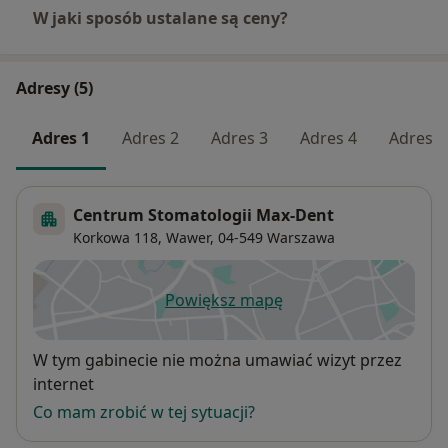
W jaki sposób ustalane są ceny?
Adresy (5)
Adres 1
Adres 2
Adres 3
Adres 4
Adres 5
Centrum Stomatologii Max-Dent
Korkowa 118,
Wawer
, 04-549
Warszawa
Powiększ mapę
otwiera się w nowej karcie
Dostępność
W tym gabinecie nie można umawiać wizyt przez
internet
Co mam zrobić w tej sytuacji?