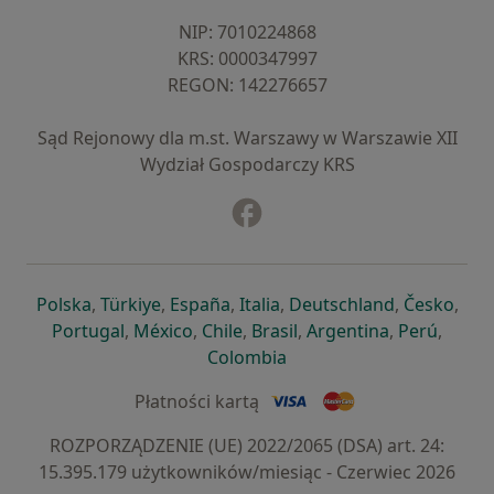
NIP: ⁠7010224868
KRS: ⁠0000347997
REGON: ⁠142276657
Sąd Rejonowy dla m.st. Warszawy w Warszawie XII
Wydział Gospodarczy KRS
Facebook
otwiera się w nowej karcie
otwiera się w nowej karcie
otwiera się w nowej karcie
otwiera się w nowej karcie
otwiera się w nowej karci
otwiera się
otwi
Polska
,
Türkiye
,
España
,
Italia
,
Deutschland
,
Česko
,
otwiera się w nowej karcie
otwiera się w nowej karcie
otwiera się w nowej karcie
otwiera się w nowej kar
otwiera się 
otwier
Portugal
,
México
,
Chile
,
Brasil
,
Argentina
,
Perú
,
otwiera się w nowej karc
Colombia
Płatności kartą
ROZPORZĄDZENIE (UE) 2022/2065 (DSA) art. 24:
15.395.179 użytkowników/miesiąc - Czerwiec 2026