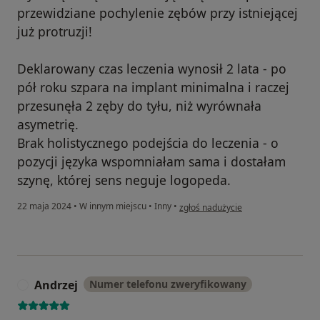
przewidziane pochylenie zębów przy istniejącej
już protruzji!
Deklarowany czas leczenia wynosił 2 lata - po
pół roku szpara na implant minimalna i raczej
przesunęła 2 zęby do tyłu, niż wyrównała
asymetrię.
Brak holistycznego podejścia do leczenia - o
pozycji języka wspomniałam sama i dostałam
szynę, której sens neguje logopeda.
w opinii użytkownika NP
22 maja 2024
•
W innym miejscu
•
Inny
•
zgłoś nadużycie
Andrzej
Numer telefonu zweryfikowany
A