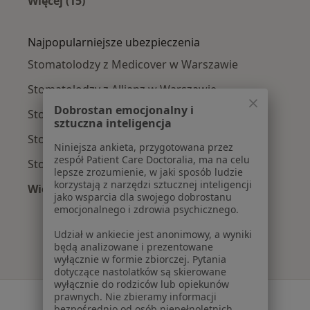
Więcej (15)
Więcej w kategorii: Najczęście leczone chorob
Najpopularniejsze ubezpieczenia
Stomatolodzy z Medicover w Warszawie
Stomatolodzy z Allianz w Warszawie
Dobrostan emocjonalny i
Stomatolodzy z INTER Polska w Warszawie
sztuczna inteligencja
Stomatolodzy z Signal Iduna w Warszawie
Niniejsza ankieta, przygotowana przez
zespół Patient Care Doctoralia, ma na celu
Stomatolodzy z Compensa w Warszawie
lepsze zrozumienie, w jaki sposób ludzie
korzystają z narzędzi sztucznej inteligencji
Więcej (9)
jako wsparcia dla swojego dobrostanu
Więcej w kategorii: Najpopularniejsze ubezpie
emocjonalnego i zdrowia psychicznego.
Udział w ankiecie jest anonimowy, a wyniki
będą analizowane i prezentowane
wyłącznie w formie zbiorczej. Pytania
dotyczące nastolatków są skierowane
wyłącznie do rodziców lub opiekunów
prawnych. Nie zbieramy informacji
Serwis
bezpośrednio od osób niepełnoletnich.