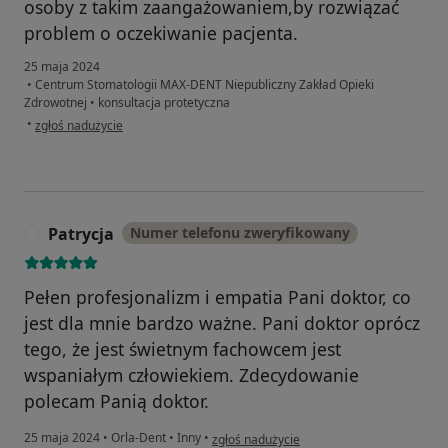
osoby z takim zaangażowaniem,by rozwiązać
problem o oczekiwanie pacjenta.
25 maja 2024
•
Centrum Stomatologii MAX-DENT Niepubliczny Zakład Opieki
Zdrowotnej
•
konsultacja protetyczna
w opinii użytkownika Joanna.M
•
zgłoś nadużycie
Patrycja
Numer telefonu zweryfikowany
P
Pełen profesjonalizm i empatia Pani doktor, co
jest dla mnie bardzo ważne. Pani doktor oprócz
tego, że jest świetnym fachowcem jest
wspaniałym człowiekiem. Zdecydowanie
polecam Panią doktor.
w opinii użytkownika Patrycja
25 maja 2024
•
Orla-Dent
•
Inny
•
zgłoś nadużycie