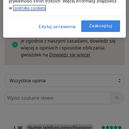
prywatności stron trzecich. Więcej informacji znajdziesz
w
polityka cookies
93 opinie
Zaakceptuj
Edytuj ustawienia
Sprawdzamy wszystkie opinie. Moderujemy
je zgodnie z naszymi zasadami, dowiedz się
więcej o opiniach i sposobie obliczania
Dowiedz się więce
gwiazdek na
Dowiedz się więcej
Szukaj w opiniach
J. W.
Numer telefonu zweryfikowany
J