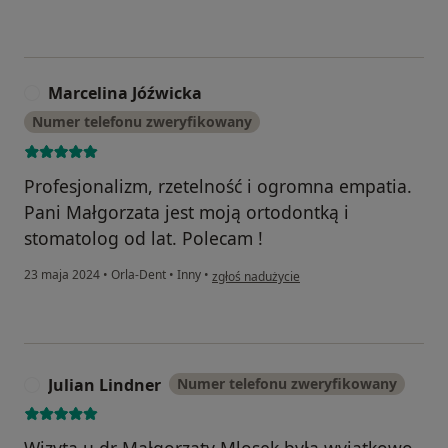
Marcelina Jóźwicka
M
Numer telefonu zweryfikowany
Profesjonalizm, rzetelność i ogromna empatia.
Pani Małgorzata jest moją ortodontką i
stomatolog od lat. Polecam !
w opinii użytkownika Marcelina Jóźwicka
23 maja 2024
•
Orla-Dent
•
Inny
•
zgłoś nadużycie
Julian Lindner
Numer telefonu zweryfikowany
J