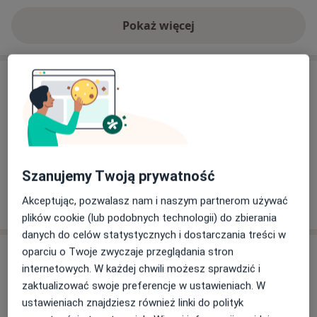
Pokaż więcej
o adresie
Ubezpieczenia - brak akceptowanych
Ten specjalista przyjmuje wyłącznie pacjentów
prywatnych. Możesz opłacić wizytę samodzielnie lub
znaleźć innego specjalistę, który akceptuje Twoje
ubezpieczenie.
Szanujemy Twoją prywatność
Szukaj specjalistów według ubezpieczenia
Akceptując, pozwalasz nam i naszym partnerom używać
plików cookie (lub podobnych technologii) do zbierania
danych do celów statystycznych i dostarczania treści w
oparciu o Twoje zwyczaje przeglądania stron
Opinie
internetowych. W każdej chwili możesz sprawdzić i
zaktualizować swoje preferencje w ustawieniach. W
Dodaj swoją opinię
ustawieniach znajdziesz również linki do polityk