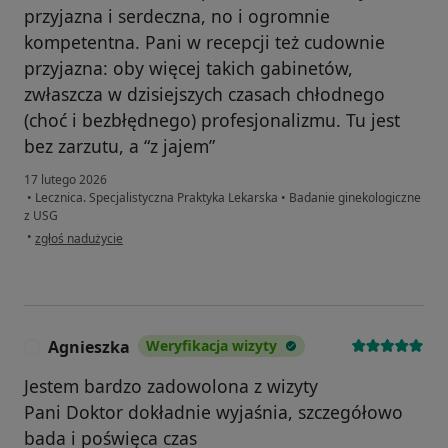
przyjazna i serdeczna, no i ogromnie
kompetentna. Pani w recepcji też cudownie
przyjazna: oby więcej takich gabinetów,
zwłaszcza w dzisiejszych czasach chłodnego
(choć i bezbłędnego) profesjonalizmu. Tu jest
bez zarzutu, a “z jajem”
17 lutego 2026
•
Lecznica. Specjalistyczna Praktyka Lekarska
•
Badanie ginekologiczne
z USG
w opinii użytkownika Tina
•
zgłoś nadużycie
Agnieszka
Weryfikacja wizyty
A
Jestem bardzo zadowolona z wizyty
Pani Doktor dokładnie wyjaśnia, szczegółowo
bada i poświęca czas