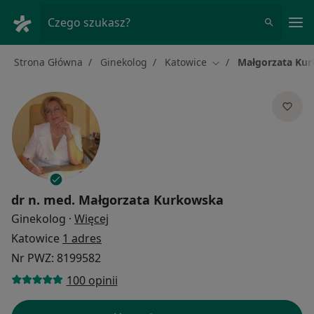
Me
Czego szukasz?
Strona Główna
Ginekolog
Katowice
Małgorzata Ku
Zmień miasto
dr n. med.
Małgorzata Kurkowska
O specjalizacjach
Ginekolog
·
Więcej
Katowice
1 adres
Nr PWZ: 8199582
100 opinii