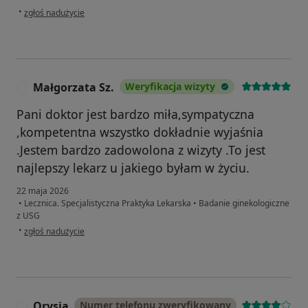
w opinii użytkownika Urszula
•
zgłoś nadużycie
Małgorzata Sz.
Weryfikacja wizyty
M
Pani doktor jest bardzo miła,sympatyczna
,kompetentna wszystko dokładnie wyjaśnia
.Jestem bardzo zadowolona z wizyty .To jest
najlepszy lekarz u jakiego byłam w życiu.
22 maja 2026
•
Lecznica. Specjalistyczna Praktyka Lekarska
•
Badanie ginekologiczne
z USG
w opinii użytkownika Małgorzata Sz.
•
zgłoś nadużycie
Orysia
Numer telefonu zweryfikowany
O