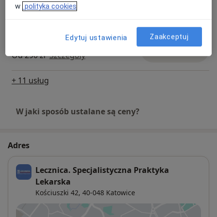
Badania ginekologiczne
w
polityka cookies
Umów wizytę
Szczegóły
Zaakceptuj
Edytuj ustawienia
Badania profilaktyczne
Umów wizytę
Od 290 zł
Szczegóły
+ 11 usług
W jaki sposób ustalane są ceny?
Adres
Lecznica. Specjalistyczna Praktyka
Lekarska
Kościuszki 42,
40-048
Katowice