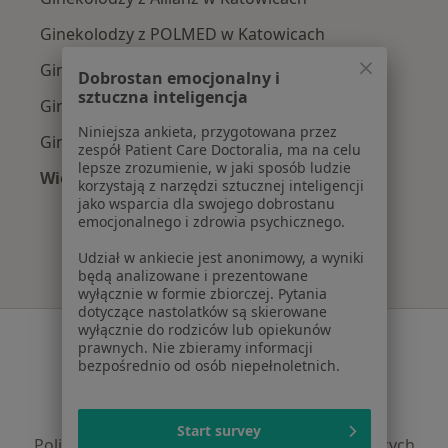
Ginekolodzy z POLMED w Katowicach
Ginekolodzy z Signal Iduna w Katowicach
Dobrostan emocjonalny i
sztuczna inteligencja
Ginekolodzy z NFZ w Katowicach
Niniejsza ankieta, przygotowana przez
Ginekolodzy z Medica Polska w Katowicach
zespół Patient Care Doctoralia, ma na celu
lepsze zrozumienie, w jaki sposób ludzie
Więcej (13)
korzystają z narzędzi sztucznej inteligencji
Więcej w kategorii: Najpopularniejsze ubezpi
jako wsparcia dla swojego dobrostanu
emocjonalnego i zdrowia psychicznego.
Udział w ankiecie jest anonimowy, a wyniki
będą analizowane i prezentowane
wyłącznie w formie zbiorczej. Pytania
dotyczące nastolatków są skierowane
wyłącznie do rodziców lub opiekunów
Serwis
prawnych. Nie zbieramy informacji
bezpośrednio od osób niepełnoletnich.
Regulamin
Polityka prywatności pacjentów
Polityka prywatności profesjonalistów
Start survey
Polityka prywatności dla profesjonalistów, których