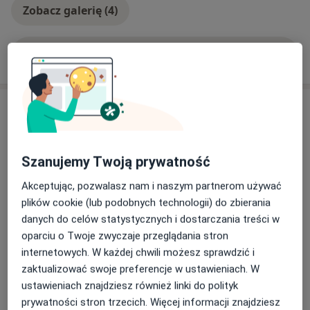
ultrasonograficznej dla lekarzy ze Śląska. Do dziś w
Zobacz galerię (4)
kręgu moich najważniejszych zainteresowań pozostaje
diagnostyka ultrasonograficzna i problemy Pań
dojrzałych, czyli dolegliwości okresu menopauzy.
Pokaż więcej
o doświadczeniu
Należę do:
Usługi i ceny
Polskiego Towarzystwa Ginekologicznego,
Polskiego Towarzystwa Ultrasonograficznego,
Konsultacja ginekologiczna
Umów wizytę
Polskiego Lekarskiego Towarzystwa Radiologicznego.
Szczegóły
Szanujemy Twoją prywatność
Akceptując, pozwalasz nam i naszym partnerom używać
Badanie ginekologiczne z USG
plików cookie (lub podobnych technologii) do zbierania
Umów wizytę
Od 300 zł
Szczegóły
danych do celów statystycznych i dostarczania treści w
oparciu o Twoje zwyczaje przeglądania stron
internetowych. W każdej chwili możesz sprawdzić i
Antykoncepcja
Umów wizytę
zaktualizować swoje preferencje w ustawieniach. W
Szczegóły
ustawieniach znajdziesz również linki do polityk
prywatności stron trzecich. Więcej informacji znajdziesz