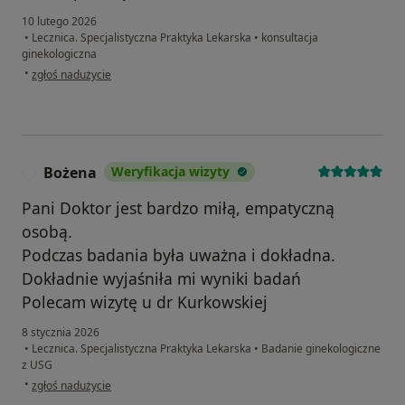
10 lutego 2026
•
Lecznica. Specjalistyczna Praktyka Lekarska
•
konsultacja
ginekologiczna
w opinii użytkownika Agnieszka
•
zgłoś nadużycie
Bożena
Weryfikacja wizyty
B
Pani Doktor jest bardzo miłą, empatyczną
osobą.
Podczas badania była uważna i dokładna.
Dokładnie wyjaśniła mi wyniki badań
Polecam wizytę u dr Kurkowskiej
8 stycznia 2026
•
Lecznica. Specjalistyczna Praktyka Lekarska
•
Badanie ginekologiczne
z USG
w opinii użytkownika Bożena
•
zgłoś nadużycie