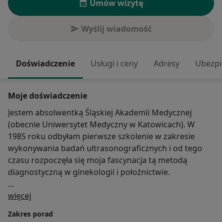
Umów wizytę
Wyślij wiadomość
Doświadczenie
Usługi i ceny
Adresy
Ubezpi
Moje doświadczenie
Jestem absolwentką Śląskiej Akademii Medycznej
(obecnie Uniwersytet Medyczny w Katowicach). W
1985 roku odbyłam pierwsze szkolenie w zakresie
wykonywania badań ultrasonograficznych i od tego
czasu rozpoczęła się moja fascynacja tą metodą
diagnostyczną w ginekologii i położnictwie.
O mnie
Temat mojej pracy doktorskiej, za którą otrzymałam
więcej
Ogólnopolską Nagrodę Naukową, to „Ocena badań
Zakres porad
ultrasonograficznych i hormonalnych w