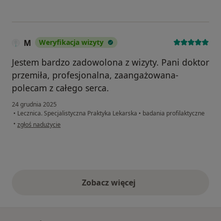
M
Weryfikacja wizyty
Jestem bardzo zadowolona z wizyty. Pani doktor
przemiła, profesjonalna, zaangażowana-
polecam z całego serca.
24 grudnia 2025
•
Lecznica. Specjalistyczna Praktyka Lekarska
•
badania profilaktyczne
w opinii użytkownika M
•
zgłoś nadużycie
Zobacz więcej
opinie powyżej