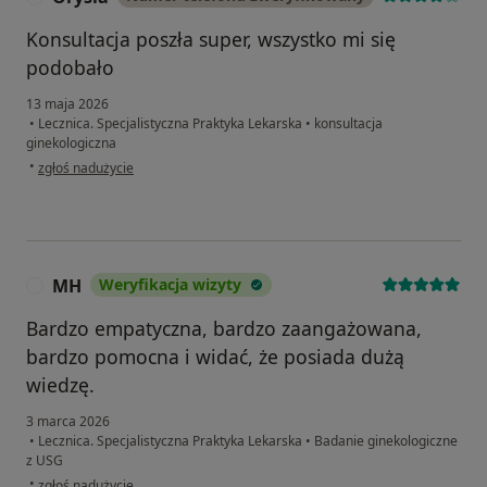
Konsultacja poszła super, wszystko mi się
podobało
13 maja 2026
•
Lecznica. Specjalistyczna Praktyka Lekarska
•
konsultacja
ginekologiczna
w opinii użytkownika Orysia
•
zgłoś nadużycie
MH
Weryfikacja wizyty
M
Bardzo empatyczna, bardzo zaangażowana,
bardzo pomocna i widać, że posiada dużą
wiedzę.
3 marca 2026
•
Lecznica. Specjalistyczna Praktyka Lekarska
•
Badanie ginekologiczne
z USG
w opinii użytkownika MH
•
zgłoś nadużycie