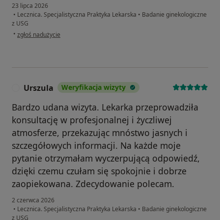
23 lipca 2026
•
Lecznica. Specjalistyczna Praktyka Lekarska
•
Badanie ginekologiczne
z USG
w opinii użytkownika Elżbieta
•
zgłoś nadużycie
Urszula
Weryfikacja wizyty
U
Bardzo udana wizyta. Lekarka przeprowadziła
konsultację w profesjonalnej i życzliwej
atmosferze, przekazując mnóstwo jasnych i
szczegółowych informacji. Na każde moje
pytanie otrzymałam wyczerpującą odpowiedź,
dzięki czemu czułam się spokojnie i dobrze
zaopiekowana. Zdecydowanie polecam.
2 czerwca 2026
•
Lecznica. Specjalistyczna Praktyka Lekarska
•
Badanie ginekologiczne
z USG