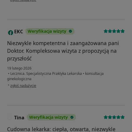
EKC
Weryfikacja wizyty
E
Niezwykle kompetentna i zaangażowana pani
Doktor. Kompleksowa wizyta z propozycją na
przyszłość
19 lutego 2026
•
Lecznica. Specjalistyczna Praktyka Lekarska
•
konsultacja
ginekologiczna
w opinii użytkownika EKC
•
zgłoś nadużycie
Tina
Weryfikacja wizyty
T
Cudowna lekarka: ciepła, otwarta, niezwykle