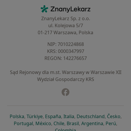
Kontakt
ZnanyLekarz - Strona główna
ZnanyLekarz Sp. z o.o.
ul. Kolejowa 5/7
01-217 Warszawa, Polska
NIP: ⁠7010224868
KRS: ⁠0000347997
REGON: ⁠142276657
Sąd Rejonowy dla m.st. Warszawy w Warszawie XII
Wydział Gospodarczy KRS
Facebook
otwiera się w nowej karcie
otwiera się w nowej karcie
otwiera się w nowej karcie
otwiera się w nowej karcie
otwiera się w nowej karci
otwiera się
otwi
Polska
,
Türkiye
,
España
,
Italia
,
Deutschland
,
Česko
,
otwiera się w nowej karcie
otwiera się w nowej karcie
otwiera się w nowej karcie
otwiera się w nowej kar
otwiera się 
otwier
Portugal
,
México
,
Chile
,
Brasil
,
Argentina
,
Perú
,
otwiera się w nowej karc
Colombia