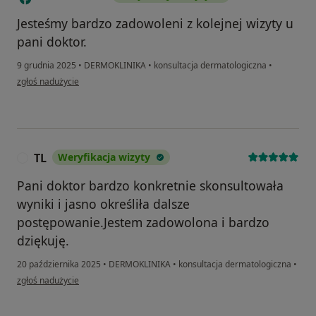
Jesteśmy bardzo zadowoleni z kolejnej wizyty u
pani doktor.
9 grudnia 2025
•
DERMOKLINIKA
•
konsultacja dermatologiczna
•
w opinii użytkownika MAGDALENA
zgłoś nadużycie
TL
Weryfikacja wizyty
T
Pani doktor bardzo konkretnie skonsultowała
wyniki i jasno określiła dalsze
postępowanie.Jestem zadowolona i bardzo
dziękuję.
20 października 2025
•
DERMOKLINIKA
•
konsultacja dermatologiczna
•
w opinii użytkownika TL
zgłoś nadużycie