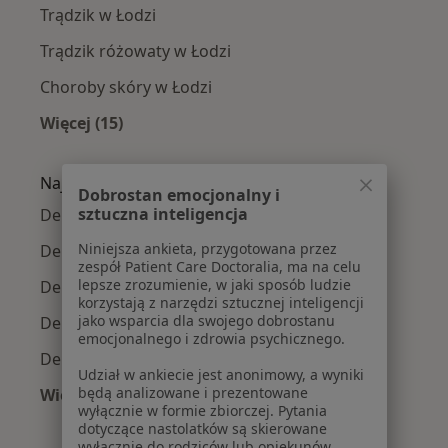
Trądzik w Łodzi
Trądzik różowaty w Łodzi
Choroby skóry w Łodzi
Więcej (15)
Więcej w kategorii: Najczęście leczone chorob
Najpopularniejsze ubezpieczenia
Dobrostan emocjonalny i
sztuczna inteligencja
Dermatolodzy z Allianz w Łodzi
Niniejsza ankieta, przygotowana przez
Dermatolodzy z Medicover w Łodzi
zespół Patient Care Doctoralia, ma na celu
lepsze zrozumienie, w jaki sposób ludzie
Dermatolodzy z NFZ w Łodzi
korzystają z narzędzi sztucznej inteligencji
jako wsparcia dla swojego dobrostanu
Dermatolodzy z PZU Zdrowie w Łodzi
emocjonalnego i zdrowia psychicznego.
Dermatolodzy z Signal Iduna w Łodzi
Udział w ankiecie jest anonimowy, a wyniki
będą analizowane i prezentowane
Więcej (4)
wyłącznie w formie zbiorczej. Pytania
Więcej w kategorii: Najpopularniejsze ubezpie
dotyczące nastolatków są skierowane
wyłącznie do rodziców lub opiekunów