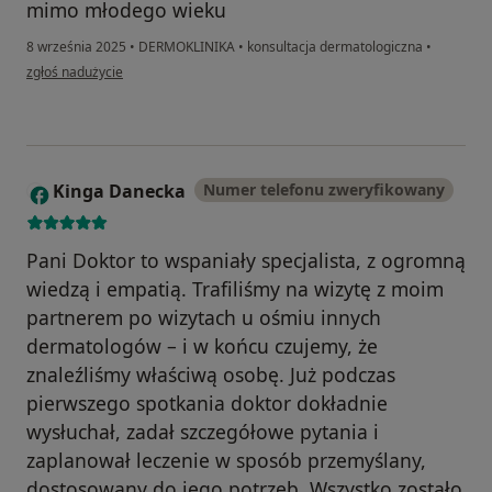
mimo młodego wieku
8 września 2025
•
DERMOKLINIKA
•
konsultacja dermatologiczna
•
w opinii użytkownika MAREK
zgłoś nadużycie
Kinga Danecka
Numer telefonu zweryfikowany
K
Pani Doktor to wspaniały specjalista, z ogromną
wiedzą i empatią. Trafiliśmy na wizytę z moim
partnerem po wizytach u ośmiu innych
dermatologów – i w końcu czujemy, że
znaleźliśmy właściwą osobę. Już podczas
pierwszego spotkania doktor dokładnie
wysłuchał, zadał szczegółowe pytania i
zaplanował leczenie w sposób przemyślany,
dostosowany do jego potrzeb. Wszystko zostało