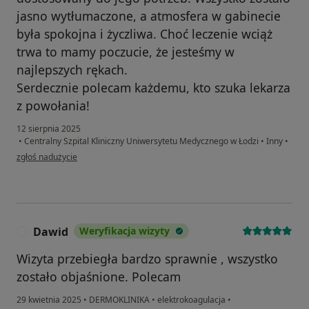
jasno wytłumaczone, a atmosfera w gabinecie
była spokojna i życzliwa. Choć leczenie wciąż
trwa to mamy poczucie, że jesteśmy w
najlepszych rękach.
Serdecznie polecam każdemu, kto szuka lekarza
z powołania!
12 sierpnia 2025
•
Centralny Szpital Kliniczny Uniwersytetu Medycznego w Łodzi
•
Inny
•
w opinii użytkownika Kinga Danecka
zgłoś nadużycie
Dawid
Weryfikacja wizyty
D
Wizyta przebiegła bardzo sprawnie , wszystko
zostało objaśnione. Polecam
29 kwietnia 2025
•
DERMOKLINIKA
•
elektrokoagulacja
•