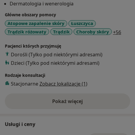
Dermatologia i wenerologia
szkoleniach, aby być na bieżąco z najnowszymi
doniesieniami naukowymi. Pracuję również jako
Główne obszary pomocy
nauczyciel akademicki Uniwersytetu Medycznego w
Atopowe zapalenie skóry
Łuszczyca
Łodzi.
a11y_
Trądzik różowaty
Trądzik
Choroby skóry
+56
Zajmuję się leczeniem zarówno u dzieci jak i u
dorosłych: trądziku, atopowego zapalenia skóry,
Pacjenci których przyjmuję
łuszczycy, chorób alergicznych, bakteryjnych i
Dorośli (Tylko pod niektórymi adresami)
wirusowych. Jestem autorką publikacji w tym zakresie
Dzieci (Tylko pod niektórymi adresami)
w czasopismach naukowych. Szczególnie interesuję
się dermatologią dziecięcą oraz dermoskopowym
Rodzaje konsultacji
badaniem znamion - szkolenia w tym zakresie
Stacjonarne
Zobacz lokalizacje (1)
odbywałam m.in. w Mediolanie i Brukseli. W zakresie
badania znamion uzyskałam certyfikat Dermoscopy
Excellence.
Pokaż więcej
o doświadczeniu
Usługi i ceny