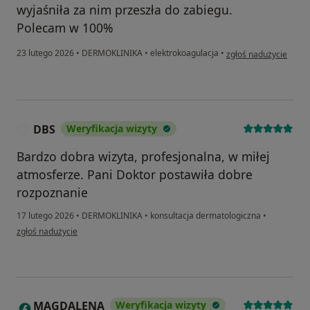
wyjaśniła za nim przeszła do zabiegu.
Polecam w 100%
w opinii użytkownika 
23 lutego 2026
•
DERMOKLINIKA
•
elektrokoagulacja
•
zgłoś nadużycie
DBS
Weryfikacja wizyty
D
Bardzo dobra wizyta, profesjonalna, w miłej
atmosferze. Pani Doktor postawiła dobre
rozpoznanie
17 lutego 2026
•
DERMOKLINIKA
•
konsultacja dermatologiczna
•
w opinii użytkownika DBS
zgłoś nadużycie
MAGDALENA
Weryfikacja wizyty
M