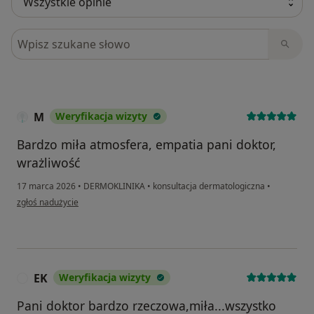
Szukaj w opiniach
M
Weryfikacja wizyty
Bardzo miła atmosfera, empatia pani doktor,
wrażliwość
17 marca 2026
•
DERMOKLINIKA
•
konsultacja dermatologiczna
•
w opinii użytkownika M
zgłoś nadużycie
EK
Weryfikacja wizyty
E
Pani doktor bardzo rzeczowa,miła...wszystko