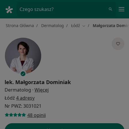
Me
Czego szukasz?
Strona Główna
Dermatolog
Łódź
Małgorzata Domin
Zmień miasto
lek.
Małgorzata Dominiak
O specjalizacjach
Dermatolog
·
Więcej
Łódź
4 adresy
Nr PWZ: 3031021
48 opinii