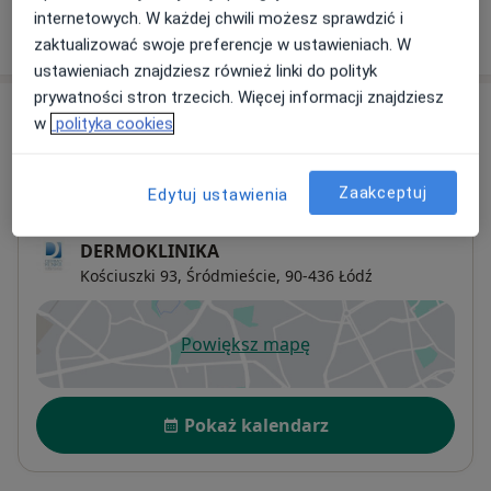
internetowych. W każdej chwili możesz sprawdzić i
W jaki sposób ustalane są ceny?
zaktualizować swoje preferencje w ustawieniach. W
ustawieniach znajdziesz również linki do polityk
prywatności stron trzecich. Więcej informacji znajdziesz
Adresy (4)
w
polityka cookies
Adres 1
Adres 2
Adres 3
Adres 4
Zaakceptuj
Edytuj ustawienia
DERMOKLINIKA
Kościuszki 93,
Śródmieście
, 90-436
Łódź
Powiększ mapę
otwiera się w nowej karcie
Dostępność
Pokaż kalendarz