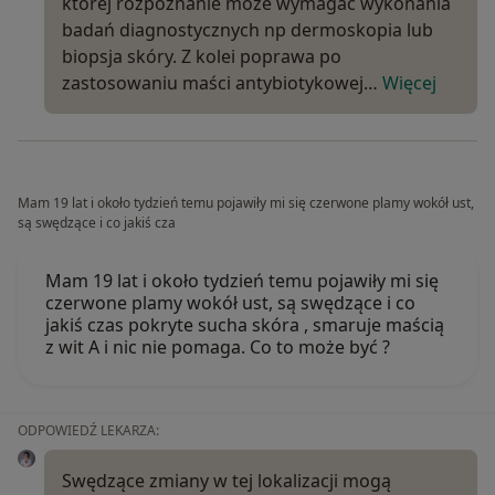
której rozpoznanie może wymagać wykonania
badań diagnostycznych np dermoskopia lub
biopsja skóry. Z kolei poprawa po
zastosowaniu maści antybiotykowej…
Więcej
Mam 19 lat i około tydzień temu pojawiły mi się czerwone plamy wokół ust,
są swędzące i co jakiś cza
Mam 19 lat i około tydzień temu pojawiły mi się
czerwone plamy wokół ust, są swędzące i co
jakiś czas pokryte sucha skóra , smaruje maścią
z wit A i nic nie pomaga. Co to może być ?
ODPOWIEDŹ LEKARZA:
Swędzące zmiany w tej lokalizacji mogą