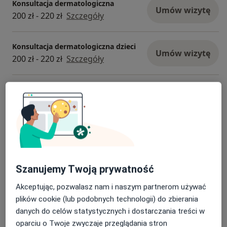
Konsultacja dermatologiczna
Umów wizytę
200 zł - 220 zł
Szczegóły
Konsultacja dermatologiczna dzieci
Umów wizytę
200 zł - 220 zł
Szczegóły
Elektrokoagulacja
Umów wizytę
Szczegóły
Krioterapia
Umów wizytę
Od 200 zł
Szczegóły
Szanujemy Twoją prywatność
Konsultacja dermatologiczna (pierwsza wizyta)
Szczegóły
Akceptując, pozwalasz nam i naszym partnerom używać
plików cookie (lub podobnych technologii) do zbierania
+ 5 usług
danych do celów statystycznych i dostarczania treści w
oparciu o Twoje zwyczaje przeglądania stron