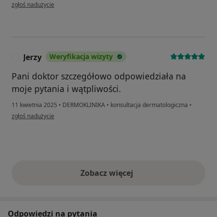
w opinii użytkownika Dawid
zgłoś nadużycie
Jerzy
Weryfikacja wizyty
J
Pani doktor szczegółowo odpowiedziała na
moje pytania i wątpliwości.
11 kwietnia 2025
•
DERMOKLINIKA
•
konsultacja dermatologiczna
•
w opinii użytkownika Jerzy
zgłoś nadużycie
Zobacz więcej
opinie powyżej
Odpowiedzi na pytania