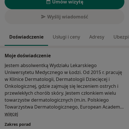
Umów wizytę
Wyślij wiadomość
Doświadczenie
Usługi i ceny
Adresy
Ubezpi
Moje doświadczenie
Jestem absolwentką Wydziału Lekarskiego
Uniwersytetu Medycznego w Łodzi. Od 2015 r. pracuję
w Klinice Dermatologii, Dermatologii Dziecięcej i
Onkologicznej, gdzie zajmuję się leczeniem ostrych i
przewlekłych chorób skóry. Jestem członkiem wielu
towarzystw dermatologicznych (m.in. Polskiego
Towarzystwa Dermatologicznego, European Academy
O mnie
of Dermatology and Venerology, International
więcej
Demoscopy Society). Stale podnoszę swoje
Zakres porad
umiejętności na krajowych i międzynarodowych