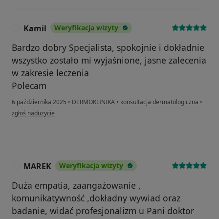
Kamil
Weryfikacja wizyty
K
Bardzo dobry Specjalista, spokojnie i dokładnie
wszystko zostało mi wyjaśnione, jasne zalecenia
w zakresie leczenia
Polecam
6 października 2025
•
DERMOKLINIKA
•
konsultacja dermatologiczna
•
w opinii użytkownika Kamil
zgłoś nadużycie
MAREK
Weryfikacja wizyty
M
Duża empatia, zaangażowanie ,
komunikatywność ,dokładny wywiad oraz
badanie, widać profesjonalizm u Pani doktor