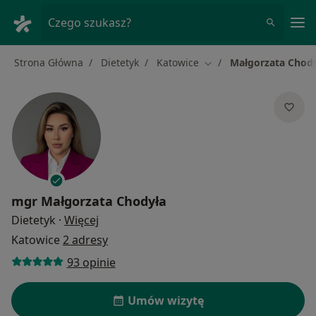
Me
Czego szukasz?
Strona Główna
Dietetyk
Katowice
Małgorzata Chod
Zmień miasto
mgr
Małgorzata Chodyła
O specjalizacjach
Dietetyk
·
Więcej
Katowice
2 adresy
93 opinie
Umów wizytę