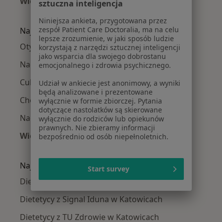
Więcej (14)
sztuczna inteligencja
Więcej w kategorii: W pobliżu Katowic
Niniejsza ankieta, przygotowana przez
zespół Patient Care Doctoralia, ma na celu
Najczęście leczone choroby
lepsze zrozumienie, w jaki sposób ludzie
Otyłość w Katowicach
korzystają z narzędzi sztucznej inteligencji
jako wsparcia dla swojego dobrostanu
Nadwaga w Katowicach
emocjonalnego i zdrowia psychicznego.
Cukrzyca w Katowicach
Udział w ankiecie jest anonimowy, a wyniki
będą analizowane i prezentowane
Choroby dietozależne w Katowicach
wyłącznie w formie zbiorczej. Pytania
dotyczące nastolatków są skierowane
Nadciśnienie tętnicze w Katowicach
wyłącznie do rodziców lub opiekunów
prawnych. Nie zbieramy informacji
Więcej (15)
bezpośrednio od osób niepełnoletnich.
Więcej w kategorii: Najczęście leczone chorob
Najpopularniejsze ubezpieczenia
Start survey
Dietetycy z Allianz w Katowicach
Dietetycy z Signal Iduna w Katowicach
Dietetycy z TU Zdrowie w Katowicach