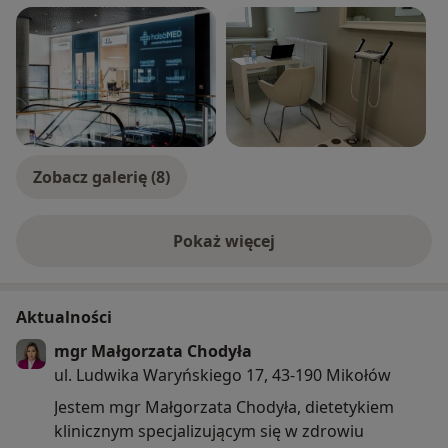
Twojego stanu zdrowia i witalności przez prawidłowe
odżywianie. Ze mną trwale zmienisz nawyki
żywieniowe i osiągniesz swój cel bez wyrzeczeń.
Zapewnię Ci profesjonalne konsultacje dietetyczne
oraz psychodietetyczne i przywrócę harmonię
Twojego stanu zdrowia ~
Zobacz galerię (8)
Pokaż więcej
o doświadczeniu
Aktualności
mgr Małgorzata Chodyła
ul. Ludwika Waryńskiego 17, 43-190 Mikołów
Jestem mgr Małgorzata Chodyła, dietetykiem
klinicznym specjalizującym się w zdrowiu