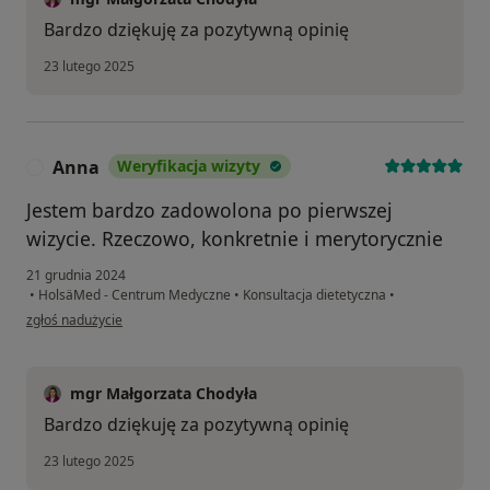
Bardzo dziękuję za pozytywną opinię
23 lutego 2025
Anna
Weryfikacja wizyty
A
Jestem bardzo zadowolona po pierwszej
wizycie. Rzeczowo, konkretnie i merytorycznie
21 grudnia 2024
•
HolsäMed - Centrum Medyczne
•
Konsultacja dietetyczna
•
w opinii użytkownika Anna
zgłoś nadużycie
mgr Małgorzata Chodyła
Bardzo dziękuję za pozytywną opinię
23 lutego 2025