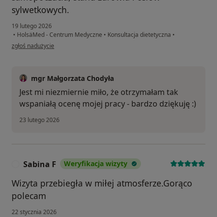
sylwetkowych.
19 lutego 2026
•
HolsäMed - Centrum Medyczne
•
Konsultacja dietetyczna
•
w opinii użytkownika ABW
zgłoś nadużycie
mgr Małgorzata Chodyła
Jest mi niezmiernie miło, że otrzymałam tak
wspaniałą ocenę mojej pracy - bardzo dziękuję :)
23 lutego 2026
Sabina F
Weryfikacja wizyty
S
Wizyta przebiegła w miłej atmosferze.Gorąco
polecam
22 stycznia 2026