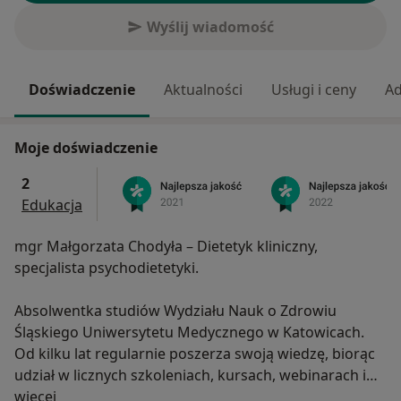
Wyślij wiadomość
Doświadczenie
Aktualności
Usługi i ceny
Ad
Moje doświadczenie
2
Edukacja
mgr Małgorzata Chodyła – Dietetyk kliniczny,
specjalista psychodietetyki.
Absolwentka studiów Wydziału Nauk o Zdrowiu
Śląskiego Uniwersytetu Medycznego w Katowicach.
Od kilku lat regularnie poszerza swoją wiedzę, biorąc
udział w licznych szkoleniach, kursach, webinarach i
O mnie
konferencjach naukowych z zakresu dietetyki
więcej