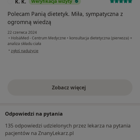
K. K.
Weryfikacja wizyty
K
Polecam Panią dietetyk. Miła, sympatyczna z
ogromną wiedzą
22 czerwca 2024
•
HolsäMed - Centrum Medyczne
•
konsultacja dietetyczna (pierwsza) +
analiza składu ciała
w opinii użytkownika K. K.
•
zgłoś nadużycie
Zobacz więcej
opinie powyżej
Odpowiedzi na pytania
135 odpowiedzi udzielonych przez lekarza na pytania
pacjentów na ZnanyLekarz.pl