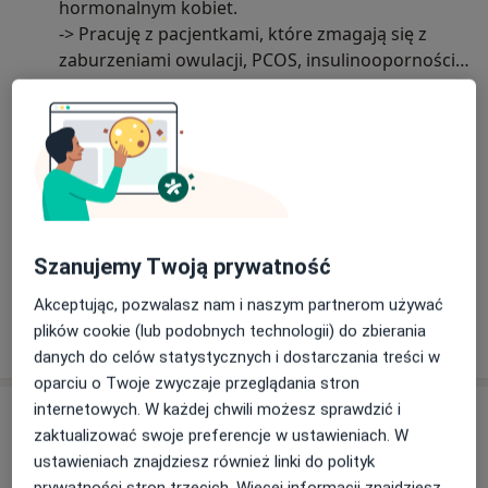
hormonalnym kobiet.
-> Pracuję z pacjentkami, które zmagają się z
zaburzeniami owulacji, PCOS, insulinoopornością,
problemami z zajściem w ciążę oraz przewlekłym
Dowiedz się więcej
zmęczeniem i nieregularnymi miesiączkami.
02/01/2026
-> Pomagam kobietom odzyskać równowagę
hormonalną poprzez indywidualne podejście
oparte na badaniach, realnym stylu życia i
praktycznych zaleceniach żywieniowych.
-> Łączę dietetykę kliniczną z psychodietetyką,
Szanujemy Twoją prywatność
dzięki czemu wspieram nie tylko organizm, ale i
emocje — bo hormony reagują na cały styl życia,
Akceptując, pozwalasz nam i naszym partnerom używać
nie tylko na talerz.
plików cookie (lub podobnych technologii) do zbierania
W czym mogę pomóc?
danych do celów statystycznych i dostarczania treści w
+ PCOS, insulinooporność, hiperandrogenizm
oparciu o Twoje zwyczaje przeglądania stron
+ zaburzenia owulacji i przygotowanie do ciąży
internetowych. W każdej chwili możesz sprawdzić i
Usługi i ceny
+ problemy z cyklem, PMS, nieregularne
zaktualizować swoje preferencje w ustawieniach. W
miesiączki
Konsultacja dietetyczna
ustawieniach znajdziesz również linki do polityk
Umów wizytę
+ chroniczne zmęczenie, mgła mózgowa, napady
280 zł
Szczegóły
prywatności stron trzecich. Więcej informacji znajdziesz