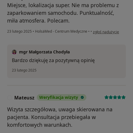
Miejsce, lokalizacja super. Nie ma problemu z
zaparkowaniem samochodu. Punktualność,
miła atmosfera. Polecam.
w opinii użytkownika Iw
23 lutego 2025
•
HolsäMed - Centrum Medyczne
•
•
zgłoś nadużycie
mgr Małgorzata Chodyła
Bardzo dziękuję za pozytywną opinię
23 lutego 2025
Mateusz
Weryfikacja wizyty
M
Wizyta szczegółowa, uwaga skierowana na
pacjenta. Konsultacja przebiegała w
komfortowych warunkach.