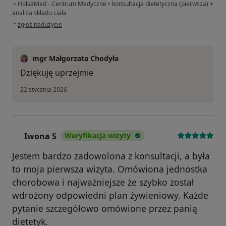
•
HolsäMed - Centrum Medyczne
•
konsultacja dietetyczna (pierwsza) +
analiza składu ciała
w opinii użytkownika Sabina F
•
zgłoś nadużycie
mgr Małgorzata Chodyła
Dziękuję uprzejmie
22 stycznia 2026
Iwona S
Weryfikacja wizyty
I
Jestem bardzo zadowolona z konsultacji, a była
to moja pierwsza wizyta. Omówiona jednostka
chorobowa i najważniejsze że szybko został
wdrożony odpowiedni plan żywieniowy. Każde
pytanie szczegółowo omówione przez panią
dietetyk.