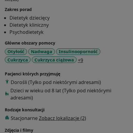
klinicznej. Członek Polskiego Towarzystwa Dietetyki.
Zakres porad
Dietetyk dziecięcy
Zajmuję się pacjentami zarówno zdrowymi, jak i
Dietetyk kliniczny
chorymi, głównie schorzeniami metabolicznymi
Psychodietetyk
(insulinooproność, cukrzyca, nadwaga, otyłość,
niedowaga), ale także chorobami wewnętrznymi (m.in
Główne obszary pomocy
zaburzenia funkcjonowania tarczycy oraz innych
Otyłość
Nadwaga
Insulinooporność
narządów).
a11y_sr_more_disease
Cukrzyca
Cukrzyca ciążowa
+9
Ponadto z powodzeniem zajmuję się żywieniem w
Pacjenci których przyjmuję
niepłodności, zaburzeniach owulacji oraz
Dorośli (Tylko pod niektórymi adresami)
programowaniem żywienia kobiety w trakcie ciąży i po
Dzieci w wieku od 8 lat (Tylko pod niektórymi
połogu. Zakres mojej specjalizacji to dietetyka
adresami)
hormonalna. Oferuję profesjonalne konsultacje
również z zakresu żywienia dzieci i młodzieży oraz
Rodzaje konsultacji
pacjentów z różnymi chorobami klinicznymi.
Stacjonarne
Zobacz lokalizacje (2)
DietoVita to dietoterapia i dietoprofilaktyka dla
Zdjęcia i filmy