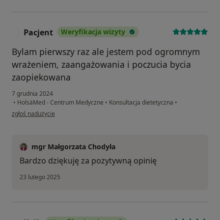
Pacjent
Weryfikacja wizyty
P
Bylam pierwszy raz ale jestem pod ogromnym
wrażeniem, zaangażowania i poczucia bycia
zaopiekowana
7 grudnia 2024
•
HolsäMed - Centrum Medyczne
•
Konsultacja dietetyczna
•
w opinii użytkownika Pacjent
zgłoś nadużycie
mgr Małgorzata Chodyła
Bardzo dziękuję za pozytywną opinię
23 lutego 2025