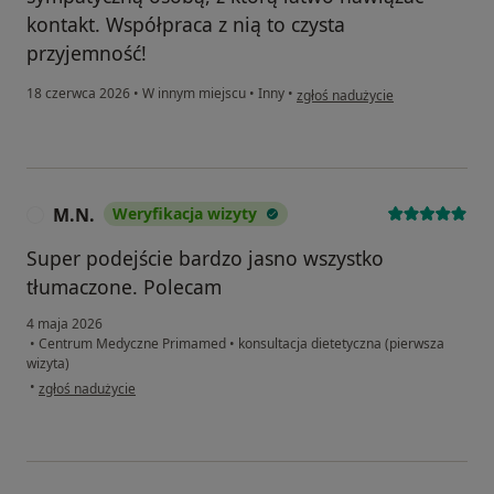
kontakt. Współpraca z nią to czysta
przyjemność!
w opinii użytkownika Dominika
18 czerwca 2026
•
W innym miejscu
•
Inny
•
zgłoś nadużycie
M.N.
Weryfikacja wizyty
M
Super podejście bardzo jasno wszystko
tłumaczone. Polecam
4 maja 2026
•
Centrum Medyczne Primamed
•
konsultacja dietetyczna (pierwsza
wizyta)
w opinii użytkownika M.N.
•
zgłoś nadużycie