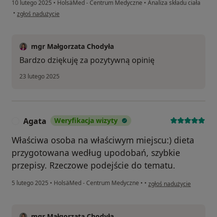
10 lutego 2025
•
HolsäMed - Centrum Medyczne
•
Analiza składu ciała
w opinii użytkownika Mateusz
•
zgłoś nadużycie
mgr Małgorzata Chodyła
Bardzo dziękuję za pozytywną opinię
23 lutego 2025
Agata
Weryfikacja wizyty
A
Właściwa osoba na właściwym miejscu:) dieta
przygotowana według upodobań, szybkie
przepisy. Rzeczowe podejście do tematu.
w opinii użytkownika Aga
5 lutego 2025
•
HolsäMed - Centrum Medyczne
•
•
zgłoś nadużycie
mgr Małgorzata Chodyła