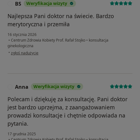
BS
Weryfikacja wizyty
B
Najlepsza Pani doktor na świecie. Bardzo
merytoryczna i przemiła
16 stycznia 2026
•
Centrum Zdrowia Kobiety Prof. Rafał Stojko
•
konsultacja
ginekologiczna
w opinii użytkownika BS
•
zgłoś nadużycie
Anna
Weryfikacja wizyty
A
Polecam i dziękuję za konsultację. Pani doktor
jest bardzo uprzejma, z zaangażowaniem
prowadzi konsultacje i chętnie odpowiada na
pytania.
17 grudnia 2025
•
Centrum Zdrowia Kobiety Prof. Rafał Stojko
•
konsultacja