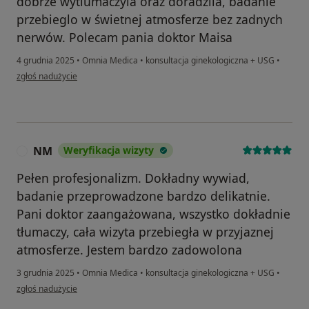
dobrze wytlumaczyla oraz doradzila, badanie
przebieglo w świetnej atmosferze bez zadnych
nerwów. Polecam pania doktor Maisa
4 grudnia 2025
•
Omnia Medica
•
konsultacja ginekologiczna + USG
•
w opinii użytkownika Teresa
zgłoś nadużycie
NM
Weryfikacja wizyty
N
Pełen profesjonalizm. Dokładny wywiad,
badanie przeprowadzone bardzo delikatnie.
Pani doktor zaangażowana, wszystko dokładnie
tłumaczy, cała wizyta przebiegła w przyjaznej
atmosferze. Jestem bardzo zadowolona
3 grudnia 2025
•
Omnia Medica
•
konsultacja ginekologiczna + USG
•
w opinii użytkownika NM
zgłoś nadużycie