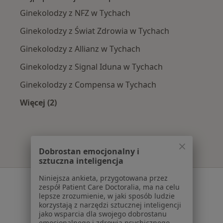
Ginekolodzy z NFZ w Tychach
Ginekolodzy z Świat Zdrowia w Tychach
Ginekolodzy z Allianz w Tychach
Ginekolodzy z Signal Iduna w Tychach
Ginekolodzy z Compensa w Tychach
Więcej (2)
Więcej w kategorii: Najpopularniejsze ubezpie
Dobrostan emocjonalny i
sztuczna inteligencja
Niniejsza ankieta, przygotowana przez
Serwis
zespół Patient Care Doctoralia, ma na celu
lepsze zrozumienie, w jaki sposób ludzie
Regulamin
korzystają z narzędzi sztucznej inteligencji
Polityka prywatności pacjentów
jako wsparcia dla swojego dobrostanu
emocjonalnego i zdrowia psychicznego.