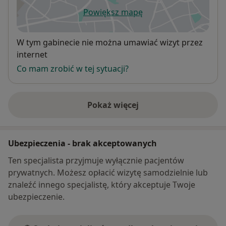
Powiększ mapę
otwiera się w nowej karcie
Dostępność
W tym gabinecie nie można umawiać wizyt przez
internet
Co mam zrobić w tej sytuacji?
Pokaż więcej
o adresie
Ubezpieczenia - brak akceptowanych
Ten specjalista przyjmuje wyłącznie pacjentów
prywatnych. Możesz opłacić wizytę samodzielnie lub
znaleźć innego specjalistę, który akceptuje Twoje
ubezpieczenie.