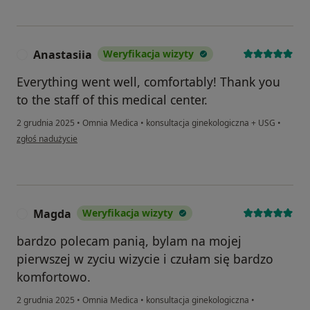
Anastasiia
Weryfikacja wizyty
A
Everything went well, comfortably! Thank you
to the staff of this medical center.
2 grudnia 2025
•
Omnia Medica
•
konsultacja ginekologiczna + USG
•
w opinii użytkownika Anastasiia
zgłoś nadużycie
Magda
Weryfikacja wizyty
M
bardzo polecam panią, bylam na mojej
pierwszej w zyciu wizycie i czułam się bardzo
komfortowo.
2 grudnia 2025
•
Omnia Medica
•
konsultacja ginekologiczna
•