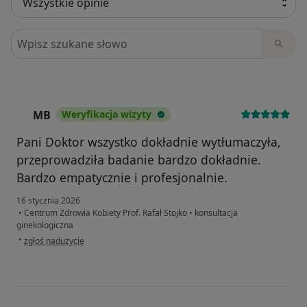
Szukaj w opiniach
MB
Weryfikacja wizyty
M
Pani Doktor wszystko dokładnie wytłumaczyła,
przeprowadziła badanie bardzo dokładnie.
Bardzo empatycznie i profesjonalnie.
16 stycznia 2026
•
Centrum Zdrowia Kobiety Prof. Rafał Stojko
•
konsultacja
ginekologiczna
w opinii użytkownika MB
•
zgłoś nadużycie