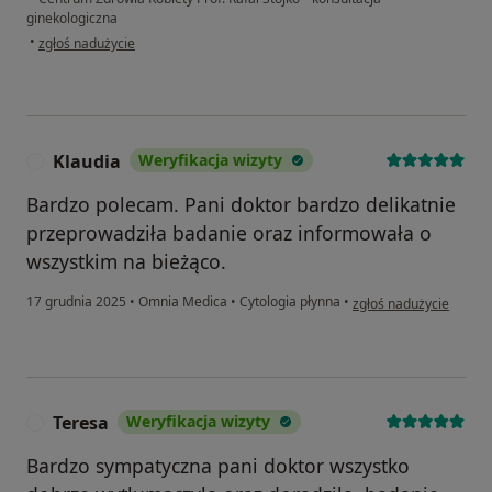
ginekologiczna
w opinii użytkownika Anna
•
zgłoś nadużycie
Klaudia
Weryfikacja wizyty
K
Bardzo polecam. Pani doktor bardzo delikatnie
przeprowadziła badanie oraz informowała o
wszystkim na bieżąco.
w opinii użytkownika K
17 grudnia 2025
•
Omnia Medica
•
Cytologia płynna
•
zgłoś nadużycie
Teresa
Weryfikacja wizyty
T
Bardzo sympatyczna pani doktor wszystko