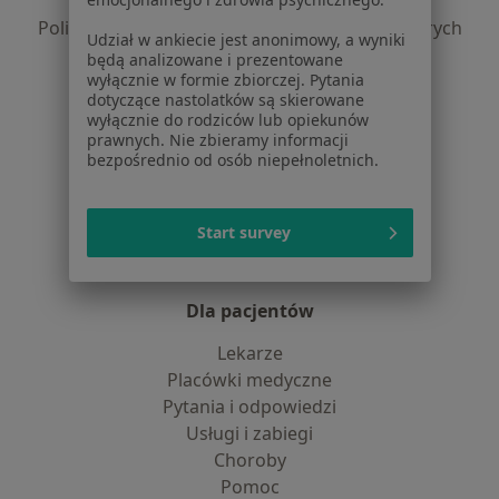
Polityka prywatności profesjonalistów
Polityka prywatności dla profesjonalistów, których
Udział w ankiecie jest anonimowy, a wyniki
dane pozyskaliśmy samodzielnie
będą analizowane i prezentowane
wyłącznie w formie zbiorczej. Pytania
Polityka cookies
dotyczące nastolatków są skierowane
Jak działają wyniki wyszukiwania
wyłącznie do rodziców lub opiekunów
Dostępność
prawnych. Nie zbieramy informacji
bezpośrednio od osób niepełnoletnich.
O nas
Praca
Rekrutujemy!
Partnerzy
Start survey
Centrum prasowe
Kontakt
Dla pacjentów
Lekarze
Placówki medyczne
Pytania i odpowiedzi
Usługi i zabiegi
Choroby
Pomoc