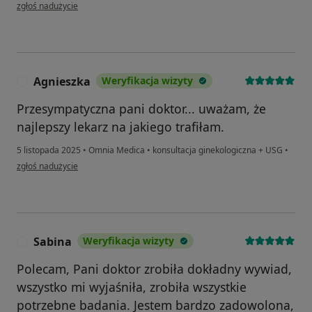
w opinii użytkownika Magda
zgłoś nadużycie
Agnieszka
Weryfikacja wizyty
A
Przesympatyczna pani doktor... uważam, że
najlepszy lekarz na jakiego trafiłam.
5 listopada 2025
•
Omnia Medica
•
konsultacja ginekologiczna + USG
•
w opinii użytkownika Agnieszka
zgłoś nadużycie
Sabina
Weryfikacja wizyty
S
Polecam, Pani doktor zrobiła dokładny wywiad,
wszystko mi wyjaśniła, zrobiła wszystkie
potrzebne badania. Jestem bardzo zadowolona,