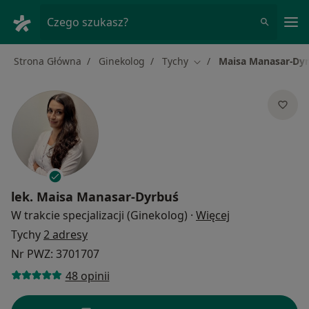
Me
Czego szukasz?
Strona Główna
Ginekolog
Tychy
Maisa Manasar-Dy
Zmień miasto
lek.
Maisa Manasar-Dyrbuś
O specjalizacja
W trakcie specjalizacji (Ginekolog)
·
Więcej
Tychy
2 adresy
Nr PWZ: 3701707
48 opinii