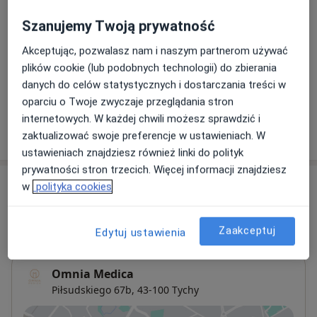
Szanujemy Twoją prywatność
Konsultacja położnicza
Akceptując, pozwalasz nam i naszym partnerom używać
Od 220 zł
Szczegóły
plików cookie (lub podobnych technologii) do zbierania
danych do celów statystycznych i dostarczania treści w
+ 1 usługa
oparciu o Twoje zwyczaje przeglądania stron
internetowych. W każdej chwili możesz sprawdzić i
W jaki sposób ustalane są ceny?
zaktualizować swoje preferencje w ustawieniach. W
ustawieniach znajdziesz również linki do polityk
prywatności stron trzecich. Więcej informacji znajdziesz
Adresy (3)
w
polityka cookies
Adres 1
Online
Adres 2
Zaakceptuj
Edytuj ustawienia
Omnia Medica
Piłsudskiego 67b,
43-100
Tychy