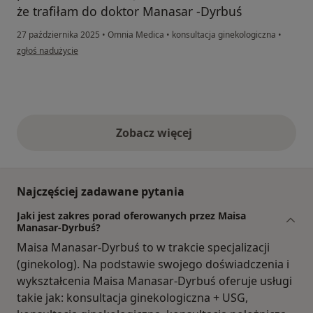
że trafiłam do doktor Manasar -Dyrbuś
27 października 2025
•
Omnia Medica
•
konsultacja ginekologiczna
•
w opinii użytkownika Sabina
zgłoś nadużycie
Zobacz więcej
opinie powyżej
Najczęściej zadawane pytania
Jaki jest zakres porad oferowanych przez Maisa
Manasar-Dyrbuś?
Maisa Manasar-Dyrbuś to w trakcie specjalizacji
(ginekolog). Na podstawie swojego doświadczenia i
wykształcenia Maisa Manasar-Dyrbuś oferuje usługi
takie jak: konsultacja ginekologiczna + USG,