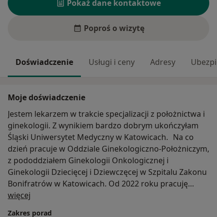
Pokaż dane kontaktowe
Poproś o wizytę
Doświadczenie
Usługi i ceny
Adresy
Ubezpi
Moje doświadczenie
Jestem lekarzem w trakcie specjalizacji z położnictwa i
ginekologii. Z wynikiem bardzo dobrym ukończyłam
Śląski Uniwersytet Medyczny w Katowicach. Na co
dzień pracuje w Oddziale Ginekologiczno-Położniczym,
z pododdziałem Ginekologii Onkologicznej i
Ginekologii Dziecięcej i Dziewczęcej w Szpitalu Zakonu
Bonifratrów w Katowicach. Od 2022 roku pracuję
O mnie
również jako asystent badawczo-dydaktyczny
więcej
Wydziału Nauk o Zdrowiu w Katowicach Śląskiego
Zakres porad