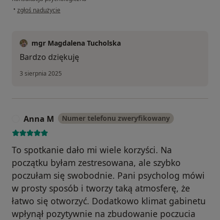
w opinii użytkownika Karolina
•
zgłoś nadużycie
mgr Magdalena Tucholska
Bardzo dziękuję
3 sierpnia 2025
Anna M
Numer telefonu zweryfikowany
A
To spotkanie dało mi wiele korzyści. Na
początku byłam zestresowana, ale szybko
poczułam się swobodnie. Pani psycholog mówi
w prosty sposób i tworzy taką atmosferę, że
łatwo się otworzyć. Dodatkowo klimat gabinetu
wpłynął pozytywnie na zbudowanie poczucia