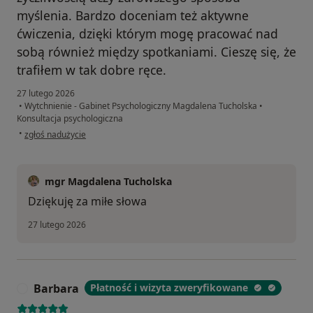
myślenia. Bardzo doceniam też aktywne
ćwiczenia, dzięki którym mogę pracować nad
sobą również między spotkaniami. Cieszę się, że
trafiłem w tak dobre ręce.
27 lutego 2026
•
Wytchnienie - Gabinet Psychologiczny Magdalena Tucholska
•
Konsultacja psychologiczna
w opinii użytkownika Jakub
•
zgłoś nadużycie
mgr Magdalena Tucholska
Dziękuję za miłe słowa
27 lutego 2026
Barbara
Płatność i wizyta zweryfikowane
B