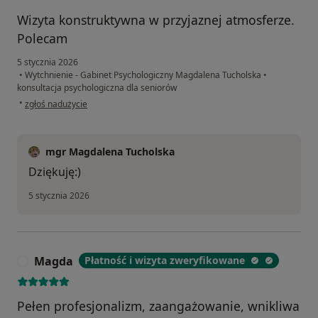
Wizyta konstruktywna w przyjaznej atmosferze.
Polecam
5 stycznia 2026
•
Wytchnienie - Gabinet Psychologiczny Magdalena Tucholska
•
konsultacja psychologiczna dla seniorów
w opinii użytkownika Barbara
•
zgłoś nadużycie
mgr Magdalena Tucholska
Dziękuję:)
5 stycznia 2026
Magda
Płatność i wizyta zweryfikowane
M
Pełen profesjonalizm, zaangażowanie, wnikliwa