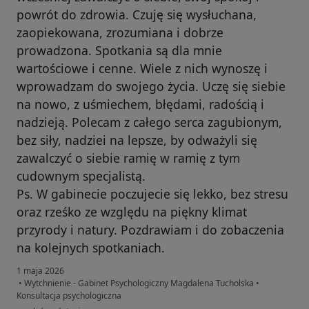
powrót do zdrowia. Czuję się wysłuchana,
zaopiekowana, zrozumiana i dobrze
prowadzona. Spotkania są dla mnie
wartościowe i cenne. Wiele z nich wynoszę i
wprowadzam do swojego życia. Uczę się siebie
na nowo, z uśmiechem, błędami, radością i
nadzieją. Polecam z całego serca zagubionym,
bez siły, nadziei na lepsze, by odważyli się
zawalczyć o siebie ramię w ramię z tym
cudownym specjalistą.
Ps. W gabinecie poczujecie się lekko, bez stresu
oraz rześko ze względu na piękny klimat
przyrody i natury. Pozdrawiam i do zobaczenia
na kolejnych spotkaniach.
1 maja 2026
•
Wytchnienie - Gabinet Psychologiczny Magdalena Tucholska
•
Konsultacja psychologiczna
w opinii użytkownika Angel N.