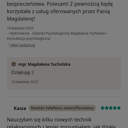
bezpieczeństwa. Polecam! Z pewnością będę
korzystała z usług oferowanych przez Panią
Magdalenę!
16 kwietnia 2025
•
Wytchnienie - Gabinet Psychologiczny Magdalena Tucholska
•
Konsultacja psychologiczna
w opinii użytkownika Anna M
•
zgłoś nadużycie
mgr Magdalena Tucholska
Dziękuję :)
16 kwietnia 2025
Kasia
Numer telefonu zweryfikowany
K
Nauczyłam się kilku nowych technik
relaksacyjnych i lepiej zrozumiałam, jak działa