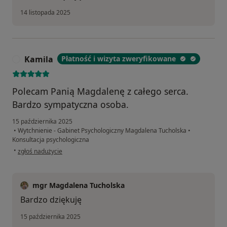
14 listopada 2025
Kamila
Płatność i wizyta zweryfikowane
K
Polecam Panią Magdalenę z całego serca.
Bardzo sympatyczna osoba.
15 października 2025
•
Wytchnienie - Gabinet Psychologiczny Magdalena Tucholska
•
Konsultacja psychologiczna
w opinii użytkownika Kamila
•
zgłoś nadużycie
mgr Magdalena Tucholska
Bardzo dziękuję
15 października 2025