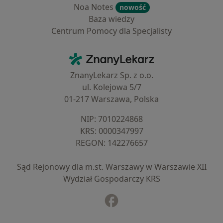
Noa Notes
nowość
Baza wiedzy
Centrum Pomocy dla Specjalisty
Kontakt
ZnanyLekarz - Strona główna
ZnanyLekarz Sp. z o.o.
ul. Kolejowa 5/7
01-217 Warszawa, Polska
NIP: ⁠7010224868
KRS: ⁠0000347997
REGON: ⁠142276657
Sąd Rejonowy dla m.st. Warszawy w Warszawie XII
Wydział Gospodarczy KRS
Facebook
otwiera się w nowej karcie