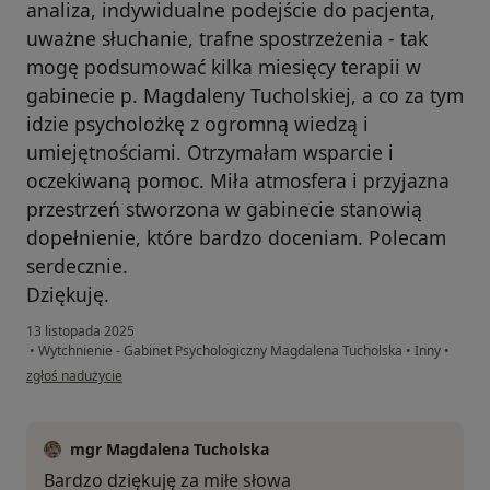
analiza, indywidualne podejście do pacjenta,
uważne słuchanie, trafne spostrzeżenia - tak
mogę podsumować kilka miesięcy terapii w
gabinecie p. Magdaleny Tucholskiej, a co za tym
idzie psycholożkę z ogromną wiedzą i
umiejętnościami. Otrzymałam wsparcie i
oczekiwaną pomoc. Miła atmosfera i przyjazna
przestrzeń stworzona w gabinecie stanowią
dopełnienie, które bardzo doceniam. Polecam
serdecznie.
Dziękuję.
13 listopada 2025
•
Wytchnienie - Gabinet Psychologiczny Magdalena Tucholska
•
Inny
•
w opinii użytkownika Magda
zgłoś nadużycie
mgr Magdalena Tucholska
Bardzo dziękuję za miłe słowa