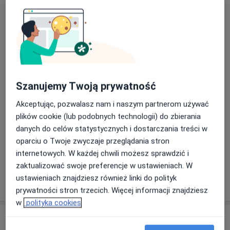
180 zł
Szczegóły
Stale poszerzam swoją wiedzę, uczestnicząc w
kursach, warsztatach i szkoleniach. Bliskie są mi
Konsultacja psychologiczna dla
szczególnie te narzędzia, które stosuję na co dzień,
seniorów
Umów wizytę
takie jak Mindfulness & Compassion.
160 zł
Szczegóły
W swojej praktyce kieruję się Kodeksem Etycznym
Rozwój osobisty
Szanujemy Twoją prywatność
Zawodu Psychologa, zawsze stawiając dobro klientów
Umów wizytę
180 zł
Szczegóły
na pierwszym miejscu. Moim celem jest tworzenie
Akceptując, pozwalasz nam i naszym partnerom używać
bezpiecznej przestrzeni, w której klienci mogą
plików cookie (lub podobnych technologii) do zbierania
odkrywać siebie, pracować nad trudnościami i
Trening relaksacyjny
danych do celów statystycznych i dostarczania treści w
Umów wizytę
140 zł
Szczegóły
odnajdywać harmonię w codziennym życiu.
oparciu o Twoje zwyczaje przeglądania stron
internetowych. W każdej chwili możesz sprawdzić i
zaktualizować swoje preferencje w ustawieniach. W
ustawieniach znajdziesz również linki do polityk
W jaki sposób ustalane są ceny?
prywatności stron trzecich. Więcej informacji znajdziesz
w
polityka cookies
Adresy (2)