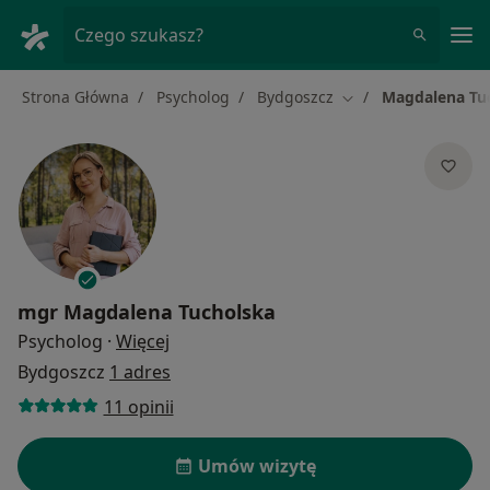
Me
Czego szukasz?
Strona Główna
Psycholog
Bydgoszcz
Magdalena Tu
Zmień miasto
mgr
Magdalena Tucholska
O specjalizacjach
Psycholog
·
Więcej
Bydgoszcz
1 adres
11 opinii
Umów wizytę