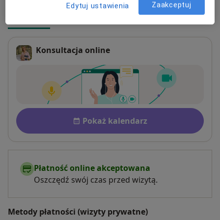
Zaakceptuj
Edytuj ustawienia
Online
Adres
Konsultacja online
Dostępność
Pokaż kalendarz
Płatność online akceptowana
Oszczędź swój czas przed wizytą.
Metody płatności (wizyty prywatne)