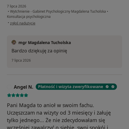
7 lipca 2026
•
Wytchnienie - Gabinet Psychologiczny Magdalena Tucholska
•
Konsultacja psychologiczna
w opinii użytkownika Bartek N
•
zgłoś nadużycie
mgr Magdalena Tucholska
Bardzo dziękuję za opinię
7 lipca 2026
Angel N.
Płatność i wizyta zweryfikowane
A
Pani Magda to anioł w swoim fachu.
Uczęszczam na wizyty od 3 miesięcy i żałuję
tylko jednego... Że nie zdecydowałam się
wcześniej zawalczyć o siebie, swoj spokój i