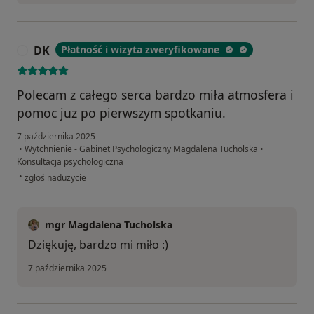
DK
Płatność i wizyta zweryfikowane
D
Polecam z całego serca bardzo miła atmosfera i
pomoc juz po pierwszym spotkaniu.
7 października 2025
•
Wytchnienie - Gabinet Psychologiczny Magdalena Tucholska
•
Konsultacja psychologiczna
w opinii użytkownika DK
•
zgłoś nadużycie
mgr Magdalena Tucholska
Dziękuję, bardzo mi miło :)
7 października 2025