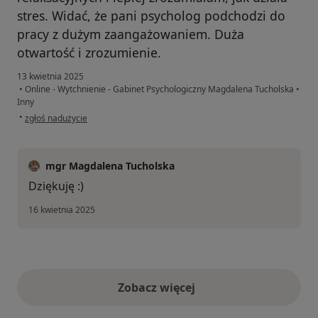
stres. Widać, że pani psycholog podchodzi do
pracy z dużym zaangażowaniem. Duża
otwartość i zrozumienie.
13 kwietnia 2025
•
Online - Wytchnienie - Gabinet Psychologiczny Magdalena Tucholska
•
Inny
w opinii użytkownika Kasia
•
zgłoś nadużycie
mgr Magdalena Tucholska
Dziękuję :)
16 kwietnia 2025
Zobacz więcej
opinie powyżej