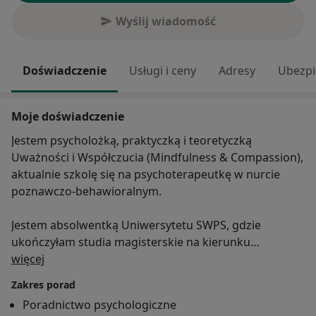
Wyślij wiadomość
Doświadczenie
Usługi i ceny
Adresy
Ubezpi
Moje doświadczenie
Jestem psycholożką, praktyczką i teoretyczką
Uważności i Współczucia (Mindfulness & Compassion),
aktualnie szkolę się na psychoterapeutkę w nurcie
poznawczo-behawioralnym.
Jestem absolwentką Uniwersytetu SWPS, gdzie
ukończyłam studia magisterskie na kierunku
O mnie
psychologia, ze specjalnością psychologia kliniczna.
więcej
Swoją wiedzę poszerzyłam na studiach
Zakres porad
podyplomowych z zakresu Uważności i Współczucia
Poradnictwo psychologiczne
(Mindfulness & Compassion), które ukończyłam pod