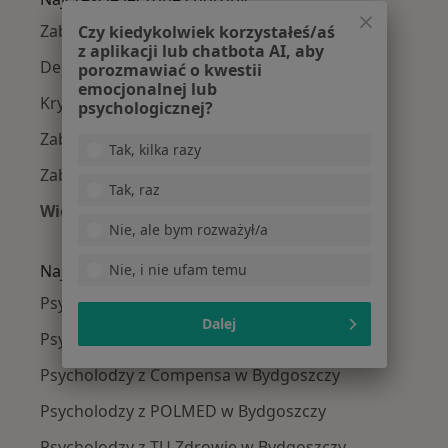
Zaburzenia emocjonalne w Bydgoszczy
Czy kiedykolwiek korzystałeś/aś
z aplikacji lub chatbota AI, aby
Depresja w Bydgoszczy
porozmawiać o kwestii
emocjonalnej lub
Kryzys emocjonalny w Bydgoszczy
psychologicznej?
Zaburzenia lękowe w Bydgoszczy
Tak, kilka razy
Zaburzenia nastroju w Bydgoszczy
Tak, raz
Więcej (15)
Nie, ale bym rozważył/a
Więcej w kategorii: Najczęście leczone chorob
Nie, i nie ufam temu
Najpopularniejsze ubezpieczenia
Psycholodzy z Allianz w Bydgoszczy
Dalej
Psycholodzy z PZU Zdrowie w Bydgoszczy
Psycholodzy z Compensa w Bydgoszczy
Psycholodzy z POLMED w Bydgoszczy
Psycholodzy z TU Zdrowie w Bydgoszczy