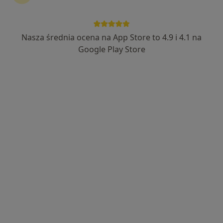
Nasza średnia ocena na App Store to 4.9 i 4.1 na
Wyróżniony
Bezpieczne płatności
Google Play Store
mgr Justyna Janik
·
Więcej
Psycholog
7 opinii
Adres
Online
Galileusza 14, Niemcz
•
Mapa
gabinet prywatny Justyna Janik
Konsultacja psychologiczna
200 zł
Specjalista nie oferuje umawiania online pod tym adresem.
Poproś o wizytę