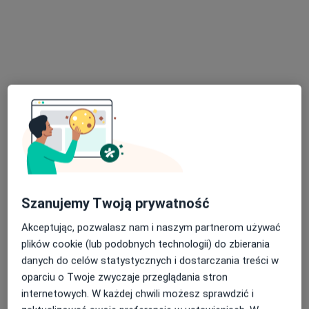
Poproś o wizytę
mgr Sylwia Różycka
·
Więcej
Psycholog
Szanujemy Twoją prywatność
28 opinii
Akceptując, pozwalasz nam i naszym partnerom używać
ul. Jana Kasprowicza 12, Niemcz
•
Mapa
plików cookie (lub podobnych technologii) do zbierania
Gabinet Psychologiczny Sylwia Różycka
danych do celów statystycznych i dostarczania treści w
Konsultacja psychologiczna (pierwsza wizyta)
300 zł
oparciu o Twoje zwyczaje przeglądania stron
Specjalista nie oferuje umawiania online pod tym adresem.
internetowych. W każdej chwili możesz sprawdzić i