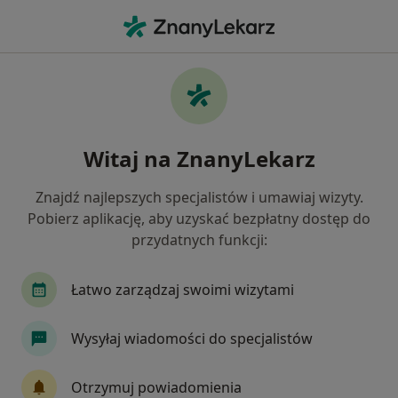
Me
Psycholog • Osielsko, kujawsko-pomorskie
Filtry
Ubezpieczenie
Mapa
Polecani psycholodzy w Osielsku
Witaj na ZnanyLekarz
Jak działają wyniki wyszukiwania
Znajdź najlepszych specjalistów i umawiaj wizyty.
Pobierz aplikację, aby uzyskać bezpłatny dostęp do
Wybierz swoje ubezpieczenie
przydatnych funkcji:
Compensa
POLMED
Łatwo zarządzaj swoimi wizytami
Wysyłaj wiadomości do specjalistów
Otrzymuj powiadomienia