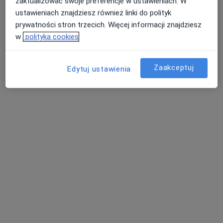
zaktualizować swoje preferencje w ustawieniach. W
Poproś o wizytę
ustawieniach znajdziesz również linki do polityk
prywatności stron trzecich. Więcej informacji znajdziesz
w
polityka cookies
Zaakceptuj
Edytuj ustawienia
Bezpieczne płatności
mgr Katarzyna Wiśniowska
·
Więcej
Psycholog
1 opinia
Adres
Online
Narcyzowa 4, Osielsko
•
Mapa
Centrum Medyczne Zacisze Zdrowia