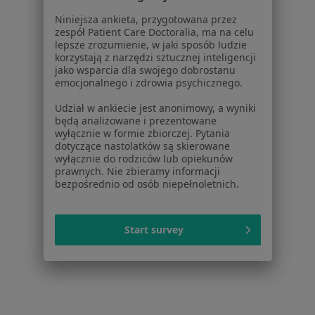
Kryzys zawodowy Osielsko
Niniejsza ankieta, przygotowana przez
zespół Patient Care Doctoralia, ma na celu
Więcej (15)
lepsze zrozumienie, w jaki sposób ludzie
Więcej w kategorii: Najczęstsze schorzenia
korzystają z narzędzi sztucznej inteligencji
jako wsparcia dla swojego dobrostanu
emocjonalnego i zdrowia psychicznego.
Strona Główna
Psycholog
Osielsko
Zmień miasto
Udział w ankiecie jest anonimowy, a wyniki
będą analizowane i prezentowane
wyłącznie w formie zbiorczej. Pytania
dotyczące nastolatków są skierowane
wyłącznie do rodziców lub opiekunów
prawnych. Nie zbieramy informacji
bezpośrednio od osób niepełnoletnich.
Serwis
Start survey
Regulamin
Polityka prywatności pacjentów
Polityka prywatności profesjonalistów
Polityka prywatności dla profesjonalistów, których
dane pozyskaliśmy samodzielnie