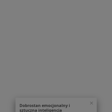
W pobliżu Osielska
Psycholodzy w Bydgoszczy
Psycholodzy w Toruniu
Psycholodzy w Inowrocławiu
Psycholodzy w Świeciu
Psycholodzy w Żninie
Więcej (14)
Więcej w kategorii: W pobliżu Osielska
Najczęstsze schorzenia
Depresja Osielsko
Kryzys emocjonalny Osielsko
ADHD Osielsko
Dobrostan emocjonalny i
Fobia społeczna Osielsko
sztuczna inteligencja