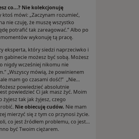
esz co...? Nie kolekcjonuję
y ktoś mówi: „Zaczynam rozumieć,
wna nie czuję, że muszę wszystko
będę potrafić tak zareagować.” Albo po
h momentów wykonuję tą pracę.
y eksperta, który siedzi naprzeciwko i
im gabinecie możesz być sobą. Możesz
go nigdy wcześniej nikomu nie
em.” „Wszyscy mówią, że powinienem
o, ale mam go czasami dość!” „Nie
.” Możesz powiedzieć absolutnie
est powiedzieć Ci jak masz żyć. Moim
żyjesz tak jak żyjesz, czego
robić.
Nie obiecuję cudów.
Nie mam
j mierzyć się z tym co przynosi życie.
, co jest źródłem problemu, co jest
inno być Twoim ciężarem.