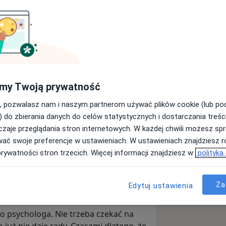
czytaj.
my Twoją prywatność
rawdziwego problemu”. Może tylko
ię wszystkim przejmujesz, trochę za
, pozwalasz nam i naszym partnerom używać plików cookie (lub p
śnie coś się stało.
) do zbierania danych do celów statystycznych i dostarczania treśc
zaje przeglądania stron internetowych. W każdej chwili możesz spr
racę, dzieci, partnera, mieszkanie,
wać swoje preferencje w ustawieniach. W ustawieniach znajdziesz ró
da dobrze. A mimo to w środku czujesz
prywatności stron trzecich. Więcej informacji znajdziesz w
polityka
isz.
Tylko Ty wiesz, ile Cię to
Za
Edytuj ustawienia
do psychologa. Nie trzeba czekać na