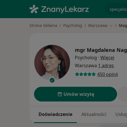
specjaliz
Strona Główna
Psycholog
Warszawa
Mag
Zmień mi
mgr
Magdalena Nag
O spec
Psycholog
·
Więcej
Warszawa
1 adres
450 opinii
Umów wizytę
Doświadczenie
Aktualności
Usług