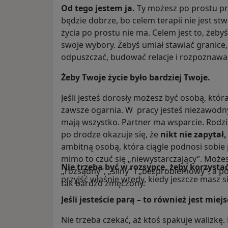
Od tego jestem ja.
Ty możesz po prostu pr
będzie dobrze, bo celem terapii nie jest s
życia po prostu nie ma. Celem jest to, żebyś
swoje wybory. Żebyś umiał stawiać granice
odpuszczać, budować relacje i rozpoznawa
Żeby Twoje życie było bardziej Twoje.
Jeśli jesteś dorosły możesz być osobą, która
zawsze ogarnia. W pracy jesteś niezawodn
mają wszystko. Partner ma wsparcie. Rodzic
po drodze okazuje się, że
nikt nie zapytał
ambitną osobą, która ciągle podnosi sobie
mimo to czuć się „niewystarczający”. Możes
Nie trzeba być w rozsypce, żeby korzystać
„rozsądny”, „silny” i „bezproblemowy”, a p
przyjść właśnie wtedy, kiedy jeszcze masz si
tak bardzo zmęczony.
Jeśli jesteście parą – to również jest miej
Nie trzeba czekać, aż ktoś spakuje walizkę.