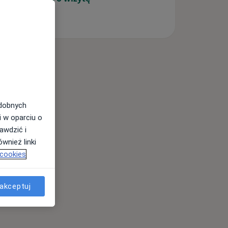
odobnych
i w oparciu o
awdzić i
wnież linki
 cookies
akceptuj