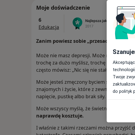
Moje doświadczenie
6
Edukacja
Zanim powiesz sobie „przesadzam” – prze
Szanuje
Może nie masz depresji. Może nie masz „p
trochę za dużo myślisz, trochę za bardzo s
Akceptując
często mówisz: „Nic się nie stało”, kiedy wła
technologii
Twoje zwyc
Może jesteś zmęczony byciem silnym. Masz p
zaktualizo
znajomych i życie, które z zewnątrz wyglą
do polityk 
napięcie, pustkę albo brak siły.
Może wszyscy myślą, że świetnie sobie radz
naprawdę kosztuje.
I właśnie z takimi rzeczami można przyjść 