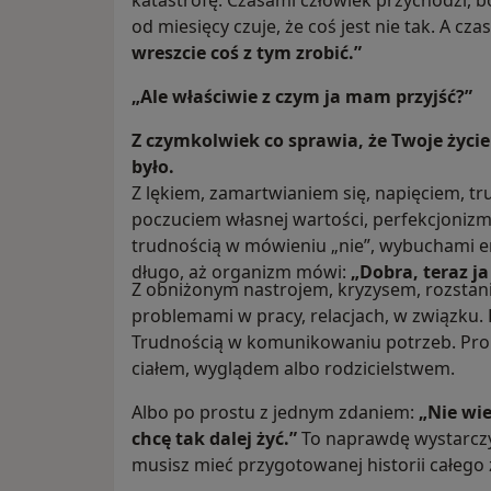
katastrofę. Czasami człowiek przychodzi, bo
od miesięcy czuje, że coś jest nie tak. A cz
wreszcie coś z tym zrobić.”
„Ale właściwie z czym ja mam przyjść?”
Z czymkolwiek co sprawia, że Twoje życie 
było.
Z lękiem, zamartwianiem się, napięciem, t
poczuciem własnej wartości, perfekcjoniz
trudnością w mówieniu „nie”, wybuchami e
długo, aż organizm mówi:
„Dobra, teraz ja
Z obniżonym nastrojem, kryzysem, rozstan
problemami w pracy, relacjach, w związku. 
Trudnością w komunikowaniu potrzeb. Pro
ciałem, wyglądem albo rodzicielstwem.
Albo po prostu z jednym zdaniem:
„Nie wie
chcę tak dalej żyć.”
To naprawdę wystarczy.
musisz mieć przygotowanej historii całego 