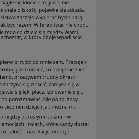
ągle się kłócicie, mijacie, nie
iknęła bliskość, pojawiła się zdrada,
ielstwo zaczęło wypierać bycie parą.
 jak być razem. W terapii par nie chodzi
e tego co dzieje się między Wami.
 schemat, w który oboje wpadliście.
pierw przyjdź do mnie sam. Pracuję z
próbują zrozumieć, co dzieje się z ich
„Mamo, przeżywam trudny okres i
 zaczyna się złościć, zamyka się w
awia się lęk, płacz, izolowanie się
to porozmawiać. Nie po to, żeby
o się z nim dzieje i jak można mu
 pomiędzy dorosłymi ludźmi – w
emocjach i rolach, które każdy dostał
 całość – na relacje, emocje i