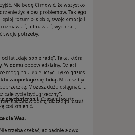
zyjść. Nie będę Ci mówić, że wszystko
tworzenie życia bez problemów. Takiego
 lepiej rozumiał siebie, swoje emocje i
, rozmawiać, odmawiać, wybierać,
ć swoje potrzeby.
 od lat „daje sobie radę”. Taką, która
y. W domu odpowiedzialny. Dzieci
e mogą na Ciebie liczyć. Tylko gdzieś
, kto zaopiekuje się Tobą.
Możesz być
 poprzeczkę. Możesz dużo osiągnąć, a
z całe życie być „grzeczny”,
 z psychoterapii.
Czasami warto
otem zastanawiać się, dlaczego jesteś
łę coś zmienić.
sce dla Was.
 Nie trzeba czekać, aż padnie słowo