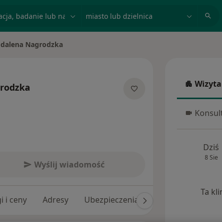
acja, badanie lub nazwisko
miasto lub dzielnica
dalena Nagrodzka
asto
Wizyta
rodzka
Wizyta w
jalizacjach
Konsult
Konsulta
Dziś
8 Sie
Wyślij wiadomość
Ta kl
i i ceny
Adresy
Ubezpieczenia
Opinie (450)