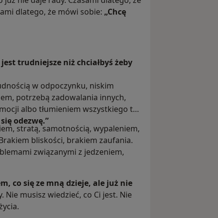
 już nie daje rady. Czasami dlatego, że
asami dlatego, że mówi sobie:
„Chcę
jest trudniejsze niż chciałbyś żeby
rudnością w odpoczynku, niskim
mem, potrzebą zadowalania innych,
mocji albo tłumieniem wszystkiego tak
 się odezwę.”
iem, stratą, samotnością, wypaleniem,
Brakiem bliskości, brakiem zaufania.
blemami związanymi z jedzeniem,
m, co się ze mną dzieje, ale już nie
 Nie musisz wiedzieć, co Ci jest. Nie
życia.