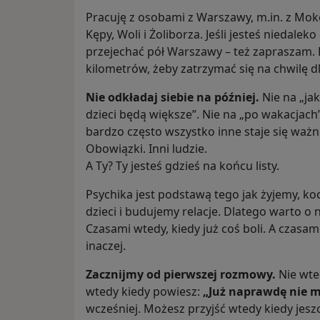
Pracuję z osobami z Warszawy, m.in. z Mok
Kępy, Woli i Żoliborza. Jeśli jesteś niedale
przejechać pół Warszawy – też zapraszam. 
kilometrów, żeby zatrzymać się na chwilę dl
Nie odkładaj siebie na później.
Nie na „jak
dzieci będą większe”. Nie na „po wakacjach”
bardzo często wszystko inne staje się ważni
Obowiązki. Inni ludzie.
A Ty? Ty jesteś gdzieś na końcu listy.
Psychika jest podstawą tego jak żyjemy, 
dzieci i budujemy relacje. Dlatego warto o 
Czasami wtedy, kiedy już coś boli. A czasam
inaczej.
Zacznijmy od pierwszej rozmowy.
Nie wte
wtedy kiedy powiesz:
„Już naprawdę nie m
wcześniej. Możesz przyjść wtedy kiedy jes