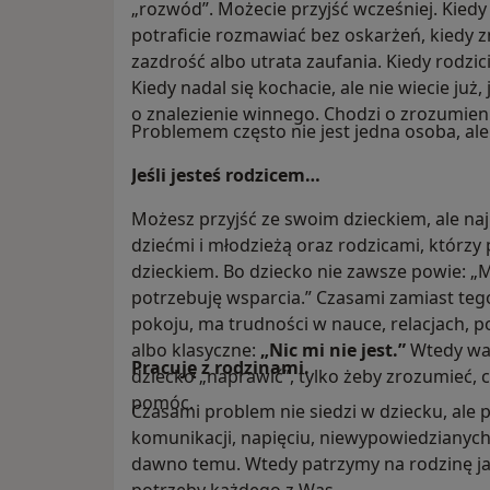
„rozwód”. Możecie przyjść wcześniej. Kiedy ci
potraficie rozmawiać bez oskarżeń, kiedy zn
zazdrość albo utrata zaufania. Kiedy rodzic
Kiedy nadal się kochacie, ale nie wiecie już,
o znalezienie winnego. Chodzi o zrozumieni
Problemem często nie jest jedna osoba, ale
Jeśli jesteś rodzicem…
Możesz przyjść ze swoim dzieckiem, ale naj
dziećmi i młodzieżą oraz rodzicami, którzy 
dzieckiem. Bo dziecko nie zawsze powie: 
potrzebuję wsparcia.” Czasami zamiast tego
pokoju, ma trudności w nauce, relacjach, poj
albo klasyczne:
„Nic mi nie jest.”
Wtedy war
Pracuję z rodzinami.
dziecko „naprawić”, tylko żeby zrozumieć, c
pomóc.
Czasami problem nie siedzi w dziecku, ale
komunikacji, napięciu, niewypowiedzianych 
dawno temu. Wtedy patrzymy na rodzinę jako