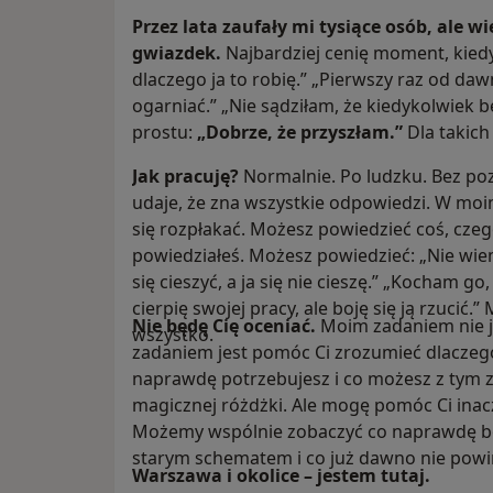
Przez lata zaufały mi tysiące osób, ale wi
gwiazdek.
Najbardziej cenię moment, kied
dlaczego ja to robię.” „Pierwszy raz od da
ogarniać.” „Nie sądziłam, że kiedykolwiek 
prostu:
„Dobrze, że przyszłam.”
Dla takic
Jak pracuję?
Normalnie. Po ludzku. Bez poz
udaje, że zna wszystkie odpowiedzi. W mo
się rozpłakać. Możesz powiedzieć coś, cze
powiedziałeś. Możesz powiedzieć: „Nie wi
się cieszyć, a ja się nie cieszę.” „Kocham g
cierpię swojej pracy, ale boję się ją rzucić
Nie będę Cię oceniać.
Moim zadaniem nie j
wszystko.
zadaniem jest pomóc Ci zrozumieć dlaczego 
naprawdę potrzebujesz i co możesz z tym z
magicznej różdżki. Ale mogę pomóc Ci inacze
Możemy wspólnie zobaczyć co naprawdę boli
starym schematem i co już dawno nie pow
Warszawa i okolice – jestem tutaj.