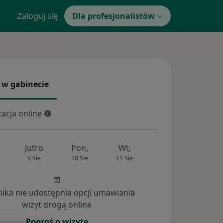
Zaloguj się
Dla profesjonalistów
 w gabinecie
 gabinecie
acja online
cja online
Jutro
Pon,
Wt,
Śr,
Czw
9 Sie
10 Sie
11 Sie
12 Sie
13 Si
inika nie udostępnia opcji umawiania
wizyt drogą online
Poproś o wizytę