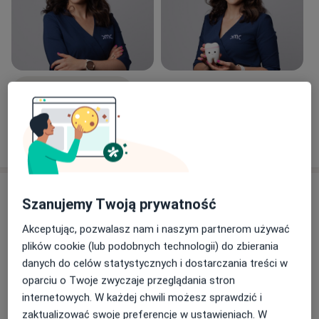
Zobacz galerię (2)
Pokaż więcej
o doświadczeniu
Usługi i ceny
Szanujemy Twoją prywatność
Konsultacja stomatologiczna dzieci
Akceptując, pozwalasz nam i naszym partnerom używać
Umów wizytę
200 zł
Szczegóły
plików cookie (lub podobnych technologii) do zbierania
danych do celów statystycznych i dostarczania treści w
oparciu o Twoje zwyczaje przeglądania stron
Wizyta adaptacyjna dzieci
Umów wizytę
internetowych. W każdej chwili możesz sprawdzić i
260 zł
Szczegóły
zaktualizować swoje preferencje w ustawieniach. W