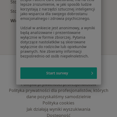
Stomatolodzy z Signal Iduna w Warszawie
lepsze zrozumienie, w jaki sposób ludzie
korzystają z narzędzi sztucznej inteligencji
Stomatolodzy z Compensa w Warszawie
jako wsparcia dla swojego dobrostanu
emocjonalnego i zdrowia psychicznego.
Więcej (9)
Więcej w kategorii: Najpopularniejsze ubezpie
Udział w ankiecie jest anonimowy, a wyniki
będą analizowane i prezentowane
wyłącznie w formie zbiorczej. Pytania
dotyczące nastolatków są skierowane
wyłącznie do rodziców lub opiekunów
prawnych. Nie zbieramy informacji
bezpośrednio od osób niepełnoletnich.
Serwis
Regulamin
Start survey
Polityka prywatności pacjentów
Polityka prywatności profesjonalistów
Polityka prywatności dla profesjonalistów, których
dane pozyskaliśmy samodzielnie
Polityka cookies
Jak działają wyniki wyszukiwania
Dostępność