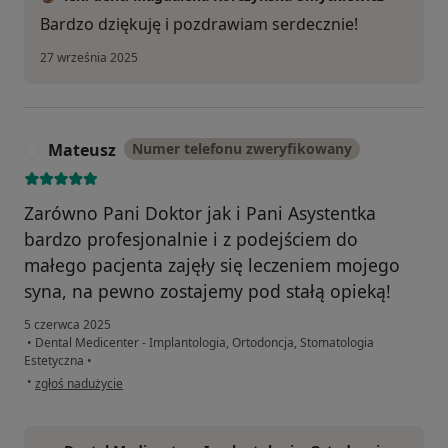
Bardzo dziękuję i pozdrawiam serdecznie!
27 września 2025
Mateusz
Numer telefonu zweryfikowany
M
Zarówno Pani Doktor jak i Pani Asystentka
bardzo profesjonalnie i z podejściem do
małego pacjenta zajęły się leczeniem mojego
syna, na pewno zostajemy pod stałą opieką!
5 czerwca 2025
•
Dental Medicenter - Implantologia, Ortodoncja, Stomatologia
Estetyczna
•
w opinii użytkownika Mateusz
•
zgłoś nadużycie