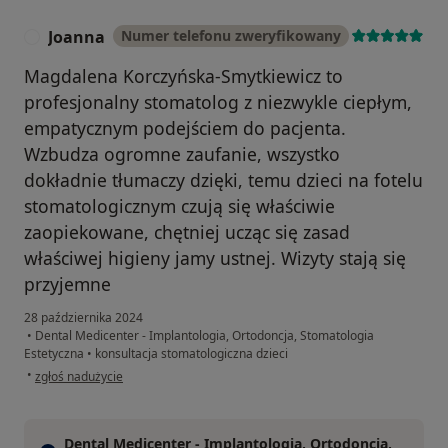
Joanna
Numer telefonu zweryfikowany
J
Magdalena Korczyńska-Smytkiewicz to
profesjonalny stomatolog z niezwykle ciepłym,
empatycznym podejściem do pacjenta.
Wzbudza ogromne zaufanie, wszystko
dokładnie tłumaczy dzięki, temu dzieci na fotelu
stomatologicznym czują się właściwie
zaopiekowane, chętniej ucząc się zasad
właściwej higieny jamy ustnej. Wizyty stają się
przyjemne
28 października 2024
•
Dental Medicenter - Implantologia, Ortodoncja, Stomatologia
Estetyczna
•
konsultacja stomatologiczna dzieci
w opinii użytkownika Joanna
•
zgłoś nadużycie
Dental Medicenter - Implantologia, Ortodoncja,