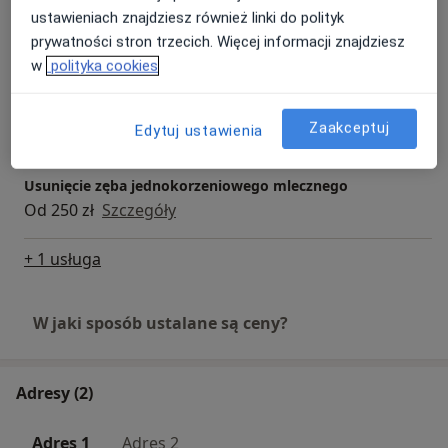
ustawieniach znajdziesz również linki do polityk
Konsultacja stomatologiczna
prywatności stron trzecich. Więcej informacji znajdziesz
Od 200 zł
Szczegóły
w
polityka cookies
Stomatologia zachowawcza
Zaakceptuj
Edytuj ustawienia
Darmowa usługa
Szczegóły
Usunięcie zęba jednokorzeniowego mlecznego
Od 250 zł
Szczegóły
+ 1 usługa
W jaki sposób ustalane są ceny?
Adresy (2)
Adres 1
Adres 2