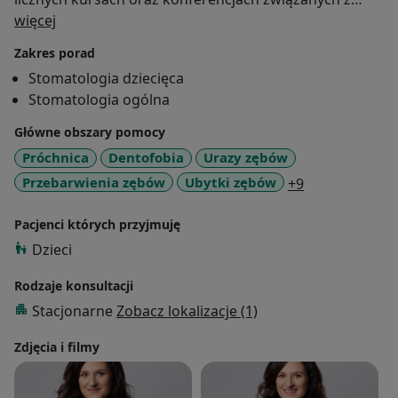
O mnie
dziedziną stomatologii dziecięcej oraz psychologii
więcej
wieku rozwojowego. Należę do Polskiego
Zakres porad
Towarzystwa Stomatologii Dziecięcej. Do każdego
Stomatologia dziecięca
Małego Pacjenta zawsze podchodzę indywidualnie - z
Stomatologia ogólna
troską i dużym zaangażowaniem.
Główne obszary pomocy
Prywatnie jestem szczęśliwą mamą dwóch córek,
Próchnica
Dentofobia
Urazy zębów
miłośniczką podróży, gotowania oraz malarstwa i
a11y_sr_more
Przebarwienia zębów
Ubytki zębów
+9
sztuki.
Pacjenci których przyjmuję
Dzieci
Rodzaje konsultacji
Stacjonarne
Zobacz lokalizacje (1)
Zdjęcia i filmy