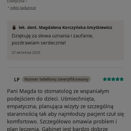
Estetyczna
•
w opinii użytkownika Lukasz
•
zgłoś nadużycie
lek. dent. Magdalena Korczyńska-Smytkiewicz
Dziękuję za słowa uznania i zaufanie,
pozdrawiam serdecznie!
27 września 2025
LP
Numer telefonu zweryfikowany
L
Pani Magda to stomatolog ze wspaniałym
podejściem do dzieci. Uśmiechnięta,
empatyczna, planująca wizyty ze szczególną
starannością tak aby najmłodszy pacjent czuł się
komfortowo. Szczegółowo omawia problem i
plan leczenia. Gabinet jest bardzo dobrze