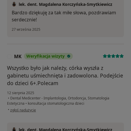
lek. dent. Magdalena Korczyńska-Smytkiewicz
Bardzo dziękuję za tak miłe słowa, pozdrawiam
serdecznie!
27 września 2025
MK
Weryfikacja wizyty
M
Wszystko było jak należy, córka wyszła z
gabinetu uśmiechnięta i zadowolona. Podejście
do dzieci 6+.Polecam
12 sierpnia 2025
•
Dental Medicenter - Implantologia, Ortodoncja, Stomatologia
Estetyczna
•
konsultacja stomatologiczna dzieci
w opinii użytkownika MK
•
zgłoś nadużycie
lek. dent. Magdalena Korczyńska-Smytkiewicz