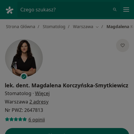
Me
Czego szukasz?
Strona Główna
Stomatolog
Warszawa
Magdalena K
Zmień miasto
lek. dent.
Magdalena Korczyńska-Smytkiewicz
O specjalizacjach
Stomatolog
·
Więcej
Warszawa
2 adresy
Nr PWZ: 2647813
6 opinii