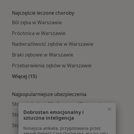
Więcej w kategorii: Stomatolodzy w pobliżu
Najczęście leczone choroby
Ból zęba w Warszawie
Próchnica w Warszawie
Nadwrażliwość zębów w Warszawie
Braki zębowe w Warszawie
Przebarwienia zębów w Warszawie
Więcej (15)
Więcej w kategorii: Najczęście leczone chorob
Najpopularniejsze ubezpieczenia
Stomatolodzy z Medicover w Warszawie
Dobrostan emocjonalny i
Stomatolodzy z Allianz w Warszawie
sztuczna inteligencja
Stomatolodzy z INTER Polska w Warszawie
Niniejsza ankieta, przygotowana przez
zespół Patient Care Doctoralia, ma na celu