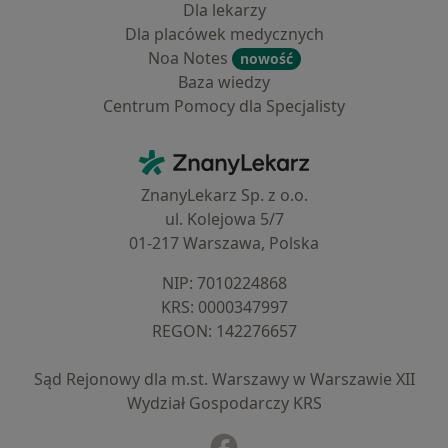
Dla lekarzy
Dla placówek medycznych
Noa Notes
nowość
Baza wiedzy
Centrum Pomocy dla Specjalisty
Kontakt
ZnanyLekarz - Strona główna
ZnanyLekarz Sp. z o.o.
ul. Kolejowa 5/7
01-217 Warszawa, Polska
NIP: ⁠7010224868
KRS: ⁠0000347997
REGON: ⁠142276657
Sąd Rejonowy dla m.st. Warszawy w Warszawie XII
Wydział Gospodarczy KRS
Facebook
otwiera się w nowej karcie