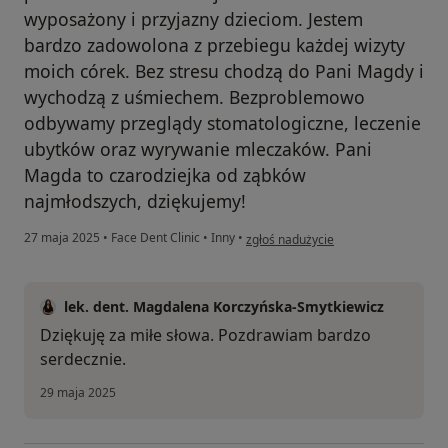
wyposażony i przyjazny dzieciom. Jestem
bardzo zadowolona z przebiegu każdej wizyty
moich córek. Bez stresu chodzą do Pani Magdy i
wychodzą z uśmiechem. Bezproblemowo
odbywamy przeglądy stomatologiczne, leczenie
ubytków oraz wyrywanie mleczaków. Pani
Magda to czarodziejka od ząbków
najmłodszych, dziękujemy!
w opinii użytkownika LP
27 maja 2025
•
Face Dent Clinic
•
Inny
•
zgłoś nadużycie
lek. dent. Magdalena Korczyńska-Smytkiewicz
Dziękuję za miłe słowa. Pozdrawiam bardzo
serdecznie.
29 maja 2025