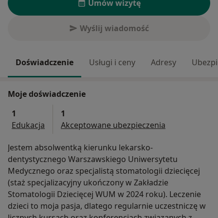
Umów wizytę
Wyślij wiadomość
Doświadczenie
Usługi i ceny
Adresy
Ubezpi
Moje doświadczenie
1
1
Edukacja
Akceptowane ubezpieczenia
Jestem absolwentką kierunku lekarsko-
dentystycznego Warszawskiego Uniwersytetu
Medycznego oraz specjalistą stomatologii dziecięcej
(staż specjalizacyjny ukończony w Zakładzie
Stomatologii Dziecięcej WUM w 2024 roku). Leczenie
dzieci to moja pasja, dlatego regularnie uczestniczę w
licznych kursach oraz konferencjach związanych z