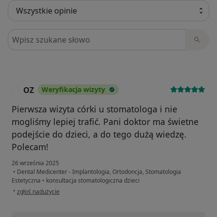
Szukaj w opiniach
OZ
Weryfikacja wizyty
O
Pierwsza wizyta córki u stomatologa i nie
mogliśmy lepiej trafić. Pani doktor ma świetne
podejście do dzieci, a do tego dużą wiedzę.
Polecam!
26 września 2025
•
Dental Medicenter - Implantologia, Ortodoncja, Stomatologia
Estetyczna
•
konsultacja stomatologiczna dzieci
w opinii użytkownika OZ
•
zgłoś nadużycie