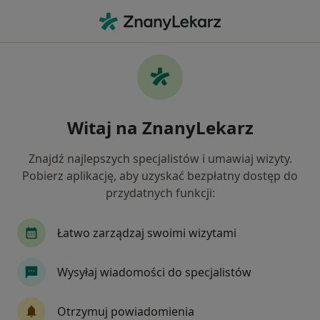
Me
Konsultacja Stomatologiczna Dzieci • Warszawa, mazowieckie
Filtry
• 1
Ubezpieczenie
Map
Konsultacja stomatologiczna dzieci
Witaj na ZnanyLekarz
specjaliści w Warszawie
Jak działają wyniki wyszukiwania
Znajdź najlepszych specjalistów i umawiaj wizyty.
Pobierz aplikację, aby uzyskać bezpłatny dostęp do
przydatnych funkcji:
Jakiego specjalisty szukasz?
Stomatolog
Stomatolog dziecięcy
Protet
Łatwo zarządzaj swoimi wizytami
Wysyłaj wiadomości do specjalistów
Otrzymuj powiadomienia