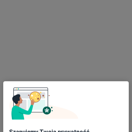
Wyróżniony
Klinika SMYLO
·
Więcej
Stomatologia, Stomatologia dziecięca, Ortodoncja
394 opinie
Adres 1
Adres 2
aleja Wojska Polskiego 41 lok. 110, Warszawa
•
Mapa
Konsultacja stomatologiczna dzieci
200 zł
Pokaż więcej usług
lek. dent. Justyna
Kurkiewicz
stomatolog dziecięcy
Brak dostępnych specjalistów z wolnymi terminami w tym centrum medycznym.
Szanujemy Twoją prywatność