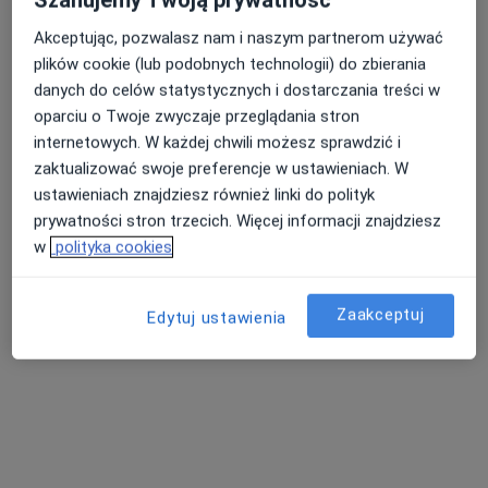
Pokaż profil
Akceptując, pozwalasz nam i naszym partnerom używać
plików cookie (lub podobnych technologii) do zbierania
danych do celów statystycznych i dostarczania treści w
oparciu o Twoje zwyczaje przeglądania stron
internetowych. W każdej chwili możesz sprawdzić i
zaktualizować swoje preferencje w ustawieniach. W
ustawieniach znajdziesz również linki do polityk
prywatności stron trzecich. Więcej informacji znajdziesz
w
polityka cookies
lek. dent. Ghazal Javidjahromi
Stomatolog, Lekarz wykonujący zabiegi medycyny estetycznej
Zaakceptuj
Edytuj ustawienia
·
Więcej
40 opinii
Marcina Kasprzaka 29, Warszawa
•
Mapa
Lin Dental Clinic Polska
Konsultacja stomatologiczna dzieci
od 170 zł
Specjalista nie oferuje umawiania online pod tym adresem.