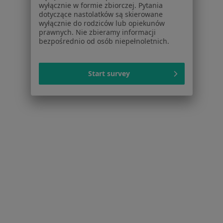
Konsultacja stomatologiczna w Warszawie
wyłącznie w formie zbiorczej. Pytania
dotyczące nastolatków są skierowane
Konsultacja protetyczna w Warszawie
wyłącznie do rodziców lub opiekunów
prawnych. Nie zbieramy informacji
Konsultacja ortodontyczna w Warszawie
bezpośrednio od osób niepełnoletnich.
Wypełnienie kompozytowe w Warszawie
Start survey
Leczenie próchnicy w Warszawie
Więcej (15)
Więcej w kategorii: Usługi w Warszawie
Popularne specjalizacje
Psycholodzy w Warszawie
Stomatolodzy w Warszawie
Interniści w Warszawie
Psychoterapeuci w Warszawie
Ginekolodzy w Warszawie