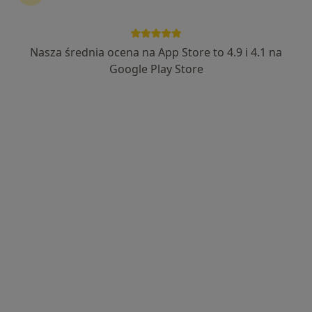
Nasza średnia ocena na App Store to 4.9 i 4.1 na
Google Play Store
Wyróżniony
Centrum medyczne enel-med - Oddział
Warsaw Spire
·
Więcej
Stomatologia, Interna, Dietetyka
169 opinii
plac Europejski 2, Warszawa
•
Mapa
Konsultacja stomatologiczna dzieci
120 zł
Pokaż więcej usług
lek. dent. Magdalena
lek. dent. Kamila
lek. Małgorzata
Nowakowska
Bolisęga
Bartosiak
stomatolog
stomatolog
stomatolog