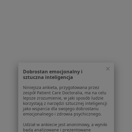
Poproś o wizytę
1
2
3
4
5
...
15
Powiązane wyszukiwania
Ubezpieczyciele w Warszawie
Specjaliści z Medicover w Warszawie
Dobrostan emocjonalny i
sztuczna inteligencja
Specjaliści z LUX MED w Warszawie
Niniejsza ankieta, przygotowana przez
Specjaliści z PZU Zdrowie w Warszawie
zespół Patient Care Doctoralia, ma na celu
lepsze zrozumienie, w jaki sposób ludzie
Specjaliści z NFZ w Warszawie
korzystają z narzędzi sztucznej inteligencji
jako wsparcia dla swojego dobrostanu
Specjaliści z Enel-med w Warszawie
emocjonalnego i zdrowia psychicznego.
Usługi w Warszawie
Udział w ankiecie jest anonimowy, a wyniki
będą analizowane i prezentowane