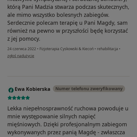
którą Pani Madzia stwarza podczas skutecznych,
ale mimo wszystko bolesnych zabiegów.
Serdecznie polecam terapię u Pani Magdy, sam
również na pewno w przyszłości będę korzystać
z jej pomocy.
24 czerwca 2022
•
Fizjoterapia Cyskowski & Kiecoń
•
rehabilitacja
•
w opinii użytkownika Michał Maciejowski
zgłoś nadużycie
Ewa Kobierska
Numer telefonu zweryfikowany
E
Lekka niepełnosprawność ruchowa powoduje u
mnie występowanie silnych napięć
mięśniowych. Dzięki profesjonalnym zabiegom
wykonywanych przez panią Magdę - zwłaszcza