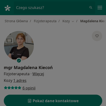
Me
Czego szukasz?
Strona Główna
Fizjoterapeuta
Kozy
Magdalena Kie
Zmień miasto
mgr
Magdalena Kiecoń
O specjalizacjach
Fizjoterapeuta
·
Więcej
Kozy
1 adres
6 opinii
Pokaż dane kontaktowe