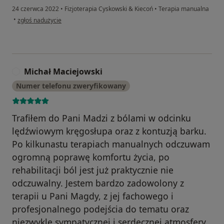
24 czerwca 2022
•
Fizjoterapia Cyskowski & Kiecoń
•
Terapia manualna
w opinii użytkownika Alicja Śleziak
•
zgłoś nadużycie
Michał Maciejowski
M
Numer telefonu zweryfikowany
Trafiłem do Pani Madzi z bólami w odcinku
lędźwiowym kręgosłupa oraz z kontuzją barku.
Po kilkunastu terapiach manualnych odczuwam
ogromną poprawę komfortu życia, po
rehabilitacji ból jest już praktycznie nie
odczuwalny. Jestem bardzo zadowolony z
terapii u Pani Magdy, z jej fachowego i
profesjonalnego podejścia do tematu oraz
niezwykle sympatycznej i serdecznej atmosfery,