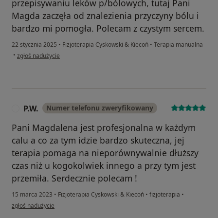
przepisywaniu leków p/bólowych, tutaj Pani
Magda zaczęła od znalezienia przyczyny bólu i
bardzo mi pomogła. Polecam z czystym sercem.
22 stycznia 2025
•
Fizjoterapia Cyskowski & Kiecoń
•
Terapia manualna
w opinii użytkownika Sylwia W.
•
zgłoś nadużycie
P.W.
Numer telefonu zweryfikowany
P
Pani Magdalena jest profesjonalna w każdym
calu a co za tym idzie bardzo skuteczna, jej
terapia pomaga na nieporównywalnie dłuższy
czas niż u kogokolwiek innego a przy tym jest
przemiła. Serdecznie polecam !
15 marca 2023
•
Fizjoterapia Cyskowski & Kiecoń
•
fizjoterapia
•
w opinii użytkownika P.W.
zgłoś nadużycie