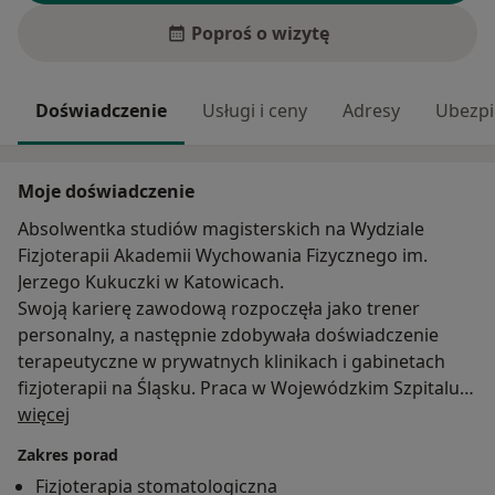
Poproś o wizytę
Doświadczenie
Usługi i ceny
Adresy
Ubezpi
Moje doświadczenie
Absolwentka studiów magisterskich na Wydziale
Fizjoterapii Akademii Wychowania Fizycznego im.
Jerzego Kukuczki w Katowicach.
Swoją karierę zawodową rozpoczęła jako trener
personalny, a następnie zdobywała doświadczenie
terapeutyczne w prywatnych klinikach i gabinetach
fizjoterapii na Śląsku. Praca w Wojewódzkim Szpitalu
O mnie
Specjalistycznym w Tychach na oddziale chirurgii
więcej
rekonstrukcyjnej narządu ruchu umożliwiła jej
Zakres porad
zdobycie cennego doświadczenia w rehabilitacji
Fizjoterapia stomatologiczna
pacjentów po urazach i zabiegach operacyjnych.