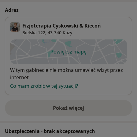
Adres
Fizjoterapia Cyskowski & Kiecoń
Bielska 122,
43-340
Kozy
Powiększ mapę
otwiera się w nowej karcie
Dostępność
W tym gabinecie nie można umawiać wizyt przez
internet
Co mam zrobić w tej sytuacji?
Pokaż więcej
o adresie
Ubezpieczenia - brak akceptowanych