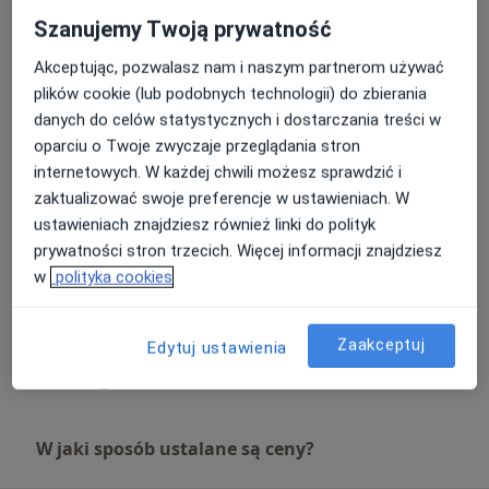
Szanujemy Twoją prywatność
Fala uderzeniowa
Akceptując, pozwalasz nam i naszym partnerom używać
75 zł
Szczegóły
plików cookie (lub podobnych technologii) do zbierania
danych do celów statystycznych i dostarczania treści w
Fizjoterapia
oparciu o Twoje zwyczaje przeglądania stron
Od 130 zł
Szczegóły
internetowych. W każdej chwili możesz sprawdzić i
zaktualizować swoje preferencje w ustawieniach. W
Fizjoterapia stawów skroniowo-żuchwowych
ustawieniach znajdziesz również linki do polityk
155 zł
Szczegóły
prywatności stron trzecich. Więcej informacji znajdziesz
w
polityka cookies
Fizjoterapia stomatologiczna
155 zł
Szczegóły
Zaakceptuj
Edytuj ustawienia
+ 11 usług
W jaki sposób ustalane są ceny?