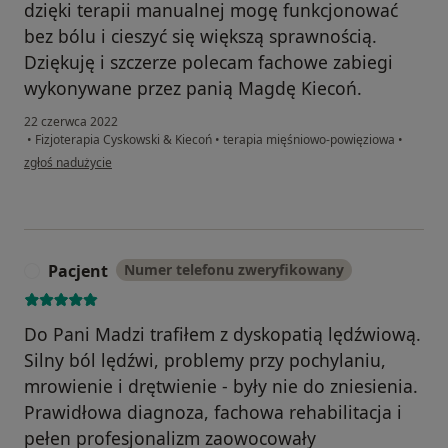
dzięki terapii manualnej mogę funkcjonować
bez bólu i cieszyć się większą sprawnością.
Dziękuję i szczerze polecam fachowe zabiegi
wykonywane przez panią Magdę Kiecoń.
22 czerwca 2022
•
Fizjoterapia Cyskowski & Kiecoń
•
terapia mięśniowo-powięziowa
•
w opinii użytkownika Ewa Kobierska
zgłoś nadużycie
Pacjent
Numer telefonu zweryfikowany
P
Do Pani Madzi trafiłem z dyskopatią lędźwiową.
Silny ból lędźwi, problemy przy pochylaniu,
mrowienie i drętwienie - były nie do zniesienia.
Prawidłowa diagnoza, fachowa rehabilitacja i
pełen profesjonalizm zaowocowały