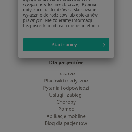
Polityka cookies
wyłącznie w formie zbiorczej. Pytania
Jak działają wyniki wyszukiwania
dotyczące nastolatków są skierowane
wyłącznie do rodziców lub opiekunów
Dostępność
prawnych. Nie zbieramy informacji
O nas
bezpośrednio od osób niepełnoletnich.
Praca
Rekrutujemy!
Partnerzy
Centrum prasowe
Start survey
Kontakt
Dla pacjentów
Lekarze
Placówki medyczne
Pytania i odpowiedzi
Usługi i zabiegi
Choroby
Pomoc
Aplikacje mobilne
Blog dla pacjentów