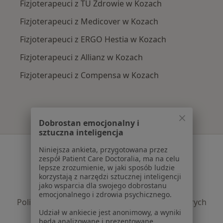
Fizjoterapeuci z TU Zdrowie w Kozach
Fizjoterapeuci z Medicover w Kozach
Fizjoterapeuci z ERGO Hestia w Kozach
Fizjoterapeuci z Allianz w Kozach
Fizjoterapeuci z Compensa w Kozach
Dobrostan emocjonalny i
sztuczna inteligencja
Serwis
Niniejsza ankieta, przygotowana przez
zespół Patient Care Doctoralia, ma na celu
Regulamin
lepsze zrozumienie, w jaki sposób ludzie
korzystają z narzędzi sztucznej inteligencji
Polityka prywatności pacjentów
jako wsparcia dla swojego dobrostanu
Polityka prywatności profesjonalistów
emocjonalnego i zdrowia psychicznego.
Polityka prywatności dla profesjonalistów, których
Udział w ankiecie jest anonimowy, a wyniki
dane pozyskaliśmy samodzielnie
będą analizowane i prezentowane