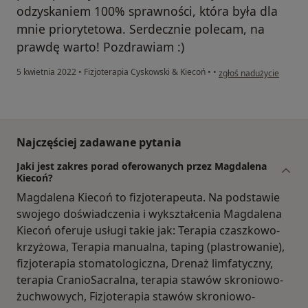
odzyskaniem 100% sprawności, która była dla
mnie priorytetowa. Serdecznie polecam, na
prawdę warto! Pozdrawiam :)
w opinii użytkownika Pa
5 kwietnia 2022
•
Fizjoterapia Cyskowski & Kiecoń
•
•
zgłoś nadużycie
Najczęściej zadawane pytania
Jaki jest zakres porad oferowanych przez Magdalena
Kiecoń?
Magdalena Kiecoń to fizjoterapeuta. Na podstawie
swojego doświadczenia i wykształcenia Magdalena
Kiecoń oferuje usługi takie jak: Terapia czaszkowo-
krzyżowa, Terapia manualna, taping (plastrowanie),
fizjoterapia stomatologiczna, Drenaż limfatyczny,
terapia CranioSacralna, terapia stawów skroniowo-
żuchwowych, Fizjoterapia stawów skroniowo-