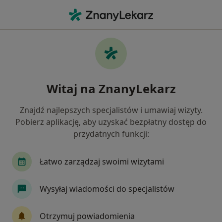
Me
Fizjoterapeuta • Kozy, śląskie
Filtry
Ubezpieczenie:
Compensa
20 polecanych fizjoterapeutów w Kozach z
Witaj na ZnanyLekarz
Compensa
Jak działają wyniki wyszukiwania
Znajdź najlepszych specjalistów i umawiaj wizyty.
Pobierz aplikację, aby uzyskać bezpłatny dostęp do
przydatnych funkcji:
Łatwo zarządzaj swoimi wizytami
Wysyłaj wiadomości do specjalistów
mgr Bartosz Szruba
Otrzymuj powiadomienia
·
Więcej
Fizjoterapeuta