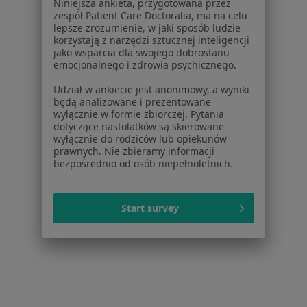
Niniejsza ankieta, przygotowana przez
Aplikacje mobilne
zespół Patient Care Doctoralia, ma na celu
lepsze zrozumienie, w jaki sposób ludzie
Blog dla pacjentów
korzystają z narzędzi sztucznej inteligencji
jako wsparcia dla swojego dobrostanu
Dla profesjonalistów
emocjonalnego i zdrowia psychicznego.
Cennik
Udział w ankiecie jest anonimowy, a wyniki
Dla lekarzy
będą analizowane i prezentowane
Dla placówek medycznych
wyłącznie w formie zbiorczej. Pytania
dotyczące nastolatków są skierowane
Noa Notes
nowość
wyłącznie do rodziców lub opiekunów
Baza wiedzy
prawnych. Nie zbieramy informacji
Centrum Pomocy dla Specjalisty
bezpośrednio od osób niepełnoletnich.
Kontakt
ZnanyLekarz - Strona główna
Start survey
ZnanyLekarz Sp. z o.o.
ul. Kolejowa 5/7
01-217 Warszawa, Polska
NIP: ⁠7010224868
KRS: ⁠0000347997