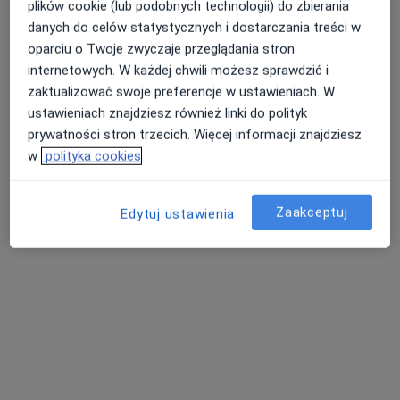
FIZJOMED CLINIC
plików cookie (lub podobnych technologii) do zbierania
Fizjoterapia, Rehabilitacja medyczna
danych do celów statystycznych i dostarczania treści w
121 opinii
oparciu o Twoje zwyczaje przeglądania stron
internetowych. W każdej chwili możesz sprawdzić i
Władysława Broniewskiego 39, Bielsko-Biała
•
Mapa
zaktualizować swoje preferencje w ustawieniach. W
Konsultacja fizjoterapeutyczna
120 zł
ustawieniach znajdziesz również linki do polityk
Pokaż więcej usług
prywatności stron trzecich. Więcej informacji znajdziesz
w
polityka cookies
Brak dostępnych specjalistów z wolnymi terminami w tym centrum medycznym.
Pokaż profil
Zaakceptuj
Edytuj ustawienia