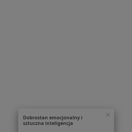
Polityka prywatności profesjonalistów
Polityka prywatności dla profesjonalistów, których
dane pozyskaliśmy samodzielnie
Polityka cookies
Jak działają wyniki wyszukiwania
Dostępność
O nas
Praca
Rekrutujemy!
Partnerzy
Centrum prasowe
Kontakt
Dla pacjentów
Lekarze
Placówki medyczne
Pytania i odpowiedzi
Usługi i zabiegi
Dobrostan emocjonalny i
sztuczna inteligencja
Choroby
Pomoc