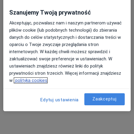
Pokaż profil
Szanujemy Twoją prywatność
Akceptując, pozwalasz nam i naszym partnerom używać
plików cookie (lub podobnych technologii) do zbierania
danych do celów statystycznych i dostarczania treści w
oparciu o Twoje zwyczaje przeglądania stron
internetowych. W każdej chwili możesz sprawdzić i
zaktualizować swoje preferencje w ustawieniach. W
ustawieniach znajdziesz również linki do polityk
Centrum Medyczne Syntonic
prywatności stron trzecich. Więcej informacji znajdziesz
·
Więcej
Ortopedia, Kardiologia, Neurochirurgia
w
polityka cookies
499 opinii
Adres 1
Adres 2
Zaakceptuj
Edytuj ustawienia
Jana III Sobieskiego 19, Kęty
•
Mapa
Konsultacja fizjoterapeutyczna
od 90 zł
Pokaż więcej usług