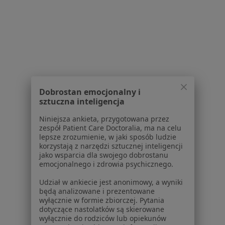
Konsultacja fizjoterapeutyczna
Brak ceny
Specjalista nie oferuje umawiania online pod tym adresem.
Poproś o wizytę
1
2
Dobrostan emocjonalny i
sztuczna inteligencja
Powiązane wyszukiwania
Niniejsza ankieta, przygotowana przez
W pobliżu Kóz
zespół Patient Care Doctoralia, ma na celu
lepsze zrozumienie, w jaki sposób ludzie
Bóle mięśni w Katowicach
korzystają z narzędzi sztucznej inteligencji
jako wsparcia dla swojego dobrostanu
Bóle mięśni w Bielsku-Białej
emocjonalnego i zdrowia psychicznego.
Bóle mięśni w Tychach
Udział w ankiecie jest anonimowy, a wyniki
będą analizowane i prezentowane
Bóle mięśni w Sosnowcu
wyłącznie w formie zbiorczej. Pytania
dotyczące nastolatków są skierowane
Bóle mięśni w Mikołowie
wyłącznie do rodziców lub opiekunów