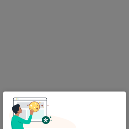
Holistic-Clinic
·
Więcej
Ginekologia, Alergologia, Alergologia dziecięca
602 opinie
Bystrzańska 94, Bielsko-Biała
•
Mapa
Konsultacja fizjoterapeutyczna
200 zł
Pokaż więcej usług
Bożena Hryniewicz
lek. Daria Taracha-
lek. Monika
ginekolog
Guz
Hryniewicz-Kapias
pulmonolog
ginekolog
Zobacz wszystkich 9 specjalistów
Brak dostępnych specjalistów z wolnymi terminami w tym centrum medycznym.