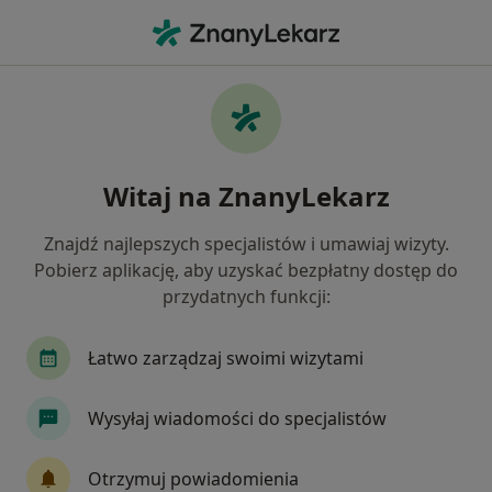
Me
Bóle Mięśni • Kozy, śląskie
Filtry
• 1
Ubezpieczenie
Map
Bóle mięśni specjaliści w Kozach
Witaj na ZnanyLekarz
Jak działają wyniki wyszukiwania
Znajdź najlepszych specjalistów i umawiaj wizyty.
Pobierz aplikację, aby uzyskać bezpłatny dostęp do
Jakiego specjalisty szukasz?
przydatnych funkcji:
Fizjoterapeuta
Ginekolog
Kardiolog
Łatwo zarządzaj swoimi wizytami
Wysyłaj wiadomości do specjalistów
Otrzymuj powiadomienia