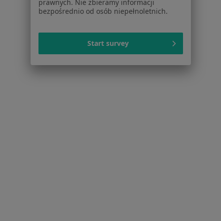
prawnych. Nie zbieramy informacji
Więcej (14)
bezpośrednio od osób niepełnoletnich.
Więcej w kategorii: W pobliżu Kóz
Start survey
Strona Główna
Choroby
Bóle Mięśni
Kozy
Zmień miasto
Zmień mia
Serwis
Regulamin
Polityka prywatności pacjentów
Polityka prywatności profesjonalistów
Polityka prywatności dla profesjonalistów, których
dane pozyskaliśmy samodzielnie
Polityka cookies
Jak działają wyniki wyszukiwania