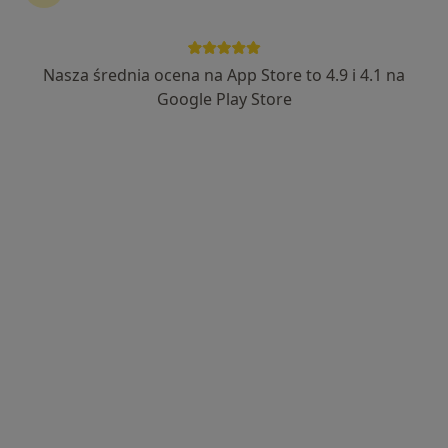
Nasza średnia ocena na App Store to 4.9 i 4.1 na
mgr Krzysztof Matlak
Google Play Store
Fizjoterapeuta
18 opinii
Złota 52, Kozy
•
Mapa
Centrum Rehabilitacji REHA-SYSTEM
Konsultacja fizjoterapeutyczna (pierwsza wizyta)
210 zł
Specjalista nie oferuje umawiania online pod tym adresem.
Poproś o wizytę