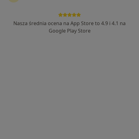
Nasza średnia ocena na App Store to 4.9 i 4.1 na
mgr Łucja Droździk
Google Play Store
·
Więcej
Fizjoterapeuta
98 opinii
Gazownicza 21A, Bielsko-Biała
•
Mapa
Łucja Droździk Fizjoterapia
Konsultacja fizjoterapeutyczna
170 zł
Specjalista nie oferuje umawiania online pod tym adresem.
Poproś o wizytę