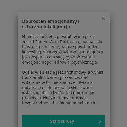
Poproś o wizytę
Dobrostan emocjonalny i
sztuczna inteligencja
1
2
Niniejsza ankieta, przygotowana przez
zespół Patient Care Doctoralia, ma na celu
Powiązane wyszukiwania
lepsze zrozumienie, w jaki sposób ludzie
korzystają z narzędzi sztucznej inteligencji
W pobliżu Kóz
jako wsparcia dla swojego dobrostanu
emocjonalnego i zdrowia psychicznego.
Bóle korzeniowe w Katowicach
Udział w ankiecie jest anonimowy, a wyniki
Bóle korzeniowe w Tychach
będą analizowane i prezentowane
wyłącznie w formie zbiorczej. Pytania
Bóle korzeniowe w Bielsku-Białej
dotyczące nastolatków są skierowane
wyłącznie do rodziców lub opiekunów
Bóle korzeniowe w Mikołowie
prawnych. Nie zbieramy informacji
bezpośrednio od osób niepełnoletnich.
Bóle korzeniowe w Mysłowicach
Więcej (14)
Start survey
Więcej w kategorii: W pobliżu Kóz