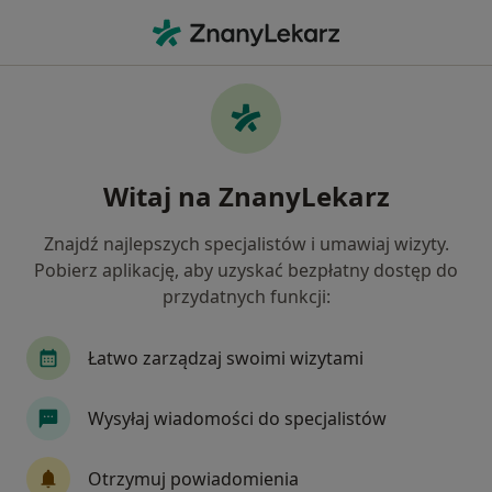
Me
Bóle Korzeniowe • Kozy, śląskie
Filtry
• 1
Ubezpieczenie
Map
Bóle korzeniowe specjaliści w Kozach
Witaj na ZnanyLekarz
Jak działają wyniki wyszukiwania
Znajdź najlepszych specjalistów i umawiaj wizyty.
Pobierz aplikację, aby uzyskać bezpłatny dostęp do
Jakiego specjalisty szukasz?
przydatnych funkcji:
Fizjoterapeuta
Ortopeda
Neurochirurg
Łatwo zarządzaj swoimi wizytami
Wysyłaj wiadomości do specjalistów
Otrzymuj powiadomienia