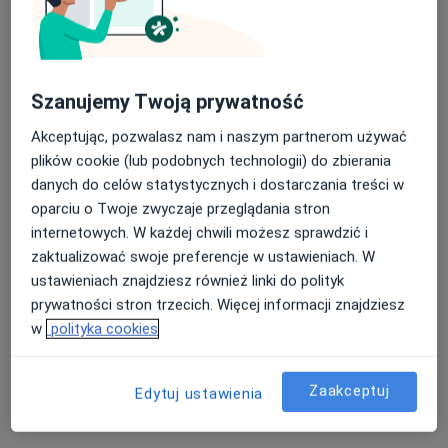
Szanujemy Twoją prywatność
mgr Aleksandra Żurawik
Akceptując, pozwalasz nam i naszym partnerom używać
Fizjoterapeuta
plików cookie (lub podobnych technologii) do zbierania
27 opinii
danych do celów statystycznych i dostarczania treści w
oparciu o Twoje zwyczaje przeglądania stron
Karpacka 24, Bielsko-Biała
•
Mapa
internetowych. W każdej chwili możesz sprawdzić i
Centrum Medicover Karpacka
zaktualizować swoje preferencje w ustawieniach. W
Konsultacja fizjoterapeutyczna
165 zł
ustawieniach znajdziesz również linki do polityk
Specjalista nie oferuje umawiania online pod tym adresem.
prywatności stron trzecich. Więcej informacji znajdziesz
w
polityka cookies
Poproś o wizytę
Zaakceptuj
Edytuj ustawienia