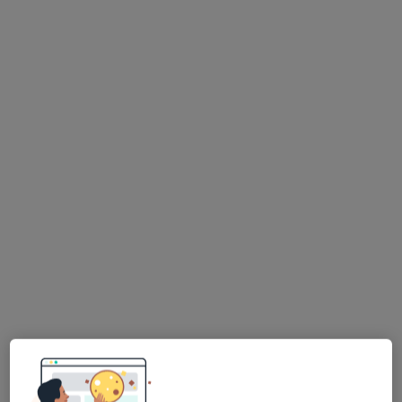
lek. Grażyna Milerska
·
Więcej
Neurolog
674 opinie
Adres 1
Adres 2
Online
ul Broniewskiego 39, Bielsko-Biała
•
Mapa
Indywidualna Praktyka Lekarska
Konsultacja neurologiczna
350 zł
Specjalista nie oferuje umawiania online pod tym adresem.
Poproś o wizytę