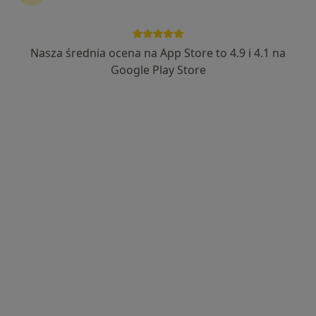
mgr Michał Siuta
·
Więcej
Fizjoterapeuta
111 opinii
Nasza średnia ocena na App Store to 4.9 i 4.1 na
Google Play Store
Adres 1
Adres 2
Pod Skarpą 6, Ustroń
•
Mapa
SALUS USTROŃ
Konsultacja fizjoterapeutyczna
220 zł
Specjalista nie oferuje umawiania online pod tym adresem.
Poproś o wizytę