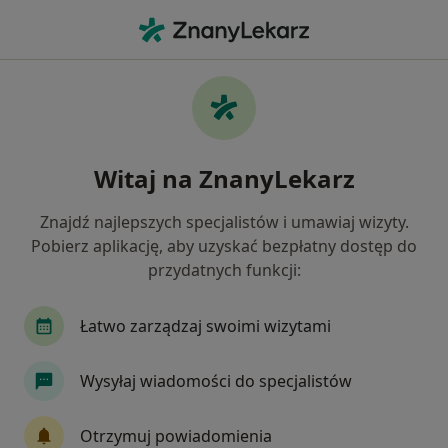
Me
Fizjoterapeuta • Cieszyn, śląskie
Filtry
Ubezpieczenie
Mapa
Polecani fizjoterapeuci w Cieszynie
Witaj na ZnanyLekarz
Jak działają wyniki wyszukiwania
Znajdź najlepszych specjalistów i umawiaj wizyty.
Pobierz aplikację, aby uzyskać bezpłatny dostęp do
Wybierz swoje ubezpieczenie
przydatnych funkcji:
Łatwo zarządzaj swoimi wizytami
Wysyłaj wiadomości do specjalistów
Otrzymuj powiadomienia