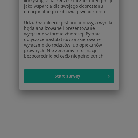
Fizjosmyki
korzystają z narzędzi sztucznej inteligencji
jako wsparcia dla swojego dobrostanu
Konsultacja fizjoterapeutyczna
130 zł
emocjonalnego i zdrowia psychicznego.
Specjalista nie oferuje umawiania online pod tym adresem.
Udział w ankiecie jest anonimowy, a wyniki
będą analizowane i prezentowane
Poproś o wizytę
wyłącznie w formie zbiorczej. Pytania
dotyczące nastolatków są skierowane
wyłącznie do rodziców lub opiekunów
prawnych. Nie zbieramy informacji
bezpośrednio od osób niepełnoletnich.
Start survey
mgr Wojciech Kubański
·
Więcej
Fizjoterapeuta
24 opinie
Górna 24
•
Mapa
Fizjoterapeuta - Wojciech Kubański