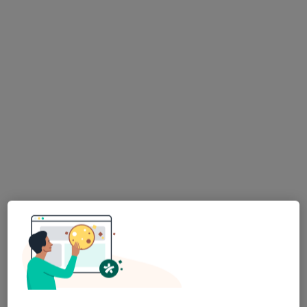
mgr Dariusz Fuchs
·
Więcej
Fizjoterapeuta
27 opinii
Partyzantów 21, Pszczyna
•
Mapa
Ośrodek Symetria Sp. z o.o.
Konsultacja fizjoterapeutyczna
150 zł
Specjalista nie oferuje umawiania online pod tym adresem.
Poproś o wizytę