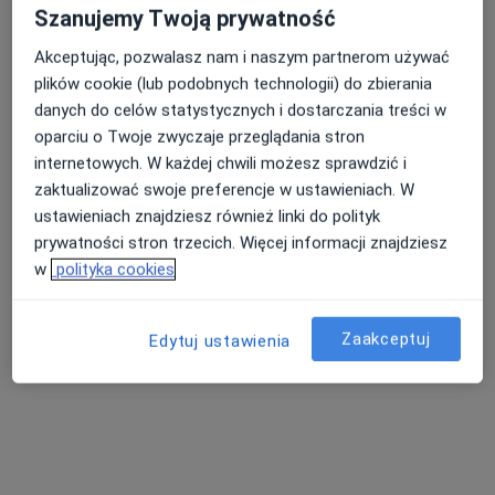
Szanujemy Twoją prywatność
Akceptując, pozwalasz nam i naszym partnerom używać
plików cookie (lub podobnych technologii) do zbierania
danych do celów statystycznych i dostarczania treści w
oparciu o Twoje zwyczaje przeglądania stron
internetowych. W każdej chwili możesz sprawdzić i
zaktualizować swoje preferencje w ustawieniach. W
ustawieniach znajdziesz również linki do polityk
mgr Łucja Droździk
prywatności stron trzecich. Więcej informacji znajdziesz
·
Więcej
Fizjoterapeuta
w
polityka cookies
95 opinii
Gazownicza 21A, Bielsko-Biała
•
Mapa
Zaakceptuj
Edytuj ustawienia
Łucja Droździk Fizjoterapia
Konsultacja fizjoterapeutyczna
170 zł
Specjalista nie oferuje umawiania online pod tym adresem.
Poproś o wizytę