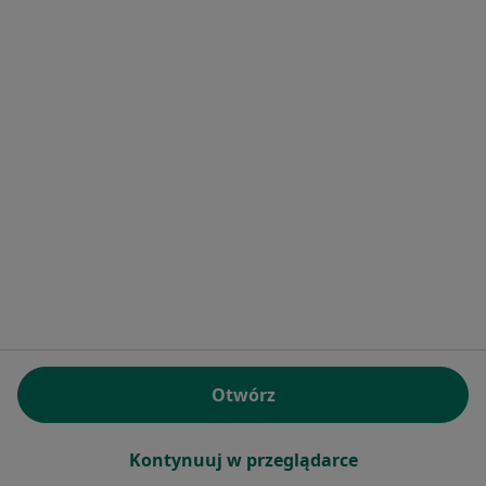
Poproś o wizytę
mgr Sławomir Hernik
·
Więcej
Fizjoterapeuta
7 opinii
Stanisława Moniuszki 4, Cieszyn
•
Mapa
Fizjoterapia Hernik Sławomir
Otwórz
Konsultacja fizjoterapeutyczna
Brak ceny
Specjalista nie oferuje umawiania online pod tym adresem.
Kontynuuj w przeglądarce
Poproś o wizytę