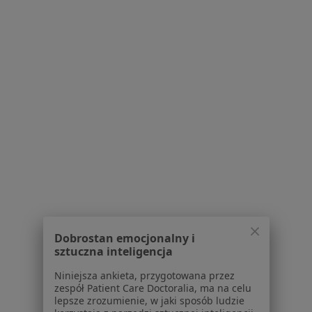
Pracownia Zdrowia
Konsultacja fizjoterapeutyczna
160 zł
Specjalista nie oferuje umawiania online pod tym adresem.
Poproś o wizytę
mgr Tomasz Szturc
Dobrostan emocjonalny i
sztuczna inteligencja
·
Więcej
Fizjoterapeuta
40 opinii
Niniejsza ankieta, przygotowana przez
zespół Patient Care Doctoralia, ma na celu
Michała Grażyńskiego 2, Ustroń
•
Mapa
lepsze zrozumienie, w jaki sposób ludzie